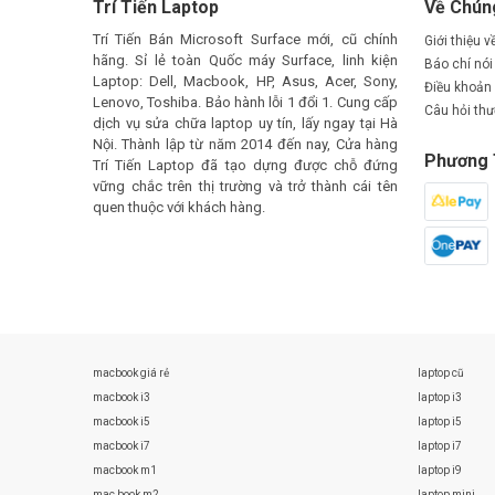
Trí Tiến Laptop
Về Chún
Trí Tiến Bán Microsoft Surface mới, cũ chính
Giới thiệu v
hãng. Sỉ lẻ toàn Quốc máy Surface, linh kiện
Báo chí nói 
Laptop: Dell, Macbook, HP, Asus, Acer, Sony,
Điều khoản
Lenovo, Toshiba. Bảo hành lỗi 1 đổi 1. Cung cấp
Câu hỏi th
dịch vụ sửa chữa laptop uy tín, lấy ngay tại Hà
Nội. Thành lập từ năm 2014 đến nay, Cửa hàng
Phương 
Trí Tiến Laptop đã tạo dựng được chỗ đứng
vững chắc trên thị trường và trở thành cái tên
quen thuộc với khách hàng.
macbook giá rẻ
laptop cũ
macbook i3
laptop i3
macbook i5
laptop i5
macbook i7
laptop i7
macbook m1
laptop i9
mac book m2
laptop mini