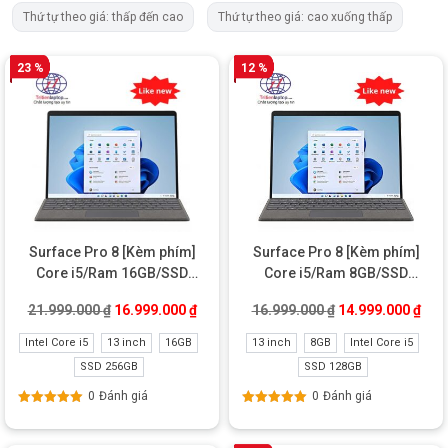
Thứ tự theo giá: thấp đến cao
Thứ tự theo giá: cao xuống thấp
23 %
12 %
Surface Pro 8 [Kèm phím]
Surface Pro 8 [Kèm phím]
Core i5/Ram 16GB/SSD
Core i5/Ram 8GB/SSD
256GB Like new
128GB Like new
Giá gốc là: 21.999.000 ₫.
Giá hiện tại là: 16.999.000 ₫.
Giá gốc là: 16.99
Giá 
21.999.000
₫
16.999.000
₫
16.999.000
₫
14.999.000
₫
Intel Core i5
13 inch
16GB
13 inch
8GB
Intel Core i5
SSD 256GB
SSD 128GB
0
Đánh giá
0
Đánh giá
Được xếp
Được xếp
hạng
5.00
5
hạng
5.00
5
sao
sao