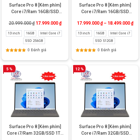
Surface Pro 8 [Kèm phím]
Surface Pro 8 [Kèm phím]
Core i7/Ram 16GB/SSD
Core i7/Ram 16GB/SSD
256GB Like new
512GB Like new
Giá gốc là: 20.999.000 ₫.
Giá hiện tại là: 17.999.000 ₫.
20.999.000
₫
17.999.000
₫
17.999.000
₫
–
18.499.000
₫
13 inch
16GB
Intel Core i7
13 inch
16GB
Intel Core i7
SSD 256GB
SSD 512GB
0
Đánh giá
0
Đánh giá
Được xếp
Được xếp
hạng
5.00
5
hạng
5.00
5
sao
sao
5 %
12 %
Surface Pro 8 [Kèm phím]
Surface Pro 8 [Kèm phím]
Core i7/Ram 32GB/SSD 1TB
Core i7/Ram 32GB/SSD
Like new
512GB Like new