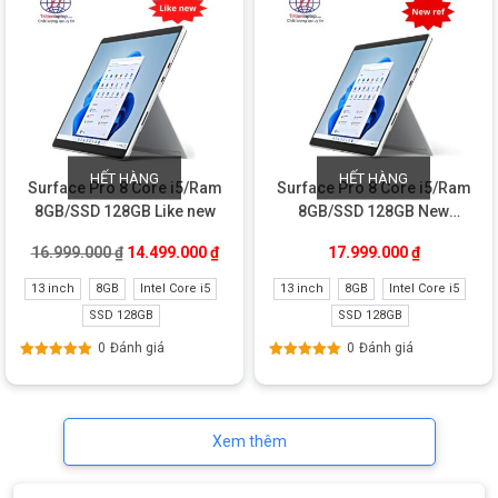
HẾT HÀNG
HẾT HÀNG
Surface Pro 8 Core i5/Ram
Surface Pro 8 Core i5/Ram
8GB/SSD 128GB Like new
8GB/SSD 128GB New
Refurbished
Giá gốc là: 16.999.000 ₫.
Giá hiện tại là: 14.499.000 ₫.
16.999.000
₫
14.499.000
₫
17.999.000
₫
13 inch
8GB
Intel Core i5
13 inch
8GB
Intel Core i5
SSD 128GB
SSD 128GB
0
Đánh giá
0
Đánh giá
Được xếp
Được xếp
hạng
5.00
5
hạng
5.00
5
sao
sao
Xem thêm