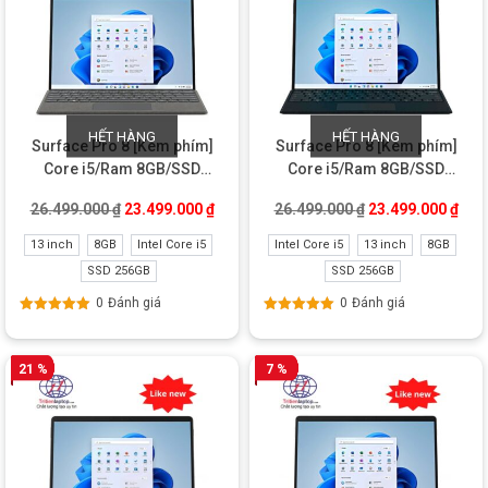
HẾT HÀNG
HẾT HÀNG
Surface Pro 8 [Kèm phím]
Surface Pro 8 [Kèm phím]
Core i5/Ram 8GB/SSD
Core i5/Ram 8GB/SSD
256GB New Refurbished
256GB New Seal
Giá gốc là: 26.499.000 ₫.
Giá hiện tại là: 23.499.000 ₫.
Giá gốc là: 26.49
Giá 
26.499.000
₫
23.499.000
₫
26.499.000
₫
23.499.000
₫
13 inch
8GB
Intel Core i5
Intel Core i5
13 inch
8GB
SSD 256GB
SSD 256GB
0
Đánh giá
0
Đánh giá
Được xếp
Được xếp
hạng
5.00
5
hạng
5.00
5
sao
sao
21 %
7 %