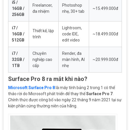
i5 /
Freelancer,
Photoshop
16GB /
~15.499.000đ
đa nhiệm
nhẹ, 30+ tab
256GB
i7 /
Lightroom,
Thiết kế, lập
16GB /
code IDE,
~18.499.000đ
trình
512GB
edit video
i7 /
Chuyên
Render, đa
32GB /
nghiệp cao
màn hình, AI
~20.999.000đ
1TB
cấp
nhẹ
Surface Pro 8 ra mắt khi nào?
Microsoft Surface Pro 8
là máy tính bảng 2 trong 1 có thể
tháo rời do Microsoft phát triển để thay thế
Surface Pro 7
.
Chính thức được công bố vào ngày 22 tháng 9 năm 2021 tại sự
kiện phần cứng thường niên của hãng.