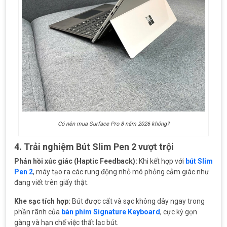
Có nên mua Surface Pro 8 năm 2026 không?
4. Trải nghiệm Bút Slim Pen 2 vượt trội
Phản hồi xúc giác (Haptic Feedback):
Khi kết hợp với
bút Slim
Pen 2
, máy tạo ra các rung động nhỏ mô phỏng cảm giác như
đang viết trên giấy thật.
Khe sạc tích hợp:
Bút được cất và sạc không dây ngay trong
phần rãnh của
bàn phím Signature Keyboard
, cực kỳ gọn
gàng và hạn chế việc thất lạc bút.