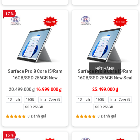
Được xếp
Được xếp
hạng
5.00
5
hạng
5.00
5
sao
sao
17 %
HẾT HÀNG
Surface Pro 8 Core i5/Ram
Surface Pro 8 Core i5/Ram
16GB/SSD 256GB New
16GB/SSD 256GB New Seal
Refurbished
Giá gốc là: 20.499.000 ₫.
Giá hiện tại là: 16.999.000 ₫.
20.499.000
₫
16.999.000
₫
25.499.000
₫
13 inch
16GB
Intel Core i5
13 inch
16GB
Intel Core i5
SSD 256GB
SSD 256GB
0
Đánh giá
0
Đánh giá
Được xếp
Được xếp
hạng
5.00
5
hạng
5.00
5
sao
sao
15 %