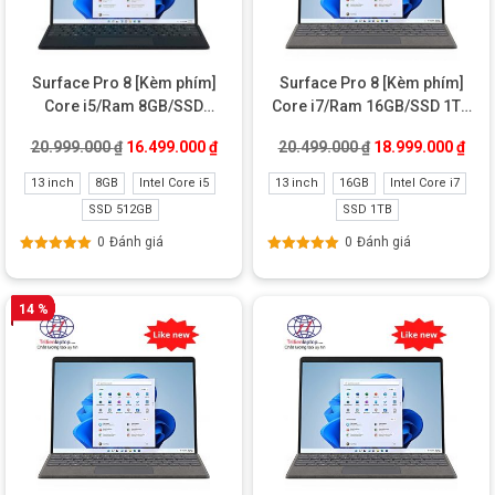
Surface Pro 8 [Kèm phím]
Surface Pro 8 [Kèm phím]
Core i5/Ram 8GB/SSD
Core i7/Ram 16GB/SSD 1TB
512GB Like New
Like new (Fullbox)
Giá gốc là: 20.999.000 ₫.
Giá hiện tại là: 16.499.000 ₫.
Giá gốc là: 20.49
Giá 
20.999.000
₫
16.499.000
₫
20.499.000
₫
18.999.000
₫
13 inch
8GB
Intel Core i5
13 inch
16GB
Intel Core i7
SSD 512GB
SSD 1TB
0
Đánh giá
0
Đánh giá
Được xếp
Được xếp
hạng
5.00
5
hạng
5.00
5
sao
sao
14 %