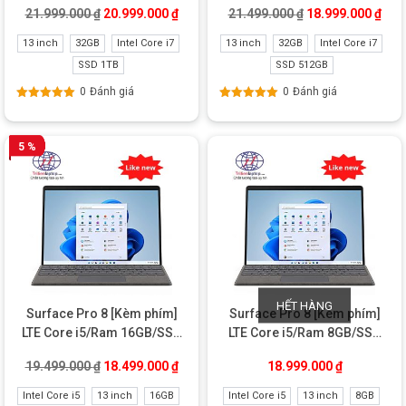
Giá gốc là: 21.999.000 ₫.
Giá hiện tại là: 20.999.000 ₫.
Giá gốc là: 21.49
Giá 
21.999.000
₫
20.999.000
₫
21.499.000
₫
18.999.000
₫
13 inch
32GB
Intel Core i7
13 inch
32GB
Intel Core i7
SSD 1TB
SSD 512GB
0
Đánh giá
0
Đánh giá
Được xếp
Được xếp
hạng
5.00
5
hạng
5.00
5
sao
sao
5 %
HẾT HÀNG
Surface Pro 8 [Kèm phím]
Surface Pro 8 [Kèm phím]
LTE Core i5/Ram 16GB/SSD
LTE Core i5/Ram 8GB/SSD
256GB Like new
128GB Like new
Giá gốc là: 19.499.000 ₫.
Giá hiện tại là: 18.499.000 ₫.
19.499.000
₫
18.499.000
₫
18.999.000
₫
Intel Core i5
13 inch
16GB
Intel Core i5
13 inch
8GB