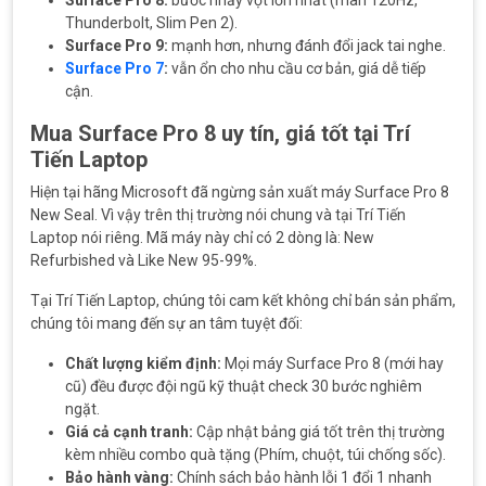
Surface Pro 8:
bước nhảy vọt lớn nhất (màn 120Hz,
Thunderbolt, Slim Pen 2).
Surface Pro 9:
mạnh hơn, nhưng đánh đổi jack tai nghe.
Surface Pro 7
:
vẫn ổn cho nhu cầu cơ bản, giá dễ tiếp
cận.
Mua Surface Pro 8 uy tín, giá tốt tại Trí
Tiến Laptop
Hiện tại hãng Microsoft đã ngừng sản xuất máy Surface Pro 8
New Seal. Vì vậy trên thị trường nói chung và tại Trí Tiến
Laptop nói riêng. Mã máy này chỉ có 2 dòng là:
New
Refurbished và Like New 95-99%.
Tại Trí Tiến Laptop, chúng tôi cam kết không chỉ bán sản phẩm,
chúng tôi mang đến sự an tâm tuyệt đối:
Chất lượng kiểm định:
Mọi máy Surface Pro 8 (mới hay
cũ) đều được đội ngũ kỹ thuật check 30 bước nghiêm
ngặt.
Giá cả cạnh tranh:
Cập nhật bảng giá tốt trên thị trường
kèm nhiều combo quà tặng (Phím, chuột, túi chống sốc).
Bảo hành vàng:
Chính sách bảo hành lỗi 1 đổi 1 nhanh