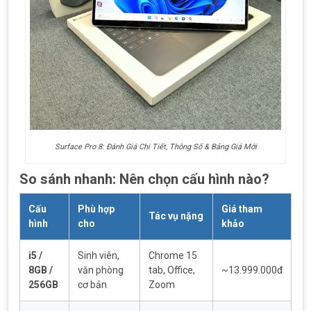
Surface Pro 8: Đánh Giá Chi Tiết, Thông Số & Bảng Giá Mới
So sánh nhanh: Nên chọn cấu hình nào?
Cấu
Phù hợp
Giá tham
Tác vụ nặng
hình
cho
khảo
i5 /
Sinh viên,
Chrome 15
8GB /
văn phòng
tab, Office,
~13.999.000đ
256GB
cơ bản
Zoom