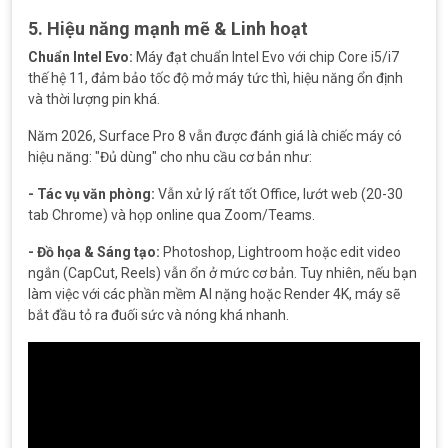
5. Hiệu năng mạnh mẽ & Linh hoạt
Chuẩn Intel Evo:
Máy đạt chuẩn Intel Evo với chip Core i5/i7
thế hệ 11, đảm bảo tốc độ mở máy tức thì, hiệu năng ổn định
và thời lượng pin khá.
Năm 2026, Surface Pro 8 vẫn được đánh giá là chiếc máy có
hiệu năng: "Đủ dùng" cho nhu cầu cơ bản như:
- Tác vụ văn phòng:
Vẫn xử lý rất tốt Office, lướt web (20-30
tab Chrome) và họp online qua Zoom/Teams.
- Đồ họa & Sáng tạo:
Photoshop, Lightroom hoặc edit video
ngắn (CapCut, Reels) vẫn ổn ở mức cơ bản. Tuy nhiên, nếu bạn
làm việc với các phần mềm AI nặng hoặc Render 4K, máy sẽ
bắt đầu tỏ ra đuối sức và nóng khá nhanh.
Trình
chơi
Video