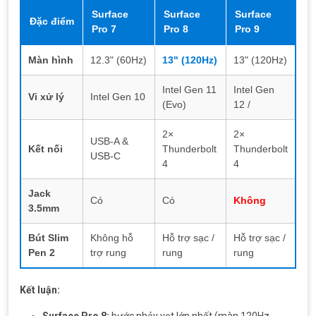
Surface
Surface
Surface
Đặc điểm
Pro 7
Pro 8
Pro 9
Màn hình
12.3" (60Hz)
13" (120Hz)
13" (120Hz)
Intel Gen 11
Intel Gen
Vi xử lý
Intel Gen 10
(Evo)
12 /
2×
2×
USB-A &
Kết nối
Thunderbolt
Thunderbolt
USB-C
4
4
Jack
Có
Có
Không
3.5mm
Bút Slim
Không hỗ
Hỗ trợ sạc /
Hỗ trợ sạc /
Pen 2
trợ rung
rung
rung
Kết luận: