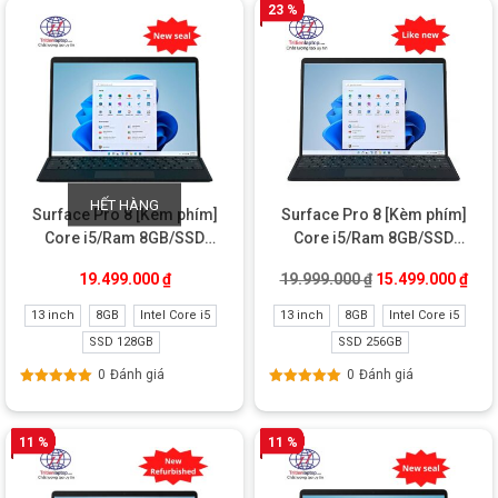
23 %
HẾT HÀNG
Surface Pro 8 [Kèm phím]
Surface Pro 8 [Kèm phím]
Core i5/Ram 8GB/SSD
Core i5/Ram 8GB/SSD
128GB New Seal
256GB Like New
Giá gốc là: 19.99
Giá 
19.499.000
₫
19.999.000
₫
15.499.000
₫
13 inch
8GB
Intel Core i5
13 inch
8GB
Intel Core i5
SSD 128GB
SSD 256GB
0
Đánh giá
0
Đánh giá
Được xếp
Được xếp
hạng
5.00
5
hạng
5.00
5
sao
sao
11 %
11 %