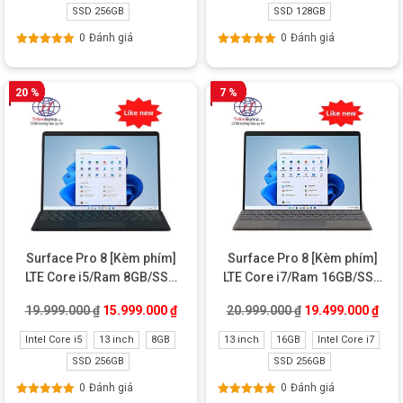
SSD 256GB
SSD 128GB
0
Đánh giá
0
Đánh giá
Được xếp
Được xếp
hạng
5.00
5
hạng
5.00
5
sao
sao
20 %
7 %
Surface Pro 8 [Kèm phím]
Surface Pro 8 [Kèm phím]
LTE Core i5/Ram 8GB/SSD
LTE Core i7/Ram 16GB/SSD
256GB Like New
256GB Like new
Giá gốc là: 19.999.000 ₫.
Giá hiện tại là: 15.999.000 ₫.
Giá gốc là: 20.99
Giá 
19.999.000
₫
15.999.000
₫
20.999.000
₫
19.499.000
₫
Intel Core i5
13 inch
8GB
13 inch
16GB
Intel Core i7
SSD 256GB
SSD 256GB
0
Đánh giá
0
Đánh giá