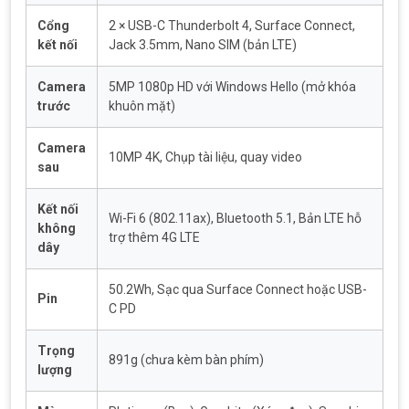
Cổng
2 × USB-C Thunderbolt 4, Surface Connect,
kết nối
Jack 3.5mm, Nano SIM (bản LTE)
Camera
5MP 1080p HD với Windows Hello (mở khóa
trước
khuôn mặt)
Camera
10MP 4K, Chụp tài liệu, quay video
sau
Kết nối
Wi-Fi 6 (802.11ax), Bluetooth 5.1, Bản LTE hỗ
không
trợ thêm 4G LTE
dây
50.2Wh, Sạc qua Surface Connect hoặc USB-
Pin
C PD
Trọng
891g (chưa kèm bàn phím)
lượng