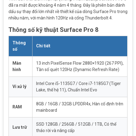
đã ra mắt được khoảng 4 năm 4 tháng. Đây là phiên bản đánh
dấu sự thay đổi lớn nhất về thiết kế của dòng Surface Pro trong
nhiều năm, với màn hình 120Hz và cổng Thunderbolt 4.
Thông số kỹ thuật Surface Pro 8
Thông
Chi tiết
số
Màn
13 inch PixelSense Flow 2880×1920 (267 PPI),
hình
Tần số quét 120Hz (Dynamic Refresh Rate)
Intel Core i5-1135G7 / Core i7-1185G7 (Tiger
Vi xử lý
Lake, thế hệ 11), Chuẩn Intel Evo
8GB / 16GB / 32GB LPDDR4x, Hàn cố định trên
RAM
mainboard
SSD 128GB / 256GB / 512GB / 1TB, Có thể
Lưu trữ
tháo rời và nâng cấp