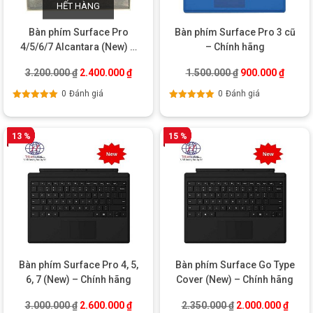
HẾT HÀNG
Bàn phím Surface Pro
Bàn phím Surface Pro 3 cũ
4/5/6/7 Alcantara (New) –
– Chính hãng
Hàng US chính hãng
Giá gốc là: 3.200.000 ₫.
Giá hiện tại là: 2.400.000 ₫.
Giá gốc là: 1.50
Giá hiệ
3.200.000
₫
2.400.000
₫
1.500.000
₫
900.000
₫
0
Đánh giá
0
Đánh giá
Được xếp
Được xếp
hạng
5.00
5
hạng
5.00
5
sao
sao
13 %
15 %
Bàn phím Surface Pro 4, 5,
Bàn phím Surface Go Type
6, 7 (New) – Chính hãng
Cover (New) – Chính hãng
Giá gốc là: 3.000.000 ₫.
Giá hiện tại là: 2.600.000 ₫.
Giá gốc là: 2.350
Giá hi
3.000.000
₫
2.600.000
₫
2.350.000
₫
2.000.000
₫