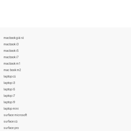
macbook giá rẻ
macbook i3
macbook i5
macbook i7
macbook m1
mac book m2
laptop cũ
laptop i3
laptop i5
laptop i7
laptop i9
laptop mini
surface microsoft
surface cũ
surface pro