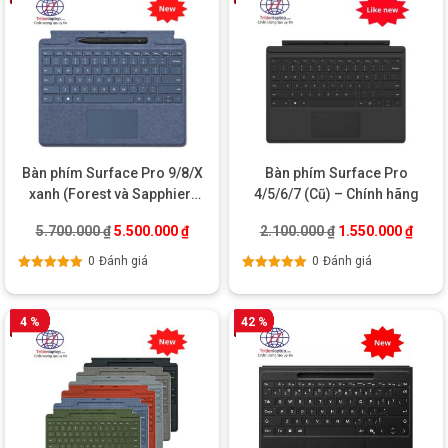
Bàn phím Surface Pro 9/8/X
Bàn phím Surface Pro
xanh (Forest và Sapphier)
4/5/6/7 (Cũ) – Chính hãng
kèm bút Slim Pen 2 New
Giá gốc là: 5.700.000 ₫.
Giá hiện tại là: 5.500.000 ₫.
Giá gốc là: 2.100
Giá hi
5.700.000
₫
5.500.000
₫
2.100.000
₫
1.550.000
₫
0
Đánh giá
0
Đánh giá
Được xếp
Được xếp
hạng
5.00
5
hạng
5.00
5
sao
sao
4 %
42 %