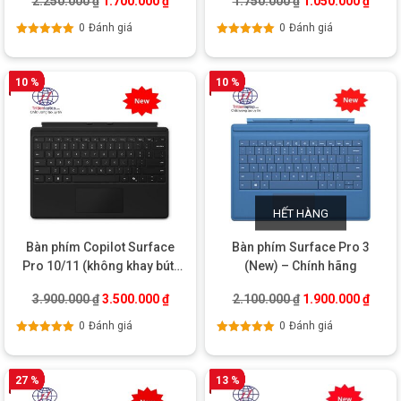
2.250.000
₫
1.700.000
₫
1.750.000
₫
1.050.000
₫
0
Đánh giá
0
Đánh giá
Được xếp
Được xếp
hạng
5.00
5
hạng
5.00
5
sao
sao
10 %
10 %
HẾT HÀNG
Bàn phím Copilot Surface
Bàn phím Surface Pro 3
Pro 10/11 (không khay bút)
(New) – Chính hãng
New – Chính hãng
Giá gốc là: 3.900.000 ₫.
Giá hiện tại là: 3.500.000 ₫.
Giá gốc là: 2.100
Giá hi
3.900.000
₫
3.500.000
₫
2.100.000
₫
1.900.000
₫
0
Đánh giá
0
Đánh giá
Được xếp
Được xếp
hạng
5.00
5
hạng
5.00
5
sao
sao
27 %
13 %