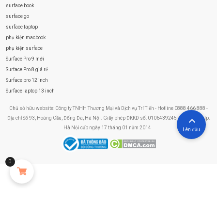
surface book
surface go
surface laptop
phụ kiện macbook
phụ kiện surface
Surface Pro 9 mới
Surface Pro 8 giá rẻ
Surface pro 12 inch
Surface laptop 13 inch
Chủ sở hữu website: Công ty TNHH Thương Mại và Dịch vụ Trí Tiến - Hotline 0888 466 888 -
Địa chỉ Số 93, Hoàng Cầu, Đống Đa, Hà Nội. Giấy phép ĐKKD số: 0106439245 do Sở KHĐT Tp.
Hà Nội cấp ngày 17 tháng 01 năm 2014
Lên đầu
0