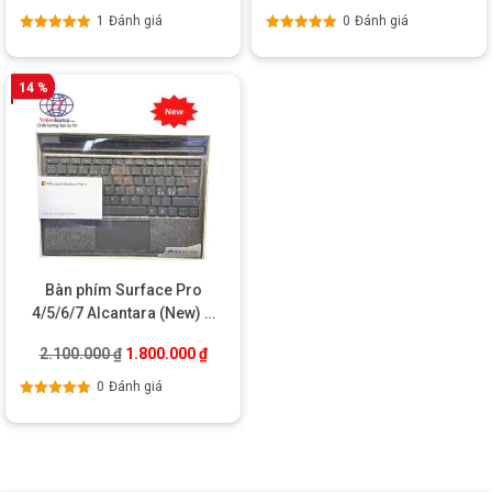
1
Đánh giá
0
Đánh giá
Được xếp
Được xếp
hạng
5.00
5
hạng
5.00
5
sao
sao
14 %
Bàn phím Surface Pro
4/5/6/7 Alcantara (New) –
Hàng UK chính hãng
Giá gốc là: 2.100.000 ₫.
Giá hiện tại là: 1.800.000 ₫.
2.100.000
₫
1.800.000
₫
0
Đánh giá
Được xếp
hạng
5.00
5
sao