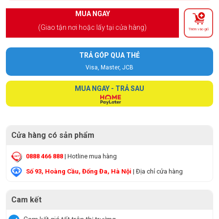
MUA NGAY
(Giao tận nơi hoặc lấy tại cửa hàng)
Thêm vào giỏ
TRẢ GÓP QUA THẺ
Visa, Master, JCB
MUA NGAY - TRẢ SAU
Cửa hàng có sản phẩm
0888 466 888
| Hotline mua hàng
Số 93, Hoàng Cầu, Đống Đa, Hà Nội
| Địa chỉ cửa hàng
Cam kết