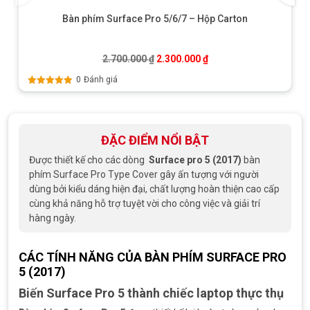
Bàn phím Surface Pro 5/6/7 – Hộp Carton
Giá gốc là: 2.700.000 ₫.
Giá hiện tại là: 2.300.0
2.700.000
₫
2.300.000
₫
0
Đánh giá
Được xếp
hạng
5.00
5
sao
ĐẶC ĐIỂM NỔI BẬT
Được thiết kế cho các dòng
Surface pro 5 (2017)
bàn
phím Surface Pro Type Cover gây ấn tượng với người
dùng bởi kiểu dáng hiện đại, chất lượng hoàn thiện cao cấp
cùng khả năng hỗ trợ tuyệt vời cho công việc và giải trí
hàng ngày.
CÁC TÍNH NĂNG CỦA BÀN PHÍM SURFACE PRO
5 (2017)
Biến Surface Pro 5 thành chiếc laptop thực thụ