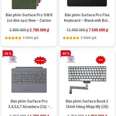
Bàn phím Surface Pro 9/8/X
Bàn phím Surface Pro Flex
(có khe sạc) New – Carton
Keyboard – Black with Bold
Keyset (ký tự in đậm)
Giá gốc là: 2.800.000 ₫.
Giá hiện tại là: 2.700.000 ₫.
Giá gốc là: 12.9
Giá h
2.800.000
₫
2.700.000
₫
12.900.000
₫
7.500.000
₫
0
Đánh giá
0
Đánh giá
Được xếp
Được xếp
hạng
5.00
5
hạng
5.00
5
sao
sao
24 %
40 %
Bàn phím Surface Pro
Bàn phím Surface Book 2
3,4,5,6,7 Alcantara (Cũ) –
Chính Hãng Nhập Mỹ (US)
Chính hãng
Giá gốc là: 2.250.000 ₫.
Giá hiện tại là: 1.700.000 ₫.
Giá gốc là: 1.750
Giá hi