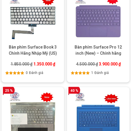
Bàn phím Surface Book 3
Bàn phím Surface Pro 12
Chính Hãng Nhập Mỹ (US)
inch (New) – Chính hãng
Giá gốc là: 1.850.000 ₫.
Giá hiện tại là: 1.350.000 ₫.
Giá gốc là: 4.500
Giá hi
1.850.000
₫
1.350.000
₫
4.500.000
₫
3.900.000
₫
0
Đánh giá
1
Đánh giá
Được xếp
Được xếp
hạng
5.00
5
hạng
5.00
5
sao
sao
25 %
40 %