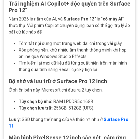
Trải nghiệm AI Copilot+ độc quyền trên Surface
Pro 12"
Năm 2026 là năm của AI, và
Surface Pro 12"
là "
cỗ máy AI
"
thực thụ. Với phím Copilot chuyên dụng, bạn có thể gọi trợ lý ảo
bất cứ lúc nào để:
Tóm tắt nội dung một trang web dài chỉ trong vài giây.
Xóa phông nền, khử nhiễu âm thanh thông minh khi họp
online qua Windows Studio Effects.
Tìm kiếm lại mọi dữ liệu đã từng xuất hiện trên màn hình
thông qua tính năng Recall cực kỳ tiện lợi.
Bộ nhớ và lưu trữ ở Surface Pro 12 Inch
Ở phiên bản này, Microsoft chỉ đưa ra 2 tuỳ chọn:
Tùy chọn bộ nhớ:
RAM LPDDR5x 16GB
Tùy chọn lưu trữ:
256GB, 512GB (UFS).
Lưu ý:
SSD không thể nâng cấp và tháo rời như ở
Surface Pro
11
.
Màn hình PixelSense 12 inch sắc nét, cảm ứng