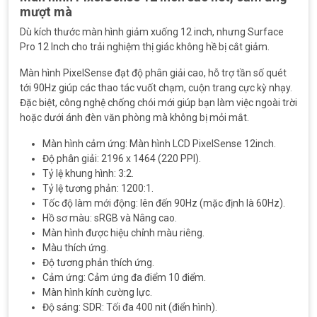
mượt mà
Dù kích thước màn hình giảm xuống 12 inch, nhưng Surface
Pro 12 Inch cho trải nghiệm thị giác không hề bị cắt giảm.
Màn hình PixelSense đạt độ phân giải cao, hỗ trợ tần số quét
tới 90Hz giúp các thao tác vuốt chạm, cuộn trang cực kỳ nhạy.
Đặc biệt, công nghệ chống chói mới giúp bạn làm việc ngoài trời
hoặc dưới ánh đèn văn phòng mà không bị mỏi mắt.
Màn hình cảm ứng: Màn hình LCD PixelSense 12inch.
Độ phân giải: 2196 x 1464 (220 PPI).
Tỷ lệ khung hình: 3:2.
Tỷ lệ tương phản: 1200:1.
Tốc độ làm mới động: lên đến 90Hz (mặc định là 60Hz).
Hồ sơ màu: sRGB và Nâng cao.
Màn hình được hiệu chỉnh màu riêng.
Màu thích ứng.
Độ tương phản thích ứng.
Cảm ứng: Cảm ứng đa điểm 10 điểm.
Màn hình kính cường lực.
Độ sáng: SDR: Tối đa 400 nit (điển hình).