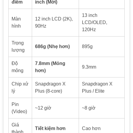
điểm
inch (Mới)
13 inch
Màn
12 inch LCD (2K),
LCD/OLED,
hình
90Hz
120Hz
Trọng
686g (Nhẹ hơn)
895g
lượng
Độ
7.8mm (Mỏng
9.3mm
mỏng
hơn)
Chip xử
Snapdragon X
Snapdragon X
lý
Plus (8-core)
Plus / Elite
Pin
~12 giờ
~8 giờ
(Video)
Giá
Tiết kiệm hơn
Cao hơn
thành