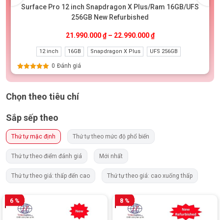
Surface Pro 12 inch Snapdragon X Plus/Ram 16GB/UFS
256GB New Refurbished
.990.000 ₫.
21.990.000
₫
–
22.990.000
₫
12 inch
16GB
Snapdragon X Plus
UFS 256GB
0
Đánh giá
Được xếp
hạng
5.00
5
sao
Chọn theo tiêu chí
Sắp sếp theo
Thứ tự mặc định
Thứ tự theo mức độ phổ biến
Thứ tự theo điểm đánh giá
Mới nhất
Thứ tự theo giá: thấp đến cao
Thứ tự theo giá: cao xuống thấp
6 %
8 %