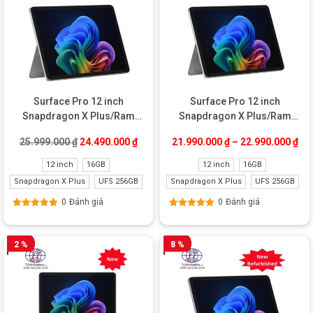
Surface Pro 12 inch
Surface Pro 12 inch
Snapdragon X Plus/Ram
Snapdragon X Plus/Ram
16GB/UFS 256GB New
16GB/UFS 256GB New
Giá gốc là: 25.999.000 ₫.
Giá hiện tại là: 24.490.000 ₫.
25.999.000
₫
24.490.000
₫
21.990.000
₫
–
22.990.000
₫
Refurbished
12 inch
16GB
12 inch
16GB
Snapdragon X Plus
UFS 256GB
Snapdragon X Plus
UFS 256GB
0
Đánh giá
0
Đánh giá
Được xếp
Được xếp
hạng
5.00
5
hạng
5.00
5
sao
sao
2 %
8 %