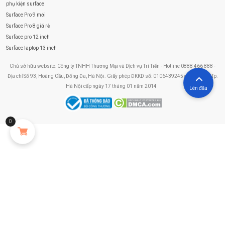
phụ kiện surface
Surface Pro 9 mới
Surface Pro 8 giá rẻ
Surface pro 12 inch
Surface laptop 13 inch
Chủ sở hữu website: Công ty TNHH Thương Mại và Dịch vụ Trí Tiến - Hotline 0888 466 888 -
Địa chỉ Số 93, Hoàng Cầu, Đống Đa, Hà Nội. Giấy phép ĐKKD số: 0106439245 do Sở KHĐT Tp.
Hà Nội cấp ngày 17 tháng 01 năm 2014
Lên đầu
0