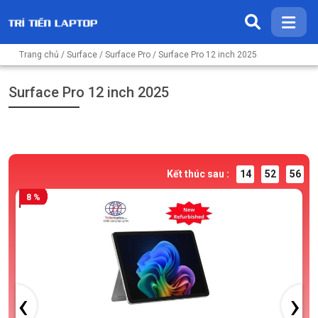
Trang chủ
/
Surface
/
Surface Pro
/ Surface Pro 12 inch 2025
Surface Pro 12 inch 2025
Kết thúc sau :
14
52
55
8 %
‹
›