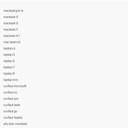
macbook giá rẻ
macbook i3
macbook i5
macbook i7
macbook m1
mac book m2
laptop cũ
laptop i3
laptop i5
laptop i7
laptop i9
laptop mini
surface microsoft
surface cũ
surface pro
surface book
surface go
surface laptop
phụ kiện macbook