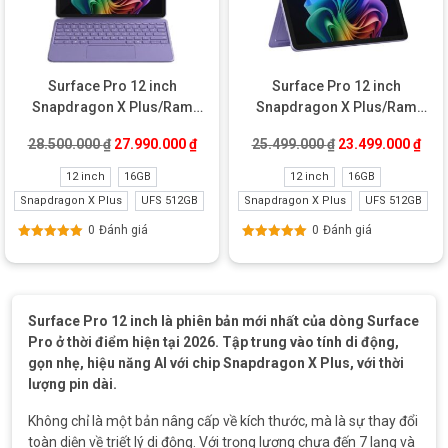
Surface Pro 12 inch
Surface Pro 12 inch
Snapdragon X Plus/Ram
Snapdragon X Plus/Ram
16GB/UFS 512GB New
16GB/UFS 512GB New
Giá gốc là: 28.500.000 ₫.
Giá hiện tại là: 27.990.000 ₫.
Giá gốc là: 25.49
Giá 
28.500.000
₫
27.990.000
₫
25.499.000
₫
23.499.000
₫
Refurbished
12 inch
16GB
12 inch
16GB
Snapdragon X Plus
UFS 512GB
Snapdragon X Plus
UFS 512GB
0
Đánh giá
0
Đánh giá
Được xếp
Được xếp
hạng
5.00
5
hạng
5.00
5
sao
sao
Surface Pro 12 inch là phiên bản mới nhất của dòng Surface
Pro ở thời điểm hiện tại 2026. Tập trung vào tính di động,
gọn nhẹ, hiệu năng AI với chip Snapdragon X Plus, với thời
lượng pin dài.
Không chỉ là một bản nâng cấp về kích thước, mà là sự thay đổi
toàn diện về triết lý di động. Với trọng lượng chưa đến 7 lạng và