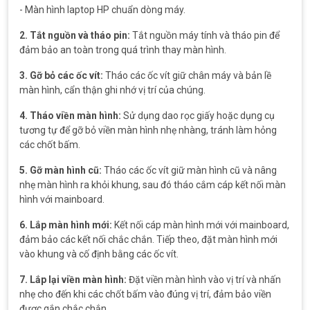
- Màn hình laptop HP chuẩn dòng máy.
2. Tắt nguồn và tháo pin:
Tắt nguồn máy tính và tháo pin để
đảm bảo an toàn trong quá trình thay màn hình.
3. Gỡ bỏ các ốc vít:
Tháo các ốc vít giữ chân máy và bản lề
màn hình, cẩn thận ghi nhớ vị trí của chúng.
4. Tháo viền màn hình:
Sử dụng dao rọc giấy hoặc dụng cụ
tương tự để gỡ bỏ viền màn hình nhẹ nhàng, tránh làm hỏng
các chốt bấm.
5. Gỡ màn hình cũ:
Tháo các ốc vít giữ màn hình cũ và nâng
nhẹ màn hình ra khỏi khung, sau đó tháo cắm cáp kết nối màn
hình với mainboard.
6. Lắp màn hình mới:
Kết nối cáp màn hình mới với mainboard,
đảm bảo các kết nối chắc chắn. Tiếp theo, đặt màn hình mới
vào khung và cố định bằng các ốc vít.
7. Lắp lại viền màn hình:
Đặt viền màn hình vào vị trí và nhấn
nhẹ cho đến khi các chốt bấm vào đúng vị trí, đảm bảo viền
được gắn chắc chắn.