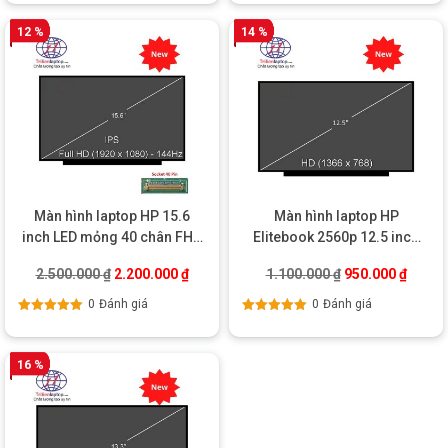
hạng
5.00
5
hạng
5.00
5
sao
sao
12 %
14 %
Màn hình laptop HP 15.6
Màn hình laptop HP
inch LED mỏng 40 chân FHD
Elitebook 2560p 12.5 inch
cảm ứng (1920X1080)
led dày 40 pin
Giá gốc là: 2.500.000 ₫.
Giá hiện tại là: 2.200.000 ₫.
Giá gốc là: 1.10
Giá hiệ
2.500.000
₫
2.200.000
₫
1.100.000
₫
950.000
₫
0
Đánh giá
0
Đánh giá
Được xếp
Được xếp
hạng
5.00
5
hạng
5.00
5
sao
sao
16 %