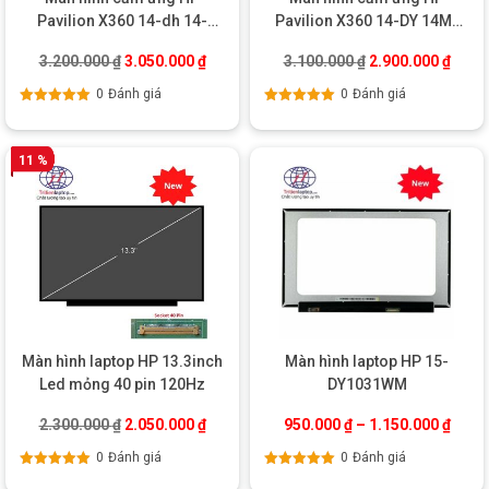
Pavilion X360 14-dh 14-
Pavilion X360 14-DY 14M-
dh0103tu 14-dh0104tu
DY 14M-BY
Giá gốc là: 3.200.000 ₫.
Giá hiện tại là: 3.050.000 ₫.
Giá gốc là: 3.100
Giá hi
3.200.000
₫
3.050.000
₫
3.100.000
₫
2.900.000
₫
0
Đánh giá
0
Đánh giá
Được xếp
Được xếp
hạng
5.00
5
hạng
5.00
5
sao
sao
11 %
Màn hình laptop HP 13.3inch
Màn hình laptop HP 15-
Led mỏng 40 pin 120Hz
DY1031WM
Giá gốc là: 2.300.000 ₫.
Giá hiện tại là: 2.050.000 ₫.
2.300.000
₫
2.050.000
₫
950.000
₫
–
1.150.000
₫
0
Đánh giá
0
Đánh giá
Được xếp
Được xếp