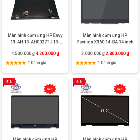
Màn hình cảm ứng HP Envy
Màn hình cảm ứng HP
13-AH 13-AH0027TU 13-
Pavilion X360 14-BA 14 inch
AH1011TU
Giá gốc là: 4.500.000 ₫.
Giá hiện tại là: 4.300.000 ₫.
Giá gốc là: 3.000
Giá hi
4.500.000
₫
4.300.000
₫
3.000.000
₫
2.800.000
₫
0
Đánh giá
0
Đánh giá
Được xếp
Được xếp
hạng
5.00
5
hạng
5.00
5
sao
sao
5 %
6 %
Màn hình cảm ứng HP
Màn hình cảm ứng HP