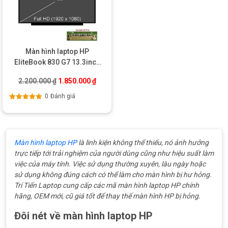
Màn hình laptop HP
EliteBook 830 G7 13.3inch
slim 30p FHD (N133HCA-
Giá gốc là: 2.200.000 ₫.
Giá hiện tại là: 1.850.000 ₫.
2.200.000
₫
1.850.000
₫
E5A)
0
Đánh giá
Được xếp
hạng
5.00
5
sao
Màn hình laptop HP
là linh kiện không thể thiếu, nó ảnh hưởng
trực tiếp tới trải nghiệm của người dùng cũng như hiệu suất làm
việc của máy tính. Việc sử dụng thường xuyên, lâu ngày hoặc
sử dụng không đúng cách có thể làm cho màn hình bị hư hỏng.
Trí Tiến Laptop cung cấp các mã màn hình laptop HP chính
hãng, OEM mới, cũ giá tốt để thay thế màn hình HP bị hỏng.
Đôi nét về màn hình laptop HP