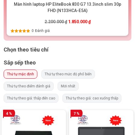
Màn hình laptop HP EliteBook 830 G7 13.3inch slim 30p
FHD (N133HCA-E5A)
00.000 ₫.
Giá gốc là: 2.200.000 ₫.
Giá hiện tại là: 1.850.0
2.200.000
₫
1.850.000
₫
0
Đánh giá
Được xếp
hạng
5.00
5
sao
Chọn theo tiêu chí
Sắp sếp theo
Thứ tự mặc định
Thứ tự theo mức độ phổ biến
Thứ tự theo điểm đánh giá
Mới nhất
Thứ tự theo giá: thấp đến cao
Thứ tự theo giá: cao xuống thấp
4 %
7 %