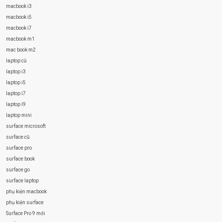
macbook i3
macbook i5
macbook i7
macbook m1
mac book m2
laptop cũ
laptop i3
laptop i5
laptop i7
laptop i9
laptop mini
surface microsoft
surface cũ
surface pro
surface book
surface go
surface laptop
phụ kiện macbook
phụ kiện surface
Surface Pro 9 mới