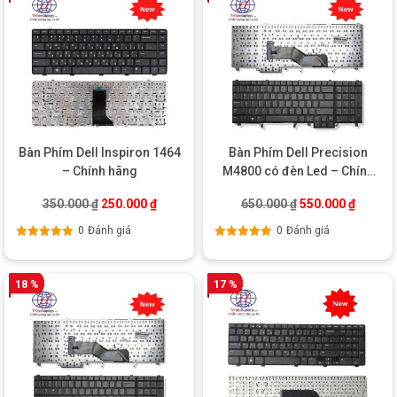
Bàn Phím Dell Inspiron 1464
Bàn Phím Dell Precision
– Chính hãng
M4800 có đèn Led – Chính
hãng
Giá gốc là: 350.000 ₫.
Giá hiện tại là: 250.000 ₫.
Giá gốc là: 650.0
Giá hiện
350.000
₫
250.000
₫
650.000
₫
550.000
₫
0
Đánh giá
0
Đánh giá
Được xếp
Được xếp
hạng
5.00
5
hạng
5.00
5
sao
sao
18 %
17 %