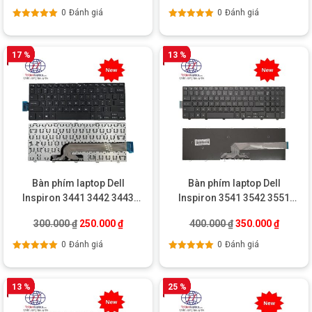
0
Đánh giá
0
Đánh giá
Được xếp
Được xếp
hạng
5.00
5
hạng
5.00
5
sao
sao
17 %
13 %
Bàn phím laptop Dell
Bàn phím laptop Dell
Inspiron 3441 3442 3443
Inspiron 3541 3542 3551
3878 5445 5442 5447 5448
3558 3559 5547 3578
Giá gốc là: 300.000 ₫.
Giá hiện tại là: 250.000 ₫.
Giá gốc là: 400.0
Giá hiện
300.000
₫
250.000
₫
400.000
₫
350.000
₫
0
Đánh giá
0
Đánh giá
Được xếp
Được xếp
hạng
5.00
5
hạng
5.00
5
sao
sao
13 %
25 %