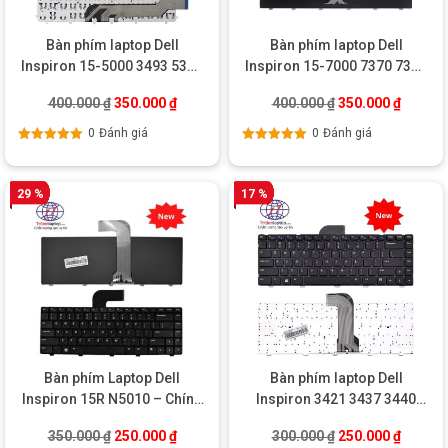
Bàn phím laptop Dell
Bàn phím laptop Dell
Inspiron 15-5000 3493 5368
Inspiron 15-7000 7370 7373
5370 5373 5378
7378 7460 7466 7467
Giá gốc là: 400.000 ₫.
Giá hiện tại là: 350.000 ₫.
Giá gốc là: 400.0
Giá hiện
400.000
₫
350.000
₫
400.000
₫
350.000
₫
0
Đánh giá
0
Đánh giá
Được xếp
Được xếp
hạng
5.00
5
hạng
5.00
5
sao
sao
29 %
17 %
Bàn phím Laptop Dell
Bàn phím laptop Dell
Inspiron 15R N5010 – Chính
Inspiron 3421 3437 3440
hãng
5421 5523 5437
Giá gốc là: 350.000 ₫.
Giá hiện tại là: 250.000 ₫.
Giá gốc là: 300.0
Giá hiện
350.000
₫
250.000
₫
300.000
₫
250.000
₫