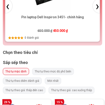
‹
›
Pin laptop Dell Inspiron 3451- chính hãng
00 ₫.
Giá gốc là: 650.000 ₫.
Giá hiện tại là: 450.000 ₫
650.000
₫
450.000
₫
0
Đánh giá
Được xếp
hạng
5.00
5
sao
Chọn theo tiêu chí
Sắp sếp theo
Thứ tự mặc định
Thứ tự theo mức độ phổ biến
Thứ tự theo điểm đánh giá
Mới nhất
Thứ tự theo giá: thấp đến cao
Thứ tự theo giá: cao xuống thấp
29 %
15 %