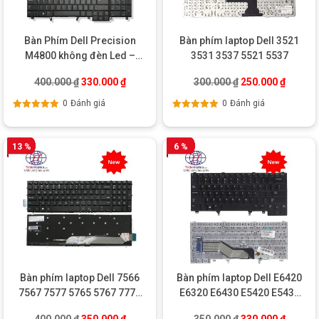
Bàn Phím Dell Precision
Bàn phím laptop Dell 3521
M4800 không đèn Led –
3531 3537 5521 5537
Chính hãng
Giá gốc là: 400.000 ₫.
Giá hiện tại là: 330.000 ₫.
Giá gốc là: 300.0
Giá hiện
400.000
₫
330.000
₫
300.000
₫
250.000
₫
0
Đánh giá
0
Đánh giá
Được xếp
Được xếp
hạng
5.00
5
hạng
5.00
5
sao
sao
13 %
6 %
Bàn phím laptop Dell 7566
Bàn phím laptop Dell E6420
7567 7577 5765 5767 7773
E6320 E6430 E5420 E5430
7778 7779
E6540
Giá gốc là: 400.000 ₫.
Giá hiện tại là: 350.000 ₫.
Giá gốc là: 350.0
Giá hiện