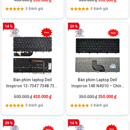
400.000
₫
350.000
₫
350.000
₫
330.000
₫
0
Đánh giá
0
Đánh giá
Được xếp
Được xếp
hạng
5.00
5
hạng
5.00
5
sao
sao
14 %
29 %
Bàn phím laptop Dell
Bàn phím Laptop Dell
Inspiron 13-7347 7348 7352
Inspiron 14R N4010 – Chính
7353 7359 7548 9350
hãng
Giá gốc là: 500.000 ₫.
Giá hiện tại là: 430.000 ₫.
Giá gốc là: 350.0
Giá hiện
500.000
₫
430.000
₫
350.000
₫
250.000
₫
0
Đánh giá
0
Đánh giá
Được xếp
Được xếp
hạng
5.00
5
hạng
5.00
5
sao
sao
29 %
14 %