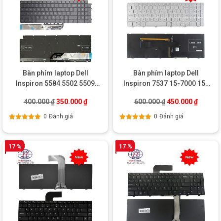
Bàn phím laptop Dell
Bàn phím laptop Dell
Inspiron 5584 5502 5509
Inspiron 7537 15-7000 15-
5590 5593 5594 5598
7537 7737
Giá gốc là: 400.000 ₫.
Giá hiện tại là: 350.000 ₫.
Giá gốc là: 600.0
Giá hiện
400.000
₫
350.000
₫
600.000
₫
450.000
₫
0
Đánh giá
0
Đánh giá
Được xếp
Được xếp
hạng
5.00
5
hạng
5.00
5
sao
sao
17 %
17 %