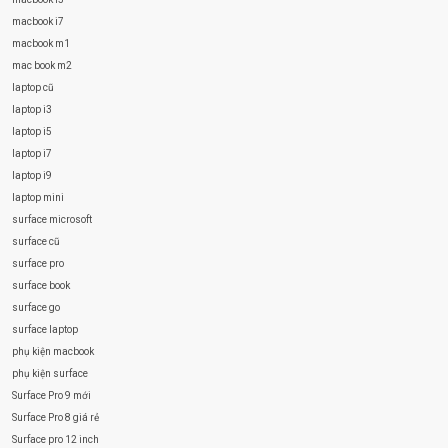
macbook i7
macbook m1
mac book m2
laptop cũ
laptop i3
laptop i5
laptop i7
laptop i9
laptop mini
surface microsoft
surface cũ
surface pro
surface book
surface go
surface laptop
phụ kiện macbook
phụ kiện surface
Surface Pro 9 mới
Surface Pro 8 giá rẻ
Surface pro 12 inch