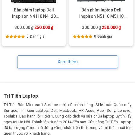
Bàn phím laptop Dell
Bàn phím laptop Dell
Inspiron N4110 N4120
Inspiron N5110 M5110
M4110 N4050 N5040 N5050
M5010 M501Z M511R
Giá gốc là: 300.000 ₫.
Giá hiện tại là: 250.000 ₫.
Giá gốc là: 300.0
Giá hiện
300.000
₫
250.000
₫
300.000
₫
250.000
₫
M5040
0
Đánh giá
0
Đánh giá
Được xếp
Được xếp
hạng
5.00
5
hạng
5.00
5
sao
sao
Xem thêm
Trí Tiến Laptop
Trí Tiến Bán Microsoft Surface mới, cũ chính hãng. Sỉ lẻ toàn Quốc máy
Surface, linh kiện Laptop: Dell, Macbook, HP, Asus, Acer, Sony, Lenovo,
Toshiba. Bảo hành lỗi 1 đổi 1. Cung cấp dịch vụ sửa chữa laptop uy tín, lấy
ngay tại Hà Nội. Thành lập từ năm 2014 đến nay, Cửa hàng Trí Tiến Laptop
đã tạo dựng được chỗ đứng vững chắc trên thị trường và trở thành cái tên
quen thuộc với khách hàng.