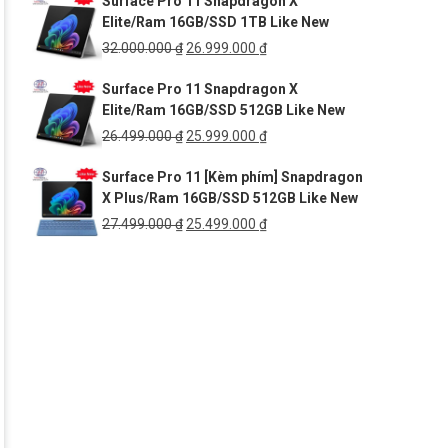
Surface Pro 11 Snapdragon X
là:
tại
Elite/Ram 16GB/SSD 1TB Like New
54.999.000 ₫.
là:
41.999.000 ₫.
Giá
Giá
32.000.000
₫
26.999.000
₫
gốc
hiện
Surface Pro 11 Snapdragon X
là:
tại
Elite/Ram 16GB/SSD 512GB Like New
32.000.000 ₫.
là:
26.999.000 ₫.
Giá
Giá
26.499.000
₫
25.999.000
₫
gốc
hiện
Surface Pro 11 [Kèm phím] Snapdragon
là:
tại
X Plus/Ram 16GB/SSD 512GB Like New
26.499.000 ₫.
là:
25.999.000 ₫.
Giá
Giá
27.499.000
₫
25.499.000
₫
gốc
hiện
là:
tại
27.499.000 ₫.
là:
25.499.000 ₫.