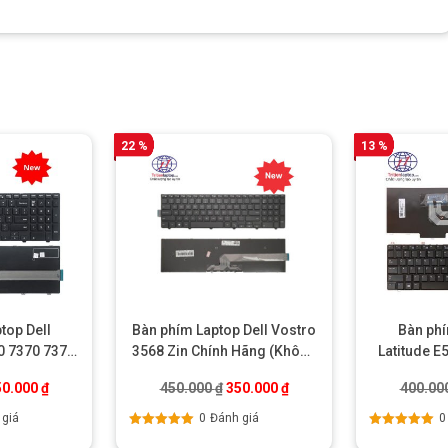
22 %
13 %
top Dell
Bàn phím Laptop Dell Vostro
Bàn phí
0 7370 7373
3568 Zin Chính Hãng (Không
Latitude E
466 7467
Led)
á gốc là: 400.000 ₫.
Giá hiện tại là: 350.000 ₫.
Giá gốc là: 450.000 ₫.
Giá hiện tại là: 350.000 ₫
50.000
₫
450.000
₫
350.000
₫
400.00
 giá
0
Đánh giá
0
Được xếp
Được xếp