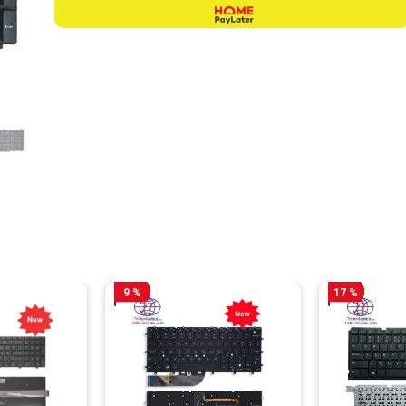
9 %
17 %