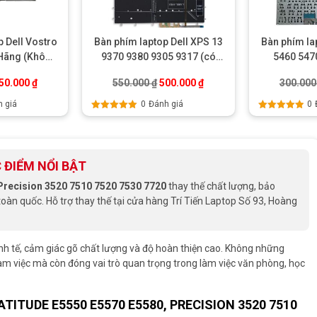
 Dell Vostro
Bàn phím laptop Dell XPS 13
Bàn phím la
 Hãng (Không
9370 9380 9305 9317 (có
5460 547
)
led)
V547
iá gốc là: 450.000 ₫.
Giá hiện tại là: 350.000 ₫.
Giá gốc là: 550.000 ₫.
Giá hiện tại là: 500.000 ₫
50.000
₫
550.000
₫
500.000
₫
300.00
 giá
0
Đánh giá
0
Được xếp
Được xếp
hạng
5.00
5
hạng
5.00
5
sao
sao
 ĐIỂM NỔI BẬT
 Precision 3520 7510 7520 7530 7720
thay thế chất lượng, bảo
toàn quốc. Hỗ trợ thay thế tại cửa hàng Trí Tiến Laptop Số 93, Hoàng
inh tế, cảm giác gõ chất lượng và độ hoàn thiện cao. Không những
àm việc mà còn đóng vai trò quan trọng trong làm việc văn phòng, học
TITUDE E5550 E5570 E5580, PRECISION 3520 7510