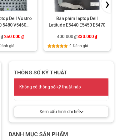
›
ptop Dell Vostro
Bàn phím laptop Dell
Bàn 
0 5480 V5460
Latitude E5440 E5450 E5470
Latitud
0 V5480
E
.
Giá gốc là: 300.000 ₫.
Giá hiện tại là: 250.000 ₫.
Giá gốc là: 400.000 ₫.
Giá hiện tại là: 330.00
0
₫
250.000
₫
400.000
₫
330.000
₫
400
Đánh giá
0
Đánh giá
Được xếp
Được xếp
hạng
5.00
5
hạng
5.00
sao
sao
THÔNG SỐ KỸ THUẬT
Không có thông số kỹ thuật nào
Xem cấu hình chi tiết
DANH MỤC SẢN PHẨM