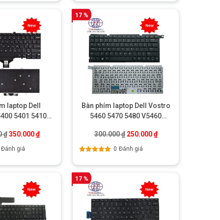
hạng
5.00
5
sao
17 %
m laptop Dell
Bàn phím laptop Dell Vostro
5400 5401 5410
5460 5470 5480 V5460
 7400 7410
V5470 V5480
.
Giá gốc là: 400.000 ₫.
Giá hiện tại là: 350.000 ₫.
Giá gốc là: 300.000 ₫.
Giá hiện tại là: 250.
0
₫
350.000
₫
300.000
₫
250.000
₫
Đánh giá
0
Đánh giá
Được xếp
hạng
5.00
5
sao
17 %