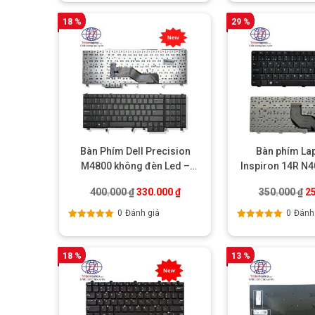
hạng
5.00
5
hạng
5.00
5
sao
sao
18 %
29 %
Bàn Phím Dell Precision
Bàn phím Lap
M4800 không đèn Led –
Inspiron 14R N4
Chính hãng
hãn
Giá gốc là: 400.000 ₫.
Giá hiện tại là: 330.000 ₫.
Gi
400.000
₫
330.000
₫
350.000
₫
2
0
Đánh giá
0
Đánh
Được xếp
Được xếp
hạng
5.00
5
hạng
5.00
5
sao
sao
18 %
13 %