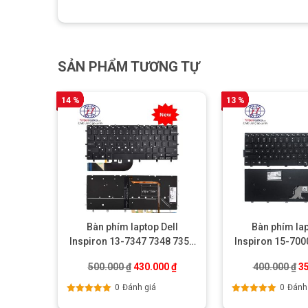
SẢN PHẨM TƯƠNG TỰ
14 %
13 %
Bàn phím laptop Dell
Bàn phím lap
Inspiron 13-7347 7348 7352
Inspiron 15-700
7353 7359 7548 9350
7378 7460 7
Giá gốc là: 500.000 ₫.
Giá hiện tại là: 430.000 ₫.
Gi
500.000
₫
430.000
₫
400.000
₫
3
0
Đánh giá
0
Đánh
Được xếp
Được xếp