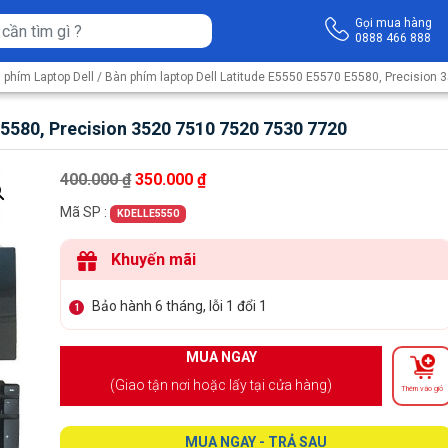
Gọi mua hàng
0888 466 888
 phím Laptop Dell
/ Bàn phím laptop Dell Latitude E5550 E5570 E5580, Precision
E5580, Precision 3520 7510 7520 7530 7720
Giá gốc là: 400.000 ₫.
Giá hiện tại là: 350.000 ₫.
400.000
₫
350.000
₫
Mã SP :
KDELLE5550
Khuyến mãi
Bảo hành 6 tháng, lỗi 1 đổi 1
1
MUA NGAY
(Giao tận nơi hoặc lấy tại cửa hàng)
Thêm vào giỏ
MUA NGAY - TRẢ SAU