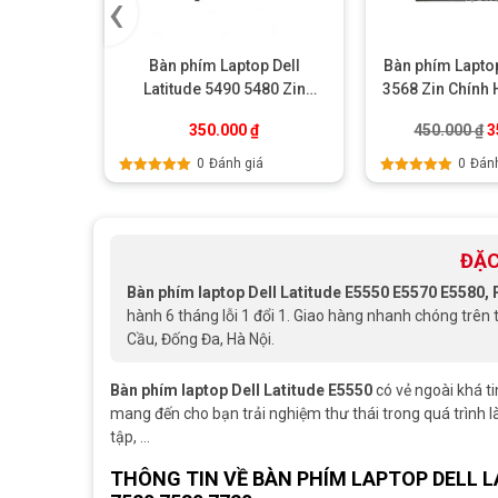
‹
Bàn phím Laptop Dell
Bàn phím Laptop
Latitude 5490 5480 Zin
3568 Zin Chính
Chính Hãng (Có LED)
Led
G
350.000
₫
450.000
₫
3
0
Đánh giá
0
Đánh
Được xếp
Được xếp
hạng
5.00
5
hạng
5.00
5
sao
sao
ĐẶC
Bàn phím laptop Dell Latitude E5550 E5570 E5580,
hành 6 tháng lỗi 1 đổi 1. Giao hàng nhanh chóng trên 
Cầu, Đống Đa, Hà Nội.
Bàn phím laptop Dell Latitude E5550
có vẻ ngoài khá t
mang đến cho bạn trải nghiệm thư thái trong quá trình l
tập, …
THÔNG TIN VỀ BÀN PHÍM LAPTOP DELL LA