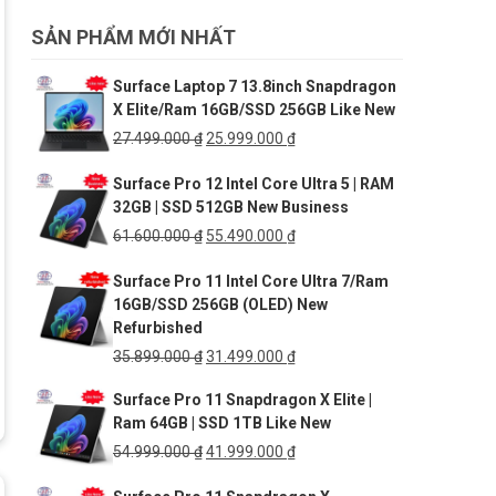
SẢN PHẨM MỚI NHẤT
Surface Laptop 7 13.8inch Snapdragon
X Elite/Ram 16GB/SSD 256GB Like New
Giá
Giá
27.499.000
₫
25.999.000
₫
gốc
hiện
Surface Pro 12 Intel Core Ultra 5 | RAM
là:
tại
32GB | SSD 512GB New Business
27.499.000 ₫.
là:
25.999.000 ₫.
Giá
Giá
61.600.000
₫
55.490.000
₫
gốc
hiện
Surface Pro 11 Intel Core Ultra 7/Ram
là:
tại
16GB/SSD 256GB (OLED) New
61.600.000 ₫.
là:
Refurbished
55.490.000 ₫.
Giá
Giá
35.899.000
₫
31.499.000
₫
gốc
hiện
Surface Pro 11 Snapdragon X Elite |
là:
tại
Ram 64GB | SSD 1TB Like New
35.899.000 ₫.
là:
31.499.000 ₫.
Giá
Giá
54.999.000
₫
41.999.000
₫
gốc
hiện