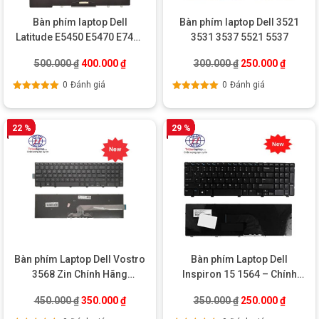
Bàn phím laptop Dell
Bàn phím laptop Dell 3521
Latitude E5450 E5470 E7450
3531 3537 5521 5537
E7470
Giá gốc là: 500.000 ₫.
Giá hiện tại là: 400.000 ₫.
Giá gốc là: 300.0
Giá hiện
500.000
₫
400.000
₫
300.000
₫
250.000
₫
0
Đánh giá
0
Đánh giá
Được xếp
Được xếp
hạng
5.00
5
hạng
5.00
5
sao
sao
22 %
29 %
Bàn phím Laptop Dell Vostro
Bàn phím Laptop Dell
3568 Zin Chính Hãng
Inspiron 15 1564 – Chính
(Không Led)
hãng
Giá gốc là: 450.000 ₫.
Giá hiện tại là: 350.000 ₫.
Giá gốc là: 350.0
Giá hiện
450.000
₫
350.000
₫
350.000
₫
250.000
₫