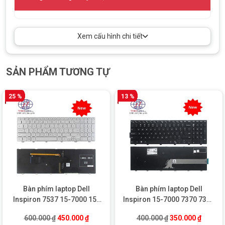
Xem cấu hình chi tiết
SẢN PHẨM TƯƠNG TỰ
25 %
13 %
Bàn phím laptop Dell
Bàn phím laptop Dell
Inspiron 7537 15-7000 15-
Inspiron 15-7000 7370 7373
7537 7737
7378 7460 7466 7467
Giá gốc là: 600.000 ₫.
Giá hiện tại là: 450.000 ₫.
Giá gốc là: 400.0
Giá hiện
600.000
₫
450.000
₫
400.000
₫
350.000
₫