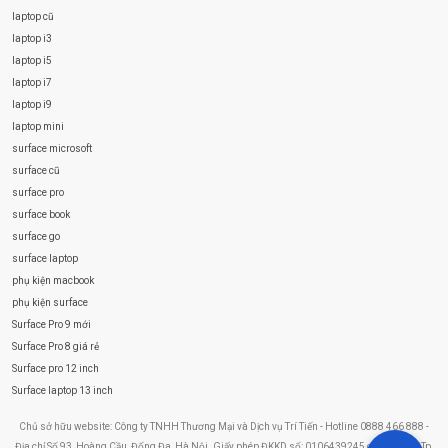
laptop cũ
laptop i3
laptop i5
laptop i7
laptop i9
laptop mini
surface microsoft
surface cũ
surface pro
surface book
surface go
surface laptop
phụ kiện macbook
phụ kiện surface
Surface Pro 9 mới
Surface Pro 8 giá rẻ
Surface pro 12 inch
Surface laptop 13 inch
Chủ sở hữu website: Công ty TNHH Thương Mại và Dịch vụ Trí Tiến - Hotline 0888 466 888 -
Địa chỉ Số 93, Hoàng Cầu, Đống Đa, Hà Nội. Giấy phép ĐKKD số: 0106439245 do Sở KHĐT Tp.