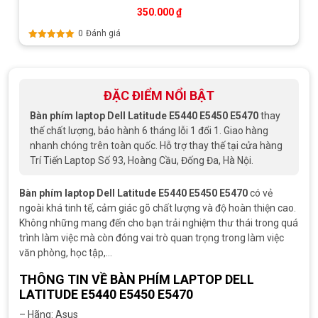
350.000
₫
0
Đánh giá
Được xếp
hạng
5.00
5
sao
ĐẶC ĐIỂM NỔI BẬT
Bàn phím laptop Dell Latitude E5440 E5450 E5470
thay
thế chất lượng, bảo hành 6 tháng lỗi 1 đổi 1. Giao hàng
nhanh chóng trên toàn quốc. Hỗ trợ thay thế tại cửa hàng
Trí Tiến Laptop Số 93, Hoàng Cầu, Đống Đa, Hà Nội.
Bàn phím laptop Dell Latitude E5440 E5450 E5470
có vẻ
ngoài khá tinh tế, cảm giác gõ chất lượng và độ hoàn thiện cao.
Không những mang đến cho bạn trải nghiệm thư thái trong quá
trình làm việc mà còn đóng vai trò quan trọng trong làm việc
văn phòng, học tập,…
THÔNG TIN VỀ BÀN PHÍM LAPTOP DELL
LATITUDE E5440 E5450 E5470
– Hãng: Asus