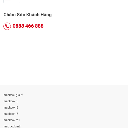
Chăm Sóc Khách Hàng
0888 466 888
macbook giá rẻ
macbook i3
macbook i5
macbook i7
macbook m1
mac book m2