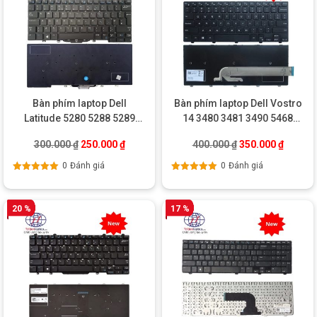
Bàn phím laptop Dell
Bàn phím laptop Dell Vostro
Latitude 5280 5288 5289
14 3480 3481 3490 5468
7280 7290 7390
5471
Giá gốc là: 300.000 ₫.
Giá hiện tại là: 250.000 ₫.
Giá gốc là: 400.0
Giá hiện
300.000
₫
250.000
₫
400.000
₫
350.000
₫
0
Đánh giá
0
Đánh giá
Được xếp
Được xếp
hạng
5.00
5
hạng
5.00
5
sao
sao
20 %
17 %