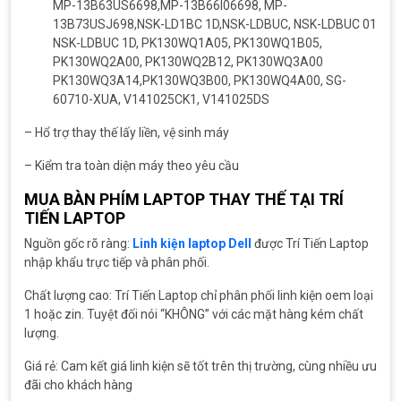
MP-13B63US6698,MP-13B66I06698, MP-
13B73USJ698,NSK-LD1BC 1D,NSK-LDBUC, NSK-LDBUC 01
NSK-LDBUC 1D, PK130WQ1A05, PK130WQ1B05,
PK130WQ2A00, PK130WQ2B12, PK130WQ3A00
PK130WQ3A14,PK130WQ3B00, PK130WQ4A00, SG-
60710-XUA, V141025CK1, V141025DS
– Hổ trợ thay thế lấy liền, vệ sinh máy
– Kiểm tra toàn diện máy theo yêu cầu
MUA BÀN PHÍM LAPTOP THAY THẾ TẠI TRÍ
TIẾN LAPTOP
Nguồn gốc rõ ràng:
Linh kiện laptop Dell
được Trí Tiến Laptop
nhập khẩu trực tiếp và phân phối.
Chất lượng cao: Trí Tiến Laptop chỉ phân phối linh kiện oem loại
1 hoặc zin. Tuyệt đối nói “KHÔNG” với các mặt hàng kém chất
lượng.
Giá rẻ: Cam kết giá linh kiện sẽ tốt trên thị trường, cùng nhiều ưu
đãi cho khách hàng