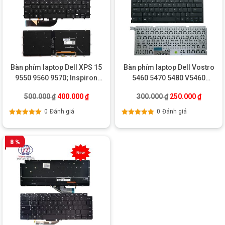
Bàn phím laptop Dell XPS 15
Bàn phím laptop Dell Vostro
9550 9560 9570; Inspiron
5460 5470 5480 V5460
15-7000 7558 7568
V5470 V5480
Giá gốc là: 500.000 ₫.
Giá hiện tại là: 400.000 ₫.
Giá gốc là: 300.0
Giá hiện
500.000
₫
400.000
₫
300.000
₫
250.000
₫
0
Đánh giá
0
Đánh giá
Được xếp
Được xếp
hạng
5.00
5
hạng
5.00
5
sao
sao
8 %