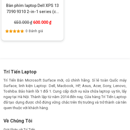
Bàn phím laptop Dell XPS 13
7390 9310 2-in-1 series (có
led)
Giá gốc là: 650.000 ₫.
Giá hiện tại là: 600.000 ₫.
650.000
₫
600.000
₫
0
Đánh giá
Được xếp
hạng
5.00
5
sao
Trí Tiến Laptop
Trí Tiến Bán Microsoft Surface mới, cũ chính hãng. Sỉ lẻ toàn Quốc máy
Surface, linh kiện Laptop: Dell, Macbook, HP, Asus, Acer, Sony, Lenovo,
Toshiba. Bảo hành lỗi 1 đổi 1. Cung cấp dịch vụ sửa chữa laptop uy tín, lấy
ngay tại Hà Nội. Thành lập từ năm 2014 đến nay, Cửa hàng Trí Tiến Laptop
đã tạo dựng được chỗ đứng vững chắc trên thị trường và trở thành cái tên
quen thuộc với khách hàng.
Về Chúng Tôi
Giới thiệu về Trí Tiến