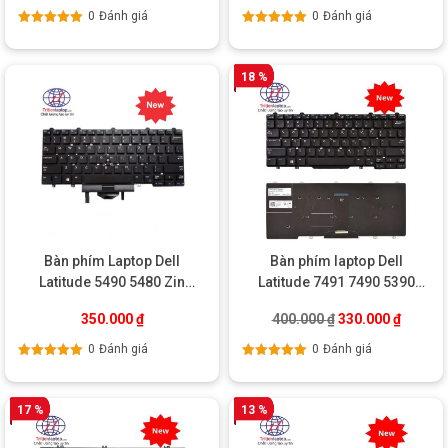
0
Đánh giá
0
Đánh giá
Được xếp
Được xếp
hạng
5.00
5
hạng
5.00
5
sao
sao
18 %
Bàn phím Laptop Dell
Bàn phím laptop Dell
Latitude 5490 5480 Zin
Latitude 7491 7490 5390
Chính Hãng (Có LED)
5391 5490
Giá gốc là: 400.0
Giá hiện
350.000
₫
400.000
₫
330.000
₫
0
Đánh giá
0
Đánh giá
Được xếp
Được xếp
hạng
5.00
5
hạng
5.00
5
sao
sao
17 %
13 %