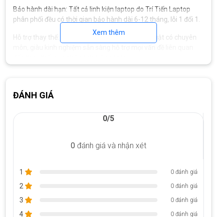
Bảo hành dài hạn: Tất cả linh kiện laptop do Trí Tiến Laptop
phân phối đều có thời gian bảo hành dài 6-12 tháng, lỗi 1 đổi 1.
Xem thêm
Hỗ trợ thay thế: Trí Tiến Laptop có đội ngũ kỹ thuật có chuyên
môn, giàu kinh nghiệm sẵn sàng hỗ trợ mọi vấn đề liên quan
đến thay thế, sửa chữa linh kiện các loại.
Liên hệ Hotline: 0888.466.888 để được tư vấn lựa chọn
bàn
phím laptop Dell
thay thế phù hợp
ĐÁNH GIÁ
Địa chỉ cửa hàng: Số 93, Hoàng Cầu, Đống Đa, Hà Nội.
0/5
0
đánh giá và nhận xét
1
0 đánh giá
2
0 đánh giá
3
0 đánh giá
4
0 đánh giá