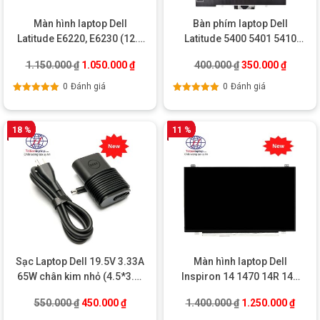
Màn hình laptop Dell
Bàn phím laptop Dell
Latitude E6220, E6230 (12.5
Latitude 5400 5401 5410
led mỏng 40 pin)
5411 7400 7410
Giá gốc là: 1.150.000 ₫.
Giá hiện tại là: 1.050.000 ₫.
Giá gốc là: 400.0
Giá hiện
1.150.000
₫
1.050.000
₫
400.000
₫
350.000
₫
0
Đánh giá
0
Đánh giá
Được xếp
Được xếp
hạng
5.00
5
hạng
5.00
5
sao
sao
18 %
11 %
Sạc Laptop Dell 19.5V 3.33A
Màn hình laptop Dell
65W chân kim nhỏ (4.5*3.0)
Inspiron 14 1470 14R 14Z
– Oval
2421 3421 3437 3446 5420
Giá gốc là: 550.000 ₫.
Giá hiện tại là: 450.000 ₫.
Giá gốc là: 1.400
Giá hi
550.000
₫
450.000
₫
1.400.000
₫
1.250.000
₫
5421 5437 5423 (14 inch led