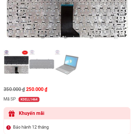
Giá gốc là: 350.000 ₫.
Giá hiện tại là: 250.000 ₫.
350.000
₫
250.000
₫
Mã SP :
KDELL1464
Khuyến mãi
Bảo hành 12 tháng
1