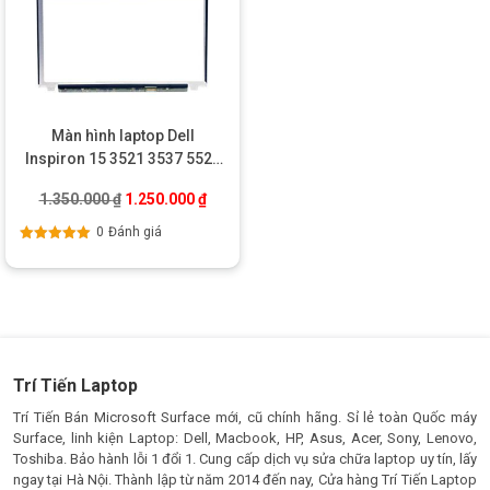
Màn hình laptop Dell
Inspiron 15 3521 3537 5521
5537 5547 5558 7547 (15.6
Giá gốc là: 1.350.000 ₫.
Giá hiện tại là: 1.250.000 ₫.
1.350.000
₫
1.250.000
₫
inch led mỏng 40 pin)
0
Đánh giá
Được xếp
hạng
5.00
5
sao
Trí Tiến Laptop
Trí Tiến Bán Microsoft Surface mới, cũ chính hãng. Sỉ lẻ toàn Quốc máy
Surface, linh kiện Laptop: Dell, Macbook, HP, Asus, Acer, Sony, Lenovo,
Toshiba. Bảo hành lỗi 1 đổi 1. Cung cấp dịch vụ sửa chữa laptop uy tín, lấy
ngay tại Hà Nội. Thành lập từ năm 2014 đến nay, Cửa hàng Trí Tiến Laptop