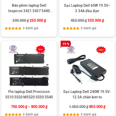
Bàn phím laptop Dell
Sạc Laptop Dell 65W 19.5V–
Inspiron 3421 3437 3440
3.34A đầu đạn
5421 5523 5437
Giá gốc là: 300.000 ₫.
Giá hiện tại là: 250.000 ₫.
Giá gốc là: 450.0
Giá hiện
300.000
₫
250.000
₫
450.000
₫
330.000
₫
0
Đánh giá
0
Đánh giá
Được xếp
Được xếp
hạng
5.00
5
hạng
5.00
5
sao
sao
19 %
Pin laptop Dell Precision
Sạc Laptop Dell 240W 19.5V-
5510 5520 M5520 5530 5540
12.3A chân kim to
Giá gốc là: 1.05
Giá hiệ
700.000
₫
–
800.000
₫
1.050.000
₫
850.000
₫
0
Đánh giá
0
Đánh giá