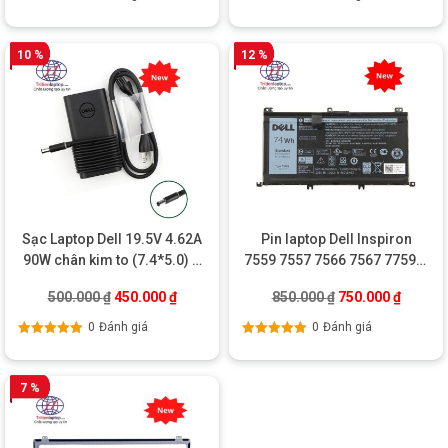
Được xếp
Được xếp
hạng
5.00
5
hạng
5.00
5
sao
sao
10 %
12 %
Sạc Laptop Dell 19.5V 4.62A
Pin laptop Dell Inspiron
90W chân kim to (7.4*5.0) –
7559 7557 7566 7567 7759 –
Oval
357F9
Giá gốc là: 500.000 ₫.
Giá hiện tại là: 450.000 ₫.
Giá gốc là: 850.0
Giá hiện
500.000
₫
450.000
₫
850.000
₫
750.000
₫
0
Đánh giá
0
Đánh giá
Được xếp
Được xếp
hạng
5.00
5
hạng
5.00
5
sao
sao
7 %