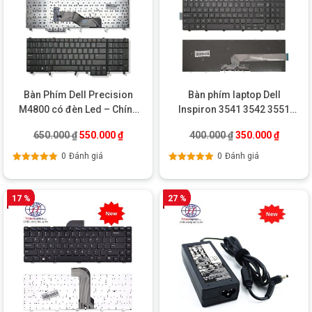
Bàn Phím Dell Precision
Bàn phím laptop Dell
M4800 có đèn Led – Chính
Inspiron 3541 3542 3551
hãng
3558 3559 5547 3578
Giá gốc là: 650.000 ₫.
Giá hiện tại là: 550.000 ₫.
Giá gốc là: 400.0
Giá hiện
650.000
₫
550.000
₫
400.000
₫
350.000
₫
0
Đánh giá
0
Đánh giá
Được xếp
Được xếp
hạng
5.00
5
hạng
5.00
5
sao
sao
17 %
27 %