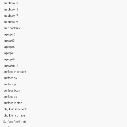
macbook i3
macbook i5
macbook i7
macbook m1
mac book m2
laptop cũ
laptop i3
laptop i5
laptop i7
laptop i9
laptop mini
surface microsoft
surface cũ
surface pro
surface book
surface go
surface laptop
phụ kiện macbook
phụ kiện surface
Surface Pro 9 mới