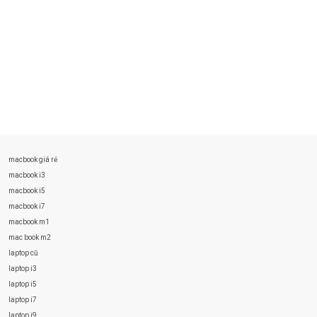
macbook giá rẻ
macbook i3
macbook i5
macbook i7
macbook m1
mac book m2
laptop cũ
laptop i3
laptop i5
laptop i7
laptop i9