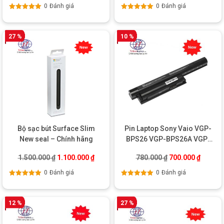
0
Đánh giá
0
Đánh giá
Được xếp
Được xếp
hạng
5.00
5
hạng
5.00
5
sao
sao
27 %
10 %
Bộ sạc bút Surface Slim
Pin Laptop Sony Vaio VGP-
New seal – Chính hãng
BPS26 VGP-BPS26A VGP-
BPL26 – OEM
Giá gốc là: 1.500.000 ₫.
Giá hiện tại là: 1.100.000 ₫.
Giá gốc là: 780.0
Giá hiện
1.500.000
₫
1.100.000
₫
780.000
₫
700.000
₫
0
Đánh giá
0
Đánh giá
Được xếp
Được xếp
hạng
5.00
5
hạng
5.00
5
sao
sao
12 %
27 %