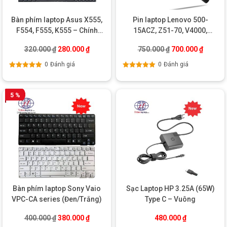
Bàn phím laptop Asus X555,
Pin laptop Lenovo 500-
F554, F555, K555 – Chính
15ACZ, Z51-70, V4000,
hãng
L14L4E01, L14S4A01,
Giá gốc là: 320.000 ₫.
Giá hiện tại là: 280.000 ₫.
Giá gốc là: 750.0
Giá hiện
320.000
₫
280.000
₫
750.000
₫
700.000
₫
L14L4A01
0
Đánh giá
0
Đánh giá
Được xếp
Được xếp
hạng
5.00
5
hạng
5.00
5
sao
sao
5 %
Bàn phím laptop Sony Vaio
Sạc Laptop HP 3.25A (65W)
VPC-CA series (Đen/Trắng)
Type C – Vuông
Giá gốc là: 400.000 ₫.
Giá hiện tại là: 380.000 ₫.
400.000
₫
380.000
₫
480.000
₫