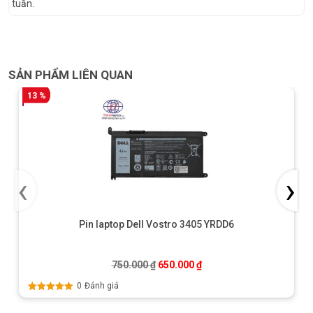
tuần.
SẢN PHẨM LIÊN QUAN
13 %
‹
›
Pin laptop Dell Vostro 3405 YRDD6
Giá gốc là: 750.000 ₫.
Giá hiện tại là: 650.000 ₫
750.000
₫
650.000
₫
0
Đánh giá
Được xếp
hạng
5.00
5