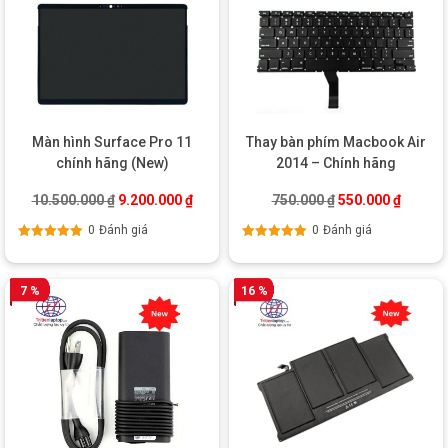
Màn hình Surface Pro 11
Thay bàn phím Macbook Air
chính hãng (New)
2014 – Chính hãng
Giá gốc là: 10.500.000 ₫.
Giá hiện tại là: 9.200.000 ₫.
Giá gốc là: 750.0
Giá hiện
10.500.000
₫
9.200.000
₫
750.000
₫
550.000
₫
0
Đánh giá
0
Đánh giá
Được xếp
Được xếp
hạng
5.00
5
hạng
5.00
5
sao
sao
7 %
16 %