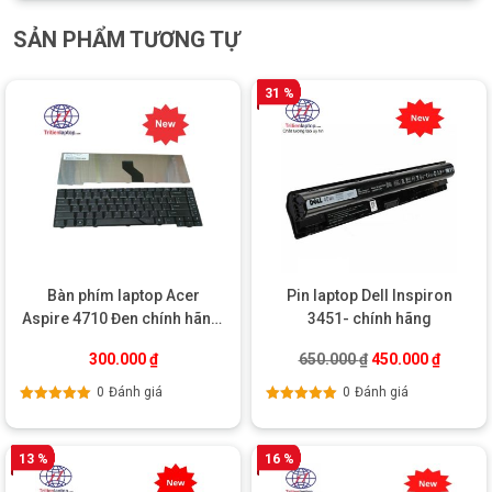
SẢN PHẨM TƯƠNG TỰ
31 %
Bàn phím laptop Acer
Pin laptop Dell Inspiron
Aspire 4710 Đen chính hãng,
3451- chính hãng
giá tốt
Giá gốc là: 650.0
Giá hiện
300.000
₫
650.000
₫
450.000
₫
0
Đánh giá
0
Đánh giá
Được xếp
Được xếp
hạng
5.00
5
hạng
5.00
5
sao
sao
13 %
16 %