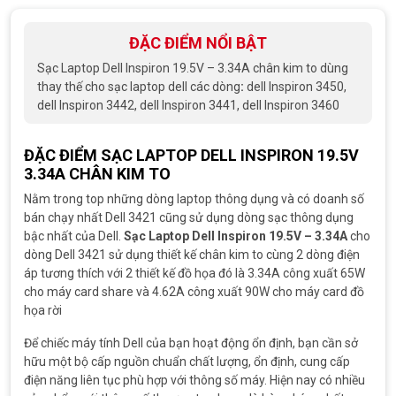
sao
ĐẶC ĐIỂM NỔI BẬT
Sạc Laptop Dell Inspiron 19.5V – 3.34A chân kim to dùng
thay thế cho sạc laptop dell các dòng
:
dell Inspiron 3450,
dell Inspiron 3442, dell Inspiron 3441, dell Inspiron 3460
ĐẶC ĐIỂM SẠC LAPTOP DELL INSPIRON 19.5V
3.34A CHÂN KIM TO
Nằm trong top những dòng laptop thông dụng và có doanh số
bán chạy nhất Dell 3421 cũng sử dụng dòng sạc thông dụng
bậc nhất của Dell.
Sạc Laptop Dell Inspiron 19.5V – 3.34A
cho
dòng Dell 3421 sử dụng thiết kế chân kim to cùng 2 dòng điện
áp tương thích với 2 thiết kế đồ họa đó là 3.34A công xuất 65W
cho máy card share và 4.62A công xuất 90W cho máy card đồ
họa rời
Để chiếc máy tính Dell của bạn hoạt động ổn định, bạn cần sở
hữu một bộ cấp nguồn chuẩn chất lượng, ổn định, cung cấp
điện năng liên tục phù hợp với thông số máy. Hiện nay có nhiều