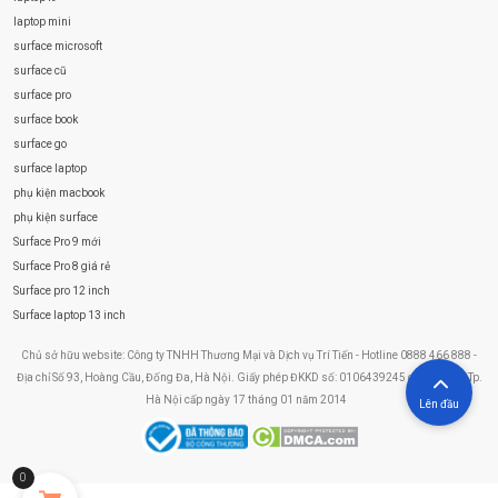
laptop mini
surface microsoft
surface cũ
surface pro
surface book
surface go
surface laptop
phụ kiện macbook
phụ kiện surface
Surface Pro 9 mới
Surface Pro 8 giá rẻ
Surface pro 12 inch
Surface laptop 13 inch
Chủ sở hữu website: Công ty TNHH Thương Mại và Dịch vụ Trí Tiến - Hotline 0888 466 888 -
Địa chỉ Số 93, Hoàng Cầu, Đống Đa, Hà Nội. Giấy phép ĐKKD số: 0106439245 do Sở KHĐT Tp.
Hà Nội cấp ngày 17 tháng 01 năm 2014
Lên đầu
0