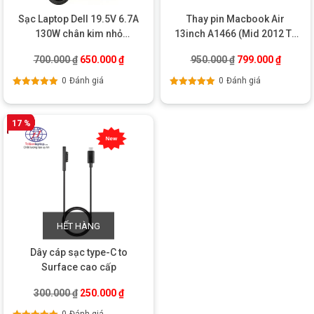
Sạc Laptop Dell 19.5V 6.7A
Thay pin Macbook Air
130W chân kim nhỏ
13inch A1466 (Mid 2012 To
(4.5*3.0) – Oval
2017) – Chính hãng
Giá gốc là: 700.000 ₫.
Giá hiện tại là: 650.000 ₫.
Giá gốc là: 950.0
Giá hiện
700.000
₫
650.000
₫
950.000
₫
799.000
₫
0
Đánh giá
0
Đánh giá
Được xếp
Được xếp
hạng
5.00
5
hạng
5.00
5
sao
sao
17 %
HẾT HÀNG
Dây cáp sạc type-C to
Surface cao cấp
Giá gốc là: 300.000 ₫.
Giá hiện tại là: 250.000 ₫.
300.000
₫
250.000
₫
0
Đánh giá