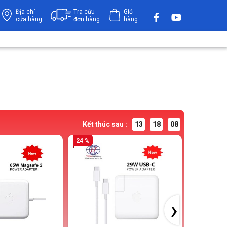
Địa chỉ
Tra cứu
Giỏ
cửa hàng
đơn hàng
hàng
Kết thúc sau :
13
18
07
24 %
24 %
›