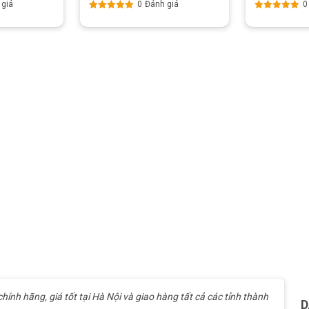
 giá
0
Đánh giá
0
Được xếp
Được xếp
hạng
5.00
5
hạng
5.00
5
sao
sao
ính hãng, giá tốt tại Hà Nội và giao hàng tất cả các tỉnh thành
D