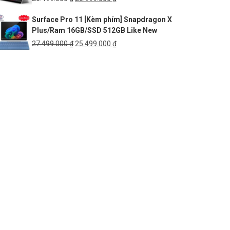
gốc
hiện
Surface Pro 11 [Kèm phím] Snapdragon X
là:
tại
Plus/Ram 16GB/SSD 512GB Like New
26.499.000 ₫.
là:
25.999.000 ₫.
Giá
Giá
27.499.000
₫
25.499.000
₫
gốc
hiện
là:
tại
27.499.000 ₫.
là:
25.499.000 ₫.