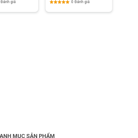
Đánh giá
0
Đánh giá
Được xếp
hạng
5.00
5
sao
ANH MỤC SẢN PHẨM