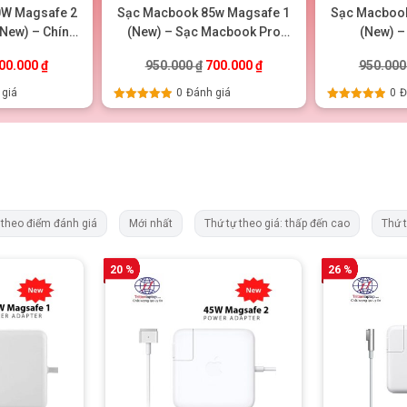
0W Magsafe 2
Sạc Macbook 85w Magsafe 1
Sạc Macbook
New) – Chính
(New) – Sạc Macbook Pro
(New) –
g
15inch chính hãng
iá gốc là: 950.000 ₫.
Giá hiện tại là: 700.000 ₫.
Giá gốc là: 950.000 ₫.
Giá hiện tại là: 700.000 ₫
00.000
₫
950.000
₫
700.000
₫
950.00
 giá
0
Đánh giá
0
Đ
Được xếp
Được xếp
hạng
5.00
5
hạng
5.00
5
sao
sao
 theo điểm đánh giá
Mới nhất
Thứ tự theo giá: thấp đến cao
Thứ 
20 %
26 %