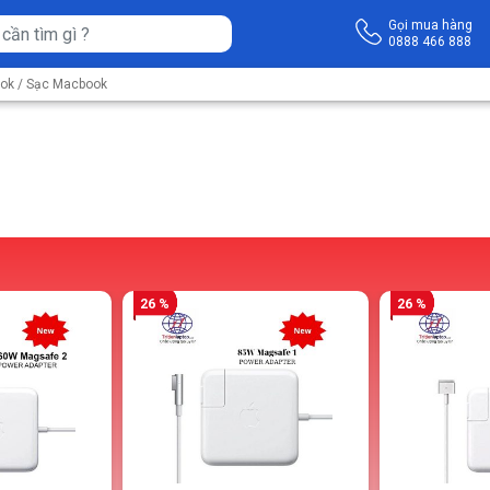
Gọi mua hàng
0888 466 888
ook
/ Sạc Macbook
26 %
26 %