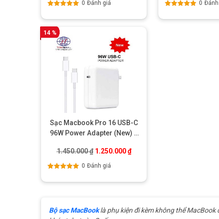
0
Đánh giá
0
Đánh
Được xếp
Được xếp
hạng
5.00
5
hạng
5.00
5
sao
sao
14 %
Sạc Macbook Pro 16 USB-C
96W Power Adapter (New) –
Chính hãng
Giá gốc là: 1.450.000 ₫.
Giá hiện tại là: 1.250.000 ₫.
1.450.000
₫
1.250.000
₫
0
Đánh giá
Được xếp
hạng
5.00
5
sao
Bộ sạc MacBook
là phụ kiện đi kèm không thể MacBook ch