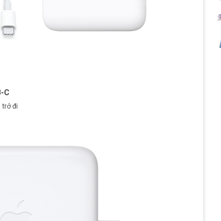
B-C
trở đi