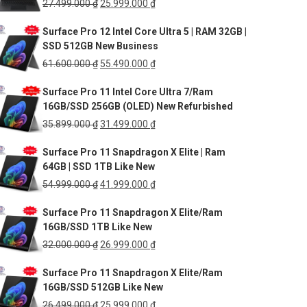
Giá
Giá
27.499.000
₫
25.999.000
₫
gốc
hiện
Surface Pro 12 Intel Core Ultra 5 | RAM 32GB |
là:
tại
SSD 512GB New Business
27.499.000 ₫.
là:
25.999.000 ₫.
Giá
Giá
61.600.000
₫
55.490.000
₫
gốc
hiện
Surface Pro 11 Intel Core Ultra 7/Ram
là:
tại
16GB/SSD 256GB (OLED) New Refurbished
61.600.000 ₫.
là:
55.490.000 ₫.
Giá
Giá
35.899.000
₫
31.499.000
₫
gốc
hiện
Surface Pro 11 Snapdragon X Elite | Ram
là:
tại
64GB | SSD 1TB Like New
35.899.000 ₫.
là:
31.499.000 ₫.
Giá
Giá
54.999.000
₫
41.999.000
₫
gốc
hiện
Surface Pro 11 Snapdragon X Elite/Ram
là:
tại
16GB/SSD 1TB Like New
54.999.000 ₫.
là:
41.999.000 ₫.
Giá
Giá
32.000.000
₫
26.999.000
₫
gốc
hiện
Surface Pro 11 Snapdragon X Elite/Ram
là:
tại
16GB/SSD 512GB Like New
32.000.000 ₫.
là:
26.999.000 ₫.
Giá
Giá
26.499.000
₫
25.999.000
₫