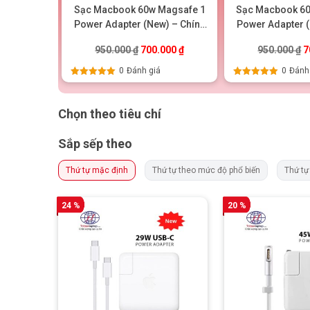
16 USB-C
Sạc Macbook 60w Magsafe 1
Sạc Macbook 6
 (New) –
Power Adapter (New) – Chính
Power Adapter (
g
hãng
hãn
ốc là: 1.450.000 ₫.
Giá hiện tại là: 1.250.000 ₫.
Giá gốc là: 950.000 ₫.
Giá hiện tại là: 700.000 ₫.
G
0.000
₫
950.000
₫
700.000
₫
950.000
₫
7
0
Đánh giá
0
Đánh
Được xếp
Được xếp
hạng
5.00
5
hạng
5.00
5
sao
sao
Chọn theo tiêu chí
Sắp sếp theo
Thứ tự mặc định
Thứ tự theo mức độ phổ biến
Thứ tự
24 %
20 %