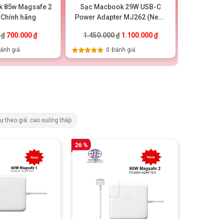
 85w Magsafe 2
Sạc Macbook 29W USB-C
Sạc Ma
 Chính hãng
Power Adapter MJ262 (New)
Power A
– Chính hãng
Macboo
.
Giá gốc là: 950.000 ₫.
Giá hiện tại là: 700.000 ₫.
Giá gốc là: 1.450.000 ₫.
Giá hiện tại là: 1.10
0
₫
700.000
₫
1.450.000
₫
1.100.000
₫
1.25
201
ánh giá
0
Đánh giá
Được xếp
Được xếp
hạng
5.00
5
hạng
5.00
5
sao
sao
tự theo giá: cao xuống thấp
26 %