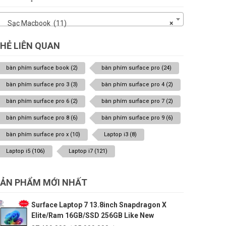
Sạc Macbook (11)
×
HẺ LIÊN QUAN
bàn phím surface book
(2)
bàn phím surface pro
(24)
bàn phím surface pro 3
(3)
bàn phím surface pro 4
(2)
bàn phím surface pro 6
(2)
bàn phím surface pro 7
(2)
bàn phím surface pro 8
(6)
bàn phím surface pro 9
(6)
bàn phím surface pro x
(10)
Laptop i3
(8)
Laptop i5
(106)
Laptop i7
(121)
ẢN PHẨM MỚI NHẤT
Surface Laptop 7 13.8inch Snapdragon X
Elite/Ram 16GB/SSD 256GB Like New