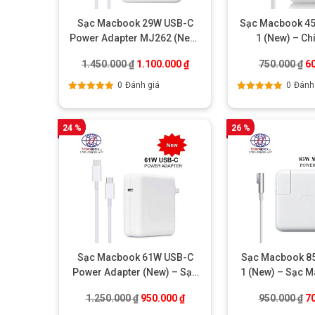
Sạc Macbook 29W USB-C
Sạc Macbook 4
Power Adapter MJ262 (New)
1 (New) – Ch
– Chính hãng
Giá gốc là: 1.450.000 ₫.
Giá hiện tại là: 1.100.000 ₫.
Gi
1.450.000
₫
1.100.000
₫
750.000
₫
6
0
Đánh giá
0
Đánh
Được xếp
Được xếp
hạng
5.00
5
hạng
5.00
5
sao
sao
24 %
26 %
Sạc Macbook 61W USB-C
Sạc Macbook 8
Power Adapter (New) – Sạc
1 (New) – Sạc 
Macbook Pro 2016, 2017,
15inch chí
Giá gốc là: 1.250.000 ₫.
Giá hiện tại là: 950.000 ₫.
Gi
1.250.000
₫
950.000
₫
950.000
₫
7
2018, 2019, 2020