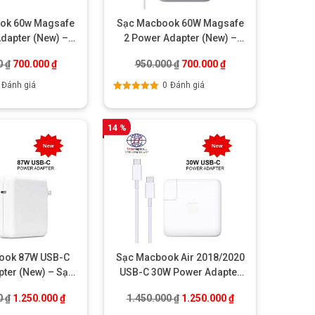
ok 60w Magsafe
Sạc Macbook 60W Magsafe
dapter (New) –
2 Power Adapter (New) –
ính hãng
Chính hãng
.
Giá gốc là: 950.000 ₫.
Giá hiện tại là: 700.000 ₫.
Giá gốc là: 950.000 ₫.
Giá hiện tại là: 700.
0
₫
700.000
₫
950.000
₫
700.000
₫
Đánh giá
0
Đánh giá
Được xếp
hạng
5.00
5
sao
14 %
ook 87W USB-C
Sạc Macbook Air 2018/2020
ter (New) – Sạc
USB-C 30W Power Adapter
Pro 15ich 2016
(New) – Chính hãng
.
Giá gốc là: 1.450.000 ₫.
Giá hiện tại là: 1.250.000 ₫.
Giá gốc là: 1.450.000 ₫.
Giá hiện tại là: 1.
0
₫
1.250.000
₫
1.450.000
₫
1.250.000
₫