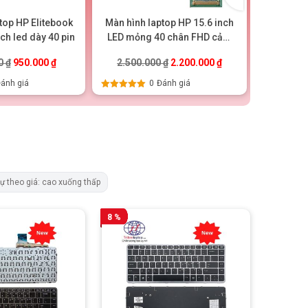
top HP Elitebook
Màn hình laptop HP 15.6 inch
Màn hình
ch led dày 40 pin
LED mỏng 40 chân FHD cảm
Led m
ứng (1920X1080)
.
Giá gốc là: 1.100.000 ₫.
Giá hiện tại là: 950.000 ₫.
Giá gốc là: 2.500.000 ₫.
Giá hiện tại là: 2.2
00
₫
950.000
₫
2.500.000
₫
2.200.000
₫
2.300
ánh giá
0
Đánh giá
Được xếp
Được xếp
hạng
5.00
5
hạng
5.00
5
sao
sao
tự theo giá: cao xuống thấp
8 %