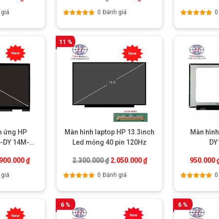
 giá
0
Đánh giá
0
Được xếp
Được xếp
hạng
5.00
5
hạng
5.00
5
sao
sao
11 %
m ứng HP
Màn hình laptop HP 13.3inch
Màn hình
4-DY 14M-DY
Led mỏng 40 pin 120Hz
DY
BY
á gốc là: 3.100.000 ₫.
Giá hiện tại là: 2.900.000 ₫.
Giá gốc là: 2.300.000 ₫.
Giá hiện tại là: 2.050.0
.900.000
₫
2.300.000
₫
2.050.000
₫
950.000
 giá
0
Đánh giá
0
Được xếp
Được xếp
hạng
5.00
5
hạng
5.00
5
sao
sao
6 %
6 %