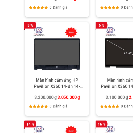
0
Đánh giá
0
Đánh
Được xếp
Được xếp
hạng
5.00
5
hạng
5.00
5
sao
sao
5 %
6 %
Màn hình cảm ứng HP
Màn hình cả
Pavilion X360 14-dh 14-
Pavilion X360 1
dh0103tu 14-dh0104tu
14M-
Giá gốc là: 3.200.000 ₫.
Giá hiện tại là: 3.050.000 ₫.
Gi
3.200.000
₫
3.050.000
₫
3.100.000
₫
2
0
Đánh giá
0
Đánh
Được xếp
Được xếp
hạng
5.00
5
hạng
5.00
5
sao
sao
14 %
16 %