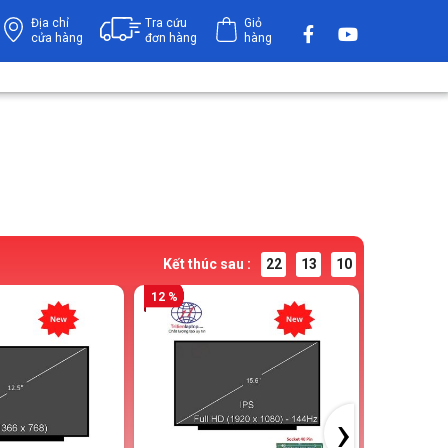
Địa chỉ
Tra cứu
Giỏ
cửa hàng
đơn hàng
hàng
Kết thúc sau :
22
13
09
12 %
11 %
›