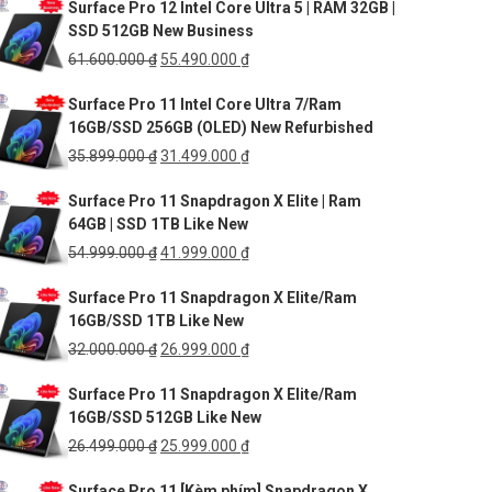
Surface Pro 12 Intel Core Ultra 5 | RAM 32GB |
là:
tại
SSD 512GB New Business
27.499.000 ₫.
là:
25.999.000 ₫.
Giá
Giá
61.600.000
₫
55.490.000
₫
gốc
hiện
Surface Pro 11 Intel Core Ultra 7/Ram
là:
tại
16GB/SSD 256GB (OLED) New Refurbished
61.600.000 ₫.
là:
55.490.000 ₫.
Giá
Giá
35.899.000
₫
31.499.000
₫
gốc
hiện
Surface Pro 11 Snapdragon X Elite | Ram
là:
tại
64GB | SSD 1TB Like New
35.899.000 ₫.
là:
31.499.000 ₫.
Giá
Giá
54.999.000
₫
41.999.000
₫
gốc
hiện
Surface Pro 11 Snapdragon X Elite/Ram
là:
tại
16GB/SSD 1TB Like New
54.999.000 ₫.
là:
41.999.000 ₫.
Giá
Giá
32.000.000
₫
26.999.000
₫
gốc
hiện
Surface Pro 11 Snapdragon X Elite/Ram
là:
tại
16GB/SSD 512GB Like New
32.000.000 ₫.
là:
26.999.000 ₫.
Giá
Giá
26.499.000
₫
25.999.000
₫
gốc
hiện
Surface Pro 11 [Kèm phím] Snapdragon X
là:
tại