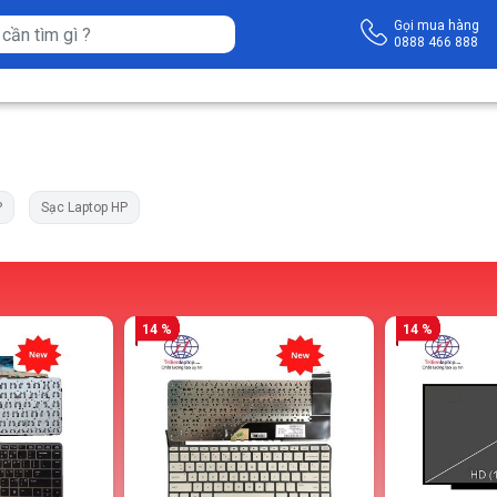
Gọi mua hàng
0888 466 888
P
Sạc Laptop HP
14 %
14 %