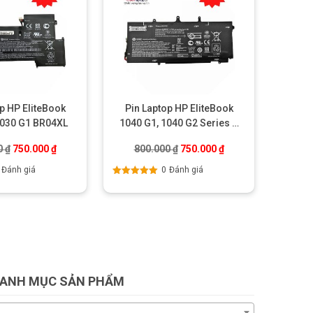
p HP EliteBook
Pin Laptop HP EliteBook
1030 G1 BR04XL
1040 G1, 1040 G2 Series –
BL06XL
.
Giá gốc là: 800.000 ₫.
Giá hiện tại là: 750.000 ₫.
Giá gốc là: 800.000 ₫.
Giá hiện tại là: 750.
0
₫
750.000
₫
800.000
₫
750.000
₫
Đánh giá
0
Đánh giá
Được xếp
hạng
5.00
5
sao
ANH MỤC SẢN PHẨM