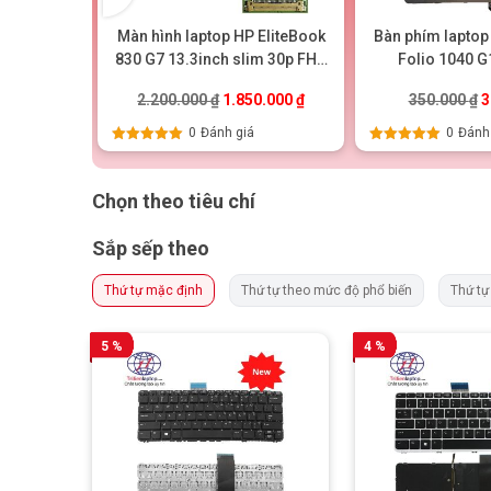
ook Folio
Màn hình laptop HP EliteBook
Bàn phím laptop
2 led
830 G7 13.3inch slim 30p FHD
Folio 1040 G
(N133HCA-E5A)
ốc là: 500.000 ₫.
Giá hiện tại là: 480.000 ₫.
Giá gốc là: 2.200.000 ₫.
Giá hiện tại là: 1.850.000 ₫
G
000
₫
2.200.000
₫
1.850.000
₫
350.000
₫
3
0
Đánh giá
0
Đánh
Được xếp
Được xếp
hạng
5.00
5
hạng
5.00
5
sao
sao
Chọn theo tiêu chí
Sắp sếp theo
Thứ tự mặc định
Thứ tự theo mức độ phổ biến
Thứ tự
5 %
4 %