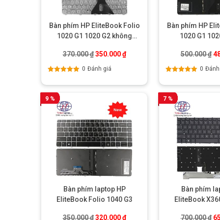
Bàn phím HP EliteBook Folio
Bàn phím HP Eli
1020 G1 1020 G2 không
1020 G1 102
khung
Giá gốc là: 370.000 ₫.
Giá hiện tại là: 350.000 ₫.
Gi
370.000
₫
350.000
₫
500.000
₫
4
0
Đánh giá
0
Đánh
Được xếp
Được xếp
hạng
5.00
5
hạng
5.00
5
sao
sao
9 %
7 %
Bàn phím laptop HP
Bàn phím la
EliteBook Folio 1040 G3
EliteBook X36
1030 G7 c
Giá gốc là: 350.000 ₫.
Giá hiện tại là: 320.000 ₫.
Gi
350.000
₫
320.000
₫
700.000
₫
6