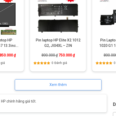
ptop HP
Pin laptop HP Elite X2 1012
Pin Lapto
G7 13.3inch
G2, JI04XL – ZIN
1020 G1 
(N133HCA-
á gốc là: 2.200.000 ₫.
Giá hiện tại là: 1.850.000 ₫.
Giá gốc là: 800.000 ₫.
Giá hiện tại là: 750.000 ₫
.850.000
₫
800.000
₫
750.000
₫
800.00
 giá
0
Đánh giá
0
Được xếp
Được xếp
hạng
5.00
5
hạng
5.00
5
sao
sao
Xem thêm
 HP chính hãng giá tốt.
D