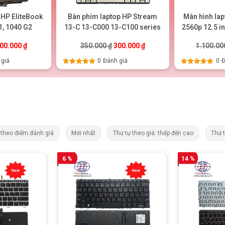
 HP EliteBook
Bàn phím laptop HP Stream
Màn hình lap
1, 1040 G2
13-C 13-C000 13-C100 series
2560p 12.5 in
.
iá gốc là: 350.000 ₫.
Giá hiện tại là: 300.000 ₫.
Giá gốc là: 350.000 ₫.
Giá hiện tại là: 300.000 ₫
00.000
₫
350.000
₫
300.000
₫
1.100.0
 giá
0
Đánh giá
0
Đ
Được xếp
Được xếp
hạng
5.00
5
hạng
5.00
5
sao
sao
 theo điểm đánh giá
Mới nhất
Thứ tự theo giá: thấp đến cao
Thứ 
6 %
14 %