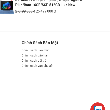
Plus/Ram 16GB/SSD 512GB Like New
26.499.000 ₫.
là:
25.999.000 ₫.
Giá
Giá
27.499.000
₫
25.499.000
₫
gốc
hiện
là:
tại
27.499.000 ₫.
là:
25.499.000 ₫.
Chính Sách Bảo Mật
Chính sách bảo mật
Chính sách bảo hành
Chính sách đổi trả
Chính sách vận chuyển