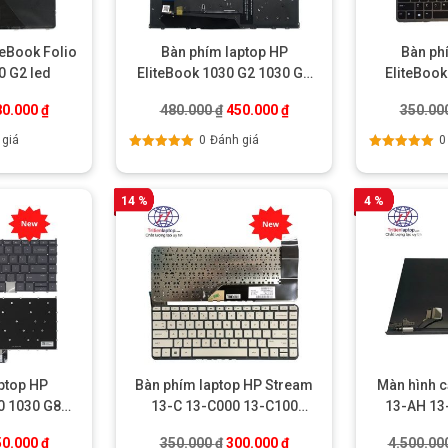
teBook Folio
Bàn phím laptop HP
Bàn ph
0 G2 led
EliteBook 1030 G2 1030 G3
EliteBook
có đèn led
1
á gốc là: 500.000 ₫.
Giá hiện tại là: 480.000 ₫.
Giá gốc là: 480.000 ₫.
Giá hiện tại là: 450.000 ₫
80.000
₫
480.000
₫
450.000
₫
350.00
 giá
0
Đánh giá
0
Được xếp
Được xếp
hạng
5.00
5
hạng
5.00
5
sao
sao
14 %
4 %
ptop HP
Bàn phím laptop HP Stream
Màn hình 
0 1030 G8
13-C 13-C000 13-C100
13-AH 13
ó đèn
series
AH
á gốc là: 700.000 ₫.
Giá hiện tại là: 650.000 ₫.
Giá gốc là: 350.000 ₫.
Giá hiện tại là: 300.000 ₫
50.000
₫
350.000
₫
300.000
₫
4.500.00