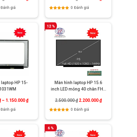
Đánh giá
0
Đánh giá
Được xếp
hạng
5.00
5
sao
12 %
 laptop HP 15-
Màn hình laptop HP 15.6
1031WM
inch LED mỏng 40 chân FHD
cảm ứng (1920X1080)
00 ₫.
Giá gốc là: 2.500.000 ₫.
Giá hiện tại là: 2.
₫
–
1.150.000
₫
2.500.000
₫
2.200.000
₫
Đánh giá
0
Đánh giá
Được xếp
hạng
5.00
5
sao
6 %