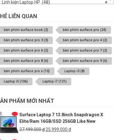
Linh kiện Laptop HP (48)
×
HẺ LIÊN QUAN
bàn phím surface book
(2)
bàn phím surface pro
(24)
bàn phím surface pro 3
(3)
bàn phím surface pro 4
(2)
bàn phím surface pro 6
(2)
bàn phím surface pro 7
(2)
bàn phím surface pro 8
(6)
bàn phím surface pro 9
(6)
bàn phím surface pro x
(10)
Laptop i3
(8)
Laptop i5
(106)
Laptop i7
(121)
ẢN PHẨM MỚI NHẤT
Surface Laptop 7 13.8inch Snapdragon X
Elite/Ram 16GB/SSD 256GB Like New
Giá
Giá
27.499.000
₫
25.999.000
₫
gốc
hiện