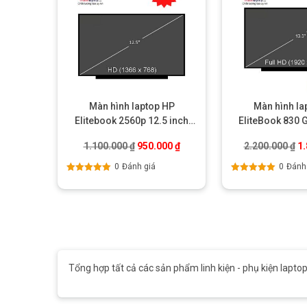
Màn hình laptop HP
Màn hình la
Elitebook 2560p 12.5 inch
EliteBook 830 
led dày 40 pin
slim 30p FHD 
Giá gốc là: 1.100.000 ₫.
Giá hiện tại là: 950.000 ₫.
Gi
1.100.000
₫
950.000
₫
2.200.000
₫
1
E5A)
0
Đánh giá
0
Đánh
Được xếp
Được xếp
hạng
5.00
5
hạng
5.00
5
sao
sao
Tổng hợp tất cả các sản phẩm linh kiện - phụ kiện laptop