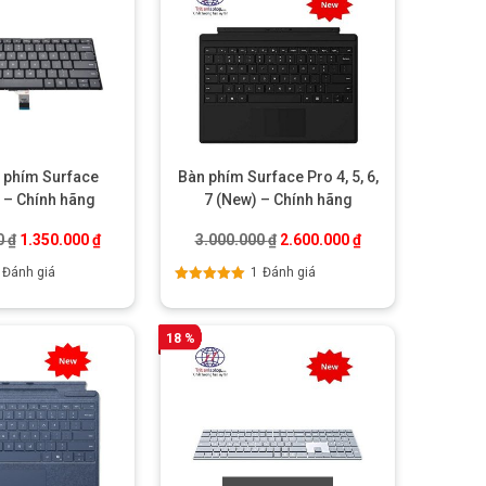
 phím Surface
Bàn phím Surface Pro 4, 5, 6,
 – Chính hãng
7 (New) – Chính hãng
00 ₫.
Giá gốc là: 2.150.000 ₫.
Giá hiện tại là: 1.350.000 ₫.
Giá gốc là: 3.000.000 ₫.
Giá hiện tại là: 2.
0
₫
1.350.000
₫
3.000.000
₫
2.600.000
₫
Đánh giá
1
Đánh giá
Được xếp
hạng
5.00
5
sao
18 %