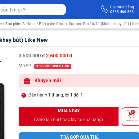
Gọi mua hàng
0888 466 888
ce
/
Bàn phím Surface
/ Bàn phím Copilot Surface Pro 10/11 (không khay bút) Like
khay bút) Like New
Giá gốc là: 3.500.000 ₫.
Giá hiện tại là: 2.600.000 ₫.
3.500.000
₫
2.600.000
₫
Mã SP :
KSFPROCOPILOT-CU
Khuyến mãi
Bảo hành 1 tháng, lỗi 1 đổi 1
1
MUA NGAY
(Giao tận nơi hoặc lấy tại cửa hàng)
Thêm vào giỏ
TRẢ GÓP QUA THẺ