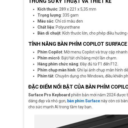
THÔNG SỐ KỸ THUẬT VÀ THIẾT KẾ
Kích thước
: 289 x 221 x 5,35 mm
Trọng lượng
: 335 gam
Màu sắc
: Chỉ có màu đen
Chất liệu
: Polyurethane
Bàn di chuột
: Kích thước lớn, cho phép điều hướng
TÍNH NĂNG
BÀN PHÍM COPILOT SURFACE
Phím Copilot
: Mở menu Copilot và truy cập nhanh 
Phím micrô
: Bật/tắt chỉ bằng một lần chạm.
Hàng phím chức năng
: Đầy đủ từ F1 đến F12.
Phím chụp màn hình
: Ghi lại ảnh chụp màn hình d
Phím tắt
: Chuyên dụng cho Windows, điều khiển p
ĐẶC ĐIỂM NỔI BẬT CỦA BÀN PHÍM COPIL
Surface Pro Keyboard
phiên bản mới năm 2024 được tra
dáng đẹp và nhỏ gọn,
bàn phím Surface
này còn có bàn 
cho sức mạnh AI trong tầm tay bạn.