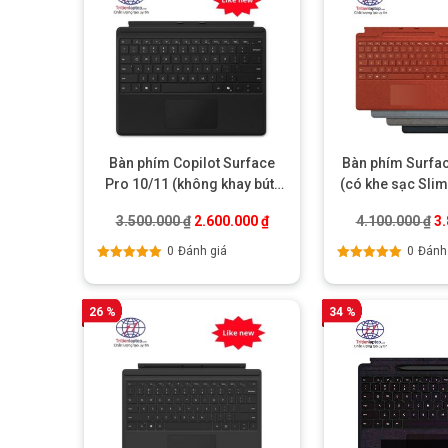
Bàn phím Copilot Surface
Bàn phím Surfac
Pro 10/11 (không khay bút)
(có khe sạc Sli
Like New
Chính h
Giá gốc là: 3.500.000 ₫.
Giá hiện tại là: 2.600.000 ₫.
Gi
3.500.000
₫
2.600.000
₫
4.100.000
₫
3
0
Đánh giá
0
Đánh
Được xếp
Được xếp
hạng
5.00
5
hạng
5.00
5
sao
sao
26 %
34 %