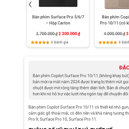
‹
Bàn phím Surface Pro 5/6/7
Bàn phím Copi
– Hộp Carton
Pro 10/11 (có k
Ne
Giá gốc là: 2.700.000 ₫.
Giá hiện tại là: 2.300.000 ₫
G
2.700.000
₫
2.300.000
₫
4.000.000
₫
3
0
Đánh giá
0
Đánh
Được xếp
Được xếp
hạng
5.00
5
hạng
5.00
5
sao
sao
ĐẶC
Bàn phím Copilot Surface Pro 10/11 (không khay bút) 
bản mới ra mắt năm 2024 được trang bị thêm nút gọi tr
chuột được mở rộng tăng thêm diện tích. Bàn di chuột
hơn khi nó hỗ trợ việc lướt nhẹ ngón tay để chuyển đ
Bàn phím Copilot Surface Pro 10/11 có thiết kế nhỏ gọn, 
cảm giác gõ thoải mái, có đèn nền và khả năng tương thíc
Pro 9, Surface Pro 10, Surface Pro 11.