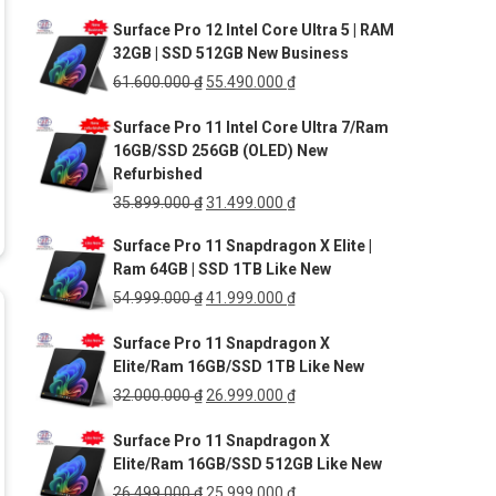
gốc
hiện
Surface Pro 12 Intel Core Ultra 5 | RAM
là:
tại
32GB | SSD 512GB New Business
27.499.000 ₫.
là:
25.999.000 ₫.
Giá
Giá
61.600.000
₫
55.490.000
₫
gốc
hiện
Surface Pro 11 Intel Core Ultra 7/Ram
là:
tại
16GB/SSD 256GB (OLED) New
61.600.000 ₫.
là:
Refurbished
55.490.000 ₫.
Giá
Giá
35.899.000
₫
31.499.000
₫
gốc
hiện
Surface Pro 11 Snapdragon X Elite |
là:
tại
Ram 64GB | SSD 1TB Like New
35.899.000 ₫.
là:
31.499.000 ₫.
Giá
Giá
54.999.000
₫
41.999.000
₫
gốc
hiện
Surface Pro 11 Snapdragon X
là:
tại
Elite/Ram 16GB/SSD 1TB Like New
54.999.000 ₫.
là:
41.999.000 ₫.
Giá
Giá
32.000.000
₫
26.999.000
₫
gốc
hiện
Surface Pro 11 Snapdragon X
là:
tại
Elite/Ram 16GB/SSD 512GB Like New
32.000.000 ₫.
là:
26.999.000 ₫.
Giá
Giá
26.499.000
₫
25.999.000
₫