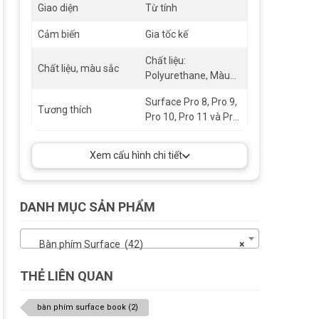
Giao diện
Từ tính
hàng phím chức
năng đầy đủ (F1 -
Cảm biến
Gia tốc kế
F12), Chìa khóa
chuyên dụng cho
Chất liệu:
Chất liệu, màu sắc
Copilot, tắt tiếng
Polyurethane, Màu
micrô, cắt, phím tắt
sắc: Đen
Windows, điều khiển
Surface Pro 8, Pro 9,
Tương thích
phương tiện, độ sáng
Pro 10, Pro 11 và Pro
màn hình, Nút nhấp
X
chuột phải
Xem cấu hình chi tiết
DANH MỤC SẢN PHẨM
Bàn phím Surface (42)
×
THẺ LIÊN QUAN
bàn phím surface book
(2)