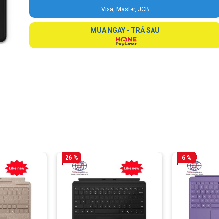
Visa, Master, JCB
MUA NGAY - TRẢ SAU
26 %
6 %