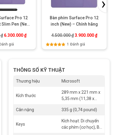
›
Surface Pro 12
Bàn phím Surface Pro 12
Bàn phí
t Slim Pen (New)
inch (New) – Chính hãng
Keyboar
ính hãng
Black 
00 ₫.
Giá gốc là: 6.700.000 ₫.
Giá hiện tại là: 6.300.000 ₫.
Giá gốc là: 4.500.000 ₫.
Giá hiện tại là: 3.90
0
₫
6.300.000
₫
4.500.000
₫
3.900.000
₫
12.900
Đánh giá
1
Đánh giá
Được xếp
Được xếp
hạng
5.00
5
hạng
5.00
sao
sao
THÔNG SỐ KỸ THUẬT
Thương hiệu
Microsoft
289 mm x 221 mm x
Kích thước
5,35 mm (11,38 x
8,71 x 0,21 inch)
Cân nặng
335 g (0,74 pound)
Kích hoạt: Di chuyển
Keys
các phím (cơ học), Bố
cục: QWERTY (Anh),