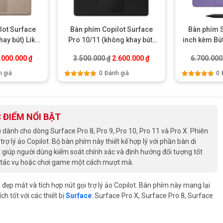
lot Surface
Bàn phím Copilot Surface
Bàn phím 
hay bút) Like
Pro 10/11 (không khay bút)
inch kèm Bú
w
Like New
– Ch
.
iá gốc là: 4.000.000 ₫.
Giá hiện tại là: 3.000.000 ₫.
Giá gốc là: 3.500.000 ₫.
Giá hiện tại là: 2.600.0
.000.000
₫
3.500.000
₫
2.600.000
₫
6.700.00
 giá
0
Đánh giá
0
Được xếp
Được xếp
hạng
5.00
5
hạng
5.00
5
sao
sao
 ĐIỂM NỔI BẬT
dành cho dòng Surface Pro 8, Pro 9, Pro 10, Pro 11 và Pro X. Phiên
ợ lý ảo Copilot. Bộ bàn phím này thiết kế hợp lý với phần bàn di
 giúp người dùng kiểm soát chính xác và định hướng đối tượng tốt
ổi tác vụ hoặc chơi game một cách mượt mà.
đẹp mắt và tích hợp nút gọi trợ lý ảo Copilot. Bàn phím này mang lại
h tốt với các thiết bị
Surface
: Surface Pro X, Surface Pro 8, Surface