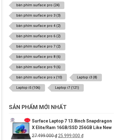
bàn phím surface pro
(24)
bàn phím surface pro 3
(3)
bàn phím surface pro 4
(2)
bàn phím surface pro 6
(2)
bàn phím surface pro 7
(2)
bàn phím surface pro 8
(6)
bàn phím surface pro 9
(6)
bàn phím surface pro x
(10)
Laptop i3
(8)
Laptop i5
(106)
Laptop i7
(121)
SẢN PHẨM MỚI NHẤT
Surface Laptop 7 13.8inch Snapdragon
X Elite/Ram 16GB/SSD 256GB Like New
Giá
Giá
27.499.000
₫
25.999.000
₫