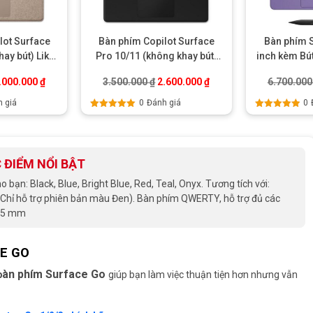
lot Surface
Bàn phím Copilot Surface
Bàn phím 
hay bút) Like
Pro 10/11 (không khay bút)
inch kèm Bú
w
Like New
– Ch
.
iá gốc là: 4.000.000 ₫.
Giá hiện tại là: 3.000.000 ₫.
Giá gốc là: 3.500.000 ₫.
Giá hiện tại là: 2.600.0
.000.000
₫
3.500.000
₫
2.600.000
₫
6.700.00
 giá
0
Đánh giá
0
Được xếp
Được xếp
hạng
5.00
5
hạng
5.00
5
sao
sao
 ĐIỂM NỔI BẬT
bạn: Black, Blue, Bright Blue, Red, Teal, Onyx. Tương tích với:
(Chỉ hỗ trợ phiên bản màu Đen). Bàn phím QWERTY, hỗ trợ đủ các
,65 mm
E GO
àn phím Surface Go
b
giúp bạn làm việc thuận tiện hơn nhưng vẫn