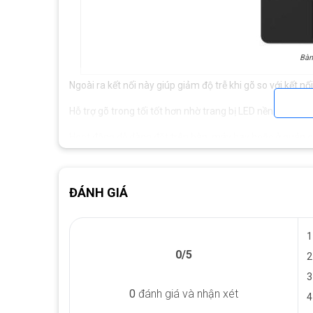
Bàn
Ngoài ra kết nối này giúp giảm độ trễ khi gõ so với kết nố
Hỗ trợ gõ trong tối tốt hơn nhờ trang bị LED nền trên bà
Hoạt động dễ dàng đặt trên bàn, máy bay hoặc ở quán c
Surface Go
Dễ dàng biến chiếc
tablet Surface
của bạn trở thành một
ĐÁNH GIÁ
1
0/5
2
3
0
đánh giá và nhận xét
4