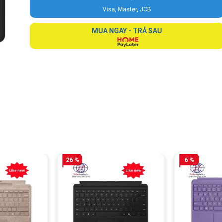
Visa, Master, JCB
MUA NGAY - TRẢ SAU
26 %
6 %