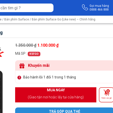
Gọi mua hàng
0888 466 888
ce
/
Bàn phím Surface
/ Bàn phím Surface Go (Like new) – Chính hãng
ng
Giá gốc là: 1.350.000 ₫.
Giá hiện tại là: 1.100.000 ₫.
1.350.000
₫
1.100.000
₫
Mã SP :
KSFGO
Khuyến mãi
Bảo hành lỗi 1 đổi 1 trong 1 tháng
1
MUA NGAY
(Giao tận nơi hoặc lấy tại cửa hàng)
Thêm vào giỏ
TRẢ GÓP QUA THẺ