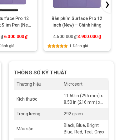
›
Surface Pro 12
Bàn phím Surface Pro 12
Bàn phí
t Slim Pen (New)
inch (New) – Chính hãng
Keyboar
ính hãng
Black 
00 ₫.
Giá gốc là: 6.700.000 ₫.
Giá hiện tại là: 6.300.000 ₫.
Giá gốc là: 4.500.000 ₫.
Giá hiện tại là: 3.90
0
₫
6.300.000
₫
4.500.000
₫
3.900.000
₫
12.900
Đánh giá
1
Đánh giá
Được xếp
Được xếp
hạng
5.00
5
hạng
5.00
sao
sao
THÔNG SỐ KỸ THUẬT
Thương hiệu
Microsort
11.60 in (295 mm) x
Kích thước
8.50 in (216 mm) x
0.19 in (4,65 mm)
Trọng lượng
292 gram
Black, Blue, Bright
Màu sắc
Blue, Red, Teal, Onyx