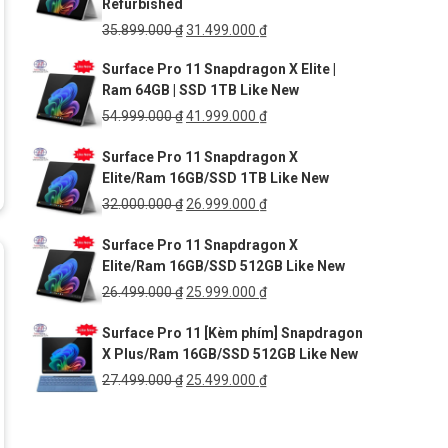
Refurbished
55.490.000 ₫.
Giá
Giá
35.899.000
₫
31.499.000
₫
gốc
hiện
Surface Pro 11 Snapdragon X Elite |
là:
tại
Ram 64GB | SSD 1TB Like New
35.899.000 ₫.
là:
31.499.000 ₫.
Giá
Giá
54.999.000
₫
41.999.000
₫
gốc
hiện
Surface Pro 11 Snapdragon X
là:
tại
Elite/Ram 16GB/SSD 1TB Like New
54.999.000 ₫.
là:
41.999.000 ₫.
Giá
Giá
32.000.000
₫
26.999.000
₫
gốc
hiện
Surface Pro 11 Snapdragon X
là:
tại
Elite/Ram 16GB/SSD 512GB Like New
32.000.000 ₫.
là:
26.999.000 ₫.
Giá
Giá
26.499.000
₫
25.999.000
₫
gốc
hiện
Surface Pro 11 [Kèm phím] Snapdragon
là:
tại
X Plus/Ram 16GB/SSD 512GB Like New
26.499.000 ₫.
là:
25.999.000 ₫.
Giá
Giá
27.499.000
₫
25.499.000
₫
gốc
hiện
là:
tại
27.499.000 ₫.
là: