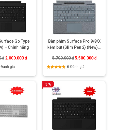
Surface Go Type
Bàn phím Surface Pro 9/8/X
w) – Chính hãng
kèm bút (Slim Pen 2) (New) –
Chính hãng
00 ₫.
Giá gốc là: 2.350.000 ₫.
Giá hiện tại là: 2.000.000 ₫.
Giá gốc là: 5.700.000 ₫.
Giá hiện tại là: 5.
0
₫
2.000.000
₫
5.700.000
₫
5.500.000
₫
Đánh giá
0
Đánh giá
Được xếp
hạng
5.00
5
sao
5 %