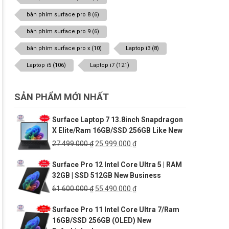
bàn phím surface pro 8
(6)
bàn phím surface pro 9
(6)
bàn phím surface pro x
(10)
Laptop i3
(8)
Laptop i5
(106)
Laptop i7
(121)
SẢN PHẨM MỚI NHẤT
Surface Laptop 7 13.8inch Snapdragon
X Elite/Ram 16GB/SSD 256GB Like New
Giá
Giá
27.499.000
₫
25.999.000
₫
gốc
hiện
Surface Pro 12 Intel Core Ultra 5 | RAM
là:
tại
32GB | SSD 512GB New Business
27.499.000 ₫.
là:
25.999.000 ₫.
Giá
Giá
61.600.000
₫
55.490.000
₫
gốc
hiện
Surface Pro 11 Intel Core Ultra 7/Ram
là:
tại
16GB/SSD 256GB (OLED) New
61.600.000 ₫.
là: