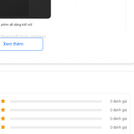
 phím dễ dàng kết nối
i bluetooth hoặc wireless.
Xem thêm
n phím.
afe kết hợp với kickstand đằng sau
Surface Go
, Surface Go 2,
 chiếc laptop xách tay đúng nghĩa.
0 đánh giá
0 đánh giá
0 đánh giá
0 đánh giá