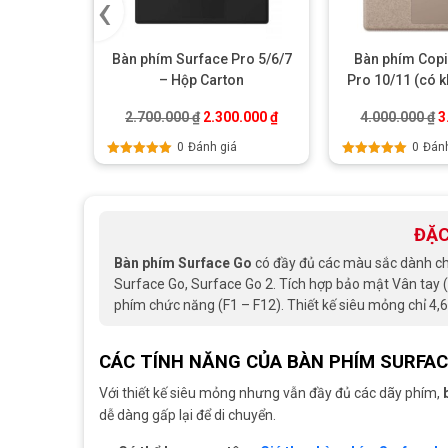
‹
Bàn phím Surface Pro 5/6/7
Bàn phím Copi
– Hộp Carton
Pro 10/11 (có k
Ne
Giá gốc là: 2.700.000 ₫.
Giá hiện tại là: 2.300.000 ₫
G
2.700.000
₫
2.300.000
₫
4.000.000
₫
3
0
Đánh giá
0
Đánh
Được xếp
Được xếp
hạng
5.00
5
hạng
5.00
5
sao
sao
ĐẶC
Bàn phím Surface Go
có đầy đủ các màu sắc dành cho 
Surface Go, Surface Go 2. Tích hợp bảo mật Vân tay 
phím chức năng (F1 – F12). Thiết kế siêu mỏng chỉ 4
CÁC TÍNH NĂNG CỦA BÀN PHÍM SURFAC
Với thiết kế siêu mỏng nhưng vẫn đầy đủ các dãy phím,
dễ dàng gấp lại để di chuyển.