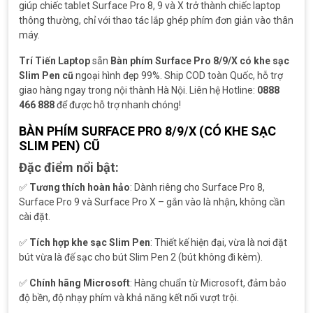
giúp chiếc tablet Surface Pro 8, 9 và X trở thành chiếc laptop
thông thường, chỉ với thao tác lắp ghép phím đơn giản vào thân
máy.
Trí Tiến Laptop
sẵn
Bàn phím Surface Pro 8/9/X có khe sạc
Slim Pen cũ
ngoại hình đẹp 99%. Ship COD toàn Quốc, hỗ trợ
giao hàng ngay trong nội thành Hà Nội. Liên hệ Hotline:
0888
466 888
để được hỗ trợ nhanh chóng!
BÀN PHÍM SURFACE PRO 8/9/X (CÓ KHE SẠC
SLIM PEN) CŨ
Đặc điểm nổi bật:
✅
Tương thích hoàn hảo
: Dành riêng cho Surface Pro 8,
Surface Pro 9 và Surface Pro X – gắn vào là nhận, không cần
cài đặt.
✅
Tích hợp khe sạc Slim Pen
: Thiết kế hiện đại, vừa là nơi đặt
bút vừa là đế sạc cho bút Slim Pen 2 (bút không đi kèm).
✅
Chính hãng Microsoft
: Hàng chuẩn từ Microsoft, đảm bảo
độ bền, độ nhạy phím và khả năng kết nối vượt trội.