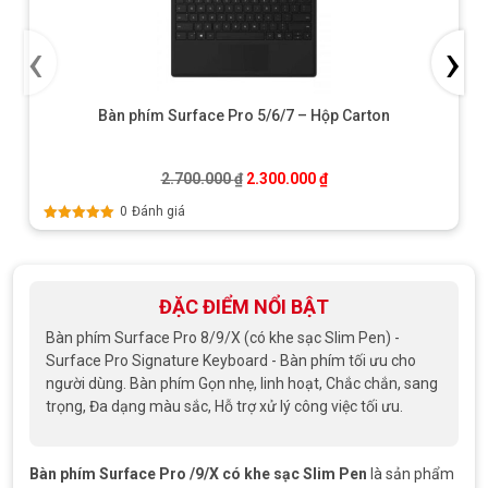
‹
›
Bàn phím Surface Pro 5/6/7 – Hộp Carton
Giá gốc là: 2.700.000 ₫.
Giá hiện tại là: 2.300.0
2.700.000
₫
2.300.000
₫
0
Đánh giá
Được xếp
hạng
5.00
5
sao
ĐẶC ĐIỂM NỔI BẬT
Bàn phím Surface Pro 8/9/X (có khe sạc Slim Pen) -
Surface Pro Signature Keyboard - Bàn phím tối ưu cho
người dùng. Bàn phím Gọn nhẹ, linh hoạt, Chắc chắn, sang
trọng, Đa dạng màu sắc, Hỗ trợ xử lý công việc tối ưu.
Bàn phím Surface Pro /9/X có khe sạc Slim Pen
là sản phẩm