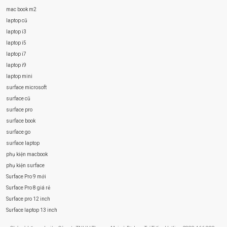
mac book m2
laptop cũ
laptop i3
laptop i5
laptop i7
laptop i9
laptop mini
surface microsoft
surface cũ
surface pro
surface book
surface go
surface laptop
phụ kiện macbook
phụ kiện surface
Surface Pro 9 mới
Surface Pro 8 giá rẻ
Surface pro 12 inch
Surface laptop 13 inch