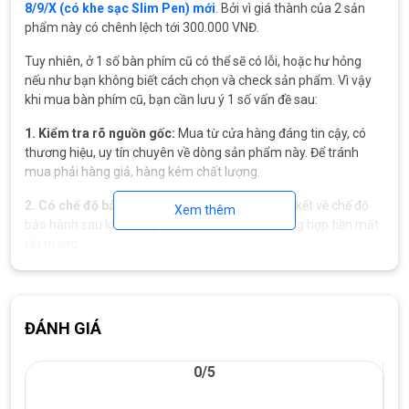
8/9/X (có khe sạc Slim Pen) mới
. Bởi vì giá thành của 2 sản
phẩm này có chênh lệch tới 300.000 VNĐ.
Tuy nhiên, ở 1 số bàn phím cũ có thể sẽ có lỗi, hoặc hư hỏng
nếu như bạn không biết cách chọn và check sản phẩm. Vì vậy
khi mua bàn phím cũ, bạn cần lưu ý 1 số vấn đề sau:
1. Kiểm tra rõ nguồn gốc:
Mua từ cửa hàng đáng tin cậy, có
thương hiệu, uy tín chuyên về dòng sản phẩm này. Để tránh
mua phải hàng giả, hàng kém chất lượng.
2. Có chế độ bảo hành rõ ràng:
Cần được cam kết về chế độ
Xem thêm
bảo hành sau khi mua phím, để tránh khỏi trường hợp tiền mất
tật mang.
3. Kiểm tra chất lượng bàn phím:
Mặc dù là bàn phím cũ,
nhưng cũng không được quá cũ, không bị móp, vỡ hay nứt,
ngoại hình phải lành lặn, có thể có vết xước nhẹ. Và đặc biệt các
ĐÁNH GIÁ
chức năng của phím phải hoạt động bình thường.
4. Tương thích với máy Surface của bạn:
Chắc chắn rồi, bàn
0/5
phím phải kết nối và dùng được trên thiết bị máy tính Surface
của bạn. Hãy kiểm tra và so sánh mã sản phẩm với mã máy để