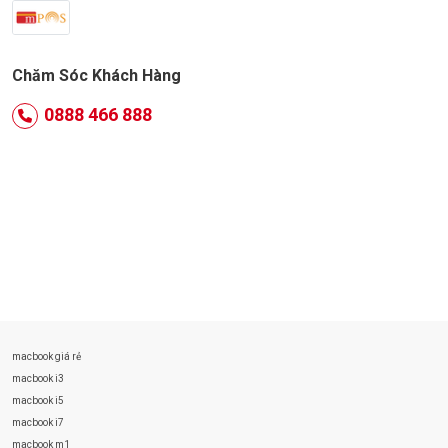
Chăm Sóc Khách Hàng
0888 466 888
macbook giá rẻ
macbook i3
macbook i5
macbook i7
macbook m1