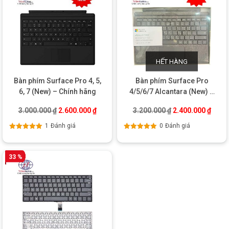
HẾT HÀNG
Bàn phím Surface Pro 4, 5,
Bàn phím Surface Pro
6, 7 (New) – Chính hãng
4/5/6/7 Alcantara (New) –
Hàng US chính hãng
Giá gốc là: 3.000.000 ₫.
Giá hiện tại là: 2.600.000 ₫.
Giá gốc là: 3.200
Giá hi
3.000.000
₫
2.600.000
₫
3.200.000
₫
2.400.000
₫
1
Đánh giá
0
Đánh giá
Được xếp
Được xếp
hạng
5.00
5
hạng
5.00
5
sao
sao
33 %