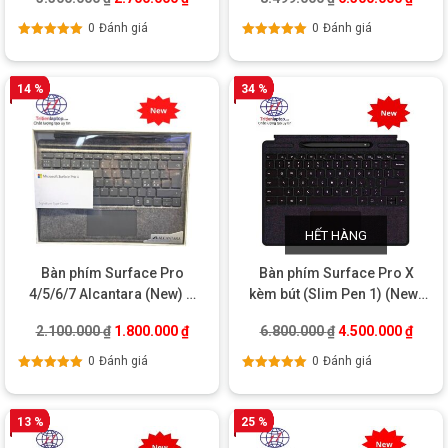
0
Đánh giá
0
Đánh giá
Được xếp
Được xếp
hạng
5.00
5
hạng
5.00
5
sao
sao
14 %
34 %
HẾT HÀNG
Bàn phím Surface Pro
Bàn phím Surface Pro X
4/5/6/7 Alcantara (New) –
kèm bút (Slim Pen 1) (New)
Hàng UK chính hãng
– Chính hãng
Giá gốc là: 2.100.000 ₫.
Giá hiện tại là: 1.800.000 ₫.
Giá gốc là: 6.800
Giá hi
2.100.000
₫
1.800.000
₫
6.800.000
₫
4.500.000
₫
0
Đánh giá
0
Đánh giá
Được xếp
Được xếp
hạng
5.00
5
hạng
5.00
5
sao
sao
13 %
25 %