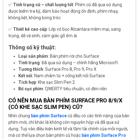
✅
Tình trạng cũ – chất lượng tốt
: Phím cũ đã qua sử dụng
được kiểm tra kỹ, đảm bảo hoạt động ổn định, phím nhạy,
không liệt, không bong tróc.
✅
Thiết kế cao cấp
: Lớp vỏ bọc Alcantara mềm mại, sang
trọng, dễ vệ sinh, cảm giác gõ êm ái.
Thông số kỹ thuật:
Loại sản phẩm
: Bàn phím rời cho Surface
Tình trạng
: Đã qua sử dụng – chính hãng Microsoft
Tương thích
: Surface Pro 8, Pro 9, Pro X
Kết nối
: Nam châm từ + cổng kết nối Surface
Tích hợp
: Khe sạc Slim Pen 2
Bố cục phím
: QWERTY tiêu chuẩn, có đèn nền.
CÓ NÊN MUA BÀN PHÍM SURFACE PRO 8/9/X
(CÓ KHE SẠC SLIM PEN) CŨ?
Nhìn chung
bàn phím Surface
cũ đều có các tính năng của bàn
phím mới, chỉ khác là không còn nguyên hộp và đã qua sử
dụng. Tuỳ vào điều kiện kinh tế và tầm tài chính của mỗi người,
mà có thể lựa chọn bàn phím cũ hoặc
bàn phím Surface Pro