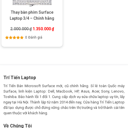
Thay bàn phím Surface
Laptop 3/4 – Chính hãng
Giá gốc là: 2.000.000 ₫.
Giá hiện tại là: 1.350.000 ₫.
2.000.000
₫
1.350.000
₫
0
Đánh giá
Được xếp
hạng
5.00
5
sao
Trí Tiến Laptop
Trí Tiến Bán Microsoft Surface mới, cũ chính hãng. Sỉ lẻ toàn Quốc máy
Surface, linh kiện Laptop: Dell, Macbook, HP, Asus, Acer, Sony, Lenovo,
Toshiba. Bảo hành lỗi 1 đổi 1. Cung cấp dịch vụ sửa chữa laptop uy tín, lấy
ngay tại Hà Nội. Thành lập từ năm 2014 đến nay, Cửa hàng Trí Tiến Laptop
đã tạo dựng được chỗ đứng vững chắc trên thị trường và trở thành cái tên
quen thuộc với khách hàng.
Về Chúng Tôi