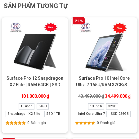
mua sản phẩm Surface Laptop Studio Core i7/Ram 32GB/SSD
SẢN PHẨM TƯƠNG TỰ
2TB với giá ưu đãi cùng nhiều phần quà hấp dẫn chỉ có tại
Trí
Tiến Laptop
.
21 %
Surface Pro 12 Snapdragon
Surface Pro 10 Intel Core
X2 Elite | RAM 64GB | SSD
Ultra 7 165U/RAM 32GB/SSD
1TB New
256GB New
Giá gốc là: 43.49
Giá 
101.000.000
₫
43.499.000
₫
34.499.000
₫
13 inch
64GB
13 inch
32GB
Snapdragon X2 Elite
SSD 1TB
Intel Core Ultra 7
SSD 256GB
0
Đánh giá
0
Đánh giá
Được xếp
Được xếp
hạng
5.00
5
hạng
5.00
5
sao
sao