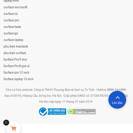
laptop mini
surface microsoft
surface cũ
surface pro
surface book
surface go
surface laptop
phụ kiện macbook
phụ kiện surface
Surface Pro 9 mới
Surface Pro 8 giá rẻ
Surface pro 12 inch
Surface laptop 13 inch
Chủ sở hữu website: Công ty TNHH Thương Mại và Dịch vụ Trí Tiến - Hotline 0888 466 888 -
Địa chỉ Số 93, Hoàng Cầu, Đống Đa, Hà Nội. Giấy phép ĐKKD số: 0106439245 do Sở KHĐT Tp.
Hà Nội cấp ngày 17 tháng 01 năm 2014
Lên đầu
0