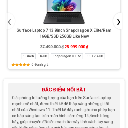
‹
›
Surface Laptop 7 13.8inch Snapdragon X Elite/Ram
16GB/SSD 256GB Like New
Giá gốc là: 27.499.000 ₫.
Giá hiện tại là: 25.999
27.499.000
₫
25.999.000
₫
13 inch
16GB
Snapdragon X Elite
SSD 256GB
0
Đánh giá
Được xếp
hạng
5.00
5
sao
ĐẶC ĐIỂM NỔI BẬT
Giải phóng trí tưởng tượng của bạn trên Surface Laptop
mạnh mẽ nhất, được thiết kế để thắp sáng những gì tốt
nhất của Windows 11. Thiết kế đẩy ranh giới cho phép bạn
cơ bắp sáng tạo trên màn hình cảm ứng 14,4inch bóng
bẩy, giúp chuyển đổi liền mạch từ máy tính xách tay sang
sân khấu sẵn sàng cho giải trí sang canvas sáng tạo di