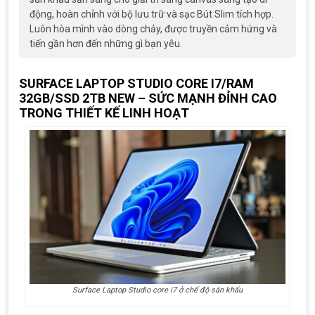
động, hoàn chỉnh với bộ lưu trữ và sạc Bút Slim tích hợp.
Luôn hòa mình vào dòng chảy, được truyền cảm hứng và
tiến gần hơn đến những gì bạn yêu.
SURFACE LAPTOP STUDIO CORE I7/RAM
32GB/SSD 2TB NEW – SỨC MẠNH ĐỈNH CAO
TRONG THIẾT KẾ LINH HOẠT
Surface Laptop Studio core i7 ở chế độ sân khấu