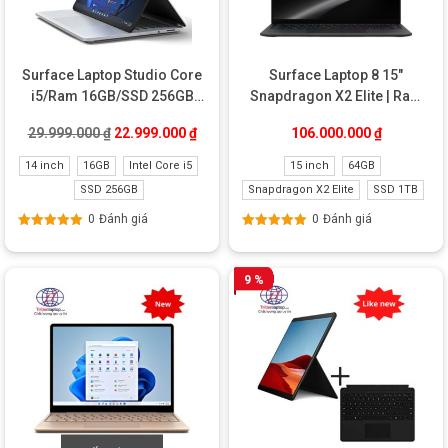
Surface Laptop Studio Core
Surface Laptop 8 15″
i5/Ram 16GB/SSD 256GB
Snapdragon X2 Elite | Ram
New
64GB | SSD 1TB New
Giá gốc là: 29.999.000 ₫.
Giá hiện tại là: 22.999.000 ₫.
29.999.000
₫
22.999.000
₫
106.000.000
₫
14 inch
16GB
Intel Core i5
15 inch
64GB
SSD 256GB
Snapdragon X2 Elite
SSD 1TB
0
Đánh giá
0
Đánh giá
Được xếp
Được xếp
hạng
5.00
5
hạng
5.00
5
sao
sao
9 %