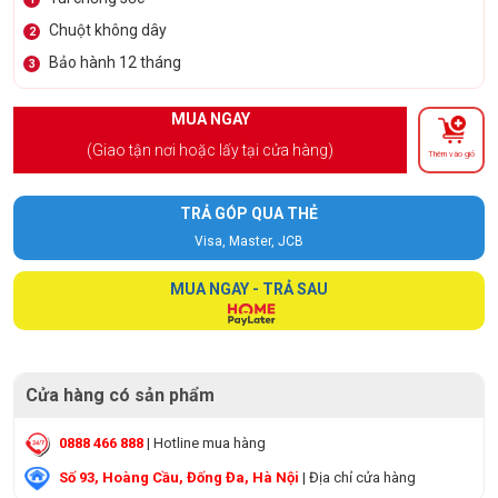
Chuột không dây
2
Bảo hành 12 tháng
3
MUA NGAY
(Giao tận nơi hoặc lấy tại cửa hàng)
Thêm vào giỏ
TRẢ GÓP QUA THẺ
Visa, Master, JCB
MUA NGAY - TRẢ SAU
Cửa hàng có sản phẩm
0888 466 888
| Hotline mua hàng
Số 93, Hoàng Cầu, Đống Đa, Hà Nội
| Địa chỉ cửa hàng