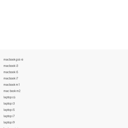
macbook giá rẻ
macbook i3
macbook i5
macbook i7
macbook m1
mac book m2
laptop cũ
laptop i3
laptop i5
laptop i7
laptop i9