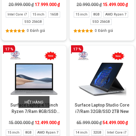
Giá gốc là: 20.999.000 ₫.
Giá hiện tại là: 17.999.000 ₫.
Giá gốc là: 20.99
Giá 
20.999.000
₫
17.999.000
₫
20.990.000
₫
15.499.000
₫
Intel Core i7
15 inch
16GB
15 inch
8GB
AMD Ryzen 7
SSD 256GB
SSD 256GB
0
Đánh giá
0
Đánh giá
Được xếp
Được xếp
hạng
5.00
5
hạng
5.00
5
sao
sao
17 %
17 %
HẾT HÀNG
Surface Laptop 4 15inch
Surface Laptop Studio Core
Ryzen 7/Ram 8GB/SSD
i7/Ram 32GB/SSD 2TB New
256GB New (hộp carton)
Giá gốc là: 15.000.000 ₫.
Giá hiện tại là: 12.499.000 ₫.
Giá gốc là: 65.99
Giá 
15.000.000
₫
12.499.000
₫
65.999.000
₫
54.499.000
₫
15 inch
8GB
AMD Ryzen 7
14 inch
32GB
Intel Core i7