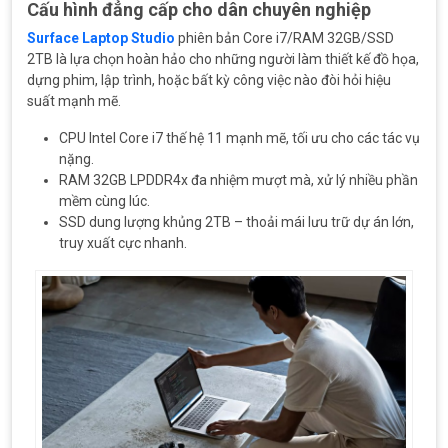
Cấu hình đẳng cấp cho dân chuyên nghiệp
Surface Laptop Studio
phiên bản Core i7/RAM 32GB/SSD
2TB là lựa chọn hoàn hảo cho những người làm thiết kế đồ họa,
dựng phim, lập trình, hoặc bất kỳ công việc nào đòi hỏi hiệu
suất mạnh mẽ.
CPU Intel Core i7 thế hệ 11 mạnh mẽ, tối ưu cho các tác vụ
nặng.
RAM 32GB LPDDR4x đa nhiệm mượt mà, xử lý nhiều phần
mềm cùng lúc.
SSD dung lượng khủng 2TB – thoải mái lưu trữ dự án lớn,
truy xuất cực nhanh.