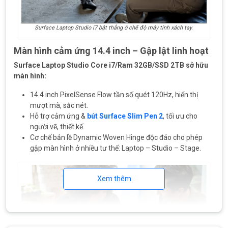
Surface Laptop Studio i7 bật thẳng ở chế độ máy tính xách tay.
Màn hình cảm ứng 14.4 inch – Gập lật linh hoạt
Surface Laptop Studio Core i7/Ram 32GB/SSD 2TB sở hữu
màn hình:
14.4 inch PixelSense Flow tần số quét 120Hz, hiển thị
mượt mà, sắc nét.
Hỗ trợ cảm ứng &
bút Surface Slim Pen 2
, tối ưu cho
người vẽ, thiết kế.
Cơ chế bản lề Dynamic Woven Hinge độc đáo cho phép
gập màn hình ở nhiều tư thế: Laptop – Studio – Stage.
Xem thêm