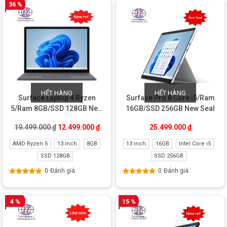
36 %
HẾT HÀNG
HẾT HÀNG
Surface Laptop 4 Ryzen
Surface Pro 8 Core i5/Ram
5/Ram 8GB/SSD 128GB New
16GB/SSD 256GB New Seal
Refurbished
Giá gốc là: 19.499.000 ₫.
Giá hiện tại là: 12.499.000 ₫.
19.499.000
₫
12.499.000
₫
25.499.000
₫
AMD Ryzen 5
13 inch
8GB
13 inch
16GB
Intel Core i5
SSD 128GB
SSD 256GB
0
Đánh giá
0
Đánh giá
Được xếp
Được xếp
hạng
5.00
5
hạng
5.00
5
sao
sao
4 %
15 %