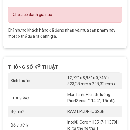
cho họp online, stream.
Kết nối mạnh mẽ với:
Chưa có đánh giá nào.
Hai cổng USB 4.0 với Thunderbolt™ 4
Chỉ những khách hàng đã đăng nhập và mua sản phẩm này
Cổng sạc chuyên dụng
mới có thể đưa ra đánh giá.
Lưu trữ và sạc Surface Slim Pen 2 tích hợp (Surface Slim
Pen 2 được bán riêng)
Wi-Fi 6 nhanh, đáng tin cậy
THÔNG SỐ KỸ THUẬT
12,72” x 8,98” x 0,746” (
Kích thước
323,28 mm x 228,32 mm x
18,94 mm )
Màn hình: Hiển thị luồng
Trưng bày
PixelSense™ 14,4”, Tốc độ
làm mới: lên tới 120Hz, Độ
Bộ nhớ
RAM LPDDR4x 32GB
phân giải: 2400 x 1600 (201
PPI), Tỷ lệ khung hình: 3:2,
Intel® Core™ H35 i7-11370H
Tỷ lệ tương phản: 1500:1,
Cận cảnh các cổng của Surface Laptop Studio
Bộ vi xử lý
lõi tứ thế hệ thứ 11