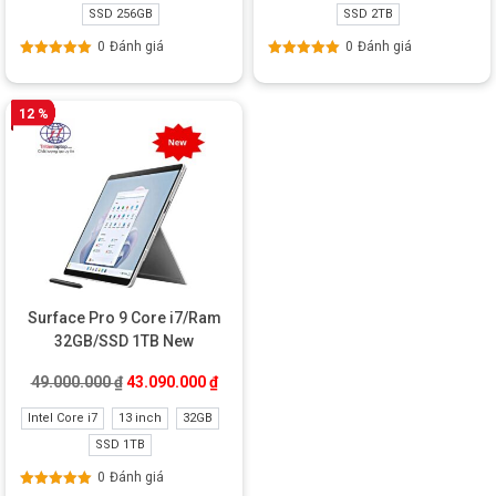
SSD 256GB
SSD 2TB
0
Đánh giá
0
Đánh giá
Được xếp
Được xếp
hạng
5.00
5
hạng
5.00
5
sao
sao
12 %
Surface Pro 9 Core i7/Ram
32GB/SSD 1TB New
Giá gốc là: 49.000.000 ₫.
Giá hiện tại là: 43.090.000 ₫.
49.000.000
₫
43.090.000
₫
Intel Core i7
13 inch
32GB
SSD 1TB
0
Đánh giá