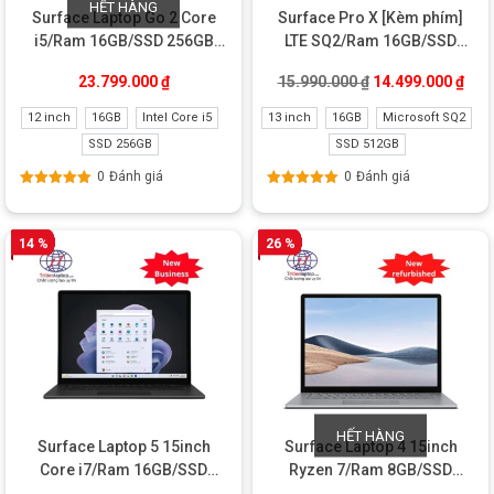
HẾT HÀNG
Surface Laptop Go 2 Core
Surface Pro X [Kèm phím]
i5/Ram 16GB/SSD 256GB
LTE SQ2/Ram 16GB/SSD
New
512GB Like new
Giá gốc là: 15.99
Giá 
23.799.000
₫
15.990.000
₫
14.499.000
₫
12 inch
16GB
Intel Core i5
13 inch
16GB
Microsoft SQ2
SSD 256GB
SSD 512GB
0
Đánh giá
0
Đánh giá
Được xếp
Được xếp
hạng
5.00
5
hạng
5.00
5
sao
sao
14 %
26 %
HẾT HÀNG
Surface Laptop 5 15inch
Surface Laptop 4 15inch
Core i7/Ram 16GB/SSD
Ryzen 7/Ram 8GB/SSD
256GB Business
256GB New refurbished