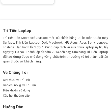
Được xếp
hạng
5.00
5
sao
Trí Tiến Laptop
Trí Tiến Bán Microsoft Surface mới, cũ chính hãng. Sỉ lẻ toàn Quốc máy
Surface, linh kiện Laptop: Dell, Macbook, HP, Asus, Acer, Sony, Lenovo,
Toshiba. Bảo hành lỗi 1 đổi 1. Cung cấp dịch vụ sửa chữa laptop uy tín, lấy
ngay tại Hà Nội. Thành lập từ năm 2014 đến nay, Cửa hàng Trí Tiến Laptop
đã tạo dựng được chỗ đứng vững chắc trên thị trường và trở thành cái tên
quen thuộc với khách hàng.
Về Chúng Tôi
Giới thiệu về Trí Tiến
Báo chí nói gì về Trí Tiến
Điều khoản sử dụng
Câu hỏi thường gặp
Hướng Dẫn