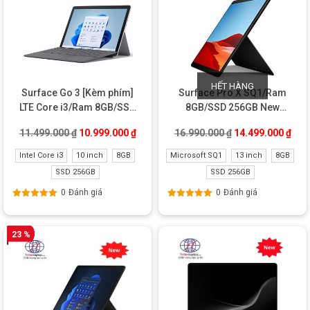
HẾT HÀNG
Surface Go 3 [Kèm phím]
Surface Pro X SQ1/Ram
LTE Core i3/Ram 8GB/SSD
8GB/SSD 256GB New
256GB Like new
Refurbished
Giá gốc là: 11.499.000 ₫.
Giá hiện tại là: 10.999.000 ₫.
Giá gốc là: 16.99
Giá 
11.499.000
₫
10.999.000
₫
16.990.000
₫
14.499.000
₫
Intel Core i3
10 inch
8GB
Microsoft SQ1
13 inch
8GB
SSD 256GB
SSD 256GB
0
Đánh giá
0
Đánh giá
Được xếp
Được xếp
hạng
5.00
5
hạng
5.00
5
sao
sao
23 %