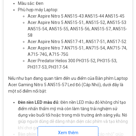
Màu sắc: Đen
Phù hợp máy Laptop:
Acer Aspire Nitro 5 AN515-43 AN515-44 AN515-45
Acer Aspire Nitro 5 AN515-51, AN515-52, AN515-53
AN515-54, AN515-55, AN515-56, AN515-57, AN515-
58
Acer Aspire Nitro 5 AN517-41, AN517-51, AN517-52
Acer Aspire Nitro 7 AN715-51, AN715-54, AN715-74,
A715-74G, A715-75G
Acer Predator Helios 300 PH315-52, PH315-53,
PH317-53, PH317-54.
Nếu như bạn đang quan tâm đến ưu điểm của Bàn phím Laptop
Acer Gaming Nitro 5 AN515-57 Led Đỏ (Cáp Nhỏ), dưới đây là
một số điểm nổi bật:
Đèn nền LED màu đỏ:
Đèn nền LED màu đỏ không chỉ tạo
điểm nhấn thẩm mỹ mà còn làm tăng trải nghiệm sử
dụng vào buổi tối hoặc trong môi trường ánh sáng yếu. Nó
giúp người dùng dễ dàng nhận diện các phím và tạo không
khí chơi game hứng khởi.
Xem thêm
Bàn phím có thiết kế “cáp nhỏ”:
Thiết kế “cáp nhỏ” giúp