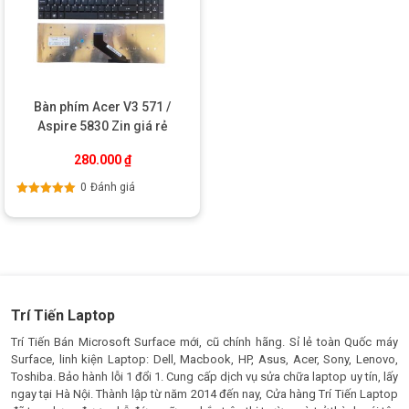
Thường xuyên vuốt chạm tất cả các phím, tránh trường
hợp không sử dụng phím trong thời gian dài gây liệt phím.
Laptop Acer là 1 thiết bị công nghệ được sử dụng thường
xuyên, vì vậy hãy đảm bảo chiếc laptop của bạn được chăm sóc
tốt và đúng cách. Thời gian vệ sinh và bảo dưỡng máy là 6
Bàn phím Acer V3 571 /
tháng/ 1 lần. Hãy tới ngay Trí Tiến Laptop để bảo dưỡng cho
Aspire 5830 Zin giá rẻ
chiếc laptop của mình được hoạt động tốt nhất nhé.
280.000
₫
0
Đánh giá
Được xếp
hạng
5.00
5
sao
Trí Tiến Laptop
Trí Tiến Bán Microsoft Surface mới, cũ chính hãng. Sỉ lẻ toàn Quốc máy
Surface, linh kiện Laptop: Dell, Macbook, HP, Asus, Acer, Sony, Lenovo,
Toshiba. Bảo hành lỗi 1 đổi 1. Cung cấp dịch vụ sửa chữa laptop uy tín, lấy
ngay tại Hà Nội. Thành lập từ năm 2014 đến nay, Cửa hàng Trí Tiến Laptop