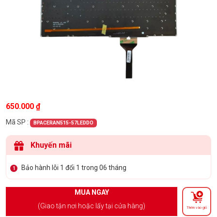
650.000
₫
Mã SP :
BPACERAN515-57LEDDO
Khuyến mãi
Bảo hành lỗi 1 đổi 1 trong 06 tháng
1
MUA NGAY
(Giao tận nơi hoặc lấy tại cửa hàng)
Thêm vào giỏ