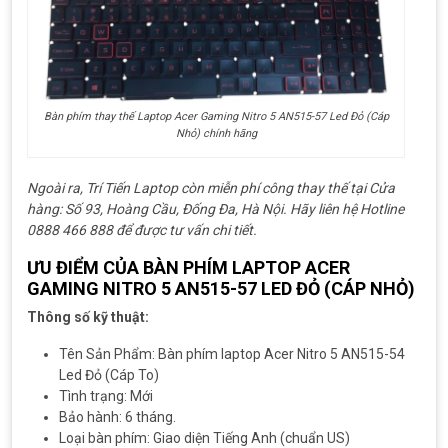
Bàn phím thay thế Laptop Acer Gaming Nitro 5 AN515-57 Led Đỏ (Cáp
Nhỏ) chính hãng
Ngoài ra, Trí Tiến Laptop còn miễn phí công thay thế tại Cửa
hàng: Số 93, Hoàng Cầu, Đống Đa, Hà Nội. Hãy liên hệ Hotline
0888 466 888 để được tư vấn chi tiết.
ƯU ĐIỂM CỦA BÀN PHÍM LAPTOP ACER
GAMING NITRO 5 AN515-57 LED ĐỎ (CÁP NHỎ)
Thông số kỹ thuật:
Tên Sản Phẩm: Bàn phím laptop Acer Nitro 5 AN515-54
Led Đỏ (Cáp To)
Tình trạng: Mới
Bảo hành: 6 tháng.
Loại bàn phím: Giao diện Tiếng Anh (chuẩn US)