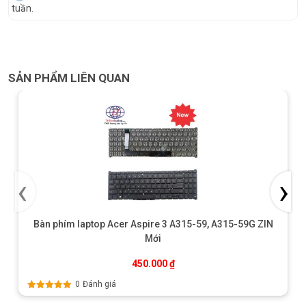
tuần.
SẢN PHẨM LIÊN QUAN
‹
›
Bàn phím laptop Acer Aspire 3 A315-59, A315-59G ZIN
Mới
450.000
₫
0
Đánh giá
Được xếp
hạng
5.00
5