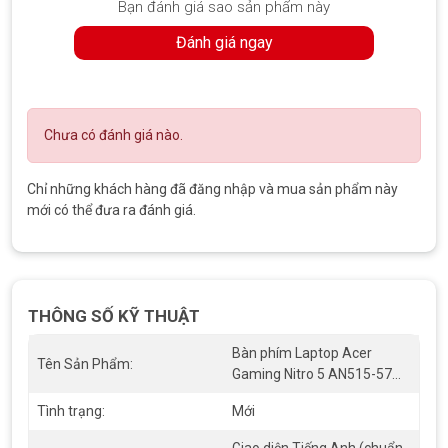
Bạn đánh giá sao sản phẩm này
Đánh giá ngay
Chưa có đánh giá nào.
Chỉ những khách hàng đã đăng nhập và mua sản phẩm này
Trí Tiến Laptop miễn phí công thay thế Bàn phím Laptop Acer Gaming
mới có thể đưa ra đánh giá.
Nitro 5 AN515-57 Led Đỏ (Cáp Nhỏ)
MỘT SỐ LỖI THƯỜNG GẶP TRÊN BÀN PHÍM
LAPTOP ACER GAMING NITRO 5 AN515-57 LED
ĐỎ (CÁP NHỎ)
THÔNG SỐ KỸ THUẬT
Bất kỳ loại bàn phím laptop nào, sau 1 khoảng thời gian dài sử
Bàn phím Laptop Acer
Tên Sản Phẩm:
dụng đều có nguy cơ bị hư hỏng, cần phải sửa chữa và thay thế.
Gaming Nitro 5 AN515-57
Sau đây là 1 số vấn đề thường gặp trên Bàn phím Laptop Acer
Led Đỏ (Cáp Nhỏ)
Gaming Nitro 5 AN515-57 Led Đỏ (Cáp Nhỏ):
Tình trạng:
Mới
Phím kẹt hoặc không hoạt động:
Đây là vấn đề phổ biến