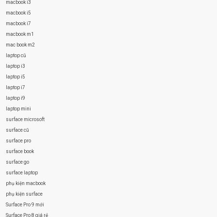
macbook i3
macbook i5
macbook i7
macbook m1
mac book m2
laptop cũ
laptop i3
laptop i5
laptop i7
laptop i9
laptop mini
surface microsoft
surface cũ
surface pro
surface book
surface go
surface laptop
phụ kiện macbook
phụ kiện surface
Surface Pro 9 mới
Surface Pro 8 giá rẻ