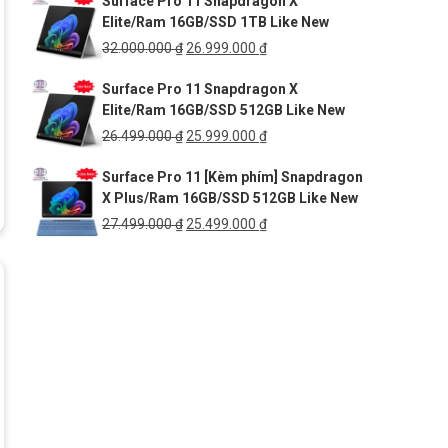
Surface Pro 11 Snapdragon X
là:
tại
Elite/Ram 16GB/SSD 1TB Like New
54.999.000 ₫.
là:
41.999.000 ₫.
Giá
Giá
32.000.000
₫
26.999.000
₫
gốc
hiện
Surface Pro 11 Snapdragon X
là:
tại
Elite/Ram 16GB/SSD 512GB Like New
32.000.000 ₫.
là:
26.999.000 ₫.
Giá
Giá
26.499.000
₫
25.999.000
₫
gốc
hiện
Surface Pro 11 [Kèm phím] Snapdragon
là:
tại
X Plus/Ram 16GB/SSD 512GB Like New
26.499.000 ₫.
là:
25.999.000 ₫.
Giá
Giá
27.499.000
₫
25.499.000
₫
gốc
hiện
là:
tại
27.499.000 ₫.
là:
25.499.000 ₫.