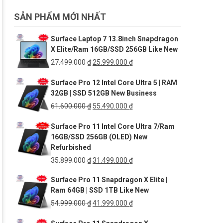
SẢN PHẨM MỚI NHẤT
Surface Laptop 7 13.8inch Snapdragon
X Elite/Ram 16GB/SSD 256GB Like New
Giá
Giá
27.499.000
₫
25.999.000
₫
gốc
hiện
Surface Pro 12 Intel Core Ultra 5 | RAM
là:
tại
32GB | SSD 512GB New Business
27.499.000 ₫.
là:
25.999.000 ₫.
Giá
Giá
61.600.000
₫
55.490.000
₫
gốc
hiện
Surface Pro 11 Intel Core Ultra 7/Ram
là:
tại
16GB/SSD 256GB (OLED) New
61.600.000 ₫.
là:
Refurbished
55.490.000 ₫.
Giá
Giá
35.899.000
₫
31.499.000
₫
gốc
hiện
Surface Pro 11 Snapdragon X Elite |
là:
tại
Ram 64GB | SSD 1TB Like New
35.899.000 ₫.
là:
31.499.000 ₫.
Giá
Giá
54.999.000
₫
41.999.000
₫
gốc
hiện