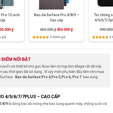
 Pro 12 inch
Bao da Surface Pro X/8/9 –
Túi chống 
cấp
Cao cấp
4/5/6/7/7p
iá gốc là: 650.000 ₫.
Giá hiện tại là: 450.000 ₫.
Giá gốc là: 650.000 ₫.
Giá hiện tại là: 450.000 ₫
50.000
₫
650.000
₫
450.000
₫
990.00
 giá
0
Đánh giá
0
Được xếp
Được xếp
hạng
5.00
5
hạng
5.00
5
sao
sao
 ĐIỂM NỔI BẬT
rosoft với thiết kế nhỏ gọn được làm từ hợp kim Magie rất dễ trày
au thời gian dài sử dụng...Vì vậy món phụ kiện đầu tiên nên mua
a Surface.
Bao da Surface Pro 4,Pro 5,Pro 6, Pro 7
bao xung
O 4/5/6/7/7PLUS – CAO CẤP
X/8/9
là dòng bao da mỏng nhẹ bao xung quanh máy, chống xước và