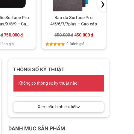
›
sốc Surface Pro
Bao da Surface Pro
Bao 
lus/X/8/9 – Cao
4/5/6/7/7plus – Cao cấp
3/Su
cấp
.
Giá gốc là: 990.000 ₫.
Giá hiện tại là: 750.000 ₫.
Giá gốc là: 650.000 ₫.
Giá hiện tại là: 450.00
0
₫
750.000
₫
650.000
₫
450.000
₫
550
Đánh giá
0
Đánh giá
Được xếp
Được xếp
hạng
5.00
5
hạng
5.00
sao
sao
THÔNG SỐ KỸ THUẬT
Không có thông số kỹ thuật nào
Xem cấu hình chi tiết
DANH MỤC SẢN PHẨM