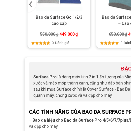
‹
Bao da Surface Go 1/2/3
Bao da Surface
cao cấp
– Cao 
Giá gốc là: 550.000 ₫.
Giá hiện tại là: 449.000 ₫.
G
550.000
₫
449.000
₫
650.000
₫
4
0
Đánh giá
0
Đánh
Được xếp
Được xếp
hạng
5.00
5
hạng
5.00
5
sao
sao
ĐẶC
Surface Pro
là dòng máy tính 2 in 1 ấn tượng của Mic
xước và méo móp thành cạnh, cũng như dập bàn phím s
sau khi mua Surface chính là Cover Surface - Bao D
quanh máy, chống xước và va đập cho máy.
CÁC TÍNH NĂNG CỦA BAO DA SURFACE PR
–
Bao da hiệu cho Bao da Surface Pro 4/5/6/7/7plus/
va đập cho máy