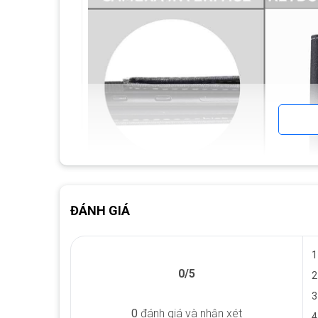
ĐÁNH GIÁ
1
0/5
2
3
0
đánh giá và nhận xét
4