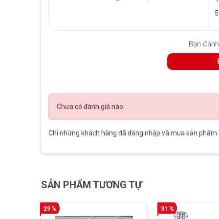
5
Bao da
Bạn đánh
– Thiết kế chân đế thông mình, có thể dựng được dễ dàn
– Chất liệu vải cao cấp sang trọng cao cấp, mỏng nhẹ, b
>>>
Bảo vệ tốt hơn khi Dán cường lực Surface Pro 3/Pro
Chưa có đánh giá nào.
Chỉ những khách hàng đã đăng nhập và mua sản phẩm nà
SẢN PHẨM TƯƠNG TỰ
29 %
31 %