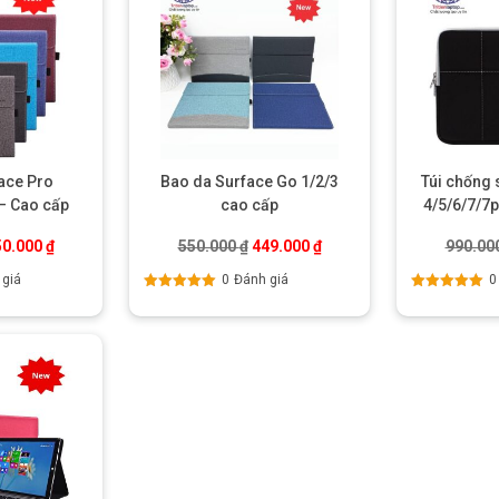
ace Pro
Bao da Surface Go 1/2/3
Túi chống 
 – Cao cấp
cao cấp
4/5/6/7/7p
á gốc là: 650.000 ₫.
Giá hiện tại là: 450.000 ₫.
Giá gốc là: 550.000 ₫.
Giá hiện tại là: 449.000 ₫
50.000
₫
550.000
₫
449.000
₫
990.00
 giá
0
Đánh giá
0
Được xếp
Được xếp
hạng
5.00
5
hạng
5.00
5
sao
sao