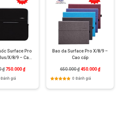
sốc Surface Pro
Bao da Surface Pro X/8/9 –
lus/X/8/9 – Cao
Cao cấp
cấp
.
Giá gốc là: 990.000 ₫.
Giá hiện tại là: 750.000 ₫.
Giá gốc là: 650.000 ₫.
Giá hiện tại là: 450.
0
₫
750.000
₫
650.000
₫
450.000
₫
Đánh giá
0
Đánh giá
Được xếp
hạng
5.00
5
sao