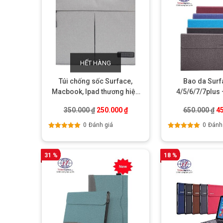
HẾT HÀNG
Túi chống sốc Surface,
Bao da Surf
Macbook, Ipad thương hiệu
4/5/6/7/7plus
Jack Spark
Giá gốc là: 350.000 ₫.
Giá hiện tại là: 250.000 ₫.
Gi
350.000
₫
250.000
₫
650.000
₫
4
0
Đánh giá
0
Đánh
Được xếp
Được xếp
hạng
5.00
5
hạng
5.00
5
sao
sao
31 %
18 %