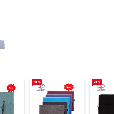
31 %
24 %