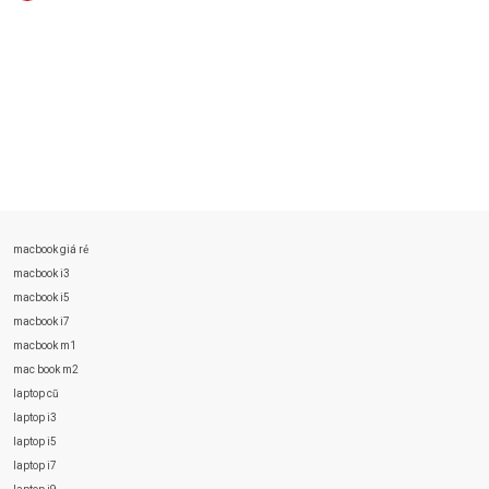
macbook giá rẻ
macbook i3
macbook i5
macbook i7
macbook m1
mac book m2
laptop cũ
laptop i3
laptop i5
laptop i7