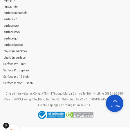
laptop i9
laptop mini
surface microsoft
surface cũ
surface pro
surface book
surface go
surface laptop
phụ kiện macbook
phụ kiện surface
Surface Pro 9 mới
Surface Pro 8 giá rẻ
Surface pro 12 inch
Surface laptop 13 inch
Chủ sở hữu website: Công ty TNHH Thương Mại và Dịch vụ Trí Tiến - Hotline 0888 466 888 -
Địa chỉ Số 93, Hoàng Cầu, Đống Đa, Hà Nội. Giấy phép ĐKKD số: 0106439245 do Sở KHĐT Tp.
Hà Nội cấp ngày 17 tháng 01 năm 2014
Lên đầu
0