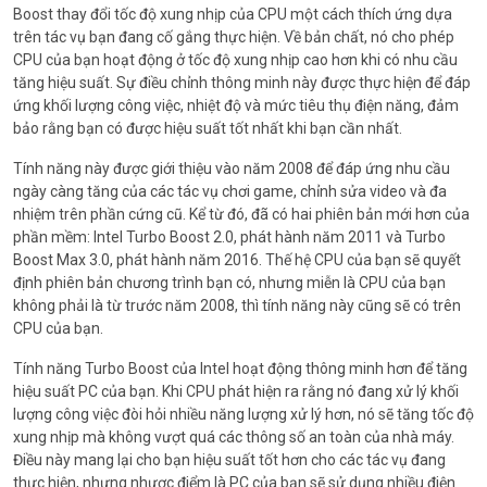
Boost thay đổi tốc độ xung nhịp của CPU một cách thích ứng dựa
trên tác vụ bạn đang cố gắng thực hiện. Về bản chất, nó cho phép
CPU của bạn hoạt động ở tốc độ xung nhịp cao hơn khi có nhu cầu
tăng hiệu suất. Sự điều chỉnh thông minh này được thực hiện để đáp
ứng khối lượng công việc, nhiệt độ và mức tiêu thụ điện năng, đảm
bảo rằng bạn có được hiệu suất tốt nhất khi bạn cần nhất.
Tính năng này được giới thiệu vào năm 2008 để đáp ứng nhu cầu
ngày càng tăng của các tác vụ chơi game, chỉnh sửa video và đa
nhiệm trên phần cứng cũ. Kể từ đó, đã có hai phiên bản mới hơn của
phần mềm: Intel Turbo Boost 2.0, phát hành năm 2011 và Turbo
Boost Max 3.0, phát hành năm 2016. Thế hệ CPU của bạn sẽ quyết
định phiên bản chương trình bạn có, nhưng miễn là CPU của bạn
không phải là từ trước năm 2008, thì tính năng này cũng sẽ có trên
CPU của bạn.
Tính năng Turbo Boost của Intel hoạt động thông minh hơn để tăng
hiệu suất PC của bạn. Khi CPU phát hiện ra rằng nó đang xử lý khối
lượng công việc đòi hỏi nhiều năng lượng xử lý hơn, nó sẽ tăng tốc độ
xung nhịp mà không vượt quá các thông số an toàn của nhà máy.
Điều này mang lại cho bạn hiệu suất tốt hơn cho các tác vụ đang
thực hiện, nhưng nhược điểm là PC của bạn sẽ sử dụng nhiều điện