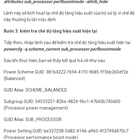
attributes sub_processor perfboostmode -attrib_hide
Lệnh này sẽ kích hoạt lại chế độ tăng hiệu suất của bộ xử lý, vì chế độ
này thường bị tắt mặc định.
Bước 3: kiểm tra chế độ tăng hiệu suất hiện tại
Tiếp theo, nhập lệnh sau để kiểm tra chế độ tăng hiệu suất hiện tại:
powercfg -q scheme_current sub_processor perfboostmode
Sau khi thực hiện, bạn sẽ thấy kết quả trả về như sau:
Power Scheme GUID: 381b4222-f694-41f0-9685-ff5bb260df2e
(Balanced)
GUID Alias: SCHEME_BALANCED
Subgroup GUID: 54533251-82be-4824-96c1-47b60b740d00
(Processor power management)
GUID Alias: SUB_PROCESSOR
Power Setting GUID: be337238-0d82-4146-a960-4f3749d470c7
(Processor performance boost mode)