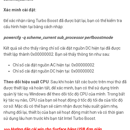
Xác minh cài đặt:
Để xác nhận rằng Turbo Boost đã được bật lại, bạn có thể kiểm tra
cấu hình hiện tại bằng cách nhập:
powercfg -q scheme_current sub_processor perfboostmode
Kết quả sẽ cho thấy rằng chỉ số cài đặt nguồn DC hiện tại đã được
thiết lập thành 0x00000002. Bạn sẽ thấy thông tin như sau:
Chỉ số cài đặt nguồn AC hiện tại: 0x00000002
Chỉ số cài đặt nguồn DC hiện tại: 0x00000002
Theo dõi hiệu suất CPU
: Sau khi hoàn tất các bước trên mọi thứ đã
được thiết lập và hoàn tất, để xác minh, bạn có thể sử dụng trình
quản lý tác vụ Windows để theo dõi tốc độ CPU của mình. Trong bất
kỳ tác vụ nào, CPU của bạn sẽ hoạt động ở tốc độ tối đa của tốc độ
cơ sở. Mặc dù có thể bạn sẽ cảm nhận được hiệu suất giảm nhẹ,
nhưng đổi lại, thiết bị của bạn sẽ hoạt động mát hơn và có thời gian
sử dụng lâu hơn trước khi bạn tắt Intel Turbo Boost.
>>>
Hướng dẫn cài win cho Surface bằng USB đơn giản