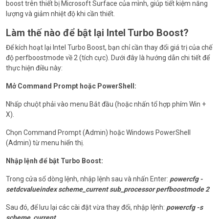
boost trên thiết bị Microsoft Surface của mình, giúp tiết kiệm năng
lượng và giảm nhiệt độ khi cần thiết.
Làm thế nào để bật lại Intel Turbo Boost?
Để kích hoạt lại Intel Turbo Boost, bạn chỉ cần thay đổi giá trị của chế
độ perfboostmode về 2 (tích cực). Dưới đây là hướng dẫn chi tiết để
thực hiện điều này:
Mở Command Prompt hoặc PowerShell:
Nhấp chuột phải vào menu Bắt đầu (hoặc nhấn tổ hợp phím Win +
X).
Chọn Command Prompt (Admin) hoặc Windows PowerShell
(Admin) từ menu hiển thị.
Nhập lệnh để bật Turbo Boost:
Trong cửa sổ dòng lệnh, nhập lệnh sau và nhấn Enter:
powercfg -
setdcvalueindex scheme_current sub_processor perfboostmode 2
Sau đó, để lưu lại các cài đặt vừa thay đổi, nhập lệnh:
powercfg -s
scheme_current