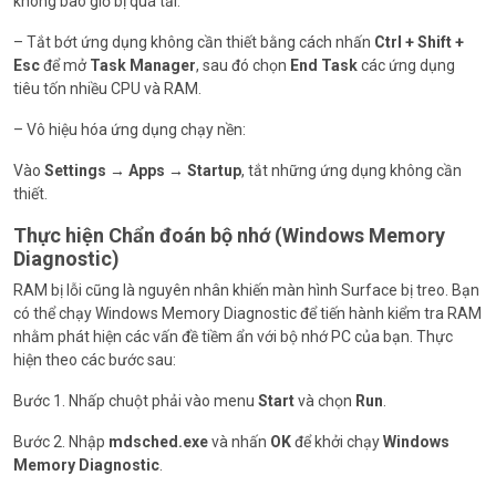
không bao giờ bị quá tải.
– Tắt bớt ứng dụng không cần thiết bằng cách nhấn
Ctrl + Shift +
Esc
để mở
Task Manager
, sau đó chọn
End Task
các ứng dụng
tiêu tốn nhiều CPU và RAM.
– Vô hiệu hóa ứng dụng chạy nền:
Vào
Settings → Apps → Startup
, tắt những ứng dụng không cần
thiết.
Thực hiện Chẩn đoán bộ nhớ (Windows Memory
Diagnostic)
RAM bị lỗi cũng là nguyên nhân khiến màn hình Surface bị treo. Bạn
có thể chạy Windows Memory Diagnostic để tiến hành kiểm tra RAM
nhằm phát hiện các vấn đề tiềm ẩn với bộ nhớ PC của bạn. Thực
hiện theo các bước sau:
Bước 1. Nhấp chuột phải vào menu
Start
và chọn
Run
.
Bước 2. Nhập
mdsched.exe
và nhấn
OK
để khởi chạy
Windows
Memory Diagnostic
.