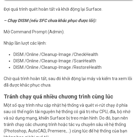
Đợi quá trình quét hoàn tất và khởi động lại Surface.
– Chạy DISM (nếu SFC chưa khắc phục được lỗi):
Mở Command Prompt (Admin).
Nhập lần lượt các lệnh:
DISM /Online /Cleanup-Image /CheckHealth
DISM /Online /Cleanup-Image /ScanHealth
DISM /Online /Cleanup-Image /RestoreHealth
Chờ quá trình hoàn tất, sau đó khởi động lại máy và kiểm tra xem lỗi
đã được khắc phục chưa.
Tránh chạy quá nhiều chương trình cùng lúc
Một số quy trình như cập nhật hệ thống và quét vi-rút chạy ở phía
sau có thể ngốn tài nguyên hệ thống có giá trị như CPU, đĩa, bộ nhớ
và sử dụng mạng, khiến Surface bị treo màn hình. Do đó, bạn nên
tránh chạy các chương trình hoặc tác vụ chuyên sâu về hệ thống
(Photoshop, AutoCAD, Premiere,…) cùng lúc để hệ thống của bạn