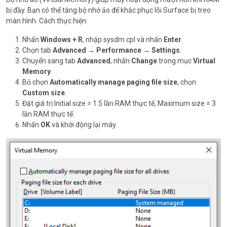
bị đầy. Bạn có thể tăng bộ nhớ ảo để khắc phục lỗi Surface bị treo
màn hình. Cách thực hiện:
Nhấn
Windows + R
, nhập sysdm.cpl và nhấn
Enter
.
Chọn tab
Advanced → Performance → Settings
.
Chuyển sang tab
Advanced
, nhấn
Change
trong mục
Virtual
Memory
.
Bỏ chọn
Automatically manage paging file size
, chọn
Custom size
.
Đặt giá trị Initial size = 1.5 lần RAM thực tế, Maximum size = 3
lần RAM thực tế.
Nhấn
OK
và khởi động lại máy.