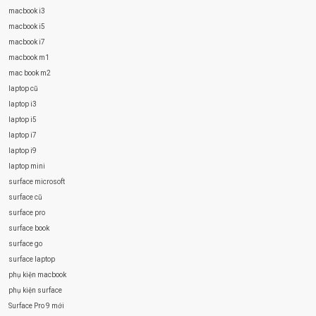
macbook i3
macbook i5
macbook i7
macbook m1
mac book m2
laptop cũ
laptop i3
laptop i5
laptop i7
laptop i9
laptop mini
surface microsoft
surface cũ
surface pro
surface book
surface go
surface laptop
phụ kiện macbook
phụ kiện surface
Surface Pro 9 mới