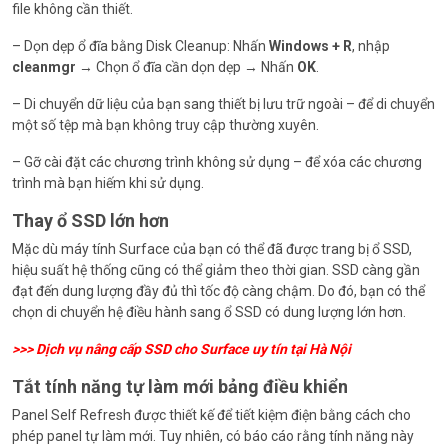
file không cần thiết.
– Dọn dẹp ổ đĩa bằng Disk Cleanup: Nhấn
Windows + R
, nhập
cleanmgr
→ Chọn ổ đĩa cần dọn dẹp → Nhấn
OK
.
– Di chuyển dữ liệu của bạn sang thiết bị lưu trữ ngoài – để di chuyển
một số tệp mà bạn không truy cập thường xuyên.
– Gỡ cài đặt các chương trình không sử dụng – để xóa các chương
trình mà bạn hiếm khi sử dụng.
Thay ổ SSD lớn hơn
Mặc dù máy tính Surface của bạn có thể đã được trang bị ổ SSD,
hiệu suất hệ thống cũng có thể giảm theo thời gian. SSD càng gần
đạt đến dung lượng đầy đủ thì tốc độ càng chậm. Do đó, bạn có thể
chọn di chuyển hệ điều hành sang ổ SSD có dung lượng lớn hơn.
>>>
Dịch vụ nâng cấp SSD cho Surface uy tín tại Hà Nội
Tắt tính năng tự làm mới bảng điều khiển
Panel Self Refresh được thiết kế để tiết kiệm điện bằng cách cho
phép panel tự làm mới. Tuy nhiên, có báo cáo rằng tính năng này