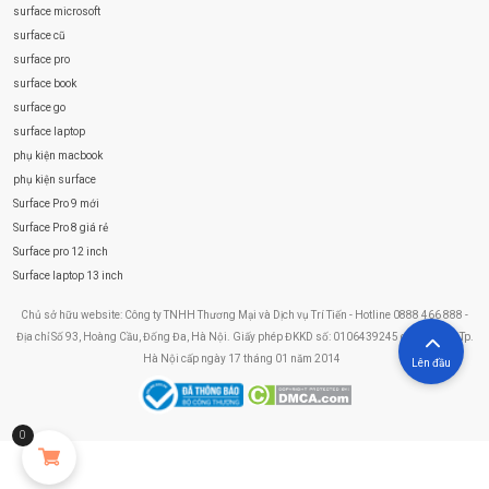
surface microsoft
surface cũ
surface pro
surface book
surface go
surface laptop
phụ kiện macbook
phụ kiện surface
Surface Pro 9 mới
Surface Pro 8 giá rẻ
Surface pro 12 inch
Surface laptop 13 inch
Chủ sở hữu website: Công ty TNHH Thương Mại và Dịch vụ Trí Tiến - Hotline 0888 466 888 -
Địa chỉ Số 93, Hoàng Cầu, Đống Đa, Hà Nội. Giấy phép ĐKKD số: 0106439245 do Sở KHĐT Tp.
Hà Nội cấp ngày 17 tháng 01 năm 2014
Lên đầu
0