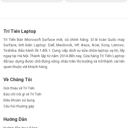
sao
sao
Liên hệ ngay
Hotline: 0888 466 888
để được hỗ trợ tư vấn và
Cáp chuyển đổi Hub USB Ugreen 4
mua sản phẩm
Cổng USB 3.0
chính hãng
với giá ưu đãi cùng nhiều phần
quà hấp dẫn.
Trí Tiến Laptop
Trí Tiến Bán Microsoft Surface mới, cũ chính hãng. Sỉ lẻ toàn Quốc máy
Surface, linh kiện Laptop: Dell, Macbook, HP, Asus, Acer, Sony, Lenovo,
Toshiba. Bảo hành lỗi 1 đổi 1. Cung cấp dịch vụ sửa chữa laptop uy tín, lấy
ngay tại Hà Nội. Thành lập từ năm 2014 đến nay, Cửa hàng Trí Tiến Laptop
đã tạo dựng được chỗ đứng vững chắc trên thị trường và trở thành cái tên
quen thuộc với khách hàng.
Về Chúng Tôi
Giới thiệu về Trí Tiến
Báo chí nói gì về Trí Tiến
Điều khoản sử dụng
Câu hỏi thường gặp
Hướng Dẫn
Hướng dẫn mua hàng