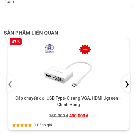
tuần.
SẢN PHẨM LIÊN QUAN
47 %
‹
›
Cáp chuyển đổi USB Type-C sang VGA, HDMI Ugreen –
Chính Hãng
Giá gốc là: 750.000 ₫.
Giá hiện tại là: 400.000 ₫
750.000
₫
400.000
₫
0
Đánh giá
Được xếp
hạng
5.00
5