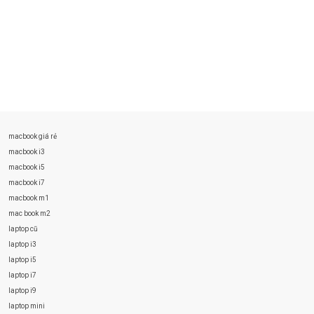
macbook giá rẻ
macbook i3
macbook i5
macbook i7
macbook m1
mac book m2
laptop cũ
laptop i3
laptop i5
laptop i7
laptop i9
laptop mini