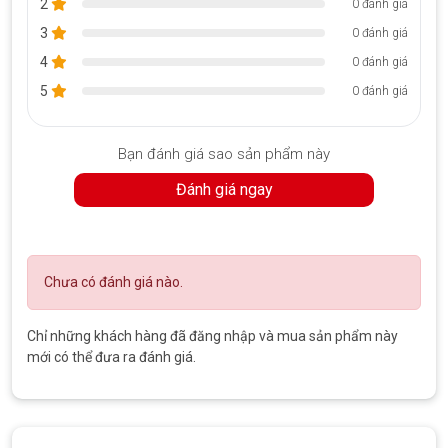
2
0 đánh giá
3
0 đánh giá
4
0 đánh giá
5
0 đánh giá
Bạn đánh giá sao sản phẩm này
Đánh giá ngay
Bộ chia Ugreen 4 cổng USB 3.0 HUB với tốc độ truyền dữ liệu nhanh
– Bạn có thể thiết lập điện thoại của bạn hoặc tablest đây khi
sạc hoặc chuyển dữ liệu.
Chưa có đánh giá nào.
– Hub 4 cổng USB sạc Sattion, hỗ trợ BC1.2 sạc mô hình, hoàn
toàn 5V, 2A.
Chỉ những khách hàng đã đăng nhập và mua sản phẩm này
mới có thể đưa ra đánh giá.
– Khi kết nối với bộ chuyển đổi điện năng, có thể giúp bạn sạc
với 4 cổng USB dùng để sạc điện thoại hoặc máy tính bảng của
bạn.