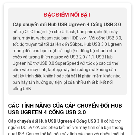
sao
ĐẶC ĐIỂM NỔI BẬT
Cáp chuyển đổi Hub USB Ugreen 4 Cổng USB 3.0
hỗ trợ OTG thuận tiện cho U-flash, bàn phím, chuột, máy
ảnh, máy in, webcam của bạn, HDD vvv... Với cổng USB 3.0,
tốc độ truyền tải tối đa lên đến 5Gbps, Hub USB 3.0 Ugreen
mang đến cho bạn một trải nghiệm đồng bộ nhanh như
chớp và tương thích ngược với USB 2.0 / 1.1. USB Hub
Ugreen hỗ trơ USB 3.0 SuperSpeed với tốc độ cao có thể
cắm vào máy tính, laptop,máy tính bảng mà không cần
bất kỳ trình điều khiển hoặc cài bất kì phần mềm khác nào,
bạn hãy tận hưởng sự tiện lợi của nhiều thiết bị kết nối
cổng USB.
CÁC TÍNH NĂNG CỦA CÁP CHUYỂN ĐỔI HUB
USB UGREEN 4 CỔNG USB 3.0
Cáp chuyển đổi Hub USB Ugreen 4 Cổng USB 3.0
có hỗ trợ
nguồn DC 5V/2A cho phép kết nối với máy tính của bạn thông
qua USB. Còn có thể kết nối máy tính của bạn với nhiều thiết bị