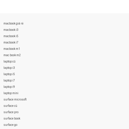
macbook giá rẻ
macbook i3
macbook i5
macbook i7
macbook m1
mac book m2
laptop cũ
laptop i3
laptop i5
laptop i7
laptop i9
laptop mini
surface microsoft
surface cũ
surface pro
surface book
surface go