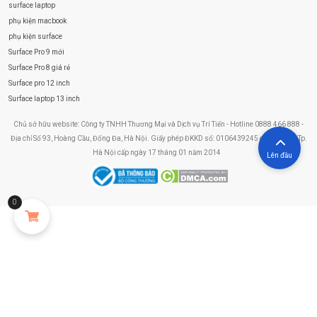
surface laptop
phụ kiện macbook
phụ kiện surface
Surface Pro 9 mới
Surface Pro 8 giá rẻ
Surface pro 12 inch
Surface laptop 13 inch
Chủ sở hữu website: Công ty TNHH Thương Mại và Dịch vụ Trí Tiến - Hotline 0888 466 888 -
Địa chỉ Số 93, Hoàng Cầu, Đống Đa, Hà Nội. Giấy phép ĐKKD số: 0106439245 do Sở KHĐT Tp.
Hà Nội cấp ngày 17 tháng 01 năm 2014
Lên đầu
0