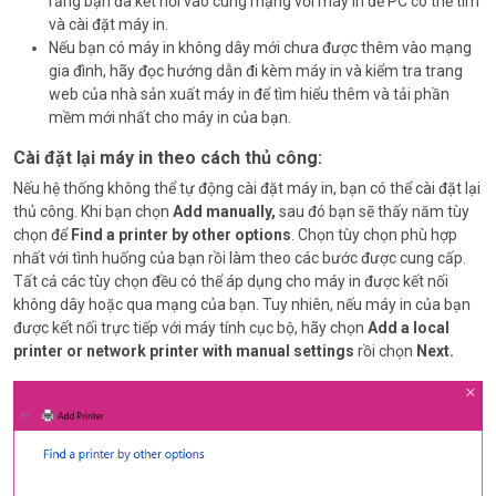
rằng bạn đã kết nối vào cùng mạng với máy in để PC có thể tìm
và cài đặt máy in.
Nếu bạn có máy in không dây mới chưa được thêm vào mạng
gia đình, hãy đọc hướng dẫn đi kèm máy in và kiểm tra trang
web của nhà sản xuất máy in để tìm hiểu thêm và tải phần
mềm mới nhất cho máy in của bạn.
Cài đặt lại máy in theo cách thủ công:
Nếu hệ thống không thể tự động cài đặt máy in, bạn có thể cài đặt lại
thủ công. Khi bạn chọn
Add manually,
sau đó bạn sẽ thấy năm tùy
chọn để
Find a printer by other options
. Chọn tùy chọn phù hợp
nhất với tình huống của bạn rồi làm theo các bước được cung cấp.
Tất cả các tùy chọn đều có thể áp dụng cho máy in được kết nối
không dây hoặc qua mạng của bạn. Tuy nhiên, nếu máy in của bạn
được kết nối trực tiếp với máy tính cục bộ, hãy chọn
Add a local
printer or network printer with manual settings
rồi chọn
Next.