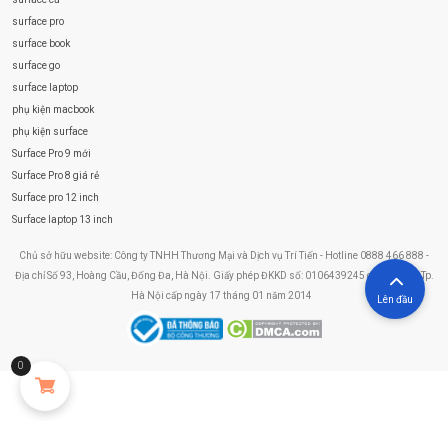
surface pro
surface book
surface go
surface laptop
phụ kiện macbook
phụ kiện surface
Surface Pro 9 mới
Surface Pro 8 giá rẻ
Surface pro 12 inch
Surface laptop 13 inch
Chủ sở hữu website: Công ty TNHH Thương Mại và Dịch vụ Trí Tiến - Hotline 0888 466 888 -
Địa chỉ Số 93, Hoàng Cầu, Đống Đa, Hà Nội. Giấy phép ĐKKD số: 0106439245 do Sở KHĐT Tp.
Hà Nội cấp ngày 17 tháng 01 năm 2014
Lên đầu
0