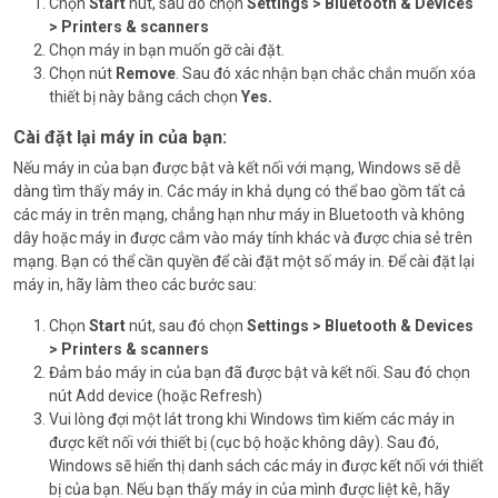
Chọn
Start
nút, sau đó chọn
Settings > Bluetooth & Devices
> Printers & scanners
Chọn máy in bạn muốn gỡ cài đặt.
Chọn nút
Remove
. Sau đó xác nhận bạn chắc chắn muốn xóa
thiết bị này bằng cách chọn
Yes.
Cài đặt lại máy in của bạn:
Nếu máy in của bạn được bật và kết nối với mạng, Windows sẽ dễ
dàng tìm thấy máy in. Các máy in khả dụng có thể bao gồm tất cả
các máy in trên mạng, chẳng hạn như máy in Bluetooth và không
dây hoặc máy in được cắm vào máy tính khác và được chia sẻ trên
mạng. Bạn có thể cần quyền để cài đặt một số máy in. Để cài đặt lại
máy in, hãy làm theo các bước sau:
Chọn
Start
nút, sau đó chọn
Settings > Bluetooth & Devices
> Printers & scanners
Đảm bảo máy in của bạn đã được bật và kết nối. Sau đó chọn
nút Add device (hoặc Refresh)
Vui lòng đợi một lát trong khi Windows tìm kiếm các máy in
được kết nối với thiết bị (cục bộ hoặc không dây). Sau đó,
Windows sẽ hiển thị danh sách các máy in được kết nối với thiết
bị của bạn. Nếu bạn thấy máy in của mình được liệt kê, hãy