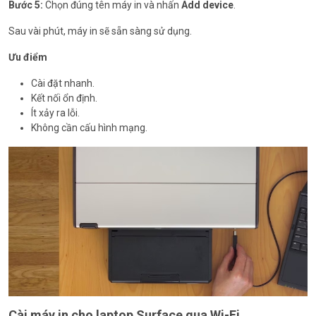
Bước 5:
Chọn đúng tên máy in và nhấn
Add device
.
Sau vài phút, máy in sẽ sẵn sàng sử dụng.
Ưu điểm
Cài đặt nhanh.
Kết nối ổn định.
Ít xảy ra lỗi.
Không cần cấu hình mạng.
Cài máy in cho laptop Surface qua Wi-Fi