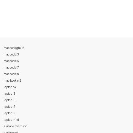
macbook giá rẻ
macbook i3
macbook i5
macbook i7
macbook m1
mac book m2
laptop cũ
laptop i3
laptop i5
laptop i7
laptop i9
laptop mini
surface microsoft
surface cũ