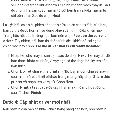
Vui lòng đợi trong khi Windows cập nhật danh sách máy in. Sau
đó chọn nhà sản xuất máy in từ cột bên trái và kiểu máy in từ
cột bên phải. Sau đó chọn
Next
.
Lưu ý:
Nếu có nhiều phiên bản trình điều khiển cho thiết bị của bạn,
bạn có thể được hỏi nên sử dụng phiên bản trình điều khiển nào.
Trong hầu hết các trường hợp, bạn nên chọn
Replace the current
driver
. Tuy nhiên, nếu bạn tin chắc trình điều khiển đã cài đặt là
chính xác, hãy chọn
Use the driver that is currently installed
.
Nhập tên cho máy in của bạn, sau đó chọn
Next
. Tên này chỉ để
bạn tham khảo cá nhân, vì vậy bạn có thể chọn bất kỳ tên nào
bạn thích.
Chọn
Do not share this printer.
(Nếu bạn muốn chia sẻ máy in
của mình với các thiết bị khác trong mạng, hãy chọn
Share this
printer
và nhập tên và vị trí). Chọn
Next
.
Chọn
Print a test page
để xác nhận máy in đang hoạt động,
sau đó chọn
Finish
Bước 4: Cập nhật driver mới nhất
Nếu máy in của bạn có nhiều chức năng nâng cao hơn, như máy in