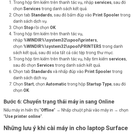
Trong hộp tìm kiếm trên thanh tác vụ, nhập
services
, sau đó
chọn
Services
trong danh sách kết quả.
Chọn tab
Standards
, sau đó bấm đúp vào
Print Spooler
trong
danh sách dịch vụ.
Chọn
Stop
rồi chọn
OK
.
Trong hộp tìm kiếm trên thanh tác vụ,
nhập
%WINDIR%\system32\spool\printers
,
chọn
%WINDIR%\system32\spool\PRINTERS
trong danh
sách kết quả, sau đó xóa tất cả các tệp trong thư mục.
Trong hộp tìm kiếm trên thanh tác vụ, hãy tìm kiếm
services
,
sau đó chọn
Services
trong danh sách kết quả.
Chọn tab
Standards
và nhấp đúp vào
Print Spooler
trong
danh sách dịch vụ.
Chọn
Start
, chọn
Automatic
trong hộp
Startup Type
, sau đó
chọn
OK
.
Bước 6: Chuyển trạng thái máy in sang Online
Nếu máy in hiển thị “
Offline
” → Nhấp chuột phải vào máy in → chọn
“
Use printer online
“.
Những lưu ý khi cài máy in cho laptop Surface