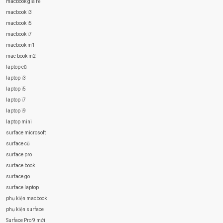
macbook giá rẻ
macbook i3
macbook i5
macbook i7
macbook m1
mac book m2
laptop cũ
laptop i3
laptop i5
laptop i7
laptop i9
laptop mini
surface microsoft
surface cũ
surface pro
surface book
surface go
surface laptop
phụ kiện macbook
phụ kiện surface
Surface Pro 9 mới