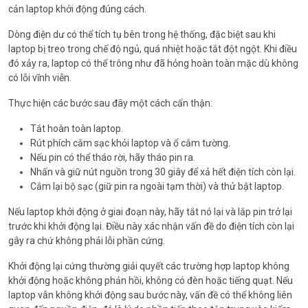
cản laptop khởi động đúng cách.
Dòng điện dư có thể tích tụ bên trong hệ thống, đặc biệt sau khi
laptop bị treo trong chế độ ngủ, quá nhiệt hoặc tắt đột ngột. Khi điều
đó xảy ra, laptop có thể trông như đã hỏng hoàn toàn mặc dù không
có lỗi vĩnh viễn.
Thực hiện các bước sau đây một cách cẩn thận:
Tắt hoàn toàn laptop.
Rút phích cắm sạc khỏi laptop và ổ cắm tường.
Nếu pin có thể tháo rời, hãy tháo pin ra.
Nhấn và giữ nút nguồn trong 30 giây để xả hết điện tích còn lại.
Cắm lại bộ sạc (giữ pin ra ngoài tạm thời) và thử bật laptop.
Nếu laptop khởi động ở giai đoạn này, hãy tắt nó lại và lắp pin trở lại
trước khi khởi động lại. Điều này xác nhận vấn đề do điện tích còn lại
gây ra chứ không phải lỗi phần cứng.
Khởi động lại cứng thường giải quyết các trường hợp laptop không
khởi động hoặc không phản hồi, không có đèn hoặc tiếng quạt. Nếu
laptop vẫn không khởi động sau bước này, vấn đề có thể không liên