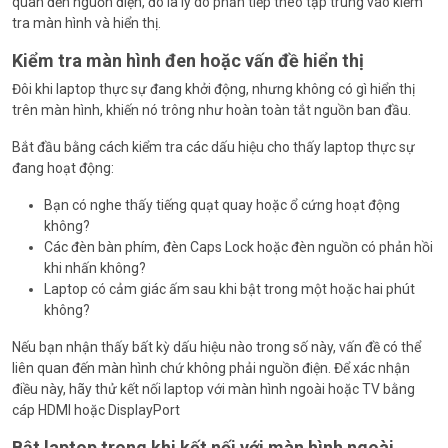
quan đến nguồn điện, đó là lý do phần tiếp theo tập trung vào kiểm
tra màn hình và hiển thị.
Kiểm tra màn hình đen hoặc vấn đề hiển thị
Đôi khi laptop thực sự đang khởi động, nhưng không có gì hiển thị
trên màn hình, khiến nó trông như hoàn toàn tắt nguồn ban đầu.
Bắt đầu bằng cách kiểm tra các dấu hiệu cho thấy laptop thực sự
đang hoạt động:
Bạn có nghe thấy tiếng quạt quay hoặc ổ cứng hoạt động
không?
Các đèn bàn phím, đèn Caps Lock hoặc đèn nguồn có phản hồi
khi nhấn không?
Laptop có cảm giác ấm sau khi bật trong một hoặc hai phút
không?
Nếu bạn nhận thấy bất kỳ dấu hiệu nào trong số này, vấn đề có thể
liên quan đến màn hình chứ không phải nguồn điện. Để xác nhận
điều này, hãy thử kết nối laptop với màn hình ngoài hoặc TV bằng
cáp HDMI hoặc DisplayPort
Bật laptop trong khi kết nối với màn hình ngoài