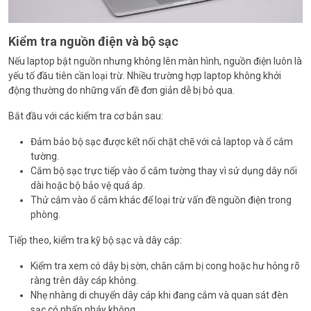
Kiểm tra nguồn điện và bộ sạc
Nếu laptop bật nguồn nhưng không lên màn hình, nguồn điện luôn là
yếu tố đầu tiên cần loại trừ. Nhiều trường hợp laptop không khởi
động thường do những vấn đề đơn giản dễ bị bỏ qua.
Bắt đầu với các kiểm tra cơ bản sau:
Đảm bảo bộ sạc được kết nối chặt chẽ với cả laptop và ổ cắm
tường.
Cắm bộ sạc trực tiếp vào ổ cắm tường thay vì sử dụng dây nối
dài hoặc bộ bảo vệ quá áp.
Thử cắm vào ổ cắm khác để loại trừ vấn đề nguồn điện trong
phòng.
Tiếp theo, kiểm tra kỹ bộ sạc và dây cáp:
Kiểm tra xem có dây bị sờn, chân cắm bị cong hoặc hư hỏng rõ
ràng trên dây cáp không.
Nhẹ nhàng di chuyển dây cáp khi đang cắm và quan sát đèn
sạc có nhấp nháy không.