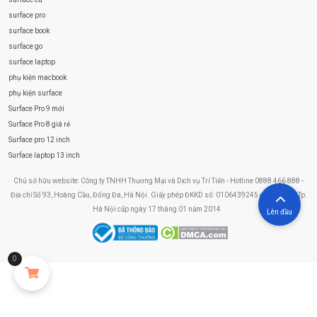
surface pro
surface book
surface go
surface laptop
phụ kiện macbook
phụ kiện surface
Surface Pro 9 mới
Surface Pro 8 giá rẻ
Surface pro 12 inch
Surface laptop 13 inch
Chủ sở hữu website: Công ty TNHH Thương Mại và Dịch vụ Trí Tiến - Hotline 0888 466 888 -
Địa chỉ Số 93, Hoàng Cầu, Đống Đa, Hà Nội. Giấy phép ĐKKD số: 0106439245 do Sở KHĐT Tp.
Hà Nội cấp ngày 17 tháng 01 năm 2014
Lên đầu
0