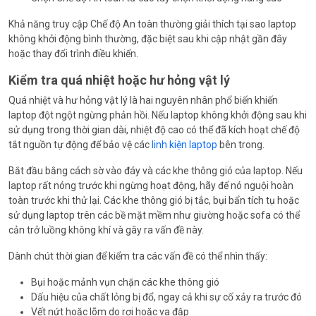
Khả năng truy cập Chế độ An toàn thường giải thích tại sao laptop
không khởi động bình thường, đặc biệt sau khi cập nhật gần đây
hoặc thay đổi trình điều khiển.
Kiểm tra quá nhiệt hoặc hư hỏng vật lý
Quá nhiệt và hư hỏng vật lý là hai nguyên nhân phổ biến khiến
laptop đột ngột ngừng phản hồi. Nếu laptop không khởi động sau khi
sử dụng trong thời gian dài, nhiệt độ cao có thể đã kích hoạt chế độ
tắt nguồn tự động để bảo vệ các
linh kiện laptop
bên trong.
Bắt đầu bằng cách sờ vào đáy và các khe thông gió của laptop. Nếu
laptop rất nóng trước khi ngừng hoạt động, hãy để nó nguội hoàn
toàn trước khi thử lại. Các khe thông gió bị tắc, bụi bẩn tích tụ hoặc
sử dụng laptop trên các bề mặt mềm như giường hoặc sofa có thể
cản trở luồng không khí và gây ra vấn đề này.
Dành chút thời gian để kiểm tra các vấn đề có thể nhìn thấy:
Bụi hoặc mảnh vụn chặn các khe thông gió
Dấu hiệu của chất lỏng bị đổ, ngay cả khi sự cố xảy ra trước đó
Vết nứt hoặc lõm do rơi hoặc va đập