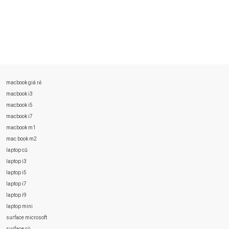
macbook giá rẻ
macbook i3
macbook i5
macbook i7
macbook m1
mac book m2
laptop cũ
laptop i3
laptop i5
laptop i7
laptop i9
laptop mini
surface microsoft
surface cũ