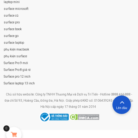
laptop mini
surface microsoft
surface cũ
surface pro
surface book
surface go
surface laptop
phụ kiện macbook
phụ kiện surface
Surface Pro 9 mới
Surface Pro 8 giá rẻ
Surface pro 12 inch
Surface laptop 13 inch
Chủ sở hữu website: Công ty TNHH Thương Mại và Dịch vụ Trí Tiến - Hotline 0888 466 888 -
Địa chỉ Số 93, Hoàng Cầu, Đống Đa, Hà Nội. Giấy phép ĐKKD số: 0106439245 do Sở KHĐT Tp.
Hà Nội cấp ngày 17 tháng 01 năm 2014
Lên đầu
0