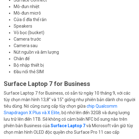
Mô-đun nhiệt
Mô-đun micrô
Cửa ổ đĩa thể rắn
Speakers
Vỏ bọc (bucket)
Camera trước
Camera sau
Nút nguồn và âm lượng
Chân đế
Bộ nhập thiết bị
Đầu nối thẻ SIM
Surface Laptop 7 for Business
Surface Laptop 7 for Business, có sẵn từ ngày 10 tháng 9, với các
tùy chọn màn hình 13,8” và 15” giống như phiên bản dành cho người
tiêu dùng. Nó cũng cung cấp tùy chọn giữa
chip Qualcomm
Snapdragon X Plus và X Elite
, bộ nhớ lên đến 32GB và dung lượng
lưu trữ lên đến 1TB. Sẽ không có cảm biến NFC bổ sung nào trên
phiên bản Business của
Surface Laptop 7
và Microsoft vẫn giữ tùy
chọn màn hình OLED độc quyền cho Surface Pro 11 cao cấp