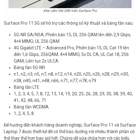
Khe cắm thẻ SIM trên Surface Pro
Surface Pro 11 5G sẽ hỗ trợ các thông số kỹ thuật và băng tần sau:
5G-NR SA/NSA, Phiên bản 15, DL 256 QAM lên đến 2,9 Gbps,
4×4 MIMO, UL 256 QAM
4G Gigabit LTE – Advanced Pro, Phiên bản 15, DL Cat 19 lên
đến 1,6 Gbps, 256QAM, 4×4 MIMO, 5x DL CA, UL Cat 18, 256
QAM, Liên tục 2x ULCA
Băng tần 5G-NR
n1, n2, n3, n5, n7, n8, n12, n14, n20, n25, n26, n28, n29, n30,
n38, n40, n41, n48, n66, n71, n77, n78, n79
Băng tần LTE
1, 2, 3, 4, 5, 7, 8, 12, 13, 14, 19, 20, 25, 26, 28, 29, 30, 38, 39, 40,
41, 42, 48, 66, 71
Băng tần WCDMA
1, 2, 4, 5, 8
Để hướng đến khách hàng doanh nghiệp, Surface Pro 11 và Surface
Laptop 7 được thiết kế để có thể bảo dưỡng với nhiều thành phần có
thể thay thế hơn bao giờ hết. Chúng dễ sửa chữa hơn với các biểu