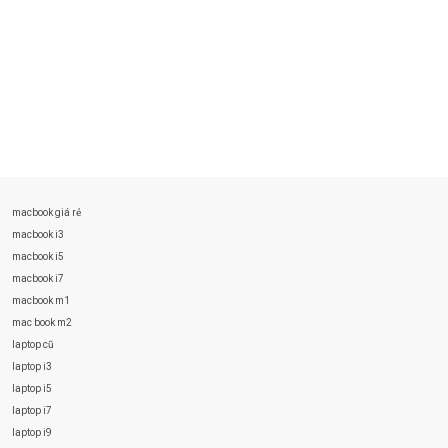
macbook giá rẻ
macbook i3
macbook i5
macbook i7
macbook m1
mac book m2
laptop cũ
laptop i3
laptop i5
laptop i7
laptop i9