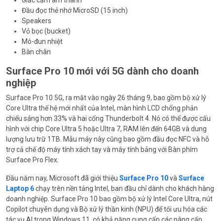
Giắc cắm âm thanh
Đầu đọc thẻ nhớ MicroSD (15 inch)
Speakers
Vỏ bọc (bucket)
Mô-đun nhiệt
Bàn chân
Surface Pro 10 mới với 5G dành cho doanh
nghiệp
Surface Pro 10 5G, ra mắt vào ngày 26 tháng 9, bao gồm bộ xử lý
Core Ultra thế hệ mới nhất của Intel, màn hình LCD chống phản
chiếu sáng hơn 33% và hai cổng Thunderbolt 4. Nó có thể được cấu
hình với chip Core Ultra 5 hoặc Ultra 7, RAM lên đến 64GB và dung
lượng lưu trữ 1TB. Mẫu máy này cũng bao gồm đầu đọc NFC và hỗ
trợ cả chế độ máy tính xách tay và máy tính bảng với Bàn phím
Surface Pro Flex.
Đầu năm nay, Microsoft đã giới thiệu
Surface Pro 10
và
Surface
Laptop 6
chạy trên nền tảng Intel, ban đầu chỉ dành cho khách hàng
doanh nghiệp. Surface Pro 10 bao gồm bộ xử lý Intel Core Ultra, nút
Copilot chuyên dụng và Bộ xử lý thần kinh (NPU) để tối ưu hóa các
tác vụ AI trong Windows 11, có khả năng cung cấp các nâng cấp