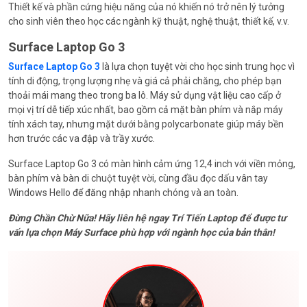
Thiết kế và phần cứng hiệu năng của nó khiến nó trở nên lý tưởng
cho sinh viên theo học các ngành kỹ thuật, nghệ thuật, thiết kế, v.v.
Surface Laptop Go 3
Surface Laptop Go 3
là lựa chọn tuyệt vời cho học sinh trung học vì
tính di động, trọng lượng nhẹ và giá cả phải chăng, cho phép bạn
thoải mái mang theo trong ba lô. Máy sử dụng vật liệu cao cấp ở
mọi vị trí dễ tiếp xúc nhất, bao gồm cả mặt bàn phím và nắp máy
tính xách tay, nhưng mặt dưới bằng polycarbonate giúp máy bền
hơn trước các va đập và trầy xước.
Surface Laptop Go 3 có màn hình cảm ứng 12,4 inch với viền mỏng,
bàn phím và bàn di chuột tuyệt vời, cùng đầu đọc dấu vân tay
Windows Hello để đăng nhập nhanh chóng và an toàn.
Đừng Chần Chừ Nữa! Hãy liên hệ ngay Trí Tiến Laptop để được tư
vấn lựa chọn Máy Surface phù hợp với ngành học của bản thân!