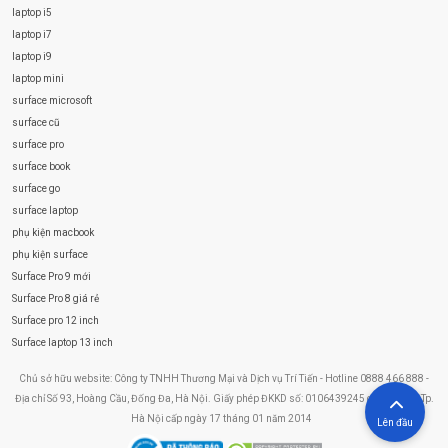
laptop i5
laptop i7
laptop i9
laptop mini
surface microsoft
surface cũ
surface pro
surface book
surface go
surface laptop
phụ kiện macbook
phụ kiện surface
Surface Pro 9 mới
Surface Pro 8 giá rẻ
Surface pro 12 inch
Surface laptop 13 inch
Chủ sở hữu website: Công ty TNHH Thương Mại và Dịch vụ Trí Tiến - Hotline 0888 466 888 -
Địa chỉ Số 93, Hoàng Cầu, Đống Đa, Hà Nội. Giấy phép ĐKKD số: 0106439245 do Sở KHĐT Tp.
Hà Nội cấp ngày 17 tháng 01 năm 2014
Lên đầu