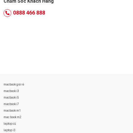
Chăm Sóc Khách Hàng
0888 466 888
macbook giá rẻ
macbook i3
macbook i5
macbook i7
macbook m1
mac book m2
laptop cũ
laptop i3