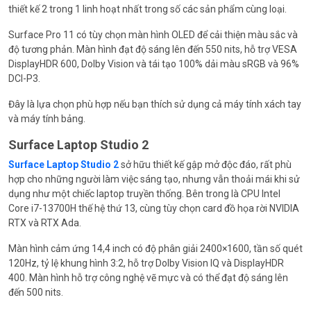
thiết kế 2 trong 1 linh hoạt nhất trong số các sản phẩm cùng loại.
Surface Pro 11 có tùy chọn màn hình OLED để cải thiện màu sắc và
độ tương phản. Màn hình đạt độ sáng lên đến 550 nits, hỗ trợ VESA
DisplayHDR 600, Dolby Vision và tái tạo 100% dải màu sRGB và 96%
DCI-P3.
Đây là lựa chọn phù hợp nếu bạn thích sử dụng cả máy tính xách tay
và máy tính bảng.
Surface Laptop Studio 2
Surface Laptop Studio 2
sở hữu thiết kế gập mở độc đáo, rất phù
hợp cho những người làm việc sáng tạo, nhưng vẫn thoải mái khi sử
dụng như một chiếc laptop truyền thống. Bên trong là CPU Intel
Core i7-13700H thế hệ thứ 13, cùng tùy chọn card đồ họa rời NVIDIA
RTX và RTX Ada.
Màn hình cảm ứng 14,4 inch có độ phân giải 2400×1600, tần số quét
120Hz, tỷ lệ khung hình 3:2, hỗ trợ Dolby Vision IQ và DisplayHDR
400. Màn hình hỗ trợ công nghệ vẽ mực và có thể đạt độ sáng lên
đến 500 nits.