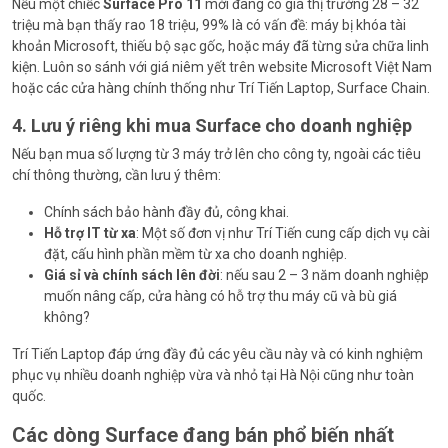
Nếu một chiếc
Surface Pro 11
mới đang có giá thị trường 28 – 32
triệu mà bạn thấy rao 18 triệu, 99% là có vấn đề: máy bị khóa tài
khoản Microsoft, thiếu bộ sạc gốc, hoặc máy đã từng sửa chữa linh
kiện. Luôn so sánh với giá niêm yết trên website Microsoft Việt Nam
hoặc các cửa hàng chính thống như Trí Tiến Laptop, Surface Chain.
4. Lưu ý riêng khi mua Surface cho doanh nghiệp
Nếu bạn mua số lượng từ 3 máy trở lên cho công ty, ngoài các tiêu
chí thông thường, cần lưu ý thêm:
Chính sách bảo hành đầy đủ, công khai.
Hỗ trợ IT từ xa
: Một số đơn vị như Trí Tiến cung cấp dịch vụ cài
đặt, cấu hình phần mềm từ xa cho doanh nghiệp.
Giá sỉ và chính sách lên đời
: nếu sau 2 – 3 năm doanh nghiệp
muốn nâng cấp, cửa hàng có hỗ trợ thu máy cũ và bù giá
không?
Trí Tiến Laptop đáp ứng đầy đủ các yêu cầu này và có kinh nghiệm
phục vụ nhiều doanh nghiệp vừa và nhỏ tại Hà Nội cũng như toàn
quốc.
Các dòng Surface đang bán phổ biến nhất