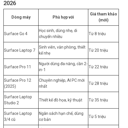
2026
Giá tham khảo
Dòng máy
Phù hợp với
(mới)
Học sinh, dùng nhẹ, di
Surface Go 4
Từ 8 triệu
chuyển nhiều
Sinh viên, văn phòng, thiết
Surface Laptop 7
Từ 20 triệu
kế nhẹ
Người dùng đa năng, cần 2-
Surface Pro 11
Từ 22 triệu
in-1
Surface Pro 12
Chuyên nghiệp, AI PC mới
Từ 28 triệu
(2025)
nhất
Surface Laptop
Thiết kế đồ họa, kỹ thuật
Từ 35 triệu
Studio 2
Surface Laptop
Ngân sách hạn chế, dùng
Từ 5 triệu
3/4 cũ
cơ bản