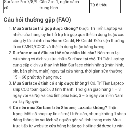
Surface Pro 7/8/9
Cần 2-in-1, ngân sách
Từ 6 triệu
cũ
trung bình
Câu hỏi thường gặp (FAQ)
Mua Surface trả góp được không?
Được. Trí Tiến Laptop và
nhiều cửa hàng uy tín hỗ trợ trả góp qua thẻ tín dụng hoặc các
công ty tài chính như Home Credit, FE Credit. Điều kiện thường
là có CMND/CCCD và thẻ tín dụng hoặc bảng lương.
Surface mua ở đâu có thể sửa chữa khi cần?
Nên mua tại
cửa hàng có dịch vụ sửa chữa Surface tại chỗ. Trí Tiến Laptop
cung cấp dịch vụ thay linh kiện Surface chính hãng (màn hình,
pin, bàn phím, main) ngay tại cửa hàng, thời gian sửa thường
15 – 60 phút tùy hạng mục.
Mua Surface ở tỉnh có ship được không?
Có. Trí Tiến Laptop
ship COD toàn quốc 63 tỉnh thành. Thời gian giao hàng 1 – 3
ngày với Hà Nội và các tỉnh phía Bắc, 3 – 5 ngày với miền Nam
và Tây Nguyên.
Có nên mua Surface trên Shopee, Lazada không?
Thận
trọng. Một số shop uy tín có mặt trên sàn, nhưng không ít shop
đăng thông tin sai lệch về nguồn gốc và tình trạng máy. Mua
trực tiếp từ website cửa hàng hoặc gọi hotline để được tư vấn