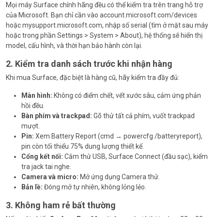
Mọi máy Surface chính hãng đều có thể kiểm tra trên trang hỗ trợ
của Microsoft. Bạn chỉ cần vào
account.microsoft.com/devices
hoặc
mysupport.microsoft.com
, nhập số serial (tìm ở mặt sau máy
hoặc trong phần Settings > System > About), hệ thống sẽ hiển thị
model, cấu hình, và thời hạn bảo hành còn lại.
2. Kiểm tra danh sách trước khi nhận hàng
Khi mua Surface, đặc biệt là hàng cũ, hãy kiểm tra đầy đủ:
Màn hình:
Không có điểm chết, vết xước sâu, cảm ứng phản
hồi đều.
Bàn phím và trackpad:
Gõ thử tất cả phím, vuốt trackpad
mượt.
Pin:
Xem Battery Report (cmd →
powercfg /batteryreport
),
pin còn tối thiểu 75% dung lượng thiết kế.
Cổng kết nối:
Cắm thử USB, Surface Connect (đầu sạc), kiểm
tra jack tai nghe.
Camera và micro:
Mở ứng dụng Camera thử.
Bản lề:
Đóng mở tự nhiên, không lỏng lẻo.
3. Không ham rẻ bất thường