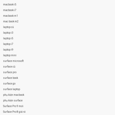
macbook i5
macbook i7
macbook m1
mac book m2
laptop cũ
laptop i3
laptop i5
laptop i7
laptop i9
laptop mini
surface microsoft
surface cũ
surface pro
surface book
surface go
surface laptop
phụ kiện macbook
phụ kiện surface
Surface Pro 9 mới
Surface Pro 8 giá rẻ