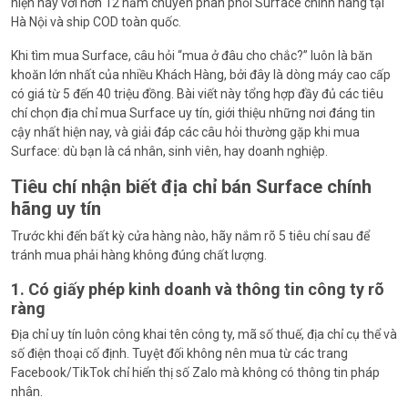
hiện nay với hơn 12 năm chuyên phân phối Surface chính hãng tại
Hà Nội và ship COD toàn quốc.
Khi tìm mua Surface, câu hỏi “mua ở đâu cho chắc?” luôn là băn
khoăn lớn nhất của nhiều Khách Hàng, bởi đây là dòng máy cao cấp
có giá từ 5 đến 40 triệu đồng. Bài viết này tổng hợp đầy đủ các tiêu
chí chọn địa chỉ mua Surface uy tín, giới thiệu những nơi đáng tin
cậy nhất hiện nay, và giải đáp các câu hỏi thường gặp khi mua
Surface: dù bạn là cá nhân, sinh viên, hay doanh nghiệp.
Tiêu chí nhận biết địa chỉ bán Surface chính
hãng uy tín
Trước khi đến bất kỳ cửa hàng nào, hãy nắm rõ 5 tiêu chí sau để
tránh mua phải hàng không đúng chất lượng.
1. Có giấy phép kinh doanh và thông tin công ty rõ
ràng
Địa chỉ uy tín luôn công khai tên công ty, mã số thuế, địa chỉ cụ thể và
số điện thoại cố định. Tuyệt đối không nên mua từ các trang
Facebook/TikTok chỉ hiển thị số Zalo mà không có thông tin pháp
nhân.