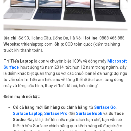
Địa chỉ:
Số 93, Hoàng Cầu, Đống Đa, Hà Nội.
Hotline:
0888 466 888.
Website:
tritienlaptop.com.
Ship:
COD toàn quốc (kiểm tra hàng
trước khi thanh toán).
Trí Tiến Laptop
là đơn vị chuyên biệt 100% về dòng máy
Microsoft
Surface
, hoạt động từ năm 2014, tức hơn 12 năm trong ngành. Đây
là điểm khác biệt quan trọng so với các chuỗi bán lẻ đa năng: đội ngũ
tư vấn của Trí Tiến am hiểu sâu về từng thế hệ Surface, từng dòng
máy và từng cấu hình, thay vì “biết tất cả, hiểu nông”.
Điểm mạnh nổi bật:
Có cả hàng mới lẫn hàng cũ chính hãng
: từ
Surface Go
,
Surface Laptop
,
Surface Pro
đến
Surface Book
và
Surface
Studio
. Đây là lợi thế lớn: nếu ngân sách hạn chế, bạn vẫn có
thể sở hữu Surface chính hãng qua kênh hàng cũ được kiểm