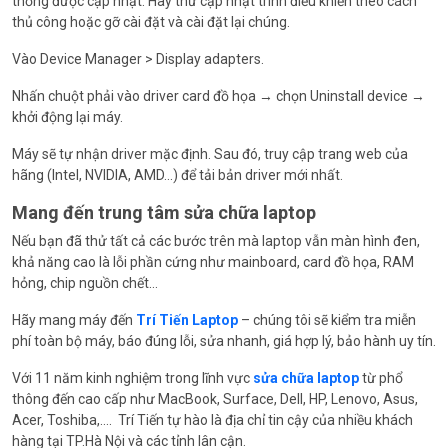
thống được cập nhật. Hãy thử cập nhật trình điều khiển theo cách
thủ công hoặc gỡ cài đặt và cài đặt lại chúng.
Vào Device Manager > Display adapters.
Nhấn chuột phải vào driver card đồ họa → chọn Uninstall device →
khởi động lại máy.
Máy sẽ tự nhận driver mặc định. Sau đó, truy cập trang web của
hãng (Intel, NVIDIA, AMD…) để tải bản driver mới nhất.
Mang đến trung tâm sửa chữa laptop
Nếu bạn đã thử tất cả các bước trên mà laptop vẫn màn hình đen,
khả năng cao là lỗi phần cứng như mainboard, card đồ họa, RAM
hỏng, chip nguồn chết…
Hãy mang máy đến
Trí Tiến Laptop
– chúng tôi sẽ kiểm tra miễn
phí toàn bộ máy, báo đúng lỗi, sửa nhanh, giá hợp lý, bảo hành uy tín.
Với 11 năm kinh nghiệm trong lĩnh vực
sửa chữa laptop
từ phổ
thông đến cao cấp như MacBook, Surface, Dell, HP, Lenovo, Asus,
Acer, Toshiba,…. Trí Tiến tự hào là địa chỉ tin cậy của nhiều khách
hàng tại TP.Hà Nội và các tỉnh lân cận.