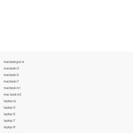
macbook giá rẻ
macbook i3
macbook i5
macbook i7
macbook m1
mac book m2
laptop cũ
laptop i3
laptop i5
laptop i7
laptop i9