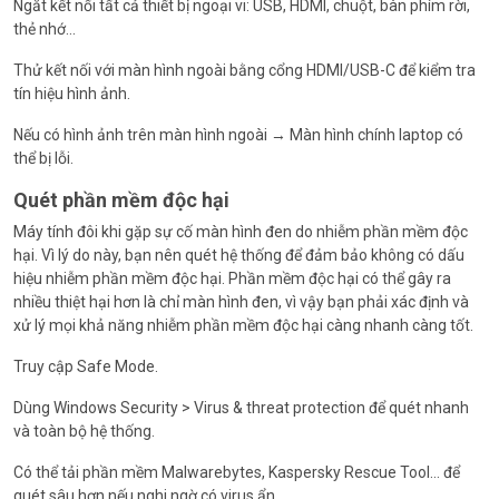
Ngắt kết nối tất cả thiết bị ngoại vi: USB, HDMI, chuột, bàn phím rời,
thẻ nhớ…
Thử kết nối với màn hình ngoài bằng cổng HDMI/USB-C để kiểm tra
tín hiệu hình ảnh.
Nếu có hình ảnh trên màn hình ngoài → Màn hình chính laptop có
thể bị lỗi.
Quét phần mềm độc hại
Máy tính đôi khi gặp sự cố màn hình đen do nhiễm phần mềm độc
hại. Vì lý do này, bạn nên quét hệ thống để đảm bảo không có dấu
hiệu nhiễm phần mềm độc hại. Phần mềm độc hại có thể gây ra
nhiều thiệt hại hơn là chỉ màn hình đen, vì vậy bạn phải xác định và
xử lý mọi khả năng nhiễm phần mềm độc hại càng nhanh càng tốt.
Truy cập Safe Mode.
Dùng Windows Security > Virus & threat protection để quét nhanh
và toàn bộ hệ thống.
Có thể tải phần mềm Malwarebytes, Kaspersky Rescue Tool… để
quét sâu hơn nếu nghi ngờ có virus ẩn.