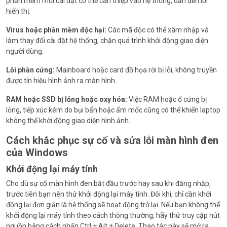
phần mềm mới cài đặt có thể can thiệp vào hệ thống, dẫn đến lỗi
hiển thị.
Virus hoặc phần mềm độc hại:
Các mã độc có thể xâm nhập và
làm thay đổi cài đặt hệ thống, chặn quá trình khởi động giao diện
người dùng.
Lỗi phần cứng:
Mainboard hoặc card đồ họa rời bị lỗi, không truyền
được tín hiệu hình ảnh ra màn hình.
RAM hoặc SSD bị lỏng hoặc oxy hóa:
Việc RAM hoặc ổ cứng bị
lỏng, tiếp xúc kém do bụi bẩn hoặc ẩm mốc cũng có thể khiến laptop
không thể khởi động giao diện hình ảnh.
Cách khắc phục sự cố và sửa lỗi màn hình đen
của Windows
Khởi động lại máy tính
Cho dù sự cố màn hình đen bắt đầu trước hay sau khi đăng nhập,
trước tiên bạn nên thử khởi động lại máy tính. Đôi khi, chỉ cần khởi
động lại đơn giản là hệ thống sẽ hoạt động trở lại. Nếu bạn không thể
khởi động lại máy tính theo cách thông thường, hãy thử truy cập nút
nguồn bằng cách nhấn Ctrl + Alt + Delete. Thao tác này sẽ mở ra