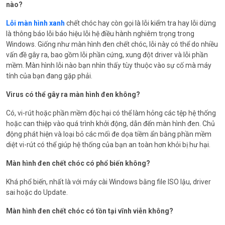
nào?
Lỗi màn hình xanh
chết chóc hay còn gọi là lỗi kiểm tra hay lỗi dừng
là thông báo lỗi báo hiệu lỗi hệ điều hành nghiêm trọng trong
Windows. Giống như màn hình đen chết chóc, lỗi này có thể do nhiều
vấn đề gây ra, bao gồm lỗi phần cứng, xung đột driver và lỗi phần
mềm. Màn hình lỗi nào bạn nhìn thấy tùy thuộc vào sự cố mà máy
tính của bạn đang gặp phải.
Virus có thể gây ra màn hình đen không?
Có, vi-rút hoặc phần mềm độc hại có thể làm hỏng các tệp hệ thống
hoặc can thiệp vào quá trình khởi động, dẫn đến màn hình đen. Chủ
động phát hiện và loại bỏ các mối đe dọa tiềm ẩn bằng phần mềm
diệt vi-rút có thể giúp hệ thống của bạn an toàn hơn khỏi bị hư hại.
Màn hình đen chết chóc có phổ biến không?
Khá phổ biến, nhất là với máy cài Windows bằng file ISO lậu, driver
sai hoặc do Update.
Màn hình đen chết chóc có tồn tại vĩnh viễn không?