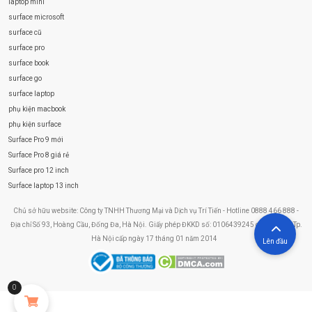
laptop mini
surface microsoft
surface cũ
surface pro
surface book
surface go
surface laptop
phụ kiện macbook
phụ kiện surface
Surface Pro 9 mới
Surface Pro 8 giá rẻ
Surface pro 12 inch
Surface laptop 13 inch
Chủ sở hữu website: Công ty TNHH Thương Mại và Dịch vụ Trí Tiến - Hotline 0888 466 888 -
Địa chỉ Số 93, Hoàng Cầu, Đống Đa, Hà Nội. Giấy phép ĐKKD số: 0106439245 do Sở KHĐT Tp.
Hà Nội cấp ngày 17 tháng 01 năm 2014
Lên đầu
0