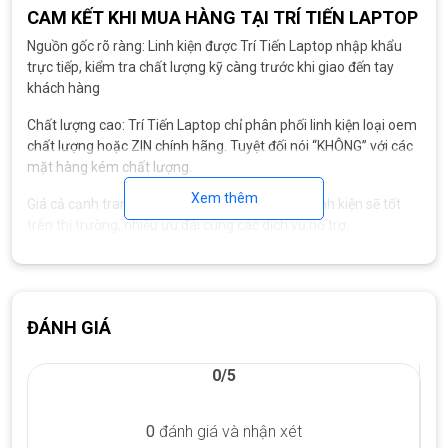
CAM KẾT KHI MUA HÀNG TẠI TRÍ TIẾN LAPTOP
Nguồn gốc rõ ràng: Linh kiện được Trí Tiến Laptop nhập khẩu
trực tiếp, kiểm tra chất lượng kỹ càng trước khi giao đến tay
khách hàng
Chất lượng cao: Trí Tiến Laptop chỉ phân phối linh kiện loại oem
chất lượng hoặc ZIN chính hãng. Tuyệt đối nói “KHÔNG” với các
mặt hàng kém chất lượng.
Xem thêm
Giá cả cạnh tranh: Trí Tiến Laptop cam kết giá linh kiện sẽ tốt
trên thị trường, nhiều ưu đãi cùng các dịch vụ hỗ trợ.
Bảo hành dài hạn: Tất cả
linh kiện laptop Sony
do Trí Tiến
Laptop phân phối đều được bảo hành 6 – 12 tháng
Hỗ trợ thay thế: Trí Tiến Laptop có đội ngũ kỹ thuật giàu kinh
ĐÁNH GIÁ
nghiệm sẵn sàng hỗ trợ mọi vấn đề liên quan đến thay thế, sửa
chữa linh kiện.
0/5
Liên hệ với Trí Tiến Laptop qua:
0
đánh giá và nhận xét
Hotline: 0888.466.888