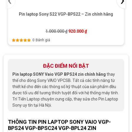
Pin laptop Sony S22 VGP-BPS22 – Zin chính hãng
Giá gốc là: 1.000.000 ₫.
Giá hiện tại là: 920.000 
1.000.000
₫
920.000
₫
0
Đánh giá
Được xếp
hạng
5.00
5
sao
ĐẶC ĐIỂM NỔI BẬT
Pin laptop SONY Vaio VGP BPS24 zin chính hãng
thay
thế cho dòng Sony VAIO VPCSB. Tất cả các tính năng từ
thiết kế cho đến các thông số kỹ thuật của sản phẩm đều
được tối ưu để tương thích tuyệt đối với hệ thống máy tính.
Trí Tiến Laptop chuyên cung cấp, thay sửa cho Pin Laptop
Sony uy tín tại Hà Nội.
THÔNG TIN PIN LAPTOP SONY VAIO VGP-
BPS24 VGP-BPSC24 VGP-BPL24 ZIN