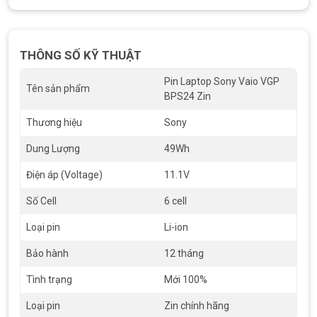
THÔNG SỐ KỸ THUẬT
Pin Laptop Sony Vaio VGP
Tên sản phẩm
BPS24 Zin
Thương hiệu
Sony
Dung Lượng
49Wh
Điện áp (Voltage)
11.1V
Số Cell
6 cell
Loại pin
Li-ion
Bảo hành
12 tháng
Tình trạng
Mới 100%
Loại pin
Zin chính hãng