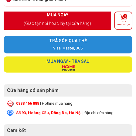
MUA NGAY
(Giao tận nơi hoặc lấy tại cửa hàng)
Thêm vào giỏ
TRẢ GÓP QUA THẺ
Visa, Master, JCB
MUA NGAY - TRẢ SAU
Cửa hàng có sản phẩm
0888 466 888
| Hotline mua hàng
Số 93, Hoàng Cầu, Đống Đa, Hà Nội
| Địa chỉ cửa hàng
Cam kết