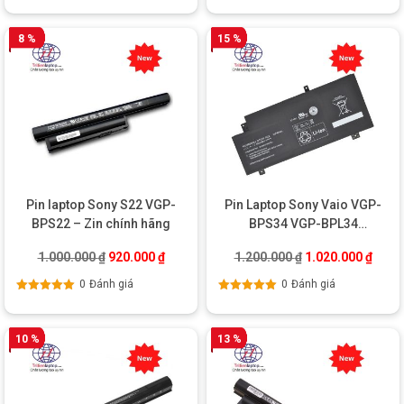
hạng
5.00
5
hạng
5.00
5
sao
sao
8 %
15 %
Pin laptop Sony S22 VGP-
Pin Laptop Sony Vaio VGP-
BPS22 – Zin chính hãng
BPS34 VGP-BPL34
SVF15A1ACXB
Giá gốc là: 1.000.000 ₫.
Giá hiện tại là: 920.000 ₫.
Giá gốc là: 1.200
Giá hi
1.000.000
₫
920.000
₫
1.200.000
₫
1.020.000
₫
0
Đánh giá
0
Đánh giá
Được xếp
Được xếp
hạng
5.00
5
hạng
5.00
5
sao
sao
10 %
13 %