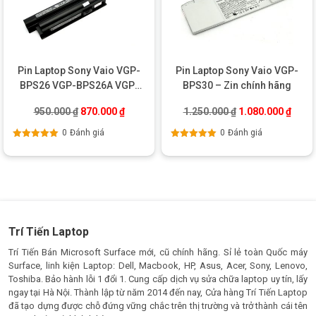
Pin Laptop Sony Vaio VGP-
Pin Laptop Sony Vaio VGP-
BPS26 VGP-BPS26A VGP-
BPS30 – Zin chính hãng
BPL26 – Zin chính hãng
Giá gốc là: 950.000 ₫.
Giá hiện tại là: 870.000 ₫.
Giá gốc là: 1.250
Giá hi
950.000
₫
870.000
₫
1.250.000
₫
1.080.000
₫
0
Đánh giá
0
Đánh giá
Được xếp
Được xếp
hạng
5.00
5
hạng
5.00
5
sao
sao
Trí Tiến Laptop
Trí Tiến Bán Microsoft Surface mới, cũ chính hãng. Sỉ lẻ toàn Quốc máy
Surface, linh kiện Laptop: Dell, Macbook, HP, Asus, Acer, Sony, Lenovo,
Toshiba. Bảo hành lỗi 1 đổi 1. Cung cấp dịch vụ sửa chữa laptop uy tín, lấy
ngay tại Hà Nội. Thành lập từ năm 2014 đến nay, Cửa hàng Trí Tiến Laptop
đã tạo dựng được chỗ đứng vững chắc trên thị trường và trở thành cái tên