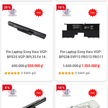
sao
5 sao
20 %
10 %
Pin Laptop Sony Vaio VGP-
Pin Laptop Sony Vaio VGP-
BPS35 VGP-BPL35 Fit 14E
BPS38 SVP13 PRO13 PRO11
15E
Giá gốc là: 690.000 ₫.
Giá hiện tại là: 550.000 ₫.
Giá gốc là: 1.500
Giá hi
690.000
₫
550.000
₫
1.500.000
₫
1.350.000
₫
0
Đánh giá
0
Đánh giá
Được xếp
Được xếp
hạng
5.00
5
hạng
5.00
5
sao
sao
8 %
14 %