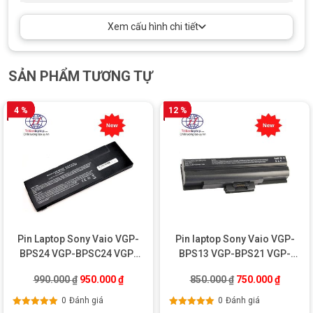
Xem cấu hình chi tiết
SẢN PHẨM TƯƠNG TỰ
4 %
12 %
Pin Laptop Sony Vaio VGP-
Pin laptop Sony Vaio VGP-
BPS24 VGP-BPSC24 VGP-
BPS13 VGP-BPS21 VGP-
BPL24 – OEM
BPL13
Giá gốc là: 990.000 ₫.
Giá hiện tại là: 950.000 ₫.
Giá gốc là: 850.0
Giá hiện
990.000
₫
950.000
₫
850.000
₫
750.000
₫
0
Đánh giá
0
Đánh giá
Được xếp
Được xếp