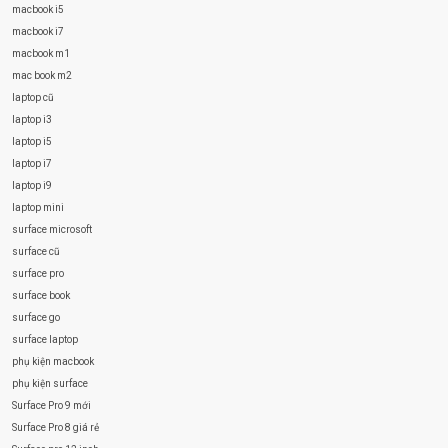
macbook i5
macbook i7
macbook m1
mac book m2
laptop cũ
laptop i3
laptop i5
laptop i7
laptop i9
laptop mini
surface microsoft
surface cũ
surface pro
surface book
surface go
surface laptop
phụ kiện macbook
phụ kiện surface
Surface Pro 9 mới
Surface Pro 8 giá rẻ