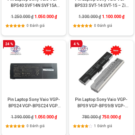
BPS40 SVF14N SVF15A
BPS33 SVT-14 SVT-15 – Zin
SVF15N
chính hãng
Giá gốc là: 1.250.000 ₫.
Giá hiện tại là: 1.050.000 ₫.
Giá gốc là: 1.300
Giá hi
1.250.000
₫
1.050.000
₫
1.300.000
₫
1.100.000
₫
0
Đánh giá
0
Đánh giá
Được xếp
Được xếp
hạng
5.00
5
hạng
5.00
5
sao
sao
24 %
4 %
Pin Laptop Sony Vaio VGP-
Pin Laptop Sony Vaio VGP-
BPS24 VGP-BPSC24 VGP-
BPS9 VGP-BPS9/B VGP-
BPL24 – Zin chính hãng
BPS9/S VGP-BPS9A
Giá gốc là: 1.390.000 ₫.
Giá hiện tại là: 1.050.000 ₫.
Giá gốc là: 780.0
Giá hiện
1.390.000
₫
1.050.000
₫
780.000
₫
750.000
₫
0
Đánh giá
1
Đánh giá
Được xếp
Được xếp
hạng
5.00
5
hạng
4.00