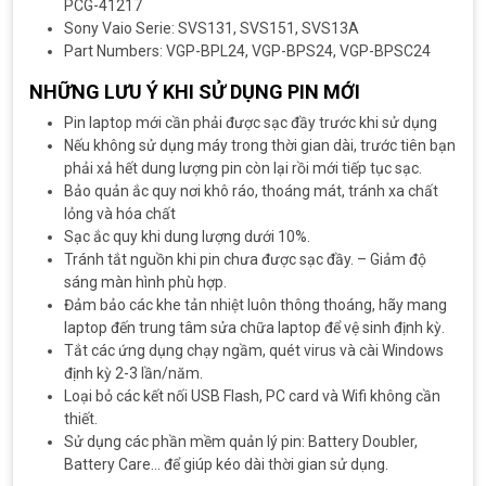
PCG-41217
Sony Vaio Serie: SVS131, SVS151, SVS13A
Part Numbers: VGP-BPL24, VGP-BPS24, VGP-BPSC24
NHỮNG LƯU Ý KHI SỬ DỤNG PIN MỚI
Pin laptop mới cần phải được sạc đầy trước khi sử dụng
Nếu không sử dụng máy trong thời gian dài, trước tiên bạn
phải xả hết dung lượng pin còn lại rồi mới tiếp tục sạc.
Bảo quản ắc quy nơi khô ráo, thoáng mát, tránh xa chất
lỏng và hóa chất
Sạc ắc quy khi dung lượng dưới 10%.
Tránh tắt nguồn khi pin chưa được sạc đầy. – Giảm độ
sáng màn hình phù hợp.
Đảm bảo các khe tản nhiệt luôn thông thoáng, hãy mang
laptop đến trung tâm sửa chữa laptop để vệ sinh định kỳ.
Tắt các ứng dụng chạy ngầm, quét virus và cài Windows
định kỳ 2-3 lần/năm.
Loại bỏ các kết nối USB Flash, PC card và Wifi không cần
thiết.
Sử dụng các phần mềm quản lý pin: Battery Doubler,
Battery Care… để giúp kéo dài thời gian sử dụng.