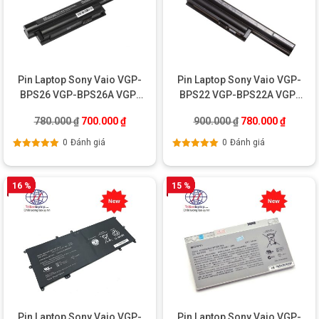
Pin Laptop Sony Vaio VGP-
Pin Laptop Sony Vaio VGP-
BPS26 VGP-BPS26A VGP-
BPS22 VGP-BPS22A VGP-
BPL26 – OEM
BPL22
Giá gốc là: 780.000 ₫.
Giá hiện tại là: 700.000 ₫.
Giá gốc là: 900.0
Giá hiện
780.000
₫
700.000
₫
900.000
₫
780.000
₫
0
Đánh giá
0
Đánh giá
Được xếp
Được xếp
hạng
5.00
5
hạng
5.00
5
sao
sao
16 %
15 %
Pin Laptop Sony Vaio VGP-
Pin Laptop Sony Vaio VGP-