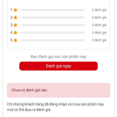
Fanpage:
https://www.facebook.com/cuahangtritienlaptop
1
0 đánh giá
Địa chỉ cửa hàng: Số 93, Hoàng Cầu, Đống Đa, Hà Nội
2
0 đánh giá
3
0 đánh giá
4
0 đánh giá
5
0 đánh giá
Bạn đánh giá sao sản phẩm này
Đánh giá ngay
Chưa có đánh giá nào.
Chỉ những khách hàng đã đăng nhập và mua sản phẩm này
mới có thể đưa ra đánh giá.