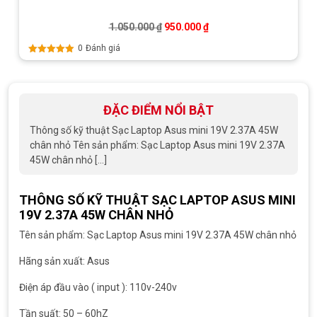
Giá gốc là: 1.050.000 ₫.
Giá hiện tại là: 950.000 
1.050.000
₫
950.000
₫
0
Đánh giá
Được xếp
hạng
5.00
5
sao
ĐẶC ĐIỂM NỔI BẬT
Thông số kỹ thuật Sạc Laptop Asus mini 19V 2.37A 45W
chân nhỏ Tên sản phẩm: Sạc Laptop Asus mini 19V 2.37A
45W chân nhỏ […]
THÔNG SỐ KỸ THUẬT SẠC LAPTOP ASUS MINI
19V 2.37A 45W CHÂN NHỎ
Tên sản phẩm: Sạc Laptop Asus mini 19V 2.37A 45W chân nhỏ
Hãng sản xuất: Asus
Điện áp đầu vào ( input ): 110v-240v
Tần suất: 50 – 60hZ