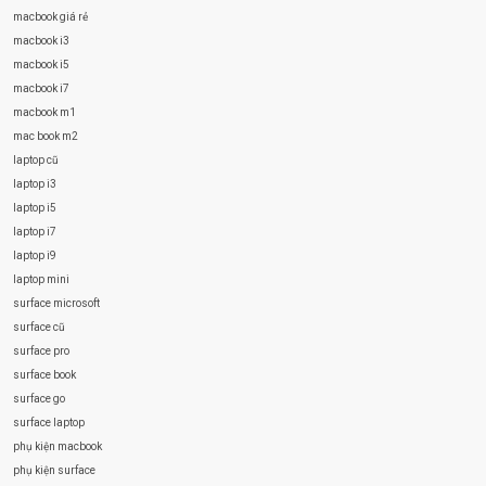
macbook giá rẻ
macbook i3
macbook i5
macbook i7
macbook m1
mac book m2
laptop cũ
laptop i3
laptop i5
laptop i7
laptop i9
laptop mini
surface microsoft
surface cũ
surface pro
surface book
surface go
surface laptop
phụ kiện macbook
phụ kiện surface