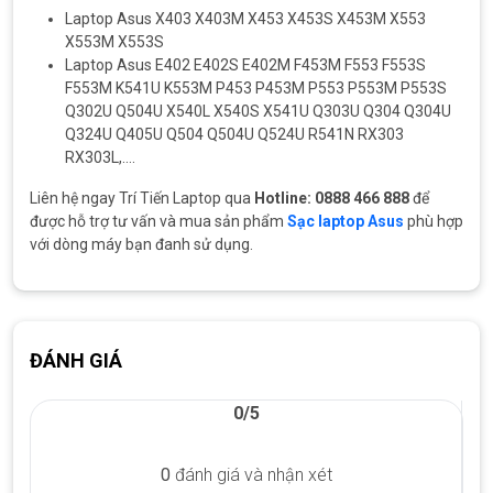
Laptop Asus X403 X403M X453 X453S X453M X553
X553M X553S
Laptop Asus E402 E402S E402M F453M F553 F553S
F553M K541U K553M P453 P453M P553 P553M P553S
Q302U Q504U X540L X540S X541U Q303U Q304 Q304U
Q324U Q405U Q504 Q504U Q524U R541N RX303
RX303L,….
Liên hệ ngay Trí Tiến Laptop qua
Hotline: 0888 466 888
để
được hỗ trợ tư vấn và mua sản phẩm
Sạc laptop Asus
phù hợp
với dòng máy bạn đanh sử dụng.
ĐÁNH GIÁ
0/5
0
đánh giá và nhận xét