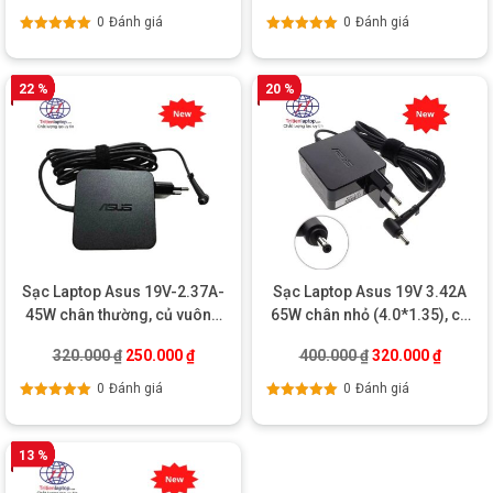
0
Đánh giá
0
Đánh giá
Được xếp
Được xếp
hạng
5.00
5
hạng
5.00
5
sao
sao
22 %
20 %
Sạc Laptop Asus 19V-2.37A-
Sạc Laptop Asus 19V 3.42A
45W chân thường, củ vuông
65W chân nhỏ (4.0*1.35), củ
– Chính hãng
vuông
Giá gốc là: 320.000 ₫.
Giá hiện tại là: 250.000 ₫.
Giá gốc là: 400.0
Giá hiện
320.000
₫
250.000
₫
400.000
₫
320.000
₫
0
Đánh giá
0
Đánh giá
Được xếp
Được xếp
hạng
5.00
5
hạng
5.00
5
sao
sao
13 %