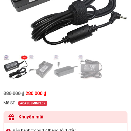
Giá gốc là: 380.000 ₫.
Giá hiện tại là: 280.000 ₫.
380.000
₫
280.000
₫
Mã SP :
ACASUSMINI2.37
Khuyến mãi
Bảo hành trong 12 tháng, lỗi 1 đổi 1
1