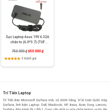
Sạc Laptop Asus 19V 6.32A
chân to (6.0*3.7) (TUF
FX705, FX86) – Chính hãng
Giá gốc là: 750.000 ₫.
Giá hiện tại là: 650.000 ₫.
750.000
₫
650.000
₫
0
Đánh giá
Được xếp
hạng
5.00
5
sao
Trí Tiến Laptop
Trí Tiến Bán Microsoft Surface mới, cũ chính hãng. Sỉ lẻ toàn Quốc máy
Surface, linh kiện Laptop: Dell, Macbook, HP, Asus, Acer, Sony, Lenovo,
Toshiba. Bảo hành lỗi 1 đổi 1. Cung cấp dịch vụ sửa chữa laptop uy tín, lấy