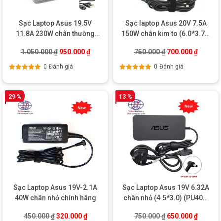
Sạc Laptop Asus 19.5V
Sạc laptop Asus 20V 7.5A
11.8A 230W chân thường
150W chân kim to (6.0*3.7)-
(5.5*2.5) – Chính hãng
Chính hãng
Giá gốc là: 1.050.000 ₫.
Giá hiện tại là: 950.000 ₫.
Giá gốc là: 750.0
Giá hiện
1.050.000
₫
950.000
₫
750.000
₫
700.000
₫
0
Đánh giá
0
Đánh giá
Được xếp
Được xếp
hạng
5.00
5
hạng
5.00
5
sao
sao
29 %
13 %
Sạc Laptop Asus 19V-2.1A
Sạc Laptop Asus 19V 6.32A
40W chân nhỏ chính hãng
chân nhỏ (4.5*3.0) (PU401,
G501) – Chính hãng
Giá gốc là: 450.000 ₫.
Giá hiện tại là: 320.000 ₫.
Giá gốc là: 750.0
Giá hiện
450.000
₫
320.000
₫
750.000
₫
650.000
₫