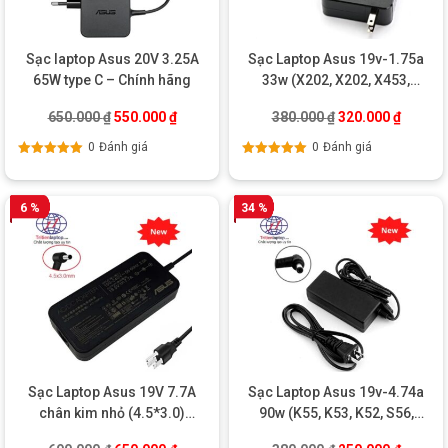
Sạc laptop Asus 20V 3.25A
Sạc Laptop Asus 19v-1.75a
65W type C – Chính hãng
33w (X202, X202, X453,
X553) chân nhỏ chính hãng
Giá gốc là: 650.000 ₫.
Giá hiện tại là: 550.000 ₫.
Giá gốc là: 380.0
Giá hiện
650.000
₫
550.000
₫
380.000
₫
320.000
₫
0
Đánh giá
0
Đánh giá
Được xếp
Được xếp
hạng
5.00
5
hạng
5.00
5
sao
sao
6 %
34 %
Sạc Laptop Asus 19V 7.7A
Sạc Laptop Asus 19v-4.74a
chân kim nhỏ (4.5*3.0)
90w (K55, K53, K52, S56,
(UX535, GL503) – Chính
K56, X550, X552) chính hãng