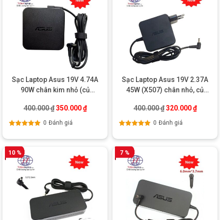
Sạc Laptop Asus 19V 4.74A
Sạc Laptop Asus 19V 2.37A
90W chân kim nhỏ (củ
45W (X507) chân nhỏ, củ
vuông)
vuông – Chính hãng
Giá gốc là: 400.000 ₫.
Giá hiện tại là: 350.000 ₫.
Giá gốc là: 400.0
Giá hiện
400.000
₫
350.000
₫
400.000
₫
320.000
₫
0
Đánh giá
0
Đánh giá
Được xếp
Được xếp
hạng
5.00
5
hạng
5.00
5
sao
sao
10 %
7 %