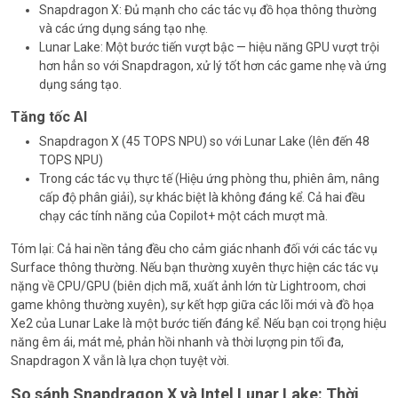
Snapdragon X: Đủ mạnh cho các tác vụ đồ họa thông thường
và các ứng dụng sáng tạo nhẹ.
Lunar Lake: Một bước tiến vượt bậc — hiệu năng GPU vượt trội
hơn hẳn so với Snapdragon, xử lý tốt hơn các game nhẹ và ứng
dụng sáng tạo.
Tăng tốc AI
Snapdragon X (45 TOPS NPU) so với Lunar Lake (lên đến 48
TOPS NPU)
Trong các tác vụ thực tế (Hiệu ứng phòng thu, phiên âm, nâng
cấp độ phân giải), sự khác biệt là không đáng kể. Cả hai đều
chạy các tính năng của Copilot+ một cách mượt mà.
Tóm lại: Cả hai nền tảng đều cho cảm giác nhanh đối với các tác vụ
Surface thông thường. Nếu bạn thường xuyên thực hiện các tác vụ
nặng về CPU/GPU (biên dịch mã, xuất ảnh lớn từ Lightroom, chơi
game không thường xuyên), sự kết hợp giữa các lõi mới và đồ họa
Xe2 của Lunar Lake là một bước tiến đáng kể. Nếu bạn coi trọng hiệu
năng êm ái, mát mẻ, phản hồi nhanh và thời lượng pin tối đa,
Snapdragon X vẫn là lựa chọn tuyệt vời.
So sánh Snapdragon X và Intel Lunar Lake: Thời