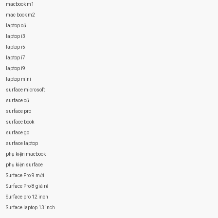
macbook m1
mac book m2
laptop cũ
laptop i3
laptop i5
laptop i7
laptop i9
laptop mini
surface microsoft
surface cũ
surface pro
surface book
surface go
surface laptop
phụ kiện macbook
phụ kiện surface
Surface Pro 9 mới
Surface Pro 8 giá rẻ
Surface pro 12 inch
Surface laptop 13 inch