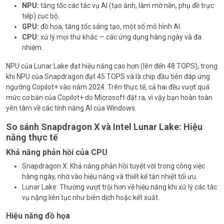
NPU:
tăng tốc các tác vụ AI (tạo ảnh, làm mờ nền, phụ đề trực
tiếp) cục bộ.
GPU:
đồ họa, tăng tốc sáng tạo, một số mô hình AI.
CPU:
xử lý mọi thứ khác — các ứng dụng hàng ngày và đa
nhiệm.
NPU của Lunar Lake đạt hiệu năng cao hơn (lên đến 48 TOPS), trong
khi NPU của Snapdragon đạt 45 TOPS và là chip đầu tiên đáp ứng
ngưỡng Copilot+ vào năm 2024. Trên thực tế, cả hai đều vượt quá
mức cơ bản của Copilot+ do Microsoft đặt ra, vì vậy bạn hoàn toàn
yên tâm về các tính năng AI của Windows.
So sánh Snapdragon X và Intel Lunar Lake: Hiệu
năng thực tế
Khả năng phản hồi của CPU
Snapdragon X: Khả năng phản hồi tuyệt vời trong công việc
hàng ngày, nhờ vào hiệu năng và thiết kế tản nhiệt tối ưu.
Lunar Lake: Thường vượt trội hơn về hiệu năng khi xử lý các tác
vụ nặng liên tục như biên dịch hoặc kết xuất.
Hiệu năng đồ họa