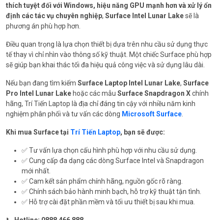
thích tuyệt đối với Windows, hiệu năng GPU mạnh hơn và xử lý ổn
định các tác vụ chuyên nghiệp
,
Surface Intel Lunar Lake
sẽ là
phương án phù hợp hơn.
Điều quan trọng là lựa chọn thiết bị dựa trên nhu cầu sử dụng thực
tế thay vì chỉ nhìn vào thông số kỹ thuật. Một chiếc Surface phù hợp
sẽ giúp bạn khai thác tối đa hiệu quả công việc và sử dụng lâu dài.
Nếu bạn đang tìm kiếm
Surface Laptop Intel Lunar Lake
,
Surface
Pro Intel Lunar Lake
hoặc các mẫu
Surface Snapdragon X
chính
hãng, Trí Tiến Laptop là địa chỉ đáng tin cậy với nhiều năm kinh
nghiệm phân phối và tư vấn các dòng
Microsoft Surface
.
Khi mua Surface tại
Trí Tiến Laptop
, bạn sẽ được:
✅ Tư vấn lựa chọn cấu hình phù hợp với nhu cầu sử dụng.
✅ Cung cấp đa dạng các dòng Surface Intel và Snapdragon
mới nhất.
✅ Cam kết sản phẩm chính hãng, nguồn gốc rõ ràng.
✅ Chính sách bảo hành minh bạch, hỗ trợ kỹ thuật tận tình.
✅ Hỗ trợ cài đặt phần mềm và tối ưu thiết bị sau khi mua.
📞
Hotline:
0888 466 888