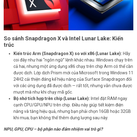
So sánh Snapdragon X và Intel Lunar Lake: Kiến
trúc
Kiến trúc Arm (Snapdragon X) so với x86 (Lunar Lake):
Hãy
coi đây như hai “ngôn ngữ” lệnh khác nhau. Windows chạy trên
cả hai, nhưng một ứng dụng x86 chạy trên chip Arm có thể cần
được dịch. Lớp dịch Prism mới của Microsoft trong Windows 11
24H2 cải thiện đáng kể hiệu năng của Surface Snapdragon đối
với các ứng dụng đã được dịch — rất tốt, nhưng vẫn chưa được
mượt mà như khi chạy mã gốc.
Bộ nhớ tích hợp trên chip (Lunar Lake):
Intel đặt RAM ngay
cạnh CPU/GPU/NPU trên chip. Điều này giúp tiết kiệm điện
năng và tăng hiệu quả, nhưng bạn phải chọn 16GB hoặc 32GB
khi mua; bạn không thể thêm dung lượng sau này.
NPU, GPU, CPU – bộ phận nào đảm nhiệm vai trò gì?