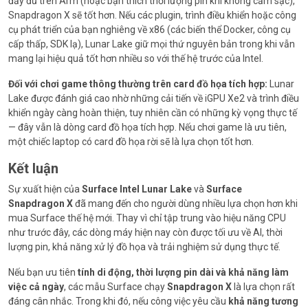
đầy đủ trên Arm (hoặc bạn thích thời lượng pin khi không cắm sạc),
Snapdragon X sẽ tốt hơn. Nếu các plugin, trình điều khiển hoặc công
cụ phát triển của bạn nghiêng về x86 (các biến thể Docker, công cụ
cấp thấp, SDK lạ), Lunar Lake giữ mọi thứ nguyên bản trong khi vẫn
mang lại hiệu quả tốt hơn nhiều so với thế hệ trước của Intel.
Đối với chơi game thông thường trên card đồ họa tích hợp:
Lunar
Lake được đánh giá cao nhờ những cải tiến về iGPU Xe2 và trình điều
khiển ngày càng hoàn thiện, tuy nhiên cần có những kỳ vọng thực tế
— đây vẫn là dòng card đồ họa tích hợp. Nếu chơi game là ưu tiên,
một chiếc laptop có card đồ họa rời sẽ là lựa chọn tốt hơn.
Kết luận
Sự xuất hiện của
Surface Intel Lunar Lake
và
Surface
Snapdragon X
đã mang đến cho người dùng nhiều lựa chọn hơn khi
mua Surface thế hệ mới. Thay vì chỉ tập trung vào hiệu năng CPU
như trước đây, các dòng máy hiện nay còn được tối ưu về AI, thời
lượng pin, khả năng xử lý đồ họa và trải nghiệm sử dụng thực tế.
Nếu bạn ưu tiên
tính di động, thời lượng pin dài và khả năng làm
việc cả ngày
, các mẫu Surface chạy
Snapdragon X
là lựa chọn rất
đáng cân nhắc. Trong khi đó, nếu công việc yêu cầu
khả năng tương