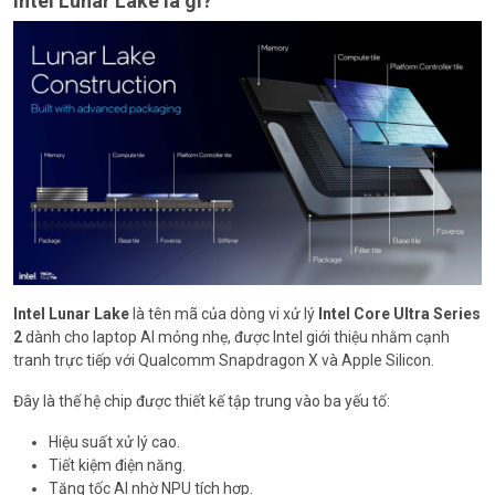
Intel Lunar Lake là gì?
Intel Lunar Lake
là tên mã của dòng vi xử lý
Intel Core Ultra Series
2
dành cho laptop AI mỏng nhẹ, được Intel giới thiệu nhằm cạnh
tranh trực tiếp với Qualcomm Snapdragon X và Apple Silicon.
Đây là thế hệ chip được thiết kế tập trung vào ba yếu tố:
Hiệu suất xử lý cao.
Tiết kiệm điện năng.
Tăng tốc AI nhờ NPU tích hợp.