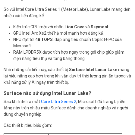
So với Intel Core Ultra Series 1 (Meteor Lake), Lunar Lake mang đến
nhiều cải tiến đáng kể:
Kiến trúc CPU mới với nhân
Lion Cove
và
Skymont
.
GPU Intel Arc Xe2 thế hệ mới mạnh hơn đáng kể.
NPU đạt tới
48 TOPS
, đáp ứng tiêu chuẩn Copilot+ PC của
Microsoft.
RAM LPDDR5X được tích hợp ngay trong gói chip giúp giảm
điện năng tiêu thụ và tăng băng thông.
Nhờ những cải tiến này, các thiết bị
Surface Intel Lunar Lake
mang
lại hiệu năng cao hơn trong khi vẫn duy trì thời lượng pin ấn tượng và
khả năng xử lý AI ngay trên thiết bị.
Surface nào sử dụng Intel Lunar Lake?
Sau khi Intel ra mắt
Core Ultra Series 2
, Microsoft đã trang bị nền
tảng này trên nhiều mẫu Surface dành cho doanh nghiệp và người
dùng chuyên nghiệp.
Các thiết bị tiêu biểu gồm: