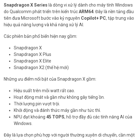
Snapdragon X Series
là dòng vi xử lý dành cho máy tính Windows
do Qualcomm phát triển trên kiến trúc
ARM64
. Đây là nền tảng đầu
tiên đưa Microsoft bước vào kỷ nguyên
Copilot+ PC
, tập trung vào
hiệu quả năng lượng và khả năng xử lý AI.
Các phiên bản phổ biến hiện nay gồm:
Snapdragon X
Snapdragon X Plus
Snapdragon X Elite
Snapdragon X2 (thế hệ mới)
Những ưu điểm nổi bật của Snapdragon X gồm:
Hiệu suất trên mỗi watt rất cao.
Hoạt động mát và gần như không gây tiếng ồn.
Thời lượng pin vượt trội.
Khởi động và đánh thức máy gần như tức thì.
NPU đạt khoảng
45 TOPS
, hỗ trợ đầy đủ các tính năng AI của
Windows.
Đây là lựa chọn phù hợp với người thường xuyên di chuyển, cần một