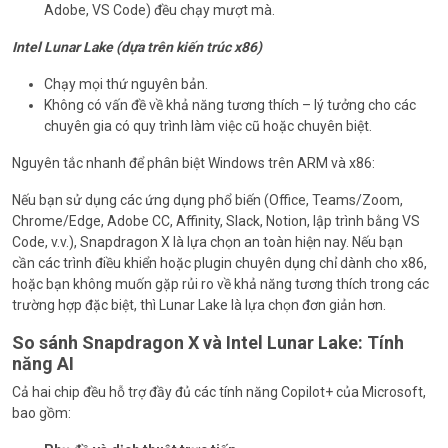
Adobe, VS Code) đều chạy mượt mà.
Intel Lunar Lake (dựa trên kiến ​​trúc x86)
Chạy mọi thứ nguyên bản.
Không có vấn đề về khả năng tương thích – lý tưởng cho các
chuyên gia có quy trình làm việc cũ hoặc chuyên biệt.
Nguyên tắc nhanh để phân biệt Windows trên ARM và x86:
Nếu bạn sử dụng các ứng dụng phổ biến (Office, Teams/Zoom,
Chrome/Edge, Adobe CC, Affinity, Slack, Notion, lập trình bằng VS
Code, v.v.), Snapdragon X là lựa chọn an toàn hiện nay. Nếu bạn
cần các trình điều khiển hoặc plugin chuyên dụng chỉ dành cho x86,
hoặc bạn không muốn gặp rủi ro về khả năng tương thích trong các
trường hợp đặc biệt, thì Lunar Lake là lựa chọn đơn giản hơn.
So sánh Snapdragon X và Intel Lunar Lake: Tính
năng AI
Cả hai chip đều hỗ trợ đầy đủ các tính năng Copilot+ của Microsoft,
bao gồm: