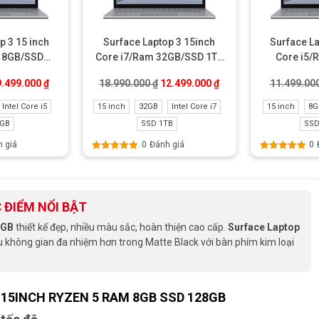
p 3 15 inch
Surface Laptop 3 15inch
Surface La
m 8GB/SSD
Core i7/Ram 32GB/SSD 1TB
Core i5/
ke New
Like New
128GB
0 ₫.
iá gốc là: 12.499.000 ₫.
Giá hiện tại là: 9.499.000 ₫.
Giá gốc là: 18.990.000 ₫.
Giá hiện tại là: 12.499
9.499.000
₫
18.990.000
₫
12.499.000
₫
11.499.00
Intel Core i5
15 inch
32GB
Intel Core i7
15 inch
8G
6GB
SSD 1TB
SSD
 giá
0
Đánh giá
0
Được xếp
Được xếp
hạng
5.00
5
hạng
5.00
5
sao
sao
 ĐIỂM NỔI BẬT
8GB
thiết kế đẹp, nhiều màu sắc, hoàn thiện cao cấp.
Surface Laptop
 không gian đa nhiệm hơn trong Matte Black với bàn phím kim loại
15INCH RYZEN 5 RAM 8GB SSD 128GB