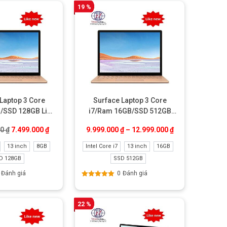
19 %
Laptop 3 Core
Surface Laptop 3 Core
/SSD 128GB Like
i7/Ram 16GB/SSD 512GB
new
Like New
00 ₫.
Giá gốc là: 10.999.000 ₫.
Giá hiện tại là: 7.499.000 ₫.
00
₫
7.499.000
₫
9.999.000
₫
–
12.999.000
₫
13 inch
8GB
Intel Core i7
13 inch
16GB
D 128GB
SSD 512GB
Đánh giá
0
Đánh giá
Được xếp
hạng
5.00
5
sao
22 %