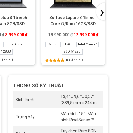
›
ptop 3 15 inch
Surface Laptop 3 15 inch
Surfa
Ram 8GB/SSD
Core i7/Ram 16GB/SSD
i7/Ram
 Like New
512GB Like New
.000 ₫.
Giá gốc là: 11.499.000 ₫.
Giá hiện tại là: 8.999.000 ₫.
Giá gốc là: 18.990.000 ₫.
Giá hiện tại là: 12
0
₫
8.999.000
₫
18.990.000
₫
12.999.000
₫
9.999.0
B
Intel Core i5
15 inch
16GB
Intel Core i7
Intel Core 
 128GB
SSD 512GB
Đánh giá
0
Đánh giá
Được xếp
Được xếp
hạng
5.00
5
hạng
5.00
sao
sao
THÔNG SỐ KỸ THUẬT
13,4” x 9,6 ”x 0,57”
Kích thước
(339,5 mm x 244 mm
x 14,69 mm)
Màn hình 15 ”: Màn
Trưng bày
hình PixelSense ™
15”, Độ phân giải:
Tùy chọn Ram 8GB
2496 x 1664 (201