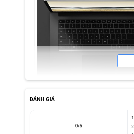
ĐÁNH GIÁ
Cấu hìn
Làm việc, giải trí và kết nối mọi lúc mọi nơi
1
Surface Laptop 3 Ryzen 5
giúp bạn hoàn thành công việc
0/5
bạn, đồng thời thể hiện và âm thanh tốt nhất của bạn tro
2