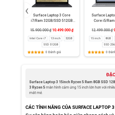
‹
Surface Laptop 3 Core
Surface Lapto
i7/Ram 32GB/SSD 512GB
Core i5/Ra
Like New
256GB Li
Giá gốc là: 15.900.000 ₫.
Giá hiện tại là: 10.499.00
G
15.900.000
₫
10.499.000
₫
12.499.000
₫
Intel Core i7
13 inch
32GB
15 inch
8GB
SSD 512GB
SSD 25
0
Đánh giá
0
Đánh
Được xếp
Được xếp
hạng
5.00
5
hạng
5.00
5
sao
sao
ĐẶC
Surface Laptop 3 15inch Ryzen 5 Ram 8GB SSD 12
3 Ryzen 5
màn hình cảm ứng 15 inch lớn hơn với nhiều
mát mẻ.
CÁC TÍNH NĂNG CỦA SURFACE LAPTOP 3 