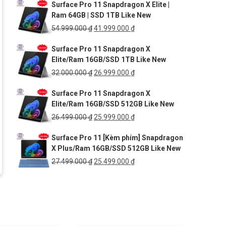
Surface Pro 11 Snapdragon X Elite |
là:
tại
Ram 64GB | SSD 1TB Like New
35.899.000 ₫.
là:
31.499.000 ₫.
Giá
Giá
54.999.000
₫
41.999.000
₫
gốc
hiện
Surface Pro 11 Snapdragon X
là:
tại
Elite/Ram 16GB/SSD 1TB Like New
54.999.000 ₫.
là:
41.999.000 ₫.
Giá
Giá
32.000.000
₫
26.999.000
₫
gốc
hiện
Surface Pro 11 Snapdragon X
là:
tại
Elite/Ram 16GB/SSD 512GB Like New
32.000.000 ₫.
là:
26.999.000 ₫.
Giá
Giá
26.499.000
₫
25.999.000
₫
gốc
hiện
Surface Pro 11 [Kèm phím] Snapdragon
là:
tại
X Plus/Ram 16GB/SSD 512GB Like New
26.499.000 ₫.
là:
25.999.000 ₫.
Giá
Giá
27.499.000
₫
25.499.000
₫
gốc
hiện
là:
tại
27.499.000 ₫.
là:
25.499.000 ₫.