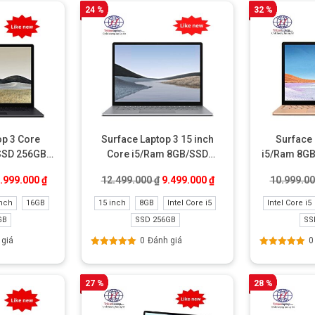
24 %
32 %
op 3 Core
Surface Laptop 3 15 inch
Surface 
SSD 256GB
Core i5/Ram 8GB/SSD
i5/Ram 8GB
ew
256GB Like New
Giá gốc là: 12.499.000 ₫.
Giá hiện tại là: 9.499.0
.999.000
₫
12.499.000
₫
9.499.000
₫
10.999.0
việc, giải trí và kết nối mọi lúc mọi nơi
inch
16GB
15 inch
8GB
Intel Core i5
Intel Core i5
GB
SSD 256GB
SS
 giá
0
Đánh giá
0
à chia sẻ những khoảnh khắc tuyệt vời với Skype * và webcam HD mặt
Được xếp
Được xếp
hạng
5.00
5
hạng
5.00
5
.
sao
sao
27 %
28 %
ạn.