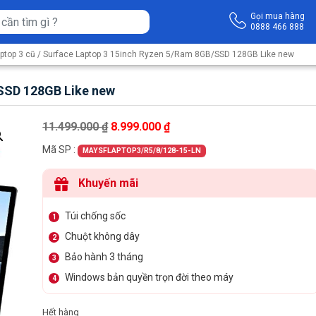
Gọi mua hàng
0888 466 888
ptop 3 cũ
/ Surface Laptop 3 15inch Ryzen 5/Ram 8GB/SSD 128GB Like new
SSD 128GB Like new
Giá gốc là: 11.499.000 ₫.
Giá hiện tại là: 8.999.000 ₫.
11.499.000
₫
8.999.000
₫
Mã SP :
MAYSFLAPTOP3/R5/8/128-15-LN
Khuyến mãi
Túi chống sốc
1
Chuột không dây
2
Bảo hành 3 tháng
3
Windows bản quyền trọn đời theo máy
4
Hết hàng