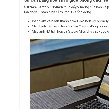
Sự cân bằng hoàn hảo giữa phong cách và
Surface Laptop 3 15inch
thúc đẩy ý tưởng của bạn và 
lựa chọn – màn hình cảm ứng 15 sống động.
Đa nhiệm và hoàn thành nhiều việc hơn với bộ xử l
Màn hình cảm ứng PixelSense ™ sống động với kích
Máy ảnh HD tích hợp và Studio Mics cho các cuộc gọ