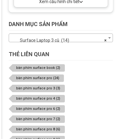
Xem cấu hình chi tiết
™ RX Vega 11, Đồ họa
Microsoft Surface®
Edition
DANH MỤC SẢN PHẨM
Surface Laptop 3 cũ (14)
×
THẺ LIÊN QUAN
bàn phím surface book
(2)
bàn phím surface pro
(24)
bàn phím surface pro 3
(3)
bàn phím surface pro 4
(2)
bàn phím surface pro 6
(2)
bàn phím surface pro 7
(2)
bàn phím surface pro 8
(6)