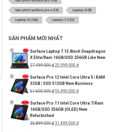
bàn phím surface pro 9
(6)
bàn phím surface pro x
(10)
Laptop i3
(8)
Laptop i5
(106)
Laptop i7
(121)
SẢN PHẨM MỚI NHẤT
Surface Laptop 7 13.8inch Snapdragon
X Elite/Ram 16GB/SSD 256GB Like New
Giá
Giá
27.499.000
₫
25.999.000
₫
gốc
hiện
Surface Pro 12 Intel Core Ultra 5 | RAM
là:
tại
32GB | SSD 512GB New Business
27.499.000 ₫.
là:
25.999.000 ₫.
Giá
Giá
61.600.000
₫
55.490.000
₫
gốc
hiện
Surface Pro 11 Intel Core Ultra 7/Ram
là:
tại
16GB/SSD 256GB (OLED) New
61.600.000 ₫.
là:
Refurbished
55.490.000 ₫.
Giá
Giá
35.899.000
₫
31.499.000
₫
gốc
hiện