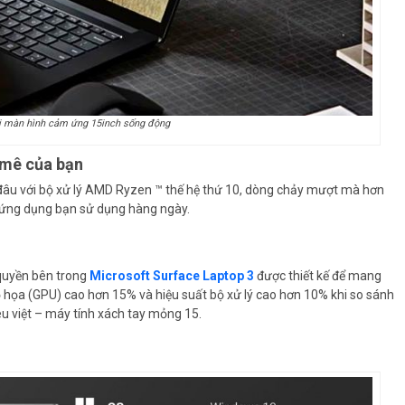
ới màn hình cảm ứng 15inch sống động
 mê của bạn
 đâu với bộ xử lý AMD Ryzen ™ thế hệ thứ 10, dòng chảy mượt mà hơn
c ứng dụng bạn sử dụng hàng ngày.
quyền bên trong
Microsoft Surface Laptop 3
được thiết kế để mang
ồ họa (GPU) cao hơn 15% và hiệu suất bộ xử lý cao hơn 10% khi so sánh
êu việt – máy tính xách tay mỏng 15.