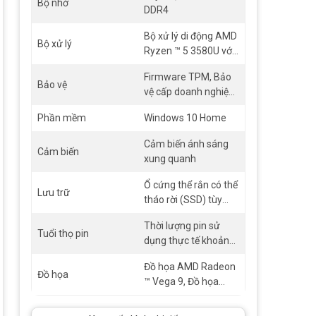
Bộ nhớ
DDR4
PPI), Tỷ lệ co: 3: 2
Surface Pen * được
Bộ xử lý di động AMD
kích hoạt, Cảm ứng:
Bộ xử lý
Ryzen ™ 5 3580U với
Cảm ứng đa điểm 10
đồ họa Radeon ™
điểm
Firmware TPM, Bảo
Vega 9 Microsoft
Bảo vệ
vệ cấp doanh nghiệp
Surface® Edition
với đăng nhập bằng
Phần mềm
Windows 10 Home
khuôn mặt Windows
Hello
Cảm biến ánh sáng
Cảm biến
xung quanh
Ổ cứng thể rắn có thể
Lưu trữ
tháo rời (SSD) tùy
chọn: 128GB,
Thời lượng pin sử
Tuổi thọ pin
dụng thực tế khoảng
là 5-6h (tuỳ từng tác
Đồ họa AMD Radeon
vụ và môi trường)
Đồ họa
™ Vega 9, Đồ họa
Microsoft Surface®
Edition AMD Radeon