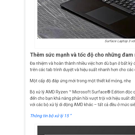
Surface Laptop 3 v
Thêm sức mạnh và tốc độ cho những đam
Đa nhiệm và hoàn thành nhiều việc hơn dù bạn ở bất kỳ
trên các tab trình duyệt và hiệu suất nhanh hơn cho cá
Một cấp độ đáp ứng mới trong một thiết kế mỏng, nhẹ
Bộ xử lý AMD Ryzen ™ Microsoft Surface® Edition độc 
đến cho bạn khả năng phản hồi vượt trội với hiệu suất đ
với các bộ xử lý di động AMD khác – tất cả đều ở mức si
Thông tin bộ xử lý 15 ”