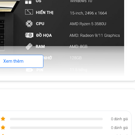
Xem thêm
h Surface Laptop 3 15 inch
0 đánh giá
 một cách dễ dàng. Hãy sáng tạo, làm việc và giải trí theo cách của
ng các cuộc gọi điện video.
0 đánh giá