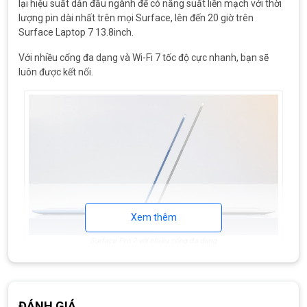
lại hiệu suất dẫn đầu ngành để có năng suất liền mạch với thời
lượng pin dài nhất trên mọi Surface, lên đến 20 giờ trên
Surface Laptop 7 13.8inch.
Với nhiều cổng đa dạng và Wi-Fi 7 tốc độ cực nhanh, bạn sẽ
luôn được kết nối.
Xem thêm
Surface Pro 7 với nhiều cổng đa dạng
Surface Laptop 7 13.8inch Snapdragon X Elite/Ram
64GB/SSD 1TB
có Camera Full HD Surface Studio hỗ trợ các
Hiệu ứng Windows Studio được hỗ trợ bởi AI như Tự động tạo
ĐÁNH GIÁ