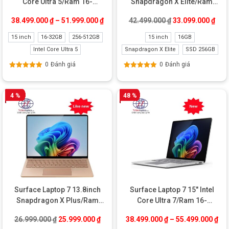
Core Ultra 5/Ram 16-
Snapdragon X Elite/Ram
32GB/SSD 256-512GB
16GB/SSD 256GB New
Giá gốc là: 42.49
Giá 
38.499.000
₫
–
51.999.000
₫
42.499.000
₫
33.099.000
₫
(Platinum + Black)
15 inch
16-32GB
256-512GB
15 inch
16GB
Intel Core Ultra 5
Snapdragon X Elite
SSD 256GB
0
Đánh giá
0
Đánh giá
Được xếp
Được xếp
hạng
5.00
5
hạng
5.00
5
sao
sao
4 %
48 %
Surface Laptop 7 13.8inch
Surface Laptop 7 15″ Intel
Snapdragon X Plus/Ram
Core Ultra 7/Ram 16-
16GB/SSD 512GB Like New
32GB/SSD 256GB-1TB
Giá gốc là: 26.999.000 ₫.
Giá hiện tại là: 25.999.000 ₫.
26.999.000
₫
25.999.000
₫
38.499.000
₫
–
55.499.000
₫
(Full box)
(Platinum + Black)