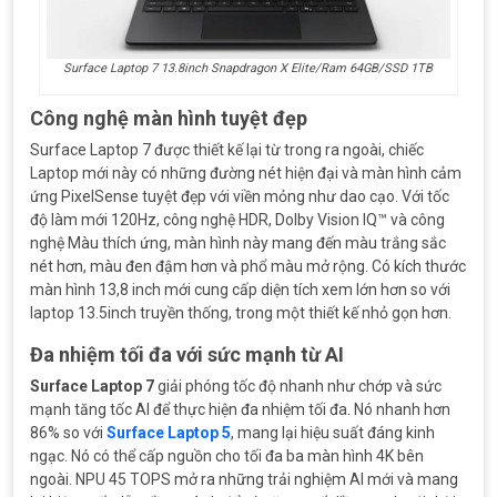
Surface Laptop 7 13.8inch Snapdragon X Elite/Ram 64GB/SSD 1TB
Công nghệ màn hình tuyệt đẹp
Surface Laptop 7 được thiết kế lại từ trong ra ngoài, chiếc
Laptop mới này có những đường nét hiện đại và màn hình cảm
ứng PixelSense tuyệt đẹp với viền mỏng như dao cạo. Với tốc
độ làm mới 120Hz, công nghệ HDR, Dolby Vision IQ™ và công
nghệ Màu thích ứng, màn hình này mang đến màu trắng sắc
nét hơn, màu đen đậm hơn và phổ màu mở rộng. Có kích thước
màn hình 13,8 inch mới cung cấp diện tích xem lớn hơn so với
laptop 13.5inch truyền thống, trong một thiết kế nhỏ gọn hơn.
Đa nhiệm tối đa với sức mạnh từ AI
Surface Laptop 7
giải phóng tốc độ nhanh như chớp và sức
mạnh tăng tốc AI để thực hiện đa nhiệm tối đa. Nó nhanh hơn
86% so với
Surface Laptop 5
, mang lại hiệu suất đáng kinh
ngạc. Nó có thể cấp nguồn cho tối đa ba màn hình 4K bên
ngoài. NPU 45 TOPS mở ra những trải nghiệm AI mới và mang