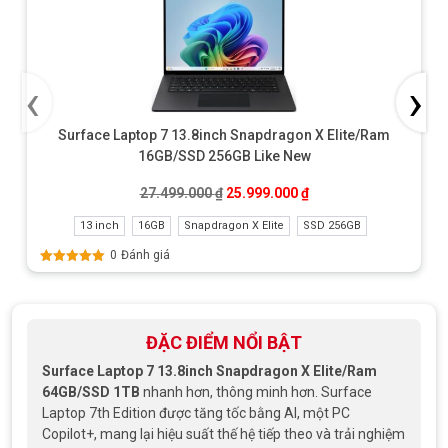
‹
›
Surface Laptop 7 13.8inch Snapdragon X Elite/Ram
16GB/SSD 256GB Like New
Giá gốc là: 27.499.000 ₫.
Giá hiện tại là: 25.999
27.499.000
₫
25.999.000
₫
13 inch
16GB
Snapdragon X Elite
SSD 256GB
0
Đánh giá
Được xếp
hạng
5.00
5
sao
ĐẶC ĐIỂM NỔI BẬT
Surface Laptop 7 13.8inch Snapdragon X Elite/Ram
64GB/SSD 1TB
nhanh hơn, thông minh hơn. Surface
Laptop 7th Edition được tăng tốc bằng AI, một PC
Copilot+, mang lại hiệu suất thế hệ tiếp theo và trải nghiệm