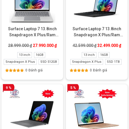
Surface Laptop 7 13.8inch
Surface Laptop 7 13.8inch
Snapdragon X Plus/Ram
Snapdragon X Plus/Ram
16GB/SSD 512GB New
16GB/SSD 1TB New
Giá gốc là: 28.999.000 ₫.
Giá hiện tại là: 27.990.000 ₫.
Giá gốc là: 42.59
Giá 
28.999.000
₫
27.990.000
₫
42.599.000
₫
32.499.000
₫
Refurbished
13 inch
16GB
13 inch
16GB
Snapdragon X Plus
SSD 512GB
Snapdragon X Plus
SSD 1TB
0
Đánh giá
0
Đánh giá
Được xếp
Được xếp
hạng
5.00
5
hạng
5.00
5
sao
sao
9 %
5 %