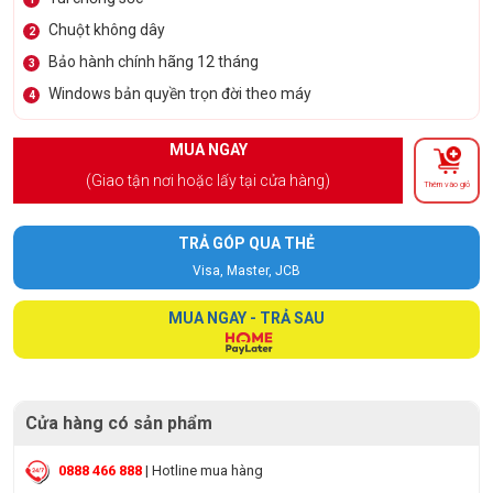
Chuột không dây
2
Bảo hành chính hãng 12 tháng
3
Windows bản quyền trọn đời theo máy
4
MUA NGAY
(Giao tận nơi hoặc lấy tại cửa hàng)
Thêm vào giỏ
TRẢ GÓP QUA THẺ
Visa, Master, JCB
MUA NGAY - TRẢ SAU
Cửa hàng có sản phẩm
0888 466 888
| Hotline mua hàng