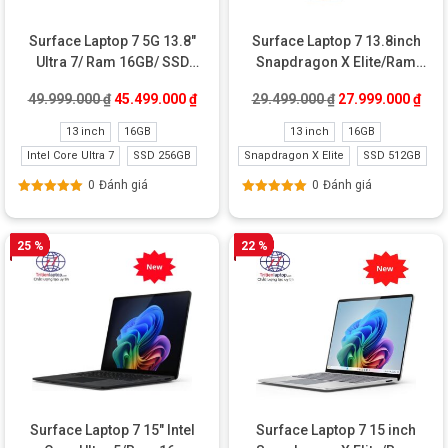
Surface Laptop 7 5G 13.8″
Surface Laptop 7 13.8inch
Ultra 7/ Ram 16GB/ SSD
Snapdragon X Elite/Ram
256GB New
16GB/SSD 512GB New
Giá gốc là: 49.999.000 ₫.
Giá hiện tại là: 45.499.000 ₫.
Giá gốc là: 29.49
Giá 
49.999.000
₫
45.499.000
₫
29.499.000
₫
27.999.000
₫
Refurbished
13 inch
16GB
13 inch
16GB
Intel Core Ultra 7
SSD 256GB
Snapdragon X Elite
SSD 512GB
0
Đánh giá
0
Đánh giá
Được xếp
Được xếp
hạng
5.00
5
hạng
5.00
5
sao
sao
25 %
22 %
Surface Laptop 7 15″ Intel
Surface Laptop 7 15 inch