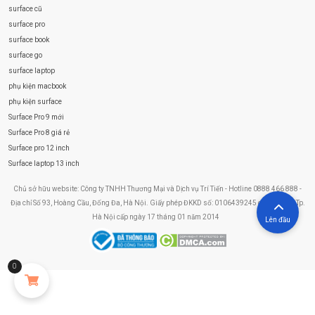
surface cũ
surface pro
surface book
surface go
surface laptop
phụ kiện macbook
phụ kiện surface
Surface Pro 9 mới
Surface Pro 8 giá rẻ
Surface pro 12 inch
Surface laptop 13 inch
Chủ sở hữu website: Công ty TNHH Thương Mại và Dịch vụ Trí Tiến - Hotline 0888 466 888 -
Địa chỉ Số 93, Hoàng Cầu, Đống Đa, Hà Nội. Giấy phép ĐKKD số: 0106439245 do Sở KHĐT Tp.
Hà Nội cấp ngày 17 tháng 01 năm 2014
Lên đầu
0