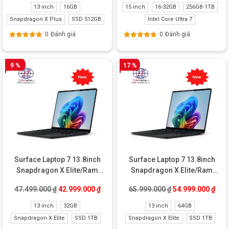
13 inch
16GB
15 inch
16-32GB
256GB-1TB
Snapdragon X Plus
SSD 512GB
Intel Core Ultra 7
0
Đánh giá
0
Đánh giá
Được xếp
Được xếp
hạng
5.00
5
hạng
5.00
5
sao
sao
9 %
17 %
Surface Laptop 7 13.8inch
Surface Laptop 7 13.8inch
Snapdragon X Elite/Ram
Snapdragon X Elite/Ram
32GB/SSD 1TB New
64GB/SSD 1TB New
Giá gốc là: 47.499.000 ₫.
Giá hiện tại là: 42.999.000 ₫.
Giá gốc là: 65.99
Giá 
47.499.000
₫
42.999.000
₫
65.999.000
₫
54.999.000
₫
13 inch
32GB
13 inch
64GB
Snapdragon X Elite
SSD 1TB
Snapdragon X Elite
SSD 1TB