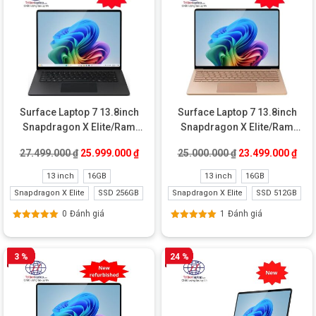
Surface Laptop 7 13.8inch
Surface Laptop 7 13.8inch
Snapdragon X Elite/Ram
Snapdragon X Elite/Ram
16GB/SSD 256GB Like New
16GB/SSD 512GB Like New
Giá gốc là: 27.499.000 ₫.
Giá hiện tại là: 25.999.000 ₫.
Giá gốc là: 25.00
Giá 
27.499.000
₫
25.999.000
₫
25.000.000
₫
23.499.000
₫
13 inch
16GB
13 inch
16GB
Snapdragon X Elite
SSD 256GB
Snapdragon X Elite
SSD 512GB
0
Đánh giá
1
Đánh giá
Được xếp
Được xếp
hạng
5.00
5
hạng
5.00
5
sao
sao
3 %
24 %