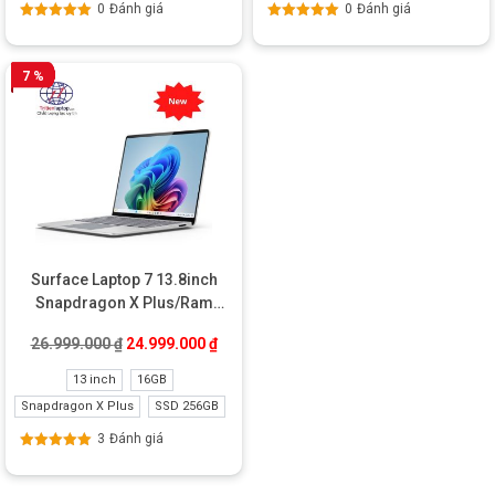
0
Đánh giá
0
Đánh giá
Được xếp
Được xếp
hạng
5.00
5
hạng
5.00
5
sao
sao
7 %
Surface Laptop 7 13.8inch
Snapdragon X Plus/Ram
16GB/SSD 256GB New
Giá gốc là: 26.999.000 ₫.
Giá hiện tại là: 24.999.000 ₫.
26.999.000
₫
24.999.000
₫
13 inch
16GB
Snapdragon X Plus
SSD 256GB
3
Đánh giá
Được xếp
hạng
5.00
5
sao