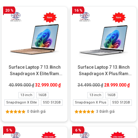
20 %
16 %
Surface Laptop 7 13.8inch
Surface Laptop 7 13.8inch
Snapdragon X Elite/Ram
Snapdragon X Plus/Ram
16GB/SSD 512GB New
16GB/SSD 512GB New
Giá gốc là: 40.999.000 ₫.
Giá hiện tại là: 32.999.000 ₫.
Giá gốc là: 34.49
Giá 
40.999.000
₫
32.999.000
₫
34.499.000
₫
28.999.000
₫
13 inch
16GB
13 inch
16GB
Snapdragon X Elite
SSD 512GB
Snapdragon X Plus
SSD 512GB
0
Đánh giá
3
Đánh giá
Được xếp
Được xếp
hạng
5.00
5
hạng
5.00
5
sao
sao
5 %
6 %