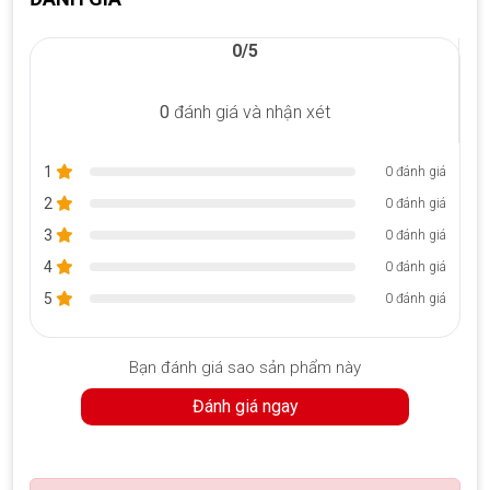
khung, Làm mờ chân dung, Bộ lọc sáng tạo và Lấy nét bằng
giọng nói – để bạn có hình ảnh rõ ràng và tự tin. Âm thanh
0/5
được tăng cường AI với Loa Omnisonic® cao cấp và Dolby®
Atmos® xi cũng như Micrô phòng thu sẽ khuếch đại giọng nói
và sự hiện diện của bạn.
0
đánh giá và nhận xét
1
0 đánh giá
2
0 đánh giá
3
0 đánh giá
4
0 đánh giá
5
0 đánh giá
Bạn đánh giá sao sản phẩm này
Sức mạnh tăng tốc AI để thực hiện đa nhiệm tối đa
Đánh giá ngay
Bàn phím tối ưu gõ nhanh hơn
Surface Laptop
nổi tiếng với trải nghiệm gõ phím thoải mái và
yên tĩnh và giờ đây, mọi thao tác gõ phím đều được hoàn thiện.