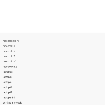
macbook giá rẻ
macbook i3
macbook i5
macbook i7
macbook m1
mac book m2
laptop cũ
laptop i3
laptop i5
laptop i7
laptop i9
laptop mini
surface microsoft