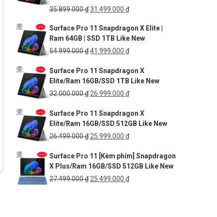
Giá
Giá
35.899.000
₫
31.499.000
₫
gốc
hiện
Surface Pro 11 Snapdragon X Elite |
là:
tại
Ram 64GB | SSD 1TB Like New
35.899.000 ₫.
là:
31.499.000 ₫.
Giá
Giá
54.999.000
₫
41.999.000
₫
gốc
hiện
Surface Pro 11 Snapdragon X
là:
tại
Elite/Ram 16GB/SSD 1TB Like New
54.999.000 ₫.
là:
41.999.000 ₫.
Giá
Giá
32.000.000
₫
26.999.000
₫
gốc
hiện
Surface Pro 11 Snapdragon X
là:
tại
Elite/Ram 16GB/SSD 512GB Like New
32.000.000 ₫.
là:
26.999.000 ₫.
Giá
Giá
26.499.000
₫
25.999.000
₫
gốc
hiện
Surface Pro 11 [Kèm phím] Snapdragon
là:
tại
X Plus/Ram 16GB/SSD 512GB Like New
26.499.000 ₫.
là:
25.999.000 ₫.
Giá
Giá
27.499.000
₫
25.499.000
₫
gốc
hiện
là:
tại
27.499.000 ₫.
là: