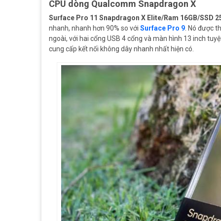
CPU dòng Qualcomm Snapdragon X
Surface Pro 11 Snapdragon X Elite/Ram 16GB/SSD 
nhanh, nhanh hơn 90% so với
Surface Pro 9
. Nó được t
ngoài, với hai cổng USB 4 cổng và màn hình 13 inch tuyệ
cung cấp kết nối không dây nhanh nhất hiện có.