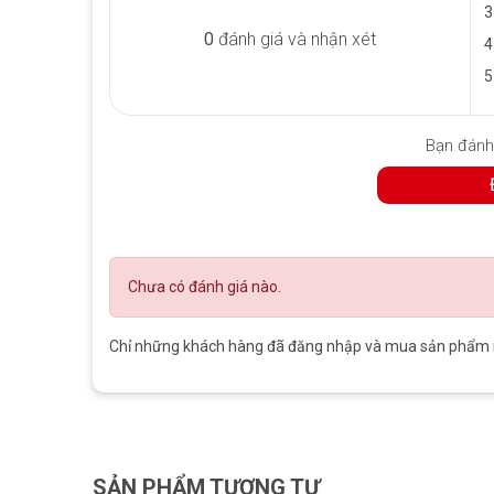
3
Màn hình OLED
0
đánh giá và nhận xét
4
Surface Pro 10 for Business
đã thực hiện một thay đổ
5
chống phản chiếu giúp khả năng hiển thị ngoài trời tốt 
thêm màn hình OLED tùy chọn có hỗ trợ HDR, mang lại tr
đang chơi game hay xem phim hay thậm chí chỉ sử dụng m
Bạn đánh
lớn. Máy tính xách tay cao cấp đã có màn hình OLED được 
đáng chú ý.
Chưa có đánh giá nào.
Chỉ những khách hàng đã đăng nhập và mua sản phẩm nà
SẢN PHẨM TƯƠNG TỰ