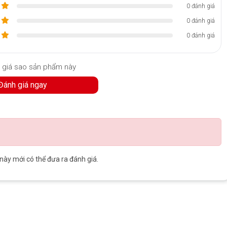
0 đánh giá
0 đánh giá
i rất đáng hoan nghênh đối với màn hình bằng cách thêm lớp phủ
0 đánh giá
hơn nhiều. Nhưng Surface Pro 11 thậm chí còn tiến xa hơn khi bổ sung
ải nghiệm hình ảnh tốt hơn nhiều so với các mẫu trước đó. Cho dù bạn
áy tính bảng như bình thường, điều này sẽ tạo ra sự khác biệt rất
 giá sao sản phẩm này
một thời gian, vì vậy việc Microsoft thực hiện bước nhảy vọt là điều
Đánh giá ngay
y mới có thể đưa ra đánh giá.