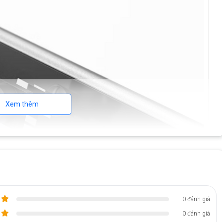
Xem thêm
0 đánh giá
0 đánh giá
mới trên Surface Pro 11