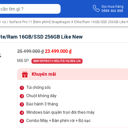
Gọi mua hàng
0888 466 888
1 cũ
/ Surface Pro 11 [Kèm phím] Snapdragon X Elite/Ram 16GB/SSD 256GB Like
lite/Ram 16GB/SSD 256GB Like New
Giá gốc là: 25.499.000 ₫.
Giá hiện tại là: 23.499.000 ₫
25.499.000
₫
23.499.000
₫
Mã SP :
MAYSFPRO11/XELITE/16/256-LN
Khuyến mãi
Túi chống sốc
1
Chuột không dây
2
Bảo hành 3 tháng
3
Windows bản quyền trọn đời theo máy
4
Combo Máy + Bàn phím rời + Bộ sạc
5