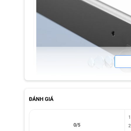
ĐÁNH GIÁ
1
0/5
2
Webcam 