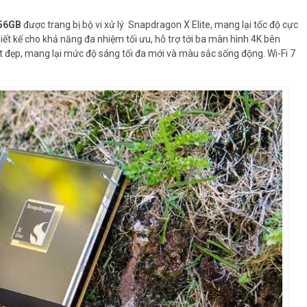
256GB
được trang bị bộ vi xử lý Snapdragon X Elite, mang lại tốc độ cực
hiết kế cho khả năng đa nhiệm tối ưu, hỗ trợ tới ba màn hình 4K bên
t đẹp, mang lại mức độ sáng tối đa mới và màu sắc sống động. Wi-Fi 7