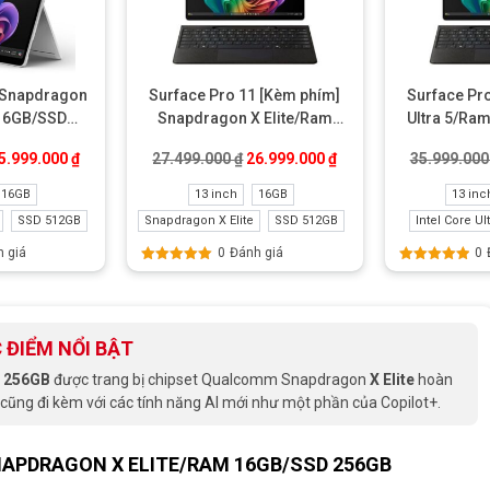
 Snapdragon
Surface Pro 11 [Kèm phím]
Surface Pr
 16GB/SSD
Snapdragon X Elite/Ram
Ultra 5/Ra
ke New
16GB/SSD 512GB Like New
Li
0 ₫.
iá gốc là: 26.499.000 ₫.
Giá hiện tại là: 25.999.000 ₫.
Giá gốc là: 27.499.000 ₫.
Giá hiện tại là: 26.999
5.999.000
₫
27.499.000
₫
26.999.000
₫
35.999.00
16GB
13 inch
16GB
13 inc
SSD 512GB
Snapdragon X Elite
SSD 512GB
Intel Core Ult
 giá
0
Đánh giá
0
Được xếp
Được xếp
hạng
5.00
5
hạng
5.00
5
sao
sao
 ĐIỂM NỔI BẬT
D 256GB
được trang bị chipset Qualcomm Snapdragon
X Elite
hoàn
 cũng đi kèm với các tính năng AI mới như một phần của Copilot+.
NAPDRAGON X ELITE/RAM 16GB/SSD 256GB