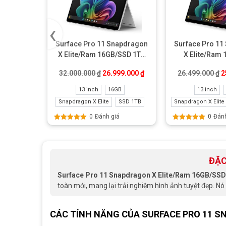
‹
Surface Pro 11 Snapdragon
Surface Pro 11
X Elite/Ram 16GB/SSD 1TB
X Elite/Ram
Like New
512GB Li
Giá gốc là: 32.000.000 ₫.
Giá hiện tại là: 26.999.00
G
32.000.000
₫
26.999.000
₫
26.499.000
₫
2
13 inch
16GB
13 inch
Snapdragon X Elite
SSD 1TB
Snapdragon X Elite
0
Đánh giá
0
Đánh
Được xếp
Được xếp
hạng
5.00
5
hạng
5.00
5
sao
sao
ĐẶC
Surface Pro 11 Snapdragon X Elite/Ram 16GB/SS
toàn mới, mang lại trải nghiệm hình ảnh tuyệt đẹp. Nó
CÁC TÍNH NĂNG CỦA SURFACE PRO 11 S