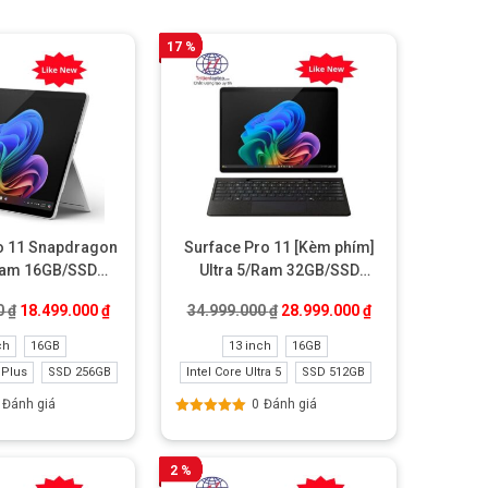
25.499.000 ₫.
17 %
o 11 Snapdragon
Surface Pro 11 [Kèm phím]
Ram 16GB/SSD
Ultra 5/Ram 32GB/SSD
B Like New
512GB Like New
.000 ₫.
Giá gốc là: 20.499.000 ₫.
Giá hiện tại là: 18.499.000 ₫.
Giá gốc là: 34.999.000 ₫.
Giá hiện tại là: 
0
₫
18.499.000
₫
34.999.000
₫
28.999.000
₫
ch
16GB
13 inch
16GB
 Plus
SSD 256GB
Intel Core Ultra 5
SSD 512GB
Đánh giá
0
Đánh giá
Được xếp
hạng
5.00
5
sao
2 %