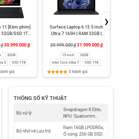
›
o 11 [Kèm phím]
Surface Laptop 6 13.5 inch
Surface
m 32GB/SSD 1TB
Ultra 7 165H | RAM 32GB |
Ultra
ke New
SSD 1TB New Business
51
.000 ₫.
Giá gốc là: 35.999.000 ₫.
Giá hiện tại là: 30.999.000 ₫.
Giá gốc là: 39.999.000 ₫.
Giá hiện tại là: 31
0
₫
30.999.000
₫
39.999.000
₫
31.999.000
₫
34.999
h
32GB
13 inch
32GB
13
ra 5
SSD 1TB
Intel Core Ultra 7
SSD 1TB
Intel Core
Đánh giá
0
Đánh giá
Được xếp
Được xếp
hạng
5.00
5
hạng
5.00
sao
sao
THÔNG SỐ KỸ THUẬT
Snapdragon X Elite,
Bộ xử lý
NPU: Qualcomm
Hexagon với 45 nghìn
Ram 16GB LPDDR5x,
tỷ phép tính mỗi giâ
Bộ nhớ và Lưu trữ
Ổ cứng: 256 GB SSD