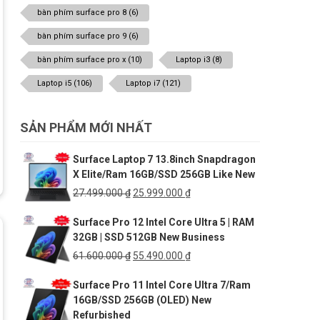
bàn phím surface pro 8
(6)
bàn phím surface pro 9
(6)
bàn phím surface pro x
(10)
Laptop i3
(8)
Laptop i5
(106)
Laptop i7
(121)
SẢN PHẨM MỚI NHẤT
Surface Laptop 7 13.8inch Snapdragon
X Elite/Ram 16GB/SSD 256GB Like New
Giá
Giá
27.499.000
₫
25.999.000
₫
gốc
hiện
Surface Pro 12 Intel Core Ultra 5 | RAM
là:
tại
32GB | SSD 512GB New Business
27.499.000 ₫.
là:
25.999.000 ₫.
Giá
Giá
61.600.000
₫
55.490.000
₫
gốc
hiện
Surface Pro 11 Intel Core Ultra 7/Ram
là:
tại
16GB/SSD 256GB (OLED) New
61.600.000 ₫.
là:
Refurbished
55.490.000 ₫.