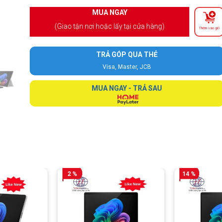
MUA NGAY
(Giao tận nơi hoặc lấy tại cửa hàng)
Thêm vào giỏ
TRẢ GÓP QUA THẺ
Visa, Master, JCB
MUA NGAY - TRẢ SAU
2 %
14 %