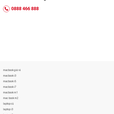
0888 466 888
macbook giá rẻ
macbook i3
macbook i5
macbook i7
macbook m1
mac book m2
laptop cũ
laptop i3