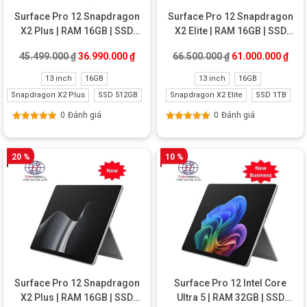
Microsoft tích hợp bảo mật từ:
Surface Pro 12 Snapdragon
Surface Pro 12 Snapdragon
X2 Plus | RAM 16GB | SSD
X2 Elite | RAM 16GB | SSD
Phần cứng
512GB New
1TB New
Firmware
Giá gốc là: 45.499.000 ₫.
Giá hiện tại là: 36.990.000 ₫.
Giá gốc là: 66.50
Giá 
45.499.000
₫
36.990.000
₫
66.500.000
₫
61.000.000
₫
Windows
13 inch
16GB
13 inch
16GB
Đám mây Microsoft
Snapdragon X2 Plus
SSD 512GB
Snapdragon X2 Elite
SSD 1TB
Nhằm giảm thiểu tối đa các rủi ro an ninh.
0
Đánh giá
0
Đánh giá
Được xếp
Được xếp
Máy được cài sẵn
Windows 11 Pro
, hỗ trợ:
hạng
5.00
5
hạng
5.00
5
sao
sao
20 %
10 %
Microsoft Defender
BitLocker
Secure Boot
TPM
Virtualization-Based Security
Tất cả đều được kích hoạt ngay từ khi xuất xưởng.
Đăng nhập không cần mật khẩu
Surface Pro 12 Snapdragon
Surface Pro 12 Intel Core
Surface Pro hỗ trợ nhiều phương thức xác thực hiện đại:
X2 Plus | RAM 16GB | SSD
Ultra 5 | RAM 32GB | SSD