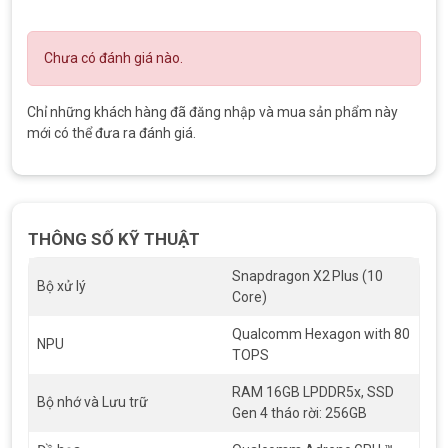
Hiệu suất CPU vượt trội
GPU mạnh hơn
Chưa có đánh giá nào.
Tiêu thụ điện năng thấp
Khả năng xử lý AI nhanh chóng
Chỉ những khách hàng đã đăng nhập và mua sản phẩm này
Hoạt động mát mẻ và yên tĩnh
mới có thể đưa ra đánh giá.
Thiết bị đáp ứng tốt các tác vụ:
Microsoft 365
Photoshop
Adobe Lightroom
THÔNG SỐ KỸ THUẬT
Visual Studio Code
Teams
Snapdragon X2 Plus (10
Bộ xử lý
Zoom
Core)
Trình duyệt với hàng chục tab
Qualcomm Hexagon with 80
Chỉnh sửa ảnh
NPU
TOPS
Thiết kế đồ họa
Làm việc đa nhiệm
RAM 16GB LPDDR5x, SSD
Bộ nhớ và Lưu trữ
Gen 4 tháo rời: 256GB
AI tích hợp với NPU chuyên dụng
Một trong những điểm nổi bật nhất của Surface Pro là bộ xử lý