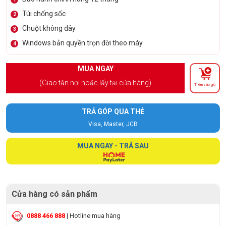
Túi chống sốc
2
Chuột không dây
3
Windows bản quyền trọn đời theo máy
4
MUA NGAY
(Giao tận nơi hoặc lấy tại cửa hàng)
Thêm vào giỏ
TRẢ GÓP QUA THẺ
Visa, Master, JCB
MUA NGAY - TRẢ SAU
Cửa hàng có sản phẩm
0888 466 888
| Hotline mua hàng