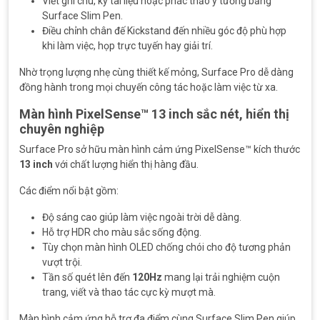
Viết ghi chú, ký tài liệu hoặc phác thảo ý tưởng bằng
Surface Slim Pen.
Điều chỉnh chân đế Kickstand đến nhiều góc độ phù hợp
khi làm việc, họp trực tuyến hay giải trí.
Nhờ trọng lượng nhẹ cùng thiết kế mỏng, Surface Pro dễ dàng
đồng hành trong mọi chuyến công tác hoặc làm việc từ xa.
Màn hình PixelSense™ 13 inch sắc nét, hiển thị
chuyên nghiệp
Surface Pro sở hữu màn hình cảm ứng PixelSense™ kích thước
13 inch
với chất lượng hiển thị hàng đầu.
Các điểm nổi bật gồm:
Độ sáng cao giúp làm việc ngoài trời dễ dàng.
Hỗ trợ HDR cho màu sắc sống động.
Tùy chọn màn hình OLED chống chói cho độ tương phản
vượt trội.
Tần số quét lên đến
120Hz
mang lại trải nghiệm cuộn
trang, viết và thao tác cực kỳ mượt mà.
Màn hình cảm ứng hỗ trợ đa điểm cùng Surface Slim Pen giúp