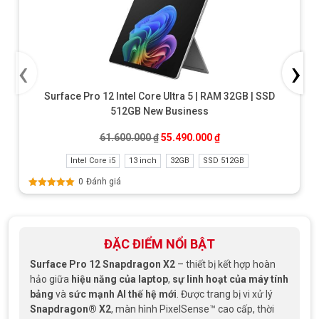
‹
›
Surface Pro 12 Intel Core Ultra 5 | RAM 32GB | SSD
512GB New Business
Giá gốc là: 61.600.000 ₫.
Giá hiện tại là: 55.490
61.600.000
₫
55.490.000
₫
Intel Core i5
13 inch
32GB
SSD 512GB
0
Đánh giá
Được xếp
hạng
5.00
5
sao
ĐẶC ĐIỂM NỔI BẬT
Surface Pro 12 Snapdragon X2
– thiết bị kết hợp hoàn
hảo giữa
hiệu năng của laptop
,
sự linh hoạt của máy tính
bảng
và
sức mạnh AI thế hệ mới
. Được trang bị vi xử lý
Snapdragon® X2
, màn hình PixelSense™ cao cấp, thời