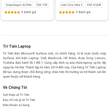
– Giao hàng tận nơi – Nhận hàng, kiểm tra trước khi thanh toán.
Snapdragon X2 Elite
SSD 1TB
Intel Core Ultra 5
SSD 512GB
0
Đánh giá
0
Đánh giá
– Hỗ trợ trả góp qua thẻ tín dụng hoặc CCCD, bằng lái xe: thủ
Được xếp
Được xếp
tục đơn giản nhanh chóng.
hạng
5.00
5
hạng
5.00
5
sao
sao
– Kỹ thuật giỏi, giàu kinh nghiệm.
– Hỗ trợ đổi máy cũ giá tốt khi máy được mua tại cửa hàng của
Trí Tiến Laptop
Trí Tiến Laptop
Liên hệ ngay Hotline: 0888.466.888 để được hỗ trợ tư vấn và
Trí Tiến Bán Microsoft Surface mới, cũ chính hãng. Sỉ lẻ toàn Quốc máy
mua Surface Pro 12 chính hãng với giá ưu đãi cùng nhiều
Surface, linh kiện Laptop: Dell, Macbook, HP, Asus, Acer, Sony, Lenovo,
phần quà hấp dẫn.
Toshiba. Bảo hành lỗi 1 đổi 1. Cung cấp dịch vụ sửa chữa laptop uy tín, lấy
ngay tại Hà Nội. Thành lập từ năm 2014 đến nay, Cửa hàng Trí Tiến Laptop
đã tạo dựng được chỗ đứng vững chắc trên thị trường và trở thành cái tên
quen thuộc với khách hàng.
Về Chúng Tôi
Giới thiệu về Trí Tiến
Báo chí nói gì về Trí Tiến
Điều khoản sử dụng