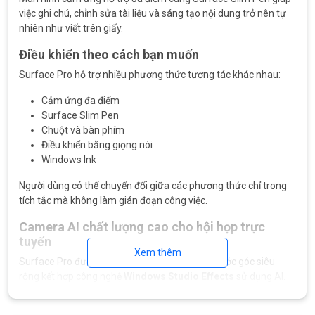
việc ghi chú, chỉnh sửa tài liệu và sáng tạo nội dung trở nên tự
nhiên như viết trên giấy.
Điều khiển theo cách bạn muốn
Surface Pro hỗ trợ nhiều phương thức tương tác khác nhau:
Cảm ứng đa điểm
Surface Slim Pen
Chuột và bàn phím
Điều khiển bằng giọng nói
Windows Ink
Người dùng có thể chuyển đổi giữa các phương thức chỉ trong
tích tắc mà không làm gián đoạn công việc.
Camera AI chất lượng cao cho hội họp trực
tuyến
Xem thêm
Surface Pro được trang bị hệ thống camera trước góc siêu
rộng kết hợp công nghệ
Windows Studio Effects
sử dụng AI.
Các tính năng nổi bật: