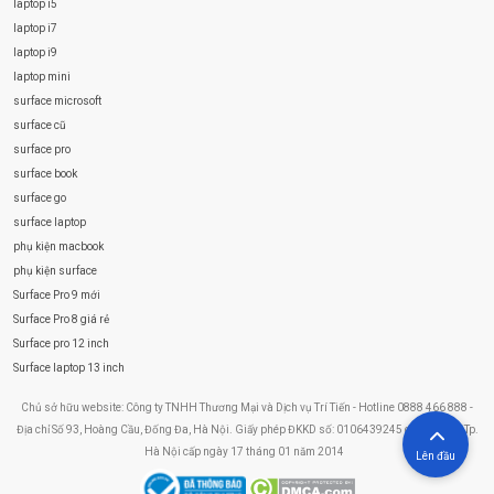
laptop i5
laptop i7
laptop i9
laptop mini
surface microsoft
surface cũ
surface pro
surface book
surface go
surface laptop
phụ kiện macbook
phụ kiện surface
Surface Pro 9 mới
Surface Pro 8 giá rẻ
Surface pro 12 inch
Surface laptop 13 inch
Chủ sở hữu website: Công ty TNHH Thương Mại và Dịch vụ Trí Tiến - Hotline 0888 466 888 -
Địa chỉ Số 93, Hoàng Cầu, Đống Đa, Hà Nội. Giấy phép ĐKKD số: 0106439245 do Sở KHĐT Tp.
Hà Nội cấp ngày 17 tháng 01 năm 2014
Lên đầu