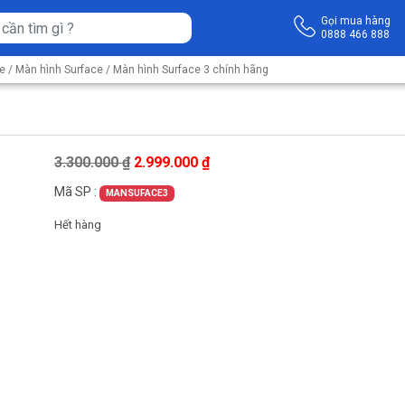
Gọi mua hàng
0888 466 888
ce
/
Màn hình Surface
/ Màn hình Surface 3 chính hãng
Giá gốc là: 3.300.000 ₫.
Giá hiện tại là: 2.999.000 ₫.
3.300.000
₫
2.999.000
₫
Mã SP :
MANSUFACE3
Hết hàng