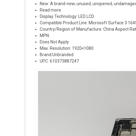
New: A brand-new, unused, unopened, undamaged it
Read more
Display Technology: LED LCD
Compatible Product Line: Microsoft Surface 3 164
Country/Region of Manufacture: China Aspect Rati
MPN:
Does Not Apply
Max. Resolution: 1920×1080
Brand:Unbranded
UPC: 610373887247