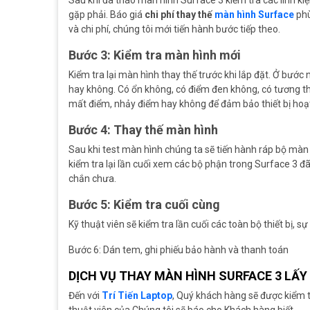
gặp phải. Báo giá
chi phí thay thế
màn hình Surface
phù
và chi phí, chúng tôi mới tiến hành bước tiếp theo.
Bước 3: Kiểm tra màn hình mới
Kiểm tra lại màn hình thay thế trước khi lắp đặt. Ở bước
hay không. Có ổn không, có điểm đen không, có tương thí
mất điểm, nhảy điểm hay không để đảm bảo thiết bị hoạ
Bước 4: Thay thế màn hình
Sau khi test màn hình chúng ta sẽ tiến hành ráp bộ màn 
kiểm tra lại lần cuối xem các bộ phận trong Surface 3 đ
chắn chưa.
Bước 5: Kiểm tra cuối cùng
Kỹ thuật viên sẽ kiểm tra lần cuối các toàn bộ thiết bị, s
Bước 6: Dán tem, ghi phiếu bảo hành và thanh toán
DỊCH VỤ THAY MÀN HÌNH SURFACE 3 LẤY 
Đến với
Trí Tiến Laptop
, Quý khách hàng sẽ được kiểm tr
thuật viên của Chúng tôi sẽ báo cho Khách hàng biết.