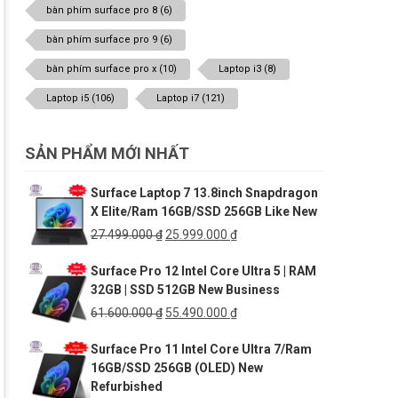
bàn phím surface pro 8
(6)
bàn phím surface pro 9
(6)
bàn phím surface pro x
(10)
Laptop i3
(8)
Laptop i5
(106)
Laptop i7
(121)
SẢN PHẨM MỚI NHẤT
Surface Laptop 7 13.8inch Snapdragon
X Elite/Ram 16GB/SSD 256GB Like New
Giá
Giá
27.499.000
₫
25.999.000
₫
gốc
hiện
Surface Pro 12 Intel Core Ultra 5 | RAM
là:
tại
32GB | SSD 512GB New Business
27.499.000 ₫.
là:
25.999.000 ₫.
Giá
Giá
61.600.000
₫
55.490.000
₫
gốc
hiện
Surface Pro 11 Intel Core Ultra 7/Ram
là:
tại
16GB/SSD 256GB (OLED) New
61.600.000 ₫.
là:
Refurbished
55.490.000 ₫.