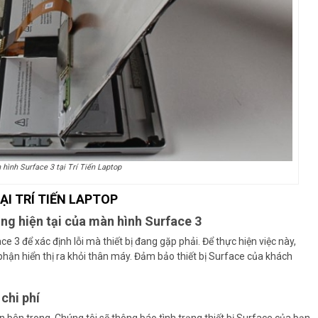
 hình Surface 3 tại Trí Tiến Laptop
ẠI TRÍ TIẾN LAPTOP
rạng hiện tại của màn hình Surface 3
ce 3 để xác định lỗi mà thiết bị đang gặp phải. Để thực hiện việc này,
hận hiển thị ra khỏi thân máy. Đảm bảo thiết bị Surface của khách
chi phí
n bên trong. Chúng tôi sẽ thông báo tình trạng thiết bị Surface của bạn