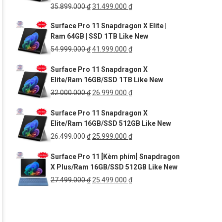
Giá
Giá
35.899.000
₫
31.499.000
₫
gốc
hiện
Surface Pro 11 Snapdragon X Elite |
là:
tại
Ram 64GB | SSD 1TB Like New
35.899.000 ₫.
là:
31.499.000 ₫.
Giá
Giá
54.999.000
₫
41.999.000
₫
gốc
hiện
Surface Pro 11 Snapdragon X
là:
tại
Elite/Ram 16GB/SSD 1TB Like New
54.999.000 ₫.
là:
41.999.000 ₫.
Giá
Giá
32.000.000
₫
26.999.000
₫
gốc
hiện
Surface Pro 11 Snapdragon X
là:
tại
Elite/Ram 16GB/SSD 512GB Like New
32.000.000 ₫.
là:
26.999.000 ₫.
Giá
Giá
26.499.000
₫
25.999.000
₫
gốc
hiện
Surface Pro 11 [Kèm phím] Snapdragon
là:
tại
X Plus/Ram 16GB/SSD 512GB Like New
26.499.000 ₫.
là:
25.999.000 ₫.
Giá
Giá
27.499.000
₫
25.499.000
₫
gốc
hiện
là:
tại
27.499.000 ₫.
là:
25.499.000 ₫.