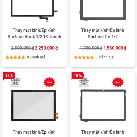
Thay mặt kính/Ép kính
Thay mặt kính/Ép kính
Surface Book 1/2 13.5 inch
Surface Go 1/2
Giá gốc là: 2.500.000 ₫.
Giá hiện tại là: 2.250.000 ₫.
Giá gốc là: 1.700
Giá hi
2.500.000
₫
2.250.000
₫
1.700.000
₫
1.550.000
₫
0
Đánh giá
0
Đánh giá
Được xếp
Được xếp
hạng
5.00
5
hạng
5.00
5
sao
sao
14 %
15 %
Thay mặt kính/Ép kính
Thay mặt kính/Ép kính