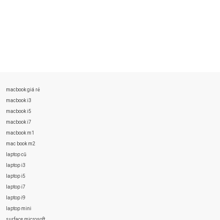
macbook giá rẻ
macbook i3
macbook i5
macbook i7
macbook m1
mac book m2
laptop cũ
laptop i3
laptop i5
laptop i7
laptop i9
laptop mini
surface microsoft