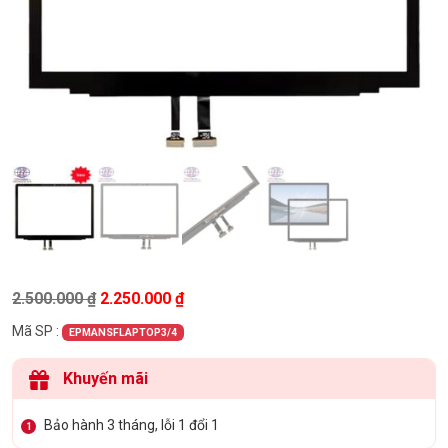
Giá gốc là: 2.500.000 ₫.
Giá hiện tại là: 2.250.000 ₫.
2.500.000
₫
2.250.000
₫
Mã SP :
EPMANSFLAPTOP3/4
Khuyến mãi
Bảo hành 3 tháng, lỗi 1 đổi 1
1