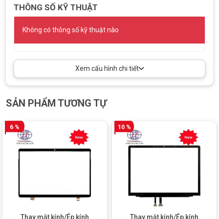
Lắp ráp lại thiết bị
: Nếu mọi thứ đều ổn, kỹ thuật viên sẽ
THÔNG SỐ KỸ THUẬT
lắp ráp lại thiết bị và kiểm tra lần cuối trước khi trả lại cho
khách hàng.
Không có thông số kỹ thuật nào
Bảo hành
: Khách hàng sẽ được thông báo về chế độ bảo
hành cho dịch vụ ép kính, giúp đảm bảo quyền lợi và sự
yên tâm khi sử dụng thiết bị.
Xem cấu hình chi tiết
Quy trình này được thực hiện bởi đội ngũ kỹ thuật viên chuyên
nghiệp, đảm bảo chất lượng và độ an toàn cho thiết bị của bạn.
Liên hệ ngay với Trí Tiến Laptop để được tư vấn và thay mặt
SẢN PHẨM TƯƠNG TỰ
kính/ép kính Surface với giá tốt nhất!
6 %
10 %
Hotline: 0888.466.888
Địa chỉ: Số 93, Hoàng Cầu, Đống Đa, Hà Nội
Thay mặt kính/Ép kính
Thay mặt kính/Ép kính