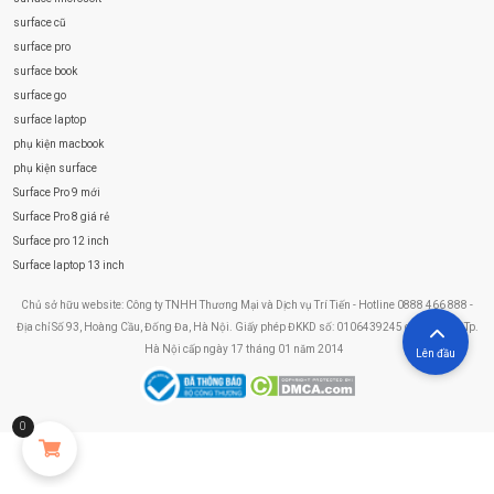
surface cũ
surface pro
surface book
surface go
surface laptop
phụ kiện macbook
phụ kiện surface
Surface Pro 9 mới
Surface Pro 8 giá rẻ
Surface pro 12 inch
Surface laptop 13 inch
Chủ sở hữu website: Công ty TNHH Thương Mại và Dịch vụ Trí Tiến - Hotline 0888 466 888 -
Địa chỉ Số 93, Hoàng Cầu, Đống Đa, Hà Nội. Giấy phép ĐKKD số: 0106439245 do Sở KHĐT Tp.
Hà Nội cấp ngày 17 tháng 01 năm 2014
Lên đầu
0