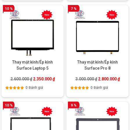
sao
sao
10 %
7 %
Thay mặt kính/Ép kính
Thay mặt kính/Ép kính
Surface Laptop 5
Surface Pro 8
Giá gốc là: 2.600.000 ₫.
Giá hiện tại là: 2.350.000 ₫.
Giá gốc là: 3.000
Giá hi
2.600.000
₫
2.350.000
₫
3.000.000
₫
2.800.000
₫
0
Đánh giá
0
Đánh giá
Được xếp
Được xếp
hạng
5.00
5
hạng
5.00
5
sao
sao
10 %
9 %