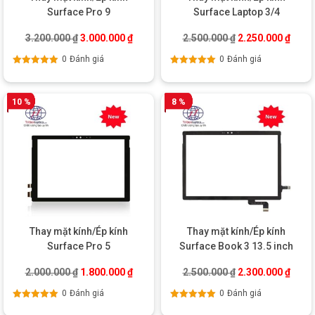
Surface Pro 9
Surface Laptop 3/4
Giá gốc là: 3.200.000 ₫.
Giá hiện tại là: 3.000.000 ₫.
Giá gốc là: 2.500
Giá hi
3.200.000
₫
3.000.000
₫
2.500.000
₫
2.250.000
₫
0
Đánh giá
0
Đánh giá
Được xếp
Được xếp
hạng
5.00
5
hạng
5.00
5
sao
sao
10 %
8 %
Thay mặt kính/Ép kính
Thay mặt kính/Ép kính
Surface Pro 5
Surface Book 3 13.5 inch
Giá gốc là: 2.000.000 ₫.
Giá hiện tại là: 1.800.000 ₫.
Giá gốc là: 2.500
Giá hi
2.000.000
₫
1.800.000
₫
2.500.000
₫
2.300.000
₫
0
Đánh giá
0
Đánh giá
Được xếp
Được xếp
hạng
5.00
5
hạng
5.00
5