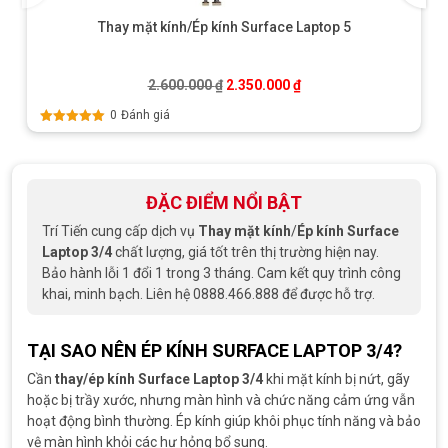
Thay mặt kính/Ép kính Surface Laptop 5
Giá gốc là: 2.600.000 ₫.
Giá hiện tại là: 2.350.0
2.600.000
₫
2.350.000
₫
0
Đánh giá
Được xếp
hạng
5.00
5
sao
ĐẶC ĐIỂM NỔI BẬT
Trí Tiến cung cấp dịch vụ
Thay mặt kính
/
Ép kính Surface
Laptop 3/4
chất lượng, giá tốt trên thị trường hiện nay.
Bảo hành lỗi 1 đổi 1 trong 3 tháng. Cam kết quy trình công
khai, minh bạch. Liên hệ 0888.466.888 để được hỗ trợ.
TẠI SAO NÊN ÉP KÍNH SURFACE LAPTOP 3/4?
Cần
thay/ép kính Surface Laptop 3/4
khi mặt kính bị nứt, gãy
hoặc bị trầy xước, nhưng màn hình và chức năng cảm ứng vẫn
hoạt động bình thường. Ép kính giúp khôi phục tính năng và bảo
vệ màn hình khỏi các hư hỏng bổ sung.