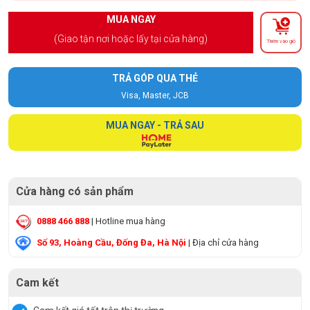
MUA NGAY
(Giao tận nơi hoặc lấy tại cửa hàng)
Thêm vào giỏ
TRẢ GÓP QUA THẺ
Visa, Master, JCB
MUA NGAY - TRẢ SAU
Cửa hàng có sản phẩm
0888 466 888
| Hotline mua hàng
Số 93, Hoàng Cầu, Đống Đa, Hà Nội
| Địa chỉ cửa hàng
Cam kết