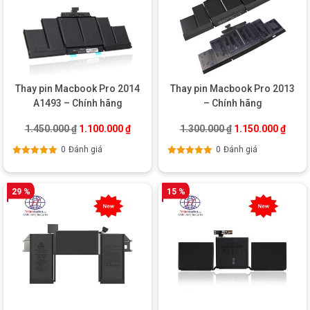
Thay pin Macbook Pro 2014
Thay pin Macbook Pro 2013
A1493 – Chính hãng
– Chính hãng
Giá gốc là: 1.450.000 ₫.
Giá hiện tại là: 1.100.000 ₫.
Giá gốc là: 1.300
Giá hi
1.450.000
₫
1.100.000
₫
1.300.000
₫
1.150.000
₫
0
Đánh giá
0
Đánh giá
Được xếp
Được xếp
hạng
5.00
5
hạng
5.00
5
sao
sao
29 %
15 %