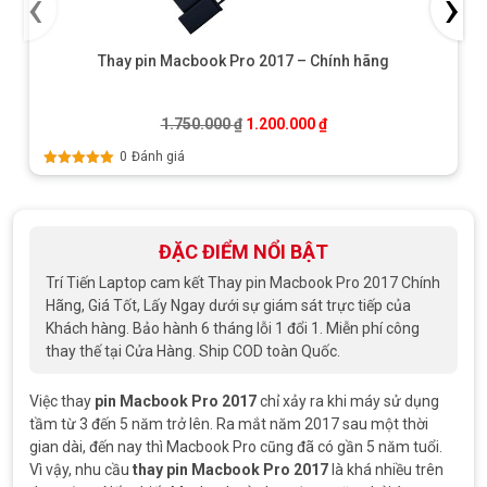
‹
›
Thay pin Macbook Pro 2017 – Chính hãng
Giá gốc là: 1.750.000 ₫.
Giá hiện tại là: 1.200.0
1.750.000
₫
1.200.000
₫
0
Đánh giá
Được xếp
hạng
5.00
5
sao
ĐẶC ĐIỂM NỔI BẬT
Trí Tiến Laptop cam kết Thay pin Macbook Pro 2017 Chính
Hãng, Giá Tốt, Lấy Ngay dưới sự giám sát trực tiếp của
Khách hàng. Bảo hành 6 tháng lỗi 1 đổi 1. Miễn phí công
thay thế tại Cửa Hàng. Ship COD toàn Quốc.
Việc thay
pin Macbook Pro 2017
chỉ xảy ra khi máy sử dụng
tầm từ 3 đến 5 năm trở lên. Ra mắt năm 2017 sau một thời
gian dài, đến nay thì Macbook Pro cũng đã có gần 5 năm tuổi.
Vì vậy, nhu cầu
thay pin Macbook Pro 2017
là khá nhiều trên