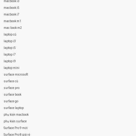
macbook i3
macbook i5
macbook i7
macbook m1
mac book m2
laptop cũ
laptop i3
laptop i5
laptop i7
laptop i9
laptop mini
surface microsoft
surface cũ
surface pro
surface book
surface go
surface laptop
phụ kiện macbook
phụ kiện surface
Surface Pro 9 mới
Surface Pro 8 giá rẻ