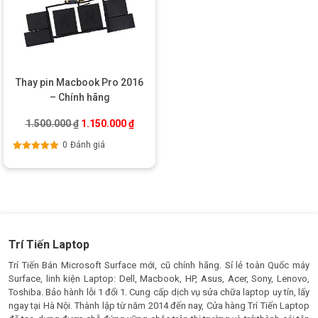
Thay pin Macbook Pro 2016
– Chính hãng
Giá gốc là: 1.500.000 ₫.
Giá hiện tại là: 1.150.000 ₫.
1.500.000
₫
1.150.000
₫
0
Đánh giá
Được xếp
hạng
5.00
5
sao
Trí Tiến Laptop
Trí Tiến Bán Microsoft Surface mới, cũ chính hãng. Sỉ lẻ toàn Quốc máy
Surface, linh kiện Laptop: Dell, Macbook, HP, Asus, Acer, Sony, Lenovo,
Toshiba. Bảo hành lỗi 1 đổi 1. Cung cấp dịch vụ sửa chữa laptop uy tín, lấy
ngay tại Hà Nội. Thành lập từ năm 2014 đến nay, Cửa hàng Trí Tiến Laptop