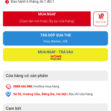
Bảo hành 6 tháng, lỗi 1 đổi 1
2
MUA NGAY
(Giao tận nơi hoặc lấy tại cửa hàng)
Thêm vào giỏ
TRẢ GÓP QUA THẺ
Visa, Master, JCB
MUA NGAY - TRẢ SAU
Cửa hàng có sản phẩm
0888 466 888
| Hotline mua hàng
Số 93, Hoàng Cầu, Đống Đa, Hà Nội
| Địa chỉ cửa hàng
Cam kết