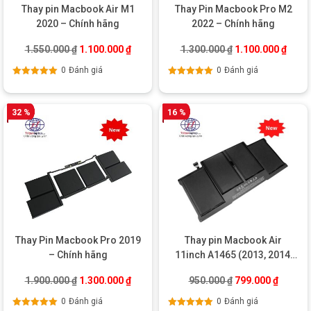
Thay pin Macbook Air M1
Thay Pin Macbook Pro M2
2020 – Chính hãng
2022 – Chính hãng
Giá gốc là: 1.550.000 ₫.
Giá hiện tại là: 1.100.000 ₫.
Giá gốc là: 1.300
Giá hi
1.550.000
₫
1.100.000
₫
1.300.000
₫
1.100.000
₫
0
Đánh giá
0
Đánh giá
Được xếp
Được xếp
hạng
5.00
5
hạng
5.00
5
sao
sao
32 %
16 %
Thay Pin Macbook Pro 2019
Thay pin Macbook Air
– Chính hãng
11inch A1465 (2013, 2014,
2015) – Chính hãng
Giá gốc là: 1.900.000 ₫.
Giá hiện tại là: 1.300.000 ₫.
Giá gốc là: 950.0
Giá hiện
1.900.000
₫
1.300.000
₫
950.000
₫
799.000
₫
0
Đánh giá
0
Đánh giá