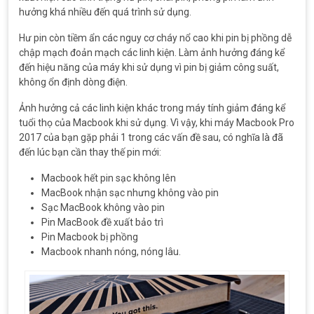
hưởng khá nhiều đến quá trình sử dụng.
Hư pin còn tiềm ẩn các nguy cơ cháy nổ cao khi pin bị phồng dễ
chập mạch đoản mạch các linh kiện. Làm ảnh hưởng đáng kể
đến hiệu năng của máy khi sử dụng vì pin bị giảm công suất,
không ổn định dòng điện.
Ảnh hưởng cả các linh kiện khác trong máy tính giảm đáng kể
tuổi thọ của Macbook khi sử dụng. Vì vậy, khi máy Macbook Pro
2017 của bạn gặp phải 1 trong các vấn đề sau, có nghĩa là đã
đến lúc bạn cần thay thế pin mới:
Macbook hết pin sạc không lên
MacBook nhận sạc nhưng không vào pin
Sạc MacBook không vào pin
Pin MacBook đề xuất bảo trì
Pin Macbook bị phồng
Macbook nhanh nóng, nóng lâu.