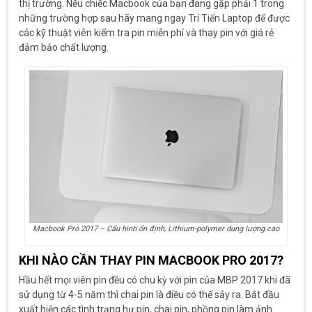
thị trường. Nếu chiếc Macbook của bạn đang gặp phải 1 trong
những trường hợp sau hãy mang ngay Trí Tiến Laptop để được
các kỹ thuật viên kiểm tra pin miễn phí và thay pin với giá rẻ
đảm bảo chất lượng.
Macbook Pro 2017 – Cấu hình ổn định, Lithium-polymer dung lượng cao
KHI NÀO CẦN THAY PIN MACBOOK PRO 2017?
Hầu hết mọi viên pin đều có chu kỳ với pin của MBP 2017 khi đã
sử dụng từ 4-5 năm thì chai pin là điều có thể sảy ra. Bắt đầu
xuất hiện các tình trạng hư pin, chai pin, phồng pin làm ảnh