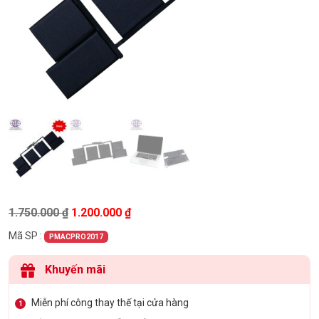
Giá gốc là: 1.750.000 ₫.
Giá hiện tại là: 1.200.000 ₫.
1.750.000
₫
1.200.000
₫
Mã SP :
PMACPRO2017
Khuyến mãi
Miễn phí công thay thế tại cửa hàng
1