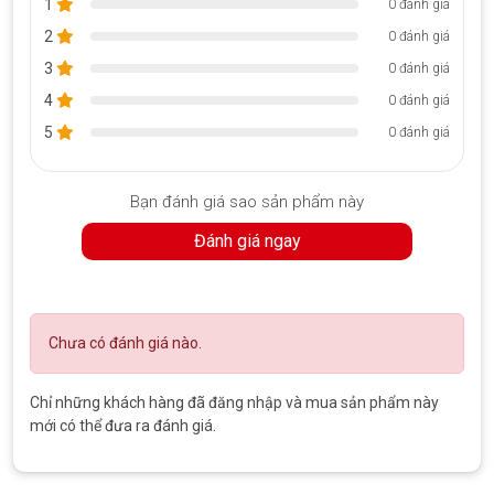
1
0 đánh giá
Thay pin Macbook Pro 2017 sẽ giúp cho chiếc laptop của bạn
2
0 đánh giá
khôi phục tình trạng giống như lúc mới mua ban đầu. Cải thiện
đáng kể hiệu năng khi sử dụng cũng như tăng cao được tuổi thọ
3
0 đánh giá
cho máy.
4
0 đánh giá
Việc thay pin còn giúp bảo vệ và không làm ảnh hưởng tới các
5
0 đánh giá
linh kiện khác trong máy.
Bạn đánh giá sao sản phẩm này
Đánh giá ngay
Chưa có đánh giá nào.
Chỉ những khách hàng đã đăng nhập và mua sản phẩm này
mới có thể đưa ra đánh giá.