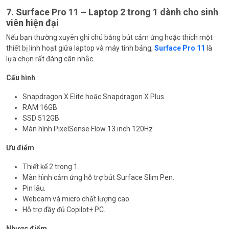
7. Surface Pro 11 – Laptop 2 trong 1 dành cho sinh
viên hiện đại
Nếu bạn thường xuyên ghi chú bằng bút cảm ứng hoặc thích một
thiết bị linh hoạt giữa laptop và máy tính bảng,
Surface Pro 11
là
lựa chọn rất đáng cân nhắc.
Cấu hình
Snapdragon X Elite hoặc Snapdragon X Plus
RAM 16GB
SSD 512GB
Màn hình PixelSense Flow 13 inch 120Hz
Ưu điểm
Thiết kế 2 trong 1.
Màn hình cảm ứng hỗ trợ bút Surface Slim Pen.
Pin lâu.
Webcam và micro chất lượng cao.
Hỗ trợ đầy đủ Copilot+ PC.
Nhược điểm