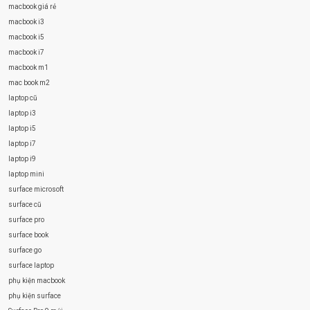
macbook giá rẻ
macbook i3
macbook i5
macbook i7
macbook m1
mac book m2
laptop cũ
laptop i3
laptop i5
laptop i7
laptop i9
laptop mini
surface microsoft
surface cũ
surface pro
surface book
surface go
surface laptop
phụ kiện macbook
phụ kiện surface