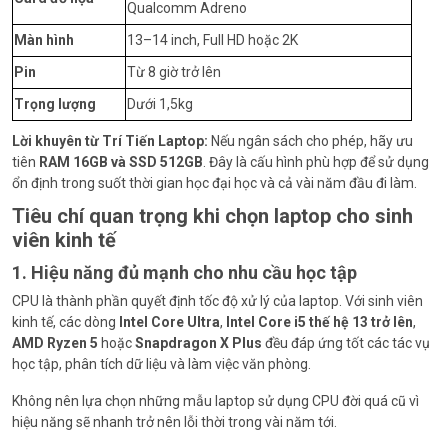
Qualcomm Adreno
Màn hình
13–14 inch, Full HD hoặc 2K
Pin
Từ 8 giờ trở lên
Trọng lượng
Dưới 1,5kg
Lời khuyên từ Trí Tiến Laptop:
Nếu ngân sách cho phép, hãy ưu
tiên
RAM 16GB và SSD 512GB
. Đây là cấu hình phù hợp để sử dụng
ổn định trong suốt thời gian học đại học và cả vài năm đầu đi làm.
Tiêu chí quan trọng khi chọn laptop cho sinh
viên kinh tế
1. Hiệu năng đủ mạnh cho nhu cầu học tập
CPU là thành phần quyết định tốc độ xử lý của laptop. Với sinh viên
kinh tế, các dòng
Intel Core Ultra
,
Intel Core i5 thế hệ 13 trở lên
,
AMD Ryzen 5
hoặc
Snapdragon X Plus
đều đáp ứng tốt các tác vụ
học tập, phân tích dữ liệu và làm việc văn phòng.
Không nên lựa chọn những mẫu laptop sử dụng CPU đời quá cũ vì
hiệu năng sẽ nhanh trở nên lỗi thời trong vài năm tới.