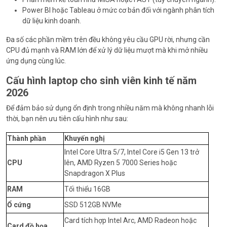
Power BI hoặc Tableau ở mức cơ bản đối với ngành phân tích
dữ liệu kinh doanh.
Đa số các phần mềm trên đều không yêu cầu GPU rời, nhưng cần
CPU đủ mạnh và RAM lớn để xử lý dữ liệu mượt mà khi mở nhiều
ứng dụng cùng lúc.
Cấu hình laptop cho sinh viên kinh tế năm
2026
Để đảm bảo sử dụng ổn định trong nhiều năm mà không nhanh lỗi
thời, bạn nên ưu tiên cấu hình như sau:
Thành phần
Khuyến nghị
Intel Core Ultra 5/7, Intel Core i5 Gen 13 trở
CPU
lên, AMD Ryzen 5 7000 Series hoặc
Snapdragon X Plus
RAM
Tối thiểu 16GB
Ổ cứng
SSD 512GB NVMe
Card tích hợp Intel Arc, AMD Radeon hoặc
Card đồ họa