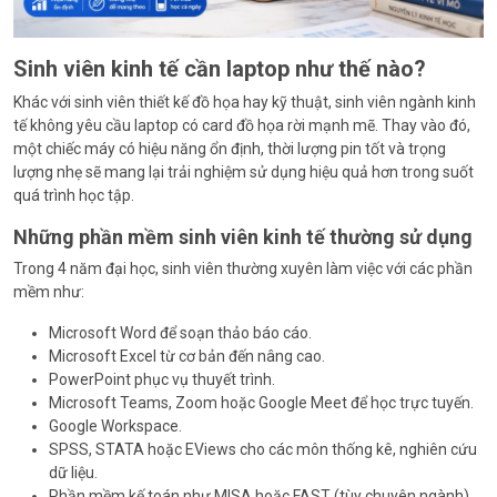
Sinh viên kinh tế cần laptop như thế nào?
Khác với sinh viên thiết kế đồ họa hay kỹ thuật, sinh viên ngành kinh
tế không yêu cầu laptop có card đồ họa rời mạnh mẽ. Thay vào đó,
một chiếc máy có hiệu năng ổn định, thời lượng pin tốt và trọng
lượng nhẹ sẽ mang lại trải nghiệm sử dụng hiệu quả hơn trong suốt
quá trình học tập.
Những phần mềm sinh viên kinh tế thường sử dụng
Trong 4 năm đại học, sinh viên thường xuyên làm việc với các phần
mềm như:
Microsoft Word để soạn thảo báo cáo.
Microsoft Excel từ cơ bản đến nâng cao.
PowerPoint phục vụ thuyết trình.
Microsoft Teams, Zoom hoặc Google Meet để học trực tuyến.
Google Workspace.
SPSS, STATA hoặc EViews cho các môn thống kê, nghiên cứu
dữ liệu.
Phần mềm kế toán như MISA hoặc FAST (tùy chuyên ngành).