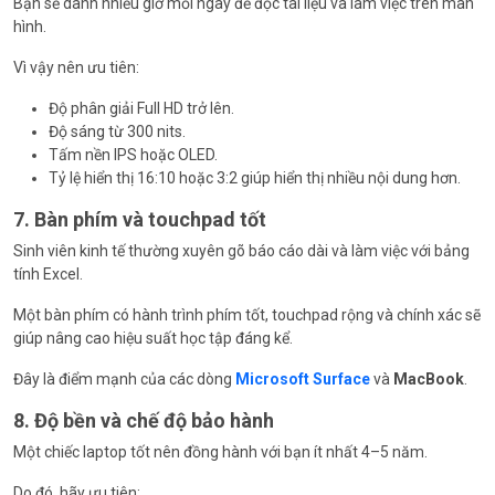
Bạn sẽ dành nhiều giờ mỗi ngày để đọc tài liệu và làm việc trên màn
hình.
Vì vậy nên ưu tiên:
Độ phân giải Full HD trở lên.
Độ sáng từ 300 nits.
Tấm nền IPS hoặc OLED.
Tỷ lệ hiển thị 16:10 hoặc 3:2 giúp hiển thị nhiều nội dung hơn.
7. Bàn phím và touchpad tốt
Sinh viên kinh tế thường xuyên gõ báo cáo dài và làm việc với bảng
tính Excel.
Một bàn phím có hành trình phím tốt, touchpad rộng và chính xác sẽ
giúp nâng cao hiệu suất học tập đáng kể.
Đây là điểm mạnh của các dòng
Microsoft Surface
và
MacBook
.
8. Độ bền và chế độ bảo hành
Một chiếc laptop tốt nên đồng hành với bạn ít nhất 4–5 năm.
Do đó, hãy ưu tiên: