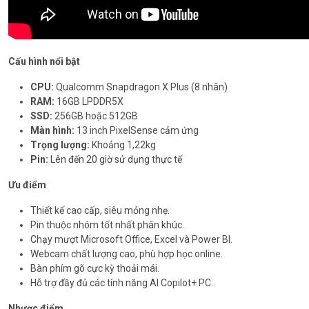
Cấu hình nổi bật
CPU:
Qualcomm Snapdragon X Plus (8 nhân)
RAM:
16GB LPDDR5X
SSD:
256GB hoặc 512GB
Màn hình:
13 inch PixelSense cảm ứng
Trọng lượng:
Khoảng 1,22kg
Pin:
Lên đến 20 giờ sử dụng thực tế
Ưu điểm
Thiết kế cao cấp, siêu mỏng nhẹ.
Pin thuộc nhóm tốt nhất phân khúc.
Chạy mượt Microsoft Office, Excel và Power BI.
Webcam chất lượng cao, phù hợp học online.
Bàn phím gõ cực kỳ thoải mái.
Hỗ trợ đầy đủ các tính năng AI Copilot+ PC.
Nhược điểm