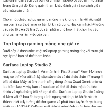
Xác định ngân sách của bạn và tìm kiếm laptop có cấu hình tốt nhất
trong tầm giá đó. Đừng quên tham khảo đánh giá và so sánh giữa
các mẫu sản phẩm.
Chọn một chiếc laptop gaming mỏng nhẹ không chỉ là về hiệu suất
mà còn là sự thoải mái và tiện lợi khi sử dụng. Hãy cân nhắc kỹ lưỡng
các yếu tố trên để tìm được sản phẩm phù hợp nhất cho nhu cầu
chơi game và làm việc của bạn.
Top laptop gaming mỏng nhẹ giá rẻ
Dưới đây là danh sách một số laptop gaming mỏng nhẹ với mức giá
hợp lý mà bạn có thể tham khảo:
Surface Laptop Studio 2
Surface Laptop Studio 2. Với màn hình PixelSense™ Flow 14,4 inch,
máy có thể vừa với bất kỳ cặp sách nào và đủ chắc chắn để mang đi
bất cứ đâu. Máy có âm thanh sống động từ loa Quad Omnisonic và
loa trầm kép, vì vậy bạn bè của bạn có thể tổ chức một bữa tiệc
khiêu vũ ngẫu hứng bất kể bạn ở đâu. Surface Laptop Studio 2 cũng
đi kèm với đồ họa ấn tượng sánh ngang với thực tế, khiến nó trở
thành thiết bị lý tưởng để chơi game và phát trực tuyến. Được trang
bị đồ họa NVIDIA® GeForce mới, đây là màn hình hoàn hảo cho mọi