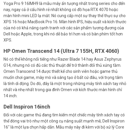
Yoga Pro 9 16IMH9 là mẫu máy ấn tượng nhất trong series cho đến
nay, ngay cả ở cấu hình rẻ nhất không có đồ họa RTX 4070 hoặc
màn hình mini LED lạ mắt. Nó cung cấp một sự thay thế thực sự cho
XPS 16 hoặc MacBook Pro 16. Màn hình IPS, hiệu suất và kích thước
của nó có khả năng cạnh tranh với các sản phẩm tương đương của
Dell hoặc Apple, trong khi nó dễ bảo trì hơn và có bàn phím tốt hơn
XPS.
HP Omen Transcend 14 (Ultra 7 155H, RTX 4060)
Nó có thể không nổi tiếng như Razer Blade 14 hay Asus Zephyrus
G14, nhưng nó có đủ các thủ thuật để trở thành đối thủ xứng tầm.
Omen Transcend 14 được thiết kế cho sinh viên hoặc game thủ
muốn chơi game, mày mò và sáng tạo ở bất cứ đâu, với trọng tâm
là tính di động. Do đó, đây là một trong những máy tính xách tay nhỏ
nhất và nhẹ nhất trong gia đình Omen với kích thước màn hình chỉ
14 inch.
Dell Inspiron 16inch
Đối với các game thủ đang tìm kiếm một chiếc máy tính xách tay có
thể đóng vai trò như một công cụ năng suất mạnh mẽ, Dell Inspiron
16″ là một lựa chọn hấp dẫn. Mẫu máy này đi kèm với bộ xử lý Core