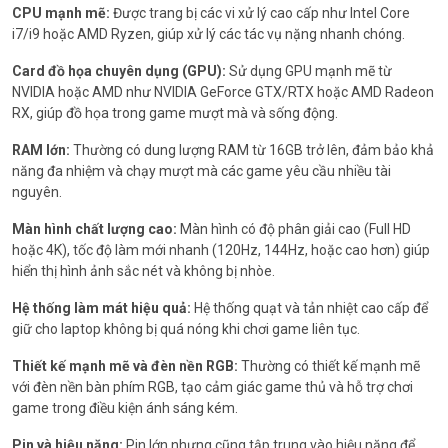
CPU mạnh mẽ:
Được trang bị các vi xử lý cao cấp như Intel Core
i7/i9 hoặc AMD Ryzen, giúp xử lý các tác vụ nặng nhanh chóng.
Card đồ họa chuyên dụng (GPU):
Sử dụng GPU mạnh mẽ từ
NVIDIA hoặc AMD như NVIDIA GeForce GTX/RTX hoặc AMD Radeon
RX, giúp đồ họa trong game mượt mà và sống động.
RAM lớn:
Thường có dung lượng RAM từ 16GB trở lên, đảm bảo khả
năng đa nhiệm và chạy mượt mà các game yêu cầu nhiều tài
nguyên.
Màn hình chất lượng cao:
Màn hình có độ phân giải cao (Full HD
hoặc 4K), tốc độ làm mới nhanh (120Hz, 144Hz, hoặc cao hơn) giúp
hiển thị hình ảnh sắc nét và không bị nhòe.
Hệ thống làm mát hiệu quả:
Hệ thống quạt và tản nhiệt cao cấp để
giữ cho laptop không bị quá nóng khi chơi game liên tục.
Thiết kế mạnh mẽ và đèn nền RGB:
Thường có thiết kế mạnh mẽ
với đèn nền bàn phím RGB, tạo cảm giác game thủ và hỗ trợ chơi
game trong điều kiện ánh sáng kém.
Pin và hiệu năng:
Pin lớn nhưng cũng tập trung vào hiệu năng để