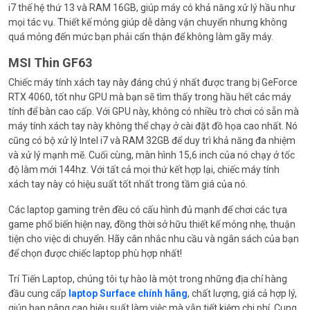
i7 thế hệ thứ 13 và RAM 16GB, giúp máy có khả năng xử lý hầu như
mọi tác vụ. Thiết kế mỏng giúp dễ dàng vận chuyển nhưng không
quá mỏng đến mức bạn phải cẩn thận để không làm gãy máy.
MSI Thin GF63
Chiếc máy tính xách tay này đáng chú ý nhất được trang bị GeForce
RTX 4060, tốt như GPU mà bạn sẽ tìm thấy trong hầu hết các máy
tính để bàn cao cấp. Với GPU này, không có nhiều trò chơi có sẵn mà
máy tính xách tay này không thể chạy ở cài đặt đồ họa cao nhất. Nó
cũng có bộ xử lý Intel i7 và RAM 32GB để duy trì khả năng đa nhiệm
và xử lý mạnh mẽ. Cuối cùng, màn hình 15,6 inch của nó chạy ở tốc
độ làm mới 144hz. Với tất cả mọi thứ kết hợp lại, chiếc máy tính
xách tay này có hiệu suất tốt nhất trong tầm giá của nó.
Các laptop gaming trên đều có cấu hình đủ mạnh để chơi các tựa
game phổ biến hiện nay, đồng thời sở hữu thiết kế mỏng nhẹ, thuận
tiện cho việc di chuyển. Hãy cân nhắc nhu cầu và ngân sách của bạn
để chọn được chiếc laptop phù hợp nhất!
Trí Tiến Laptop, chúng tôi tự hào là một trong những địa chỉ hàng
đầu cung cấp
laptop Surface chính hãng
, chất lượng, giá cả hợp lý,
giúp bạn nâng cao hiệu suất làm việc mà vẫn tiết kiệm chi phí. Cung