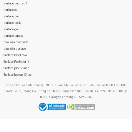
surface microsoft
surface cũ
surface pro
surface book
surface go
surface laptop
phụ kiện macbook
phụ kiện surface
Surface Pro 9 mới
Surface Pro 8 giá rẻ
Surface pro 12 inch
Surface laptop 13 inch
Chủ sở hữu website: Công ty TNHH Thương Mại và Dịch vụ Trí Tiến - Hotline 0888 466 888 -
Địa chỉ Số 93, Hoàng Cầu, Đống Đa, Hà Nội. Giấy phép ĐKKD số: 0106439245 do Sở KHĐT Tp.
Hà Nội cấp ngày 17 tháng 01 năm 2014