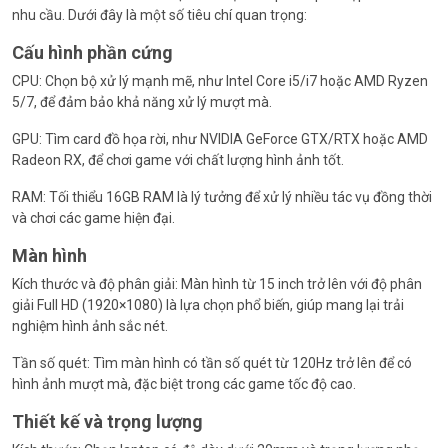
nhu cầu. Dưới đây là một số tiêu chí quan trọng:
Cấu hình phần cứng
CPU: Chọn bộ xử lý mạnh mẽ, như Intel Core i5/i7 hoặc AMD Ryzen
5/7, để đảm bảo khả năng xử lý mượt mà.
GPU: Tìm card đồ họa rời, như NVIDIA GeForce GTX/RTX hoặc AMD
Radeon RX, để chơi game với chất lượng hình ảnh tốt.
RAM: Tối thiểu 16GB RAM là lý tưởng để xử lý nhiều tác vụ đồng thời
và chơi các game hiện đại.
Màn hình
Kích thước và độ phân giải: Màn hình từ 15 inch trở lên với độ phân
giải Full HD (1920×1080) là lựa chọn phổ biến, giúp mang lại trải
nghiệm hình ảnh sắc nét.
Tần số quét: Tìm màn hình có tần số quét từ 120Hz trở lên để có
hình ảnh mượt mà, đặc biệt trong các game tốc độ cao.
Thiết kế và trọng lượng