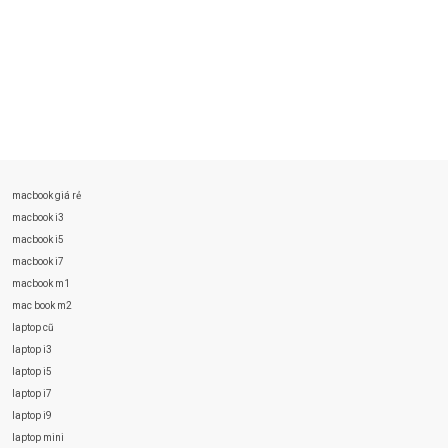
macbook giá rẻ
macbook i3
macbook i5
macbook i7
macbook m1
mac book m2
laptop cũ
laptop i3
laptop i5
laptop i7
laptop i9
laptop mini