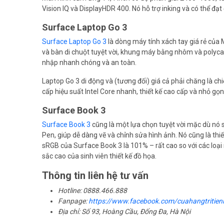
Vision IQ và DisplayHDR 400. Nó hỗ trợ inking và có thể đạt
Surface Laptop Go 3
Surface Laptop Go 3
là dòng máy tính xách tay giá rẻ của
và bàn di chuột tuyệt vời, khung máy bằng nhôm và polyc
nhập nhanh chóng và an toàn.
Laptop Go 3 di động và (tương đối) giá cả phải chăng là chi
cấp hiệu suất Intel Core nhanh, thiết kế cao cấp và nhỏ gọn
Surface Book 3
Surface Book 3
cũng là một lựa chọn tuyệt vời mặc dù nó 
Pen, giúp dễ dàng vẽ và chỉnh sửa hình ảnh. Nó cũng là thiế
sRGB của Surface Book 3 là 101% – rất cao so với các loại
sắc cao của sinh viên thiết kế đồ họa.
Thông tin liên hệ tư vấn
Hotline: 0888.466.888
Fanpage:
https://www.facebook.com/cuahangtritien
Địa chỉ: Số 93, Hoàng Cầu, Đống Đa, Hà Nội