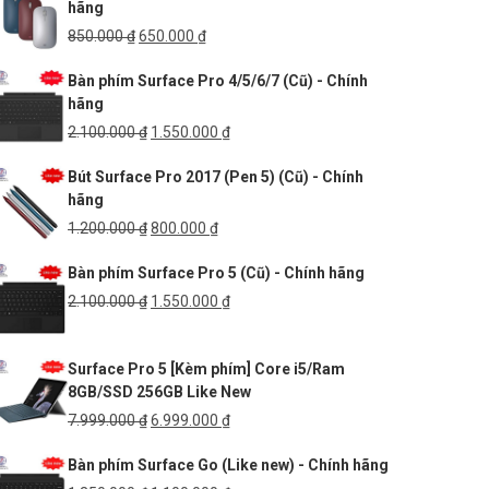
hãng
250.000 ₫.
là:
170.000 ₫.
Giá
Giá
850.000
₫
650.000
₫
gốc
hiện
Bàn phím Surface Pro 4/5/6/7 (Cũ) - Chính
là:
tại
hãng
850.000 ₫.
là:
650.000 ₫.
Giá
Giá
2.100.000
₫
1.550.000
₫
gốc
hiện
Bút Surface Pro 2017 (Pen 5) (Cũ) - Chính
là:
tại
hãng
2.100.000 ₫.
là:
1.550.000 ₫.
Giá
Giá
1.200.000
₫
800.000
₫
gốc
hiện
Bàn phím Surface Pro 5 (Cũ) - Chính hãng
là:
tại
1.200.000 ₫.
là:
Giá
Giá
2.100.000
₫
1.550.000
₫
800.000 ₫.
gốc
hiện
là:
tại
Surface Pro 5 [Kèm phím] Core i5/Ram
2.100.000 ₫.
là:
8GB/SSD 256GB Like New
1.550.000 ₫.
Giá
Giá
7.999.000
₫
6.999.000
₫
gốc
hiện
Bàn phím Surface Go (Like new) - Chính hãng
là:
tại
7.999.000 ₫.
là: