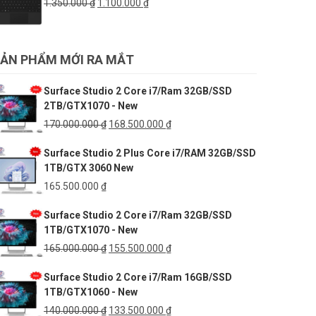
Giá
Giá
1.350.000
₫
1.100.000
₫
6.999.000 ₫.
gốc
hiện
là:
tại
1.350.000 ₫.
là:
ẢN PHẨM MỚI RA MẮT
1.100.000 ₫.
Surface Studio 2 Core i7/Ram 32GB/SSD
2TB/GTX1070 - New
Giá
Giá
170.000.000
₫
168.500.000
₫
gốc
hiện
Surface Studio 2 Plus Core i7/RAM 32GB/SSD
là:
tại
1TB/GTX 3060 New
170.000.000 ₫.
là:
168.500.000 ₫.
165.500.000
₫
Surface Studio 2 Core i7/Ram 32GB/SSD
1TB/GTX1070 - New
Giá
Giá
165.000.000
₫
155.500.000
₫
gốc
hiện
Surface Studio 2 Core i7/Ram 16GB/SSD
là:
tại
1TB/GTX1060 - New
165.000.000 ₫.
là:
155.500.000 ₫.
Giá
Giá
140.000.000
₫
133.500.000
₫