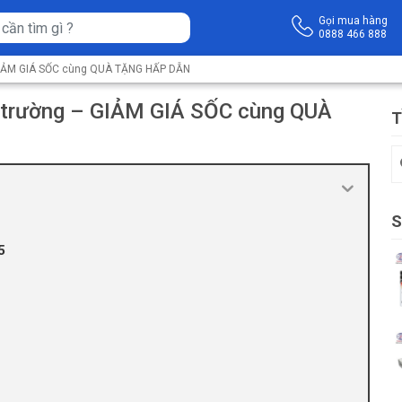
Gọi mua hàng
0888 466 888
– GIẢM GIÁ SỐC cùng QUÀ TẶNG HẤP DẪN
ựu trường – GIẢM GIÁ SỐC cùng QUÀ
T
S
5