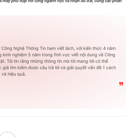
 máy phù hợp với từng ngành học và nhận ưu đãi, cùng các phần
 Công Nghệ Thông Tin ham viết lách, với kiến thức 4 năm
g kinh nghiệm 5 năm trong lĩnh vực viết nội dung về Công
ật. Tôi tin rằng những thông tin mà tôi mang tới có thể
 giả tìm kiếm được câu trả lời và giải quyết vấn đề 1 cách
 và hiệu quả.