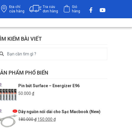
Địa chỉ
Tra cứu
Giỏ
cửa hàng
đơn hàng
hàng
ÌM KIẾM BÀI VIẾT
ẢN PHẨM PHỔ BIẾN
Pin bút Surface – Energizer E96
50.000
₫
Dây nguồn nối dài cho Sạc Macbook (New)
Giá
Giá
180.000
₫
150.000
₫
gốc
hiện
là:
tại