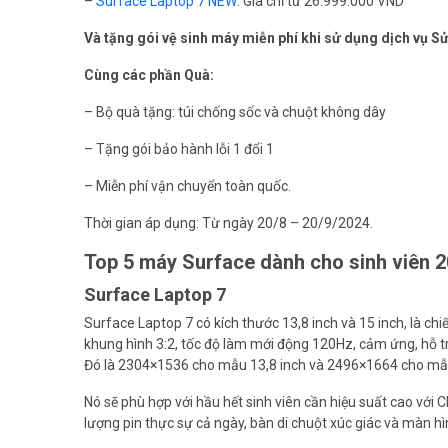
–
Surface Laptop 7 NEW
: Giá chỉ từ 26.999.000 VND
Và tặng gói vệ sinh máy miễn phí khi sử dụng dịch vụ Sử
Cùng các phần Quà:
– Bộ quà tặng: túi chống sốc và chuột không dây
– Tặng gói bảo hành lỗi 1 đổi 1
– Miễn phí vận chuyển toàn quốc.
Thời gian áp dụng: Từ ngày 20/8 – 20/9/2024.
Top 5 máy Surface dành cho sinh viên 
Surface Laptop 7
Surface Laptop 7 có kích thước 13,8 inch và 15 inch, là ch
khung hình 3:2, tốc độ làm mới động 120Hz, cảm ứng, hỗ trợ 
Đó là 2304×1536 cho mẫu 13,8 inch và 2496×1664 cho mẫu
Nó sẽ phù hợp với hầu hết sinh viên cần hiệu suất cao vớ
lượng pin thực sự cả ngày, bàn di chuột xúc giác và màn h