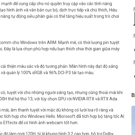
ủ mạnh để cung cấp cho nó quyền truy cập vào các tính năng
 hình ảnh và văn bản cục bộ, dịch trực tiếp và chú thích, Hiệu
năng tự động siêu phân giải có thể tăng hiệu suất trong trò chơi
lcomm cho Windows trên ARM. Mạnh mẽ, có thời lượng pin tuyệt
t bị. Đây là lựa chọn phù hợp nếu bạn thích chia thời gian giữa máy
 cải thiện màu sắc và độ tương phản. Màn hình này đạt độ sáng
on và quản lý 100% sRGB và 96% DCI-P3 tái tạo màu.
m có, tuyệt vời cho những người sáng tạo, nhưng cũng thoải mái khi
B
00H thế hệ thứ 13, với tùy chọn GPU rời NVIDIA RTX và RTX Ada.
 mái, âm thanh tuyệt vời mặc dù không có lưới loa rõ ràng và
tích hợp cho Windows Hello. Microsoft đã tích hợp bộ tăng tốc AI
o Effects để có hình ảnh webcam tốt hơn.
 độ làm mới 120H, tỷ lệ khung hình 3:2 cao hơn, hỗ trợ Dolby