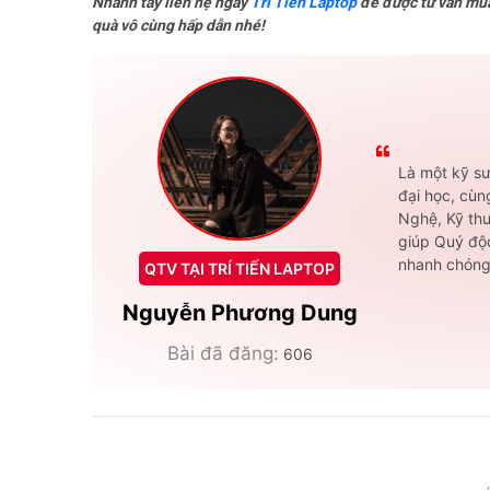
Nhanh tay liên hệ ngay
Trí Tiến Laptop
để được tư vấn mua
quà vô cùng hấp dẫn nhé!
Là một kỹ sư
đại học, cùn
Nghệ, Kỹ thu
giúp Quý độc
nhanh chóng
QTV TẠI TRÍ TIẾN LAPTOP
Nguyễn Phương Dung
Bài đã đăng:
606