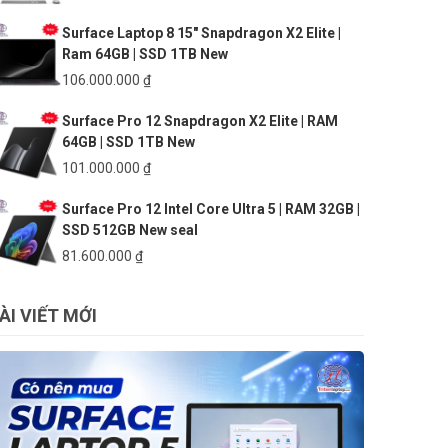
gốc
hiện
Surface Laptop 8 15″ Snapdragon X2 Elite |
là:
tại
Ram 64GB | SSD 1TB New
140.000.000 ₫.
là:
133.500.000 ₫.
106.000.000
₫
Surface Pro 12 Snapdragon X2 Elite | RAM
64GB | SSD 1TB New
101.000.000
₫
Surface Pro 12 Intel Core Ultra 5 | RAM 32GB |
SSD 512GB New seal
81.600.000
₫
ÀI VIẾT MỚI