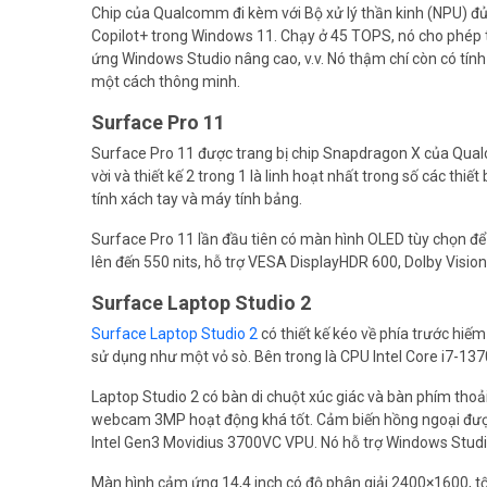
Chip của Qualcomm đi kèm với Bộ xử lý thần kinh (NPU) đ
Copilot+ trong Windows 11. Chạy ở 45 TOPS, nó cho phép tạo
ứng Windows Studio nâng cao, v.v. Nó thậm chí còn có tính 
một cách thông minh.
Surface Pro 11
Surface Pro 11 được trang bị chip Snapdragon X của Qua
vời và thiết kế 2 trong 1 là linh hoạt nhất trong số các thiế
tính xách tay và máy tính bảng.
Surface Pro 11 lần đầu tiên có màn hình OLED tùy chọn để
lên đến 550 nits, hỗ trợ VESA DisplayHDR 600, Dolby Visi
Surface Laptop Studio 2
Surface Laptop Studio 2
có thiết kế kéo về phía trước hiế
sử dụng như một vỏ sò. Bên trong là CPU Intel Core i7-137
Laptop Studio 2 có bàn di chuột xúc giác và bàn phím thoải
webcam 3MP hoạt động khá tốt. Cảm biến hồng ngoại được 
Intel Gen3 Movidius 3700VC VPU. Nó hỗ trợ Windows Studi
Màn hình cảm ứng 14,4 inch có độ phân giải 2400×1600, tốc