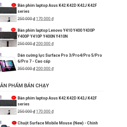
Bàn phím laptop Asus K42 K42D K42J K42F
180.000 ₫.
là:
series
150.000 ₫.
Giá
Giá
250.000
₫
170.000
₫
gốc
hiện
Bàn phím laptop Lenovo Y410 Y400 Y430P
là:
tại
Y400P Y410P Y400N Y410N
250.000 ₫.
là:
170.000 ₫.
Giá
Giá
250.000
₫
200.000
₫
gốc
hiện
Dán cường lực Surface Pro 3/Pro4/Pro 5/Pro
là:
tại
6/Pro 7 - Cao cấp
250.000 ₫.
là:
200.000 ₫.
Giá
Giá
350.000
₫
200.000
₫
gốc
hiện
là:
tại
ẢN PHẨM BÁN CHẠY
350.000 ₫.
là:
200.000 ₫.
Bàn phím laptop Asus K42 K42D K42J K42F
series
Giá
Giá
250.000
₫
170.000
₫
gốc
hiện
Chuột Surface Mobile Mouse (New) - Chính
là:
tại