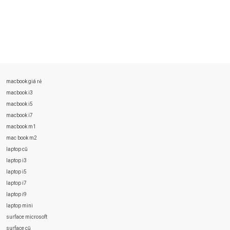
macbook giá rẻ
macbook i3
macbook i5
macbook i7
macbook m1
mac book m2
laptop cũ
laptop i3
laptop i5
laptop i7
laptop i9
laptop mini
surface microsoft
surface cũ