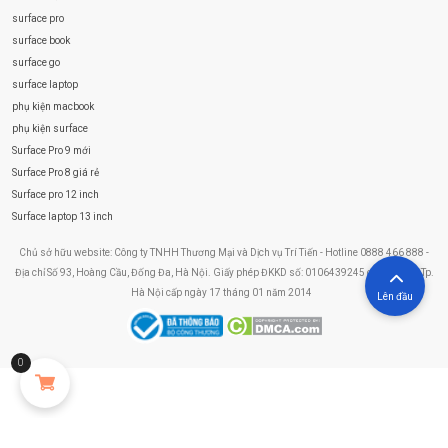
surface pro
surface book
surface go
surface laptop
phụ kiện macbook
phụ kiện surface
Surface Pro 9 mới
Surface Pro 8 giá rẻ
Surface pro 12 inch
Surface laptop 13 inch
Chủ sở hữu website: Công ty TNHH Thương Mại và Dịch vụ Trí Tiến - Hotline 0888 466 888 -
Địa chỉ Số 93, Hoàng Cầu, Đống Đa, Hà Nội. Giấy phép ĐKKD số: 0106439245 do Sở KHĐT Tp.
Hà Nội cấp ngày 17 tháng 01 năm 2014
Lên đầu
0