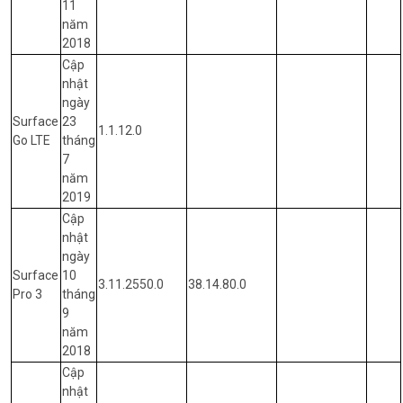
11
năm
2018
Cập
nhật
ngày
Surface
23
1.1.12.0
Go LTE
tháng
7
năm
2019
Cập
nhật
ngày
Surface
10
3.11.2550.0
38.14.80.0
Pro 3
tháng
9
năm
2018
Cập
nhật