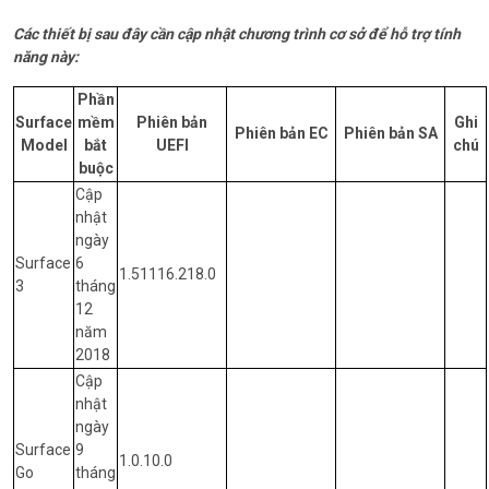
Các thiết bị sau đây cần cập nhật chương trình cơ sở để hỗ trợ tính
năng này:
Phần
Surface
mềm
Phiên bản
Ghi
Phiên bản EC
Phiên bản SA
Model
bắt
UEFI
chú
buộc
Cập
nhật
ngày
Surface
6
1.51116.218.0
3
tháng
12
năm
2018
Cập
nhật
ngày
Surface
9
1.0.10.0
Go
tháng