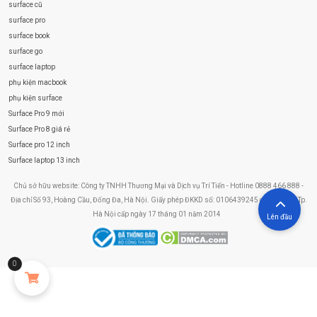
surface cũ
surface pro
surface book
surface go
surface laptop
phụ kiện macbook
phụ kiện surface
Surface Pro 9 mới
Surface Pro 8 giá rẻ
Surface pro 12 inch
Surface laptop 13 inch
Chủ sở hữu website: Công ty TNHH Thương Mại và Dịch vụ Trí Tiến - Hotline 0888 466 888 -
Địa chỉ Số 93, Hoàng Cầu, Đống Đa, Hà Nội. Giấy phép ĐKKD số: 0106439245 do Sở KHĐT Tp.
Hà Nội cấp ngày 17 tháng 01 năm 2014
Lên đầu
0