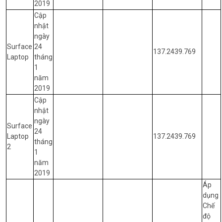
2019
Cập
nhật
ngày
Surface
24
137.2439.769
Laptop
tháng
1
năm
2019
Cập
nhật
ngày
Surface
24
Laptop
137.2439.769
tháng
2
1
năm
2019
Áp
dụng
Chế
độ