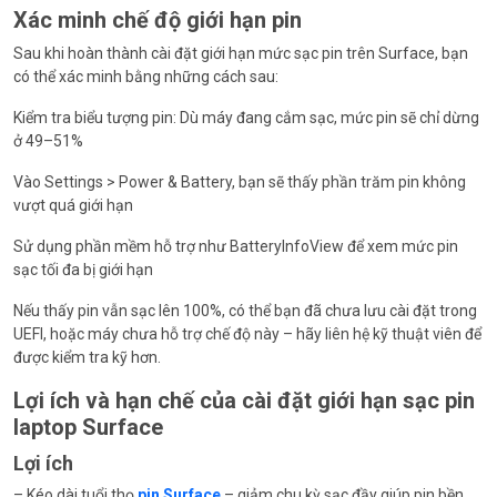
Xác minh chế độ giới hạn pin
Sau khi hoàn thành cài đặt giới hạn mức sạc pin trên Surface, bạn
có thể xác minh bằng những cách sau:
Kiểm tra biểu tượng pin: Dù máy đang cắm sạc, mức pin sẽ chỉ dừng
ở 49–51%
Vào Settings > Power & Battery, bạn sẽ thấy phần trăm pin không
vượt quá giới hạn
Sử dụng phần mềm hỗ trợ như BatteryInfoView để xem mức pin
sạc tối đa bị giới hạn
Nếu thấy pin vẫn sạc lên 100%, có thể bạn đã chưa lưu cài đặt trong
UEFI, hoặc máy chưa hỗ trợ chế độ này – hãy liên hệ kỹ thuật viên để
được kiểm tra kỹ hơn.
Lợi ích và hạn chế của cài đặt giới hạn sạc pin
laptop Surface
Lợi ích
– Kéo dài tuổi thọ
pin Surface
– giảm chu kỳ sạc đầy giúp pin bền