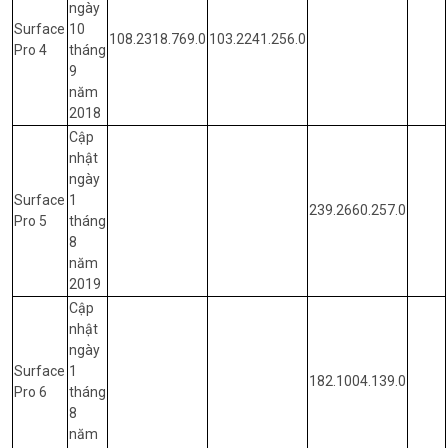
ngày
Surface
10
108.2318.769.0
103.2241.256.0
Pro 4
tháng
9
năm
2018
Cập
nhật
ngày
Surface
1
239.2660.257.0
Pro 5
tháng
8
năm
2019
Cập
nhật
ngày
Surface
1
182.1004.139.0
Pro 6
tháng
8
năm