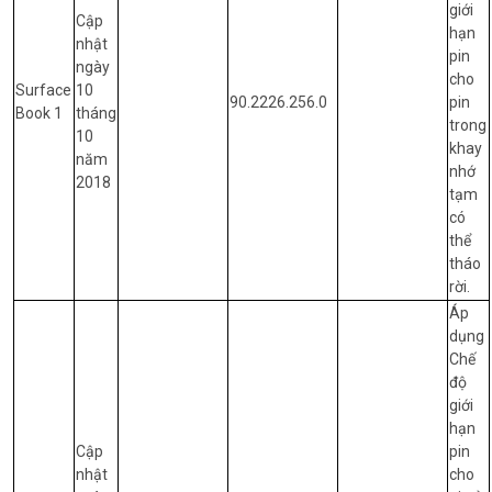
giới
Cập
hạn
nhật
pin
ngày
cho
Surface
10
90.2226.256.0
pin
Book 1
tháng
trong
10
khay
năm
nhớ
2018
tạm
có
thể
tháo
rời.
Áp
dụng
Chế
độ
giới
hạn
Cập
pin
nhật
cho