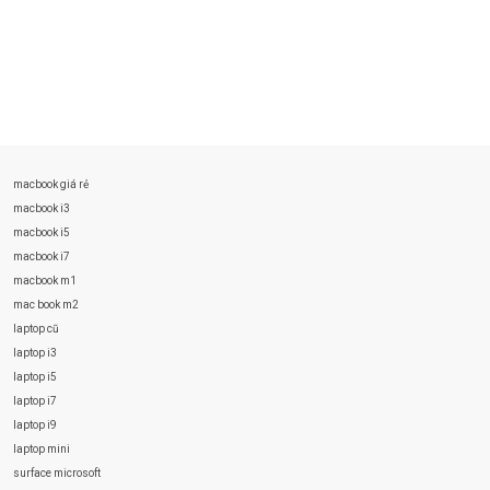
macbook giá rẻ
macbook i3
macbook i5
macbook i7
macbook m1
mac book m2
laptop cũ
laptop i3
laptop i5
laptop i7
laptop i9
laptop mini
surface microsoft