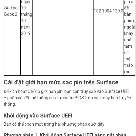
ngày
pin ở
Surface
10
đế
182.1004.139.0
Book 2
tháng
bàn
10
phím,
năm
ngoài
2019
khay
nhớ
tạm
có
thể
tháo
rời.
Cài đặt giới hạn mức sạc pin trên Surface
Để kích hoạt chế độ giới hạn pin, bạn cần truy cập vào Surface UEFI
– phần cài đặt hệ thống sâu tương tự BIOS trên các máy tính truyền
thống.
Khởi động vào Surface UEFI
Bạn có thể chọn một trong hai phương pháp dưới đây:
Phương pháp 1: Khởi động Surface UEFI bằng nút phần