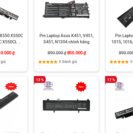
 X550 X550C
Pin Laptop Asus K451, V451,
Pin Lapt
 X550CL –
S451, N1304 chính hãng
1015, 1016,
ãng
á gốc là: 400.000 ₫.
Giá hiện tại là: 350.000 ₫.
Giá gốc là: 890.000 ₫.
Giá hiện tại là: 850.000 ₫
50.000
₫
890.000
₫
850.000
₫
890.00
 giá
0
Đánh giá
0
Được xếp
Được xếp
hạng
5.00
5
hạng
5.00
5
sao
sao
13 %
17 %