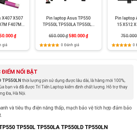
s X407 X507
Pin laptop Asus TP550
Pin laptop
407M F407MA
TP550L TP550LA TP550LD
15 X512 
7U
TP550LN
A512 A5
.
iá gốc là: 600.000 ₫.
Giá hiện tại là: 550.000 ₫.
Giá gốc là: 650.000 ₫.
Giá hiện tại là: 580.000 ₫
50.000
₫
650.000
₫
580.000
₫
750.00
 giá
0
Đánh giá
0
Được xếp
Được xếp
hạng
5.00
5
hạng
5.00
5
sao
sao
 ĐIỂM NỔI BẬT
D TP550LN
thời lượng pin sử dụng được lâu dài, là hàng mới 100%,
bạn và đã được Trí Tiến Laptop kiểm định chất lượng. Hỗ trợ thay
ng Đa, Hà Nội.
anh và tiêu thụ điện năng thấp, mạch bảo vệ tích hợp đảm bảo
.
TP550 TP550L TP550LA TP550LD TP550LN