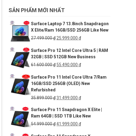
SẢN PHẨM MỚI NHẤT
Surface Laptop 7 13.8inch Snapdragon
X Elite/Ram 16GB/SSD 256GB Like New
Giá
Giá
27.499.000
₫
25.999.000
₫
gốc
hiện
Surface Pro 12 Intel Core Ultra 5 | RAM
là:
tại
32GB | SSD 512GB New Business
27.499.000 ₫.
là:
25.999.000 ₫.
Giá
Giá
61.600.000
₫
55.490.000
₫
gốc
hiện
Surface Pro 11 Intel Core Ultra 7/Ram
là:
tại
16GB/SSD 256GB (OLED) New
61.600.000 ₫.
là:
Refurbished
55.490.000 ₫.
Giá
Giá
35.899.000
₫
31.499.000
₫
gốc
hiện
Surface Pro 11 Snapdragon X Elite |
là:
tại
Ram 64GB | SSD 1TB Like New
35.899.000 ₫.
là:
31.499.000 ₫.
Giá
Giá
54.999.000
₫
41.999.000
₫
gốc
hiện