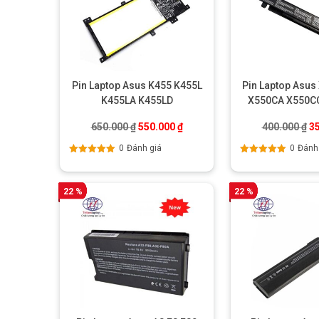
Pin Laptop Asus K455 K455L
Pin Laptop Asus
K455LA K455LD
X550CA X550CC
Chính h
Giá gốc là: 650.000 ₫.
Giá hiện tại là: 550.000 ₫.
Gi
650.000
₫
550.000
₫
400.000
₫
3
0
Đánh giá
0
Đánh
Được xếp
Được xếp
hạng
5.00
5
hạng
5.00
5
sao
sao
22 %
22 %