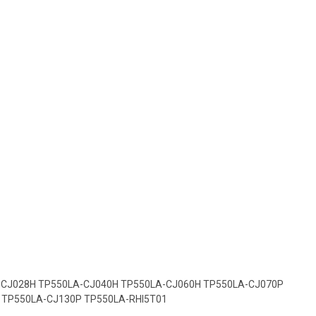
-CJ028H TP550LA-CJ040H TP550LA-CJ060H TP550LA-CJ070P
 TP550LA-CJ130P TP550LA-RHI5T01