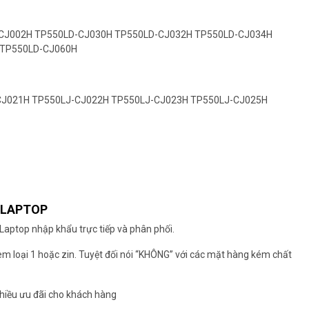
CJ002H TP550LD-CJ030H TP550LD-CJ032H TP550LD-CJ034H
 TP550LD-CJ060H
CJ021H TP550LJ-CJ022H TP550LJ-CJ023H TP550LJ-CJ025H
N LAPTOP
 Laptop nhập khẩu trực tiếp và phân phối.
oem loại 1 hoặc zin. Tuyệt đối nói “KHÔNG” với các mặt hàng kém chất
g nhiều ưu đãi cho khách hàng