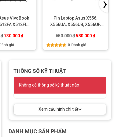
›
 Asus VivoBook
Pin Laptop Asus X556,
Pin l
X512FA X512FL
X556UA, X556UB, X556UF,
UX430U
12FL A512FA
X556UJ, X556UQ, X556UR,
.
Giá gốc là: 750.000 ₫.
Giá hiện tại là: 730.000 ₫.
Giá gốc là: 650.000 ₫.
Giá hiện tại là: 580.00
0
₫
730.000
₫
650.000
₫
580.000
₫
850
X556UV – C21N1509
Đánh giá
0
Đánh giá
Được xếp
Được xếp
hạng
5.00
5
hạng
5.00
sao
sao
THÔNG SỐ KỸ THUẬT
Không có thông số kỹ thuật nào
Xem cấu hình chi tiết
DANH MỤC SẢN PHẨM