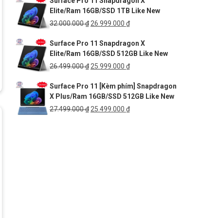
Surface Pro 11 Snapdragon X
là:
tại
Elite/Ram 16GB/SSD 1TB Like New
54.999.000 ₫.
là:
41.999.000 ₫.
Giá
Giá
32.000.000
₫
26.999.000
₫
gốc
hiện
Surface Pro 11 Snapdragon X
là:
tại
Elite/Ram 16GB/SSD 512GB Like New
32.000.000 ₫.
là:
26.999.000 ₫.
Giá
Giá
26.499.000
₫
25.999.000
₫
gốc
hiện
Surface Pro 11 [Kèm phím] Snapdragon
là:
tại
X Plus/Ram 16GB/SSD 512GB Like New
26.499.000 ₫.
là:
25.999.000 ₫.
Giá
Giá
27.499.000
₫
25.499.000
₫
gốc
hiện
là:
tại
27.499.000 ₫.
là:
25.499.000 ₫.