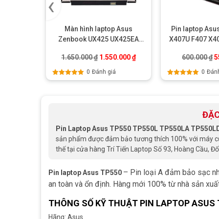
‹
Màn hình laptop Asus
Pin laptop Asu
Zenbook UX425 UX425EA
X407U F407 X
Full HD IPS (14 inch)
X50
Giá gốc là: 1.650.000 ₫.
Giá hiện tại là: 1.550.000 ₫
G
1.650.000
₫
1.550.000
₫
600.000
₫
5
0
Đánh giá
0
Đánh
Được xếp
Được xếp
hạng
5.00
5
hạng
5.00
5
sao
sao
ĐẶC
Pin Laptop Asus TP550 TP550L TP550LA TP550L
sản phẩm được đảm bảo tương thích 100% với máy của 
thế tại cửa hàng Trí Tiến Laptop Số 93, Hoàng Cầu, Đố
–
Pin loại A đảm bảo sạc nh
Pin laptop Asus TP550
an toàn và ổn định. Hàng mới 100% từ nhà sản xuất
THÔNG SỐ KỸ THUẬT PIN LAPTOP ASUS 
Hãng: Asus