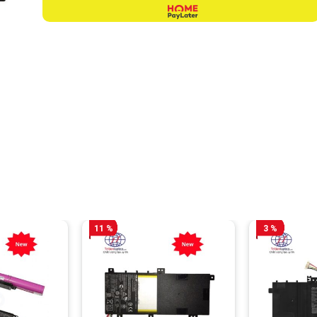
11 %
3 %