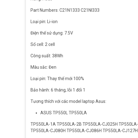
Part Numbers: C21N1333 C21NI333
Loại pin: Li-ion
Điện thế sử dụng: 7.5V
Số cell: 2 cell
Công suất: 38Wh
Màu sắc: Đen
Loại pin: Thay thế mới 100%
Bảo hành: 6 tháng, lỗi 1 đổi 1
Tương thích với các model laptop Asus:
ASUS TP550L TP550LA
TP550LA-1A TP550LA-2B TP550LA-CJ025H TP550LA
TP550LA-CJ080H TP550LA-CJ086H TP550LA-CJ127H