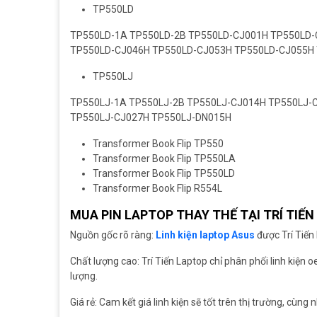
TP550LD
TP550LD-1A TP550LD-2B TP550LD-CJ001H TP550LD-
TP550LD-CJ046H TP550LD-CJ053H TP550LD-CJ055H
TP550LJ
TP550LJ-1A TP550LJ-2B TP550LJ-CJ014H TP550LJ-
TP550LJ-CJ027H TP550LJ-DN015H
Transformer Book Flip TP550
Transformer Book Flip TP550LA
Transformer Book Flip TP550LD
Transformer Book Flip R554L
MUA PIN LAPTOP THAY THẾ TẠI TRÍ TIẾ
Nguồn gốc rõ ràng:
Linh kiện laptop Asus
được Trí Tiến
Chất lượng cao: Trí Tiến Laptop chỉ phân phối linh kiện 
lượng.
Giá rẻ: Cam kết giá linh kiện sẽ tốt trên thị trường, cùn