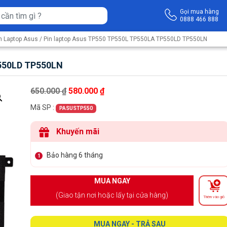
Gọi mua hàng
0888 466 888
n Laptop Asus
/ Pin laptop Asus TP550 TP550L TP550LA TP550LD TP550LN
P550LD TP550LN
Giá gốc là: 650.000 ₫.
Giá hiện tại là: 580.000 ₫.
650.000
₫
580.000
₫
Mã SP :
PASUSTP550
Khuyến mãi
Bảo hàng 6 tháng
1
MUA NGAY
(Giao tận nơi hoặc lấy tại cửa hàng)
Thêm vào giỏ
MUA NGAY - TRẢ SAU