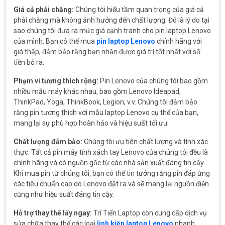
Giá cả phải chăng:
Chúng tôi hiểu tầm quan trọng của giá cả
phải chăng mà không ảnh hưởng đến chất lượng. Đó là lý do tại
sao chúng tôi đưa ra mức giá cạnh tranh cho pin laptop Lenovo
của mình. Bạn có thể mua
pin laptop Lenovo
chính hãng với
giá thấp, đảm bảo rằng bạn nhận được giá trị tốt nhất với số
tiền bỏ ra.
Phạm vi tương thích rộng:
Pin Lenovo của chúng tôi bao gồm
nhiều mẫu máy khác nhau, bao gồm Lenovo Ideapad,
ThinkPad, Yoga, ThinkBook, Legion, v.v. Chúng tôi đảm bảo
rằng pin tương thích với mẫu laptop Lenovo cụ thể của bạn,
mang lại sự phù hợp hoàn hảo và hiệu suất tối ưu.
Chất lượng đảm bảo:
Chúng tôi ưu tiên chất lượng và tính xác
thực. Tất cả pin máy tính xách tay Lenovo của chúng tôi đều là
chính hãng và có nguồn gốc từ các nhà sản xuất đáng tin cậy.
Khi mua pin từ chúng tôi, bạn có thể tin tưởng rằng pin đáp ứng
các tiêu chuẩn cao do Lenovo đặt ra và sẽ mang lại nguồn điện
cũng như hiệu suất đáng tin cậy.
Hỗ trợ thay thế lấy ngay:
Trí Tiến Laptop còn cung cấp dịch vụ
sửa chữa thay thế các loại
linh kiện laptop Lenovo
nhanh