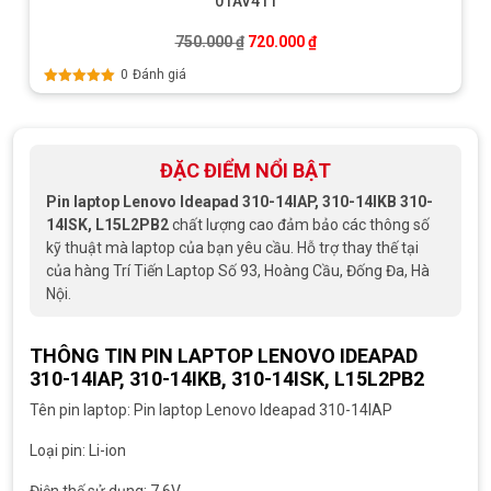
01AV411
Giá gốc là: 750.000 ₫.
Giá hiện tại là: 720.000 ₫
750.000
₫
720.000
₫
0
Đánh giá
Được xếp
hạng
5.00
5
sao
ĐẶC ĐIỂM NỔI BẬT
Pin laptop Lenovo Ideapad 310-14IAP, 310-14IKB 310-
14ISK, L15L2PB2
chất lượng cao đảm bảo các thông số
kỹ thuật mà laptop của bạn yêu cầu. Hỗ trợ thay thế tại
của hàng Trí Tiến Laptop Số 93, Hoàng Cầu, Đống Đa, Hà
Nội.
THÔNG TIN PIN LAPTOP LENOVO IDEAPAD
310-14IAP, 310-14IKB, 310-14ISK, L15L2PB2
Tên pin laptop: Pin laptop Lenovo Ideapad 310-14IAP
Loại pin: Li-ion
Điện thế sử dụng: 7.6V