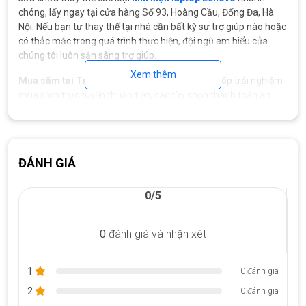
chóng, lấy ngay tại cửa hàng Số 93, Hoàng Cầu, Đống Đa, Hà
Nội. Nếu bạn tự thay thế tại nhà cần bất kỳ sự trợ giúp nào hoặc
có thắc mắc trong quá trình thực hiện, đội ngũ am hiểu của
chúng tôi luôn sẵn sàng trợ giúp.
Xem thêm
Mua sắm tại Trí Tiến Laptop:
Chúng tôi cung cấp trải nghiệm
mua sắm trực tuyến thuận tiện, các tùy chọn thanh toán an
toàn và giao hàng đáng tin cậy để đảm bảo sự hài lòng của
bạn. Hãy yên tâm rằng bạn đang mua pin laptop Lenovo an
toàn và chất lượng.
ĐÁNH GIÁ
Liên hệ tư vấn: 0888.466.888
0/5
0
đánh giá và nhận xét
1
0 đánh giá
2
0 đánh giá