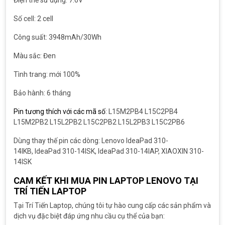
Số cell: 2 cell
Công suất: 3948mAh/30Wh
Màu sắc: Đen
Tình trang: mới 100%
Bảo hành: 6 tháng
Pin tương thích với các mã số
: L15M2PB4 L15C2PB4
L15M2PB2 L15L2PB2 L15C2PB2 L15L2PB3 L15C2PB6
Dùng thay thế pin các dòng: Lenovo IdeaPad 310-
14IKB, IdeaPad 310-14ISK, IdeaPad 310-14IAP, XIAOXIN 310-
14ISK
CAM KẾT KHI MUA PIN LAPTOP LENOVO TẠI
TRÍ TIẾN LAPTOP
Tại Trí Tiến Laptop, chúng tôi tự hào cung cấp các sản phẩm và
dịch vụ đặc biệt đáp ứng nhu cầu cụ thể của bạn: