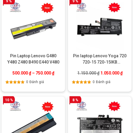
9 %
9 %
Pin Laptop Lenovo G480
Pin laptop Lenovo Yoga 720
Y480 Z480 B490 E440 V480
720-15 720-15IKB
L16C6PC1
Giá gốc là: 1.150
Giá hi
500.000
₫
–
750.000
₫
1.150.000
₫
1.050.000
₫
0
Đánh giá
0
Đánh giá
Được xếp
Được xếp
hạng
5.00
5
hạng
5.00
5
sao
sao
10 %
8 %