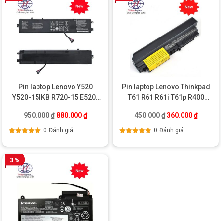
Pin laptop Lenovo Y520
Pin laptop Lenovo Thinkpad
Y520-15IKB R720-15 E520-
T61 R61 R61i T61p R400
15 L14M3P24
R61e R400 T400
Giá gốc là: 950.000 ₫.
Giá hiện tại là: 880.000 ₫.
Giá gốc là: 450.0
Giá hiện
950.000
₫
880.000
₫
450.000
₫
360.000
₫
0
Đánh giá
0
Đánh giá
Được xếp
Được xếp
hạng
5.00
5
hạng
5.00
5
sao
sao
3 %