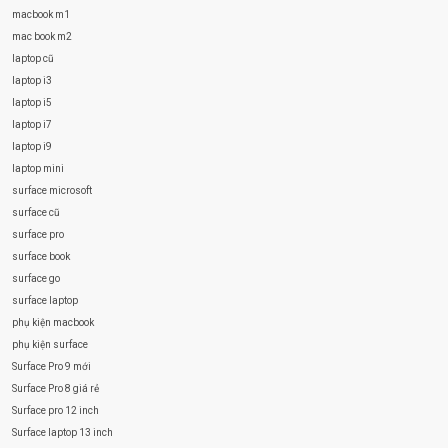
macbook m1
mac book m2
laptop cũ
laptop i3
laptop i5
laptop i7
laptop i9
laptop mini
surface microsoft
surface cũ
surface pro
surface book
surface go
surface laptop
phụ kiện macbook
phụ kiện surface
Surface Pro 9 mới
Surface Pro 8 giá rẻ
Surface pro 12 inch
Surface laptop 13 inch