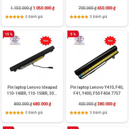
SB10F46468 78+
14ISK, L15L2PB2
Giá gốc là: 1.150.000 ₫.
Giá hiện tại là: 1.050.000 ₫.
Giá gốc là: 700.0
Giá hiện
1.150.000
₫
1.050.000
₫
700.000
₫
650.000
₫
0
Đánh giá
0
Đánh giá
Được xếp
Được xếp
hạng
5.00
5
hạng
5.00
5
sao
sao
15 %
5 %
Pin laptop Lenovo Ideapad
Pin laptop Lenovo Y410, F40,
110-14IBR, 110-15IBR, 300-
F41, Y400, F50 F40A 7757
15ISK, L15L3A03, L15C3A03,
Giá gốc là: 800.000 ₫.
Giá hiện tại là: 680.000 ₫.
Giá gốc là: 400.0
Giá hiện
800.000
₫
680.000
₫
400.000
₫
380.000
₫
300-14ISK
0
Đánh giá
0
Đánh giá
Được xếp
Được xếp
hạng
5.00
5
hạng
5.00
5
sao
sao