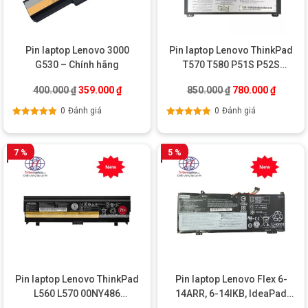
Pin laptop Lenovo 3000
Pin laptop Lenovo ThinkPad
G530 – Chính hãng
T570 T580 P51S P52S
01AV493
Giá gốc là: 400.000 ₫.
Giá hiện tại là: 359.000 ₫.
Giá gốc là: 850.0
Giá hiện
400.000
₫
359.000
₫
850.000
₫
780.000
₫
0
Đánh giá
0
Đánh giá
Được xếp
Được xếp
hạng
5.00
5
hạng
5.00
5
sao
sao
7 %
5 %
Pin laptop Lenovo ThinkPad
Pin laptop Lenovo Flex 6-
L560 L570 00NY486
14ARR, 6-14IKB, IdeaPad
SB10H45071 71+
530s-14IKB, 530s-15IKB,