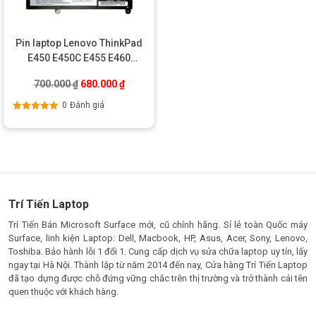
Pin laptop Lenovo ThinkPad
E450 E450C E455 E460
E460C – 45N1752
Giá gốc là: 700.000 ₫.
Giá hiện tại là: 680.000 ₫.
700.000
₫
680.000
₫
0
Đánh giá
Được xếp
hạng
5.00
5
sao
Trí Tiến Laptop
Trí Tiến Bán Microsoft Surface mới, cũ chính hãng. Sỉ lẻ toàn Quốc máy
Surface, linh kiện Laptop: Dell, Macbook, HP, Asus, Acer, Sony, Lenovo,
Toshiba. Bảo hành lỗi 1 đổi 1. Cung cấp dịch vụ sửa chữa laptop uy tín, lấy
ngay tại Hà Nội. Thành lập từ năm 2014 đến nay, Cửa hàng Trí Tiến Laptop
đã tạo dựng được chỗ đứng vững chắc trên thị trường và trở thành cái tên
quen thuộc với khách hàng.