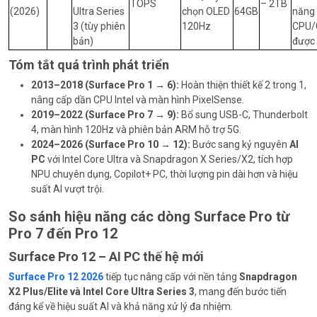
TOPS
– 2TB
(2026)
Ultra Series
chọn OLED
64GB
năng
3 (tùy phiên
120Hz
CPU/
bản)
được
Tóm tắt quá trình phát triển
2013–2018 (Surface Pro 1 → 6):
Hoàn thiện thiết kế 2 trong 1,
nâng cấp dần CPU Intel và màn hình PixelSense.
2019–2022 (Surface Pro 7 → 9):
Bổ sung USB-C, Thunderbolt
4, màn hình 120Hz và phiên bản ARM hỗ trợ 5G.
2024–2026 (Surface Pro 10 → 12):
Bước sang kỷ nguyên
AI
PC
với Intel Core Ultra và Snapdragon X Series/X2, tích hợp
NPU chuyên dụng, Copilot+ PC, thời lượng pin dài hơn và hiệu
suất AI vượt trội.
So sánh hiệu năng các dòng Surface Pro từ
Pro 7 đến Pro 12
Surface Pro 12 – AI PC thế hệ mới
Surface Pro 12 2026
tiếp tục nâng cấp với nền tảng
Snapdragon
X2 Plus/Elite và Intel Core Ultra Series 3
, mang đến bước tiến
đáng kể về hiệu suất AI và khả năng xử lý đa nhiệm.