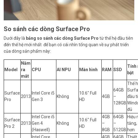
So sánh các dòng Surface Pro
Dưới đây là
bảng so sánh các dòng Surface Pro
từ thế hệ đầu tiên
đến thế hệ mới nhất để bạn có cái nhìn tổng quan về sự phát triển
của dòng sản phẩm này:
Năm
Tính 
Model
ra
CPU
AI NPU
Màn hình
RAM
SSD
bật
mắt
Thế h
64GB
Surfa
Surface
Intel Core i5
10.6″ Full
2013
Không
4GB
–
đầu t
Pro
Gen 3
HD
128GB
Wind
đủ
Intel Core i5
4GB
64GB
Hiệu 
Surface
10.6″ Full
2013
Gen 4
Không
–
–
tăng, 
Pro 2
HD
(Haswell)
8GB
512GB
hơn
Intel Core
4GB
64GB
Thiết