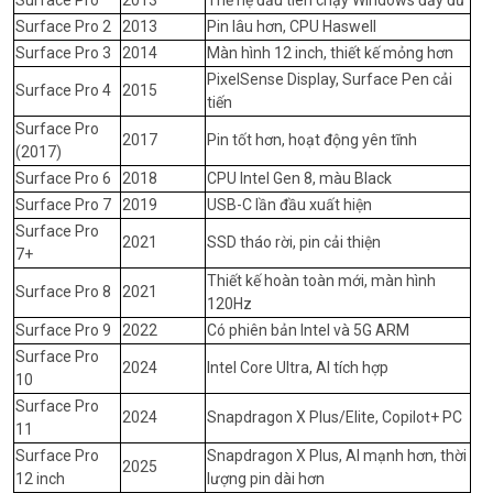
Surface Pro 2
2013
Pin lâu hơn, CPU Haswell
Surface Pro 3
2014
Màn hình 12 inch, thiết kế mỏng hơn
PixelSense Display, Surface Pen cải
Surface Pro 4
2015
tiến
Surface Pro
2017
Pin tốt hơn, hoạt động yên tĩnh
(2017)
Surface Pro 6
2018
CPU Intel Gen 8, màu Black
Surface Pro 7
2019
USB-C lần đầu xuất hiện
Surface Pro
2021
SSD tháo rời, pin cải thiện
7+
Thiết kế hoàn toàn mới, màn hình
Surface Pro 8
2021
120Hz
Surface Pro 9
2022
Có phiên bản Intel và 5G ARM
Surface Pro
2024
Intel Core Ultra, AI tích hợp
10
Surface Pro
2024
Snapdragon X Plus/Elite, Copilot+ PC
11
Surface Pro
Snapdragon X Plus, AI mạnh hơn, thời
2025
12 inch
lượng pin dài hơn