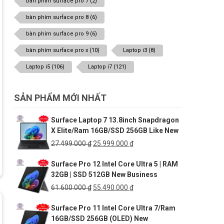
bàn phím surface pro 7
(2)
bàn phím surface pro 8
(6)
bàn phím surface pro 9
(6)
bàn phím surface pro x
(10)
Laptop i3
(8)
Laptop i5
(106)
Laptop i7
(121)
SẢN PHẨM MỚI NHẤT
Surface Laptop 7 13.8inch Snapdragon
X Elite/Ram 16GB/SSD 256GB Like New
Giá
Giá
27.499.000
₫
25.999.000
₫
gốc
hiện
Surface Pro 12 Intel Core Ultra 5 | RAM
là:
tại
32GB | SSD 512GB New Business
27.499.000 ₫.
là:
25.999.000 ₫.
Giá
Giá
61.600.000
₫
55.490.000
₫
gốc
hiện
Surface Pro 11 Intel Core Ultra 7/Ram
là:
tại
16GB/SSD 256GB (OLED) New
61.600.000 ₫.
là: