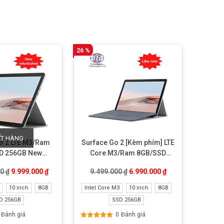
27.499.000 ₫.
là:
25.499.000 ₫.
26 %
ẾT HÀNG
o 2 LTE M3/Ram
Surface Go 2 [Kèm phím] LTE
D 256GB New
Core M3/Ram 8GB/SSD
urbished
256GB Like New
.000 ₫.
Giá gốc là: 14.500.000 ₫.
Giá hiện tại là: 9.999.000 ₫.
Giá gốc là: 9.499.000 ₫.
Giá hiện tại là: 6.
00
₫
9.999.000
₫
9.499.000
₫
6.990.000
₫
10 inch
8GB
Intel Core M3
10 inch
8GB
D 256GB
SSD 256GB
Đánh giá
0
Đánh giá
Được xếp