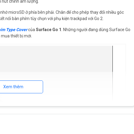
i nút chỉnh âm lượng.
ẻ nhớ microSD ở phía bên phải. Chân đế cho phép thay đổi nhiều góc
ết nối bàn phím tùy chọn với phụ kiện trackpad với Go 2.
hím Type Cover
của
Surface Go 1
. Những người đang dùng Surface Go
 mua thiết bị mới.
Xem thêm