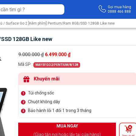
Gọi mua hàng
0888 466 888
cũ
/ Surface Go 2 [Kèm phím] Pentium/Ram 8GB/SSD 128GB Like new
/SSD 128GB Like new
Giá gốc là: 9.000.000 ₫.
Giá hiện tại là: 6.499.000 ₫.
9.000.000
₫
6.499.000
₫
Mã SP :
MAYSFGO2/PENTIUM/8/128
Khuyến mãi
Túi chống sốc
1
Chuột không dây
2
Bảo hành lỗi 1 đổi 1 trong 3 tháng
3
MUA NGAY
(Giao tận nơi hoặc lấy tại cửa hàng)
Thêm vào giỏ