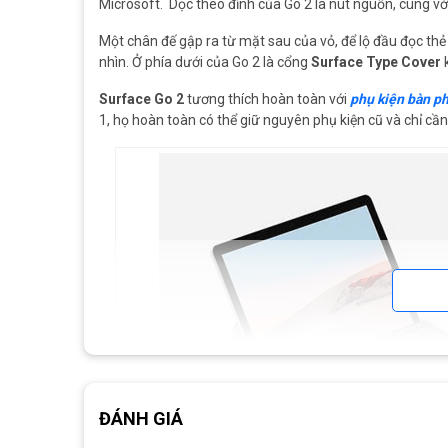
Microsoft. Dọc theo đỉnh của Go 2 là nút nguồn, cùng vớ
Một chân đế gập ra từ mặt sau của vỏ, để lộ đầu đọc th
nhìn. Ở phía dưới của Go 2 là cổng
Surface Type Cover
k
Surface Go 2
tương thích hoàn toàn với
phụ kiện bàn p
1, họ hoàn toàn có thể giữ nguyên phụ kiện cũ và chỉ cần
ĐÁNH GIÁ