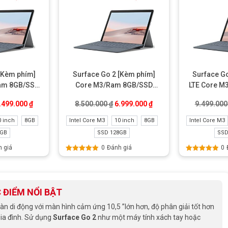
[Kèm phím]
Surface Go 2 [Kèm phím]
Surface G
Ram 8GB/SSD
Core M3/Ram 8GB/SSD
LTE Core M
ke new
128GB Like New
256GB
.
iá gốc là: 8.999.000 ₫.
Giá hiện tại là: 6.499.000 ₫.
Giá gốc là: 8.500.000 ₫.
Giá hiện tại là: 6.999.0
.499.000
₫
8.500.000
₫
6.999.000
₫
9.499.00
0 inch
8GB
Intel Core M3
10 inch
8GB
Intel Core M3
8GB
SSD 128GB
SSD
 giá
0
Đánh giá
0
Được xếp
Được xếp
hạng
5.00
5
hạng
5.00
5
sao
sao
 ĐIỂM NỔI BẬT
àn di động với màn hình cảm ứng 10,5 ”lớn hơn, độ phân giải tốt hơn
 gia đình. Sử dụng
Surface Go 2
như một máy tính xách tay hoặc