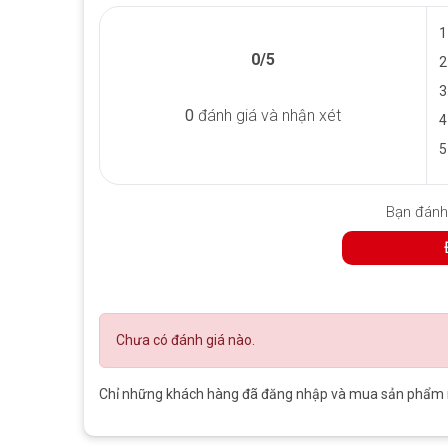
1
0/5
2
Surface Go 2 ở chế độ máy tí
3
0
đánh giá và nhận xét
4
Màn hình lớn hơn màu sắc đẹp hơn
5
Tăng kích thước từ 10 inch lên 10,5 so với bản tiền nhiệm
Độ phân giải Surface Go 2 lên tới 1920 × 1280 so với 18
Bạn đánh
Chưa có đánh giá nào.
Chỉ những khách hàng đã đăng nhập và mua sản phẩm nà