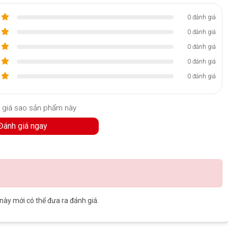
0 đánh giá
0 đánh giá
nh xách tay có gắn Type Cover và mở Kickstand
0 đánh giá
0 đánh giá
0 đánh giá
. Tạo ra sự khác biệt lớn khi xem nội dung video.
00 × 1200. Độ sáng cũng có thể được tăng lên ở mức khá.
 giá sao sản phẩm này
Đánh giá ngay
y mới có thể đưa ra đánh giá.