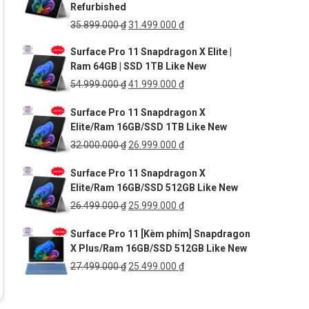
Refurbished
55.490.000 ₫.
Giá
Giá
35.899.000
₫
31.499.000
₫
gốc
hiện
Surface Pro 11 Snapdragon X Elite |
là:
tại
Ram 64GB | SSD 1TB Like New
35.899.000 ₫.
là:
31.499.000 ₫.
Giá
Giá
54.999.000
₫
41.999.000
₫
gốc
hiện
Surface Pro 11 Snapdragon X
là:
tại
Elite/Ram 16GB/SSD 1TB Like New
54.999.000 ₫.
là:
41.999.000 ₫.
Giá
Giá
32.000.000
₫
26.999.000
₫
gốc
hiện
Surface Pro 11 Snapdragon X
là:
tại
Elite/Ram 16GB/SSD 512GB Like New
32.000.000 ₫.
là:
26.999.000 ₫.
Giá
Giá
26.499.000
₫
25.999.000
₫
gốc
hiện
Surface Pro 11 [Kèm phím] Snapdragon
là:
tại
X Plus/Ram 16GB/SSD 512GB Like New
26.499.000 ₫.
là:
25.999.000 ₫.
Giá
Giá
27.499.000
₫
25.499.000
₫
gốc
hiện
là:
tại