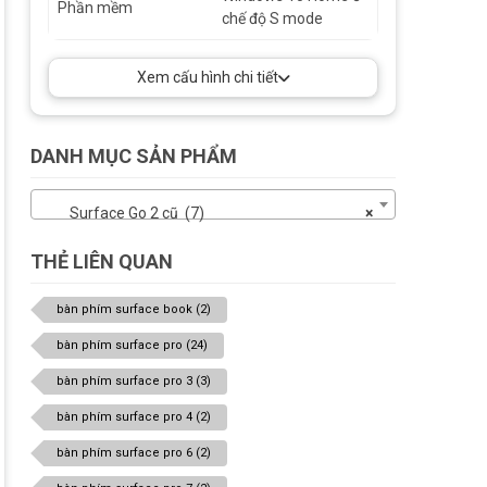
Máy ảnh mặt trước
Phần mềm
chế độ S mode
5.0MP với 1080p
Skype HD video,
8.0MP camera mặt
Xem cấu hình chi tiết
sau tự động lấy nét
với video 1080p HD
loa âm thanh nổi,
DANH MỤC SẢN PHẨM
Dual Studio Mics 2W
với Dolby ® Audio ™
Surface Go 2 cũ (7)
×
THẺ LIÊN QUAN
bàn phím surface book
(2)
bàn phím surface pro
(24)
bàn phím surface pro 3
(3)
bàn phím surface pro 4
(2)
bàn phím surface pro 6
(2)