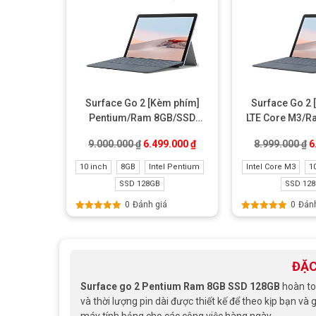
Surface Go 2 [Kèm phím]
Surface Go 2 
Pentium/Ram 8GB/SSD
LTE Core M3/
128GB Like new
128GB Li
Giá gốc là: 9.000.000 ₫.
Giá hiện tại là: 6.499.000 ₫
G
9.000.000
₫
6.499.000
₫
8.999.000
₫
6
10 inch
8GB
Intel Pentium
Intel Core M3
1
SSD 128GB
SSD 12
0
Đánh giá
0
Đánh
Được xếp
Được xếp
hạng
5.00
5
hạng
5.00
5
sao
sao
ĐẶC
Surface go 2 Pentium Ram 8GB SSD 128GB
hoàn to
và thời lượng pin dài được thiết kế để theo kịp bạn và