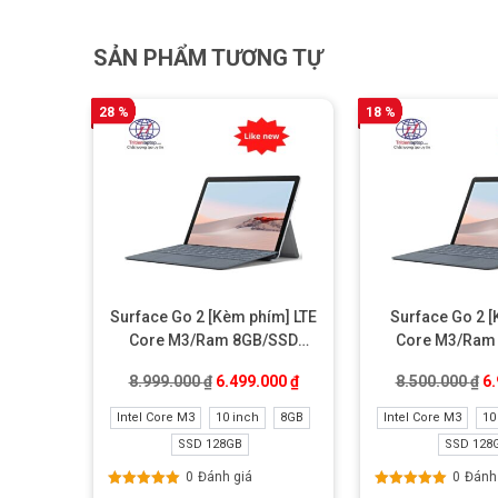
SẢN PHẨM TƯƠNG TỰ
28 %
18 %
Surface go 2 với
Surface Go 2 [Kèm phím] LTE
Surface Go 2 
Core M3/Ram 8GB/SSD
Core M3/Ram
Thời lượng Pin lâu hơn
128GB Like new
128GB Lik
Giá gốc là: 8.999.000 ₫.
Giá hiện tại là: 6.499.000 ₫.
Gi
8.999.000
₫
6.499.000
₫
8.500.000
₫
6
Một yếu tố khác cũng được nâng cấp trên Surface Go 2 là
Surface Go 2
, cho thời lượng pin sử dụng thực tế khoản
Intel Core M3
10 inch
8GB
Intel Core M3
10
SSD 128GB
SSD 128
CHÍNH SÁCH KHI MUA HÀNG TẠI TRITIE
0
Đánh giá
0
Đánh
– Luôn sẵn sàng tư vấn online và offline miễn phí lựa 
Được xếp
Được xếp