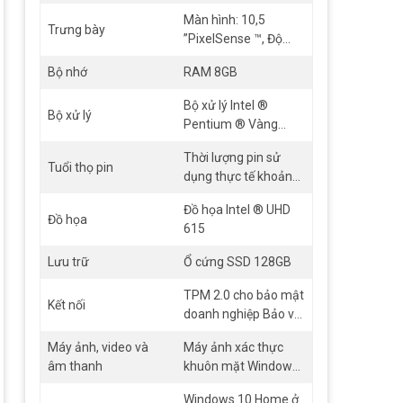
x 8,3 mm)
Màn hình: 10,5
Trưng bày
”PixelSense ™, Độ
phân giải màn hình:
Bộ nhớ
RAM 8GB
1920 x 1280 (220
PPI), Tỷ lệ co: 3: 2, Tỷ
Bộ xử lý Intel ®
lệ tương phản: 1500:
Bộ xử lý
Pentium ® Vàng
1, Cảm ứng: 10 điểm
4425Y, Bộ xử lý Intel
cảm ứng đa điểm
Thời lượng pin sử
® Core m3 thế hệ thứ
Tuổi thọ pin
dụng thực tế khoảng
8
là 5-6h (tuỳ từng tác
Đồ họa Intel ® UHD
vụ và môi trường)
Đồ họa
615
Lưu trữ
Ổ cứng SSD 128GB
TPM 2.0 cho bảo mật
Kết nối
doanh nghiệp Bảo vệ
cấp doanh nghiệp với
Máy ảnh, video và
Máy ảnh xác thực
đăng nhập bằng
âm thanh
khuôn mặt Windows
khuôn mặt Windows
Hello (mặt trước),
Hello
Windows 10 Home ở