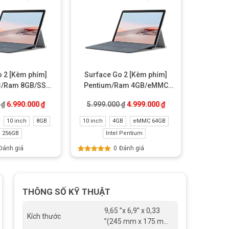
o 2 [Kèm phím]
Surface Go 2 [Kèm phím]
3/Ram 8GB/SSD
Pentium/Ram 4GB/eMMC
 Like New
64GB Like new
00 ₫.
Giá gốc là: 9.499.000 ₫.
Giá hiện tại là: 6.990.000 ₫.
Giá gốc là: 5.999.000 ₫.
Giá hiện tại là: 4.99
0
₫
6.990.000
₫
5.999.000
₫
4.999.000
₫
10 inch
8GB
10 inch
4GB
eMMC 64GB
 256GB
Intel Pentium
Đánh giá
0
Đánh giá
Được xếp
hạng
5.00
5
sao
THÔNG SỐ KỸ THUẬT
9,65 ”x 6,9” x 0,33
Kích thước
”(245 mm x 175 mm