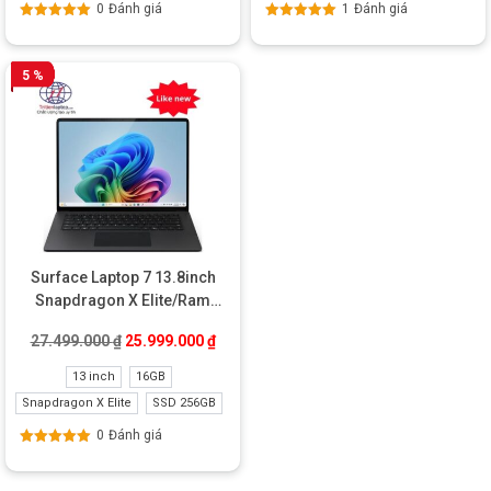
0
Đánh giá
1
Đánh giá
Được xếp
Được xếp
hạng
5.00
5
hạng
5.00
5
sao
sao
5 %
Surface Laptop 7 13.8inch
Snapdragon X Elite/Ram
16GB/SSD 256GB Like New
Giá gốc là: 27.499.000 ₫.
Giá hiện tại là: 25.999.000 ₫.
27.499.000
₫
25.999.000
₫
13 inch
16GB
Snapdragon X Elite
SSD 256GB
0
Đánh giá
Được xếp
hạng
5.00
5
sao