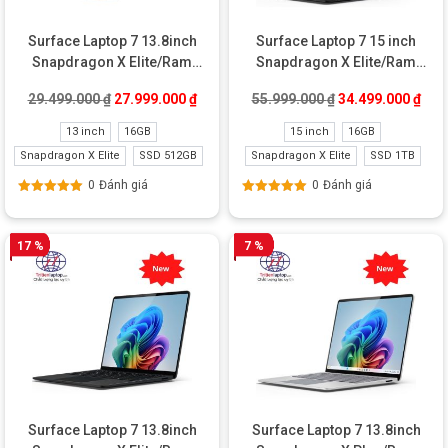
Surface Laptop 7 13.8inch
Surface Laptop 7 15 inch
Snapdragon X Elite/Ram
Snapdragon X Elite/Ram
16GB/SSD 512GB New
16GB/SSD 1TB New
Giá gốc là: 29.499.000 ₫.
Giá hiện tại là: 27.999.000 ₫.
Giá gốc là: 55.99
Giá 
29.499.000
₫
27.999.000
₫
55.999.000
₫
34.499.000
₫
Refurbished
13 inch
16GB
15 inch
16GB
Snapdragon X Elite
SSD 512GB
Snapdragon X Elite
SSD 1TB
0
Đánh giá
0
Đánh giá
Được xếp
Được xếp
hạng
5.00
5
hạng
5.00
5
sao
sao
17 %
7 %
Surface Laptop 7 13.8inch
Surface Laptop 7 13.8inch