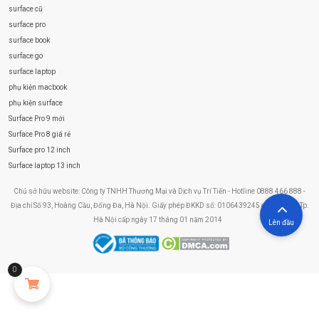
surface cũ
surface pro
surface book
surface go
surface laptop
phụ kiện macbook
phụ kiện surface
Surface Pro 9 mới
Surface Pro 8 giá rẻ
Surface pro 12 inch
Surface laptop 13 inch
Chủ sở hữu website: Công ty TNHH Thương Mại và Dịch vụ Trí Tiến - Hotline 0888 466 888 -
Địa chỉ Số 93, Hoàng Cầu, Đống Đa, Hà Nội. Giấy phép ĐKKD số: 0106439245 do Sở KHĐT Tp.
Hà Nội cấp ngày 17 tháng 01 năm 2014
Lên đầu
0