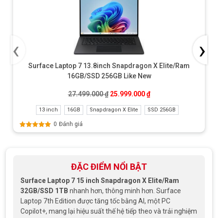
‹
›
Surface Laptop 7 13.8inch Snapdragon X Elite/Ram
16GB/SSD 256GB Like New
Giá gốc là: 27.499.000 ₫.
Giá hiện tại là: 25.999
27.499.000
₫
25.999.000
₫
13 inch
16GB
Snapdragon X Elite
SSD 256GB
0
Đánh giá
Được xếp
hạng
5.00
5
sao
ĐẶC ĐIỂM NỔI BẬT
Surface Laptop 7 15 inch Snapdragon X Elite/Ram
32GB/SSD 1TB
nhanh hơn, thông minh hơn. Surface
Laptop 7th Edition được tăng tốc bằng AI, một PC
Copilot+, mang lại hiệu suất thế hệ tiếp theo và trải nghiệm