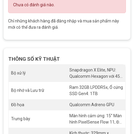
Chưa có đánh giá nào.
Surface Pro 7 với nhiều cổng đa dạng
Chỉ những khách hàng đã đăng nhập và mua sản phẩm này
mới có thể đưa ra đánh giá.
Surface Laptop 7 15 inch Snapdragon X Elite/Ram
32GB/SSD 1TB
có Camera Full HD Surface Studio hỗ trợ các
Hiệu ứng Windows Studio được hỗ trợ bởi AI như Tự động tạo
khung, Làm mờ chân dung, Bộ lọc sáng tạo và Lấy nét bằng
giọng nói – để bạn có hình ảnh rõ ràng và tự tin. Âm thanh
THÔNG SỐ KỸ THUẬT
được tăng cường AI với Loa Omnisonic® cao cấp và Dolby®
Atmos® xi cũng như Micrô phòng thu sẽ khuếch đại giọng nói
Snapdragon X Elite, NPU:
và sự hiện diện của bạn.
Bộ xử lý
Qualcomm Hexagon với 45
nghìn tỷ phép tính mỗi giây
Ram 32GB LPDDR5x, Ổ cứng
Bộ nhớ và Lưu trữ
SSD Gen4: 1TB
Đồ họa
Qualcomm Adreno GPU
Màn hình cảm ứng: 15” Màn
Trưng bày
hình PixelSense Flow 11; Độ
phân giải: 2496 x 1664 (201
Kích thước: 329mm x