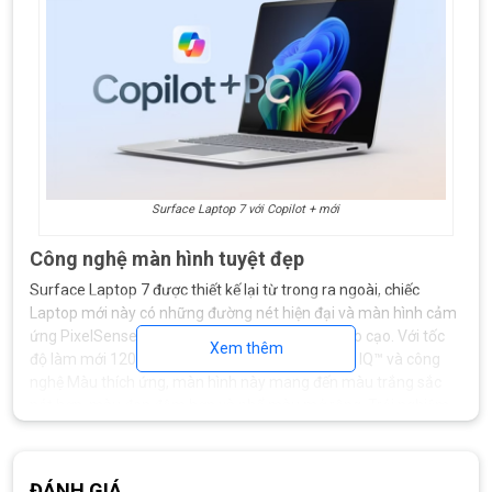
Surface Laptop 7 với Copilot + mới
Công nghệ màn hình tuyệt đẹp
Surface Laptop 7 được thiết kế lại từ trong ra ngoài, chiếc
Laptop mới này có những đường nét hiện đại và màn hình cảm
ứng PixelSense tuyệt đẹp với viền mỏng như dao cạo. Với tốc
Xem thêm
độ làm mới 120Hz, công nghệ HDR, Dolby Vision IQ™ và công
nghệ Màu thích ứng, màn hình này mang đến màu trắng sắc
nét hơn, màu đen đậm hơn và phổ màu mở rộng. Trải nghiệm
màn hình lớn 15 inch có viền mỏng hơn với các góc hiển thị
được bo tròn trên Surface Laptop 7 15 inch Snapdragon X
Elite/Ram 32GB/SSD 1TB.
ĐÁNH GIÁ