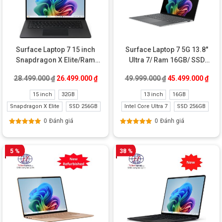
Surface Laptop 7 15 inch
Surface Laptop 7 5G 13.8″
Snapdragon X Elite/Ram
Ultra 7/ Ram 16GB/ SSD
32GB/SSD 256GB Like New
256GB New
Giá gốc là: 28.499.000 ₫.
Giá hiện tại là: 26.499.000 ₫.
Giá gốc là: 49.99
Giá 
28.499.000
₫
26.499.000
₫
49.999.000
₫
45.499.000
₫
15 inch
32GB
13 inch
16GB
Snapdragon X Elite
SSD 256GB
Intel Core Ultra 7
SSD 256GB
0
Đánh giá
0
Đánh giá
Được xếp
Được xếp
hạng
5.00
5
hạng
5.00
5
sao
sao
5 %
38 %