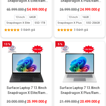
Snapdragon X Elite/Ram
Snapdragon X Plus/Ram
64GB/SSD 1TB New
16GB/SSD 256GB New
Giá gốc là: 65.999.000 ₫.
Giá hiện tại là: 54.999.000 ₫.
Giá gốc là: 26.99
Giá 
65.999.000
₫
54.999.000
₫
26.999.000
₫
24.999.000
₫
13 inch
64GB
13 inch
16GB
Snapdragon X Elite
SSD 1TB
Snapdragon X Plus
SSD 256GB
0
Đánh giá
3
Đánh giá
Được xếp
Được xếp
hạng
5.00
5
hạng
5.00
5
sao
sao
13 %
5 %
Surface Laptop 7 13.8inch
Surface Laptop 7 13.8inch
Snapdragon X Elite/Ram
Snapdragon X Plus/Ram
32GB/SSD 1TB Like New
16GB/SSD 256GB Like New
Giá gốc là: 30.000.000 ₫.
Giá hiện tại là: 25.999.000 ₫.
Giá gốc là: 21.49
Giá 
30.000.000
₫
25.999.000
₫
21.499.000
₫
20.499.000
₫
(Full Box)