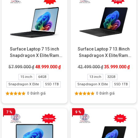
Surface Laptop 7 15 inch
Surface Laptop 7 13.8inch
Snapdragon X Elite/Ram
Snapdragon X Elite/Ram
64GB/SSD 1TB New
32GB/SSD 1TB New Carton
Giá gốc là: 57.999.000 ₫.
Giá hiện tại là: 48.999.000 ₫.
Giá gốc là: 42.49
Giá 
57.999.000
₫
48.999.000
₫
42.499.000
₫
35.999.000
₫
15 inch
64GB
13 inch
32GB
Snapdragon X Elite
SSD 1TB
Snapdragon X Elite
SSD 1TB
0
Đánh giá
0
Đánh giá
Được xếp
Được xếp
hạng
5.00
5
hạng
5.00
5
sao
sao
7 %
9 %