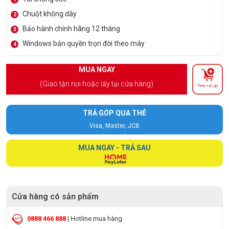
Chuột không dây
2
Bảo hành chính hãng 12 tháng
3
Windows bản quyền trọn đời theo máy
4
MUA NGAY
(Giao tận nơi hoặc lấy tại cửa hàng)
Thêm vào giỏ
TRẢ GÓP QUA THẺ
Visa, Master, JCB
MUA NGAY - TRẢ SAU
Cửa hàng có sản phẩm
0888 466 888
| Hotline mua hàng