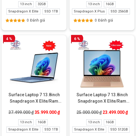
13 inch
32GB
13 inch
16GB
Snapdragon X Elite
SSD 1TB
Snapdragon X Plus
SSD 256GB
0
Đánh giá
0
Đánh giá
Được xếp
Được xếp
hạng
5.00
5
hạng
5.00
5
sao
sao
4 %
6 %
Surface Laptop 7 13.8inch
Surface Laptop 7 13.8inch
Snapdragon X Elite/Ram
Snapdragon X Elite/Ram
16GB/SSD 1TB New
16GB/SSD 512GB Like New
Giá gốc là: 37.499.000 ₫.
Giá hiện tại là: 35.999.000 ₫.
Giá gốc là: 25.00
Giá 
37.499.000
₫
35.999.000
₫
25.000.000
₫
23.499.000
₫
13 inch
16GB
13 inch
16GB
Snapdragon X Elite
SSD 1TB
Snapdragon X Elite
SSD 512GB