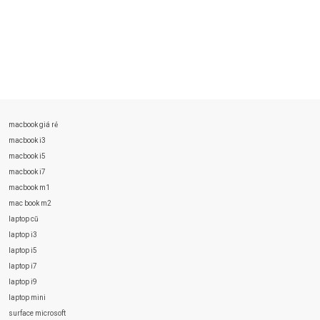
macbook giá rẻ
macbook i3
macbook i5
macbook i7
macbook m1
mac book m2
laptop cũ
laptop i3
laptop i5
laptop i7
laptop i9
laptop mini
surface microsoft