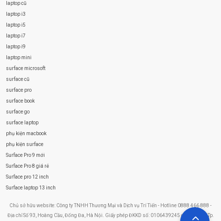
laptop cũ
laptop i3
laptop i5
laptop i7
laptop i9
laptop mini
surface microsoft
surface cũ
surface pro
surface book
surface go
surface laptop
phụ kiện macbook
phụ kiện surface
Surface Pro 9 mới
Surface Pro 8 giá rẻ
Surface pro 12 inch
Surface laptop 13 inch
Chủ sở hữu website: Công ty TNHH Thương Mại và Dịch vụ Trí Tiến - Hotline 0888 466 888 -
Địa chỉ Số 93, Hoàng Cầu, Đống Đa, Hà Nội. Giấy phép ĐKKD số: 0106439245 do Sở KHĐT Tp.