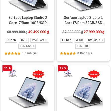
Surface Laptop Studio 2
Surface Laptop Studio 2
Core i7/Ram 16GB/SSD
Core i7/Ram 32GB/SSD
512GB/RTX 4050 New
1TB/RTX 4050 Like New
Giá gốc là: 60.999.000 ₫.
Giá hiện tại là: 49.499.000 ₫.
Giá gốc là: 37.99
Giá 
60.999.000
₫
49.499.000
₫
37.999.000
₫
27.999.000
₫
14 inch
16GB
Intel Core i7
14 inch
32GB
Intel Core i7
SSD 512GB
SSD 1TB
0
Đánh giá
0
Đánh giá
Được xếp
Được xếp
hạng
5.00
5
hạng
5.00
5
sao
sao
11 %
17 %