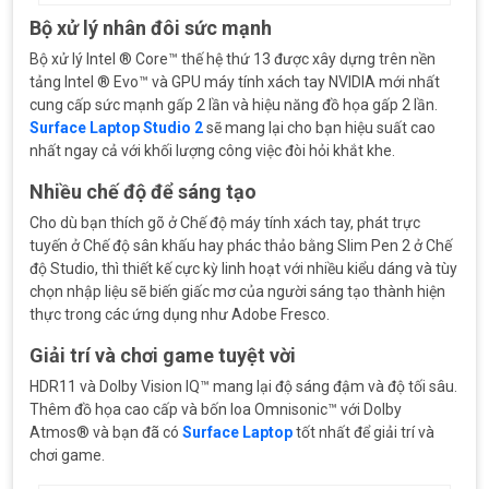
Bộ xử lý nhân đôi sức mạnh
Bộ xử lý Intel ® Core™ thế hệ thứ 13 được xây dựng trên nền
tảng Intel ® Evo™ và GPU máy tính xách tay NVIDIA mới nhất
cung cấp sức mạnh gấp 2 lần và hiệu năng đồ họa gấp 2 lần.
Surface Laptop Studio 2
sẽ mang lại cho bạn hiệu suất cao
nhất ngay cả với khối lượng công việc đòi hỏi khắt khe.
Nhiều chế độ để sáng tạo
Cho dù bạn thích gõ ở Chế độ máy tính xách tay, phát trực
tuyến ở Chế độ sân khấu hay phác thảo bằng Slim Pen 2 ở Chế
độ Studio, thì thiết kế cực kỳ linh hoạt với nhiều kiểu dáng và tùy
chọn nhập liệu sẽ biến giấc mơ của người sáng tạo thành hiện
thực trong các ứng dụng như Adobe Fresco.
Giải trí và chơi game tuyệt vời
HDR11 và Dolby Vision IQ™ mang lại độ sáng đậm và độ tối sâu.
Thêm đồ họa cao cấp và bốn loa Omnisonic™ với Dolby
Atmos® và bạn đã có
Surface Laptop
tốt nhất để giải trí và
chơi game.