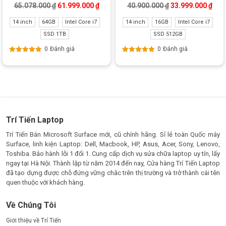
Giá gốc là: 65.078.000 ₫.
Giá hiện tại là: 61.999.000 ₫.
Giá gốc là: 40.90
Giá 
65.078.000
₫
61.999.000
₫
40.900.000
₫
33.999.000
₫
Refurbished
14 inch
64GB
Intel Core i7
14 inch
16GB
Intel Core i7
SSD 1TB
SSD 512GB
0
Đánh giá
0
Đánh giá
Được xếp
Được xếp
hạng
5.00
5
hạng
5.00
5
sao
sao
Trí Tiến Laptop
Trí Tiến Bán Microsoft Surface mới, cũ chính hãng. Sỉ lẻ toàn Quốc máy
Surface, linh kiện Laptop: Dell, Macbook, HP, Asus, Acer, Sony, Lenovo,
Toshiba. Bảo hành lỗi 1 đổi 1. Cung cấp dịch vụ sửa chữa laptop uy tín, lấy
ngay tại Hà Nội. Thành lập từ năm 2014 đến nay, Cửa hàng Trí Tiến Laptop
đã tạo dựng được chỗ đứng vững chắc trên thị trường và trở thành cái tên
quen thuộc với khách hàng.
Về Chúng Tôi
Giới thiệu về Trí Tiến