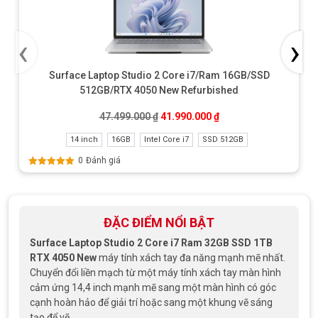
‹
›
Surface Laptop Studio 2 Core i7/Ram 16GB/SSD
512GB/RTX 4050 New Refurbished
Giá gốc là: 47.499.000 ₫.
Giá hiện tại là: 41.990
47.499.000
₫
41.990.000
₫
14 inch
16GB
Intel Core i7
SSD 512GB
0
Đánh giá
Được xếp
hạng
5.00
5
sao
ĐẶC ĐIỂM NỔI BẬT
Surface Laptop Studio 2 Core i7 Ram 32GB SSD 1TB
RTX 4050 New
máy tính xách tay đa năng mạnh mẽ nhất.
Chuyển đổi liền mạch từ một máy tính xách tay màn hình
cảm ứng 14,4 inch mạnh mẽ sang một màn hình có góc
cạnh hoàn hảo để giải trí hoặc sang một khung vẽ sáng
tạo để vẽ.