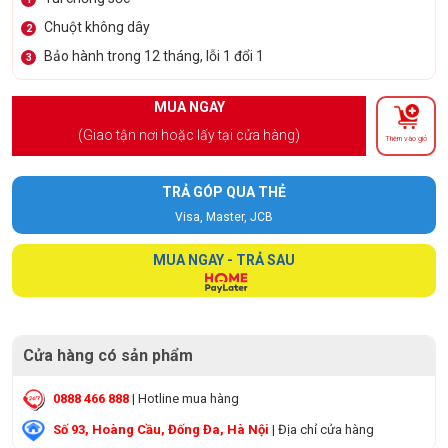
Chuột không dây
2
Bảo hành trong 12 tháng, lỗi 1 đổi 1
3
MUA NGAY
(Giao tận nơi hoặc lấy tại cửa hàng)
Thêm vào giỏ
TRẢ GÓP QUA THẺ
Visa, Master, JCB
MUA NGAY - TRẢ SAU
Cửa hàng có sản phẩm
0888 466 888
| Hotline mua hàng
Số 93, Hoàng Cầu, Đống Đa, Hà Nội
| Địa chỉ cửa hàng