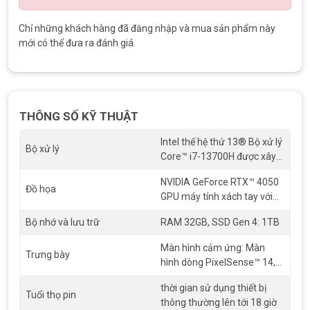
Chỉ những khách hàng đã đăng nhập và mua sản phẩm này
mới có thể đưa ra đánh giá.
CPU với Intel thế hệ thứ 13 trên Surface Laptop Strudio 2
Được thiết kế để truyền cảm hứng và giải trí
Màn hình cảm ứng PixelSense™ Flow 14,4 inch sống động.
THÔNG SỐ KỸ THUẬT
Tốc độ làm mới lên tới 120 Hz.
Màu sắc và độ tương phản chính xác hơn với HDR và tầm
Intel thế hệ thứ 13® Bộ xử lý
nhìn Dolby IQ
Bộ xử lý
Core™ i7-13700H được xây
Âm thanh tốt nhất trên mọi bề mặt với 4 loa Omnisonic và
dựng trên Intel Nền tảng ®
Dolby Atmos
NVIDIA GeForce RTX™ 4050
Evo™
Đồ họa
GPU máy tính xách tay với
Thỏa sức sáng tạo
6GB GDDR6 vRAM tốc độ
Bộ nhớ và lưu trữ
RAM 32GB, SSD Gen 4: 1TB
Một chiếc máy tính xách tay không giống ai với bản lề dệt
xung nhịp tăng 2130 MHz,
năng động và thiết kế linh hoạt.
công suất đồ họa tối đa 80W
Màn hình cảm ứng: Màn
Chế độ máy tính xách tay để tăng năng suất, chế độ Giai
Trưng bày
hình dòng PixelSense™ 14,4
đoạn để phát trực tuyến và chế độ Studio để sáng tạo.
inch, Độ phân giải: 2400 x
Vẽ và phác thảo bằng Surface Slim Pen 2 có tích hợp bộ
thời gian sử dụng thiết bị
1600 (200 PPI), Tốc độ làm
Tuổi thọ pin
lưu trữ và sạc.
thông thường lên tới 18 giờ
mới: lên tới 120Hz, Tỷ lệ