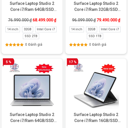
Surface Laptop Studio 2
Surface Laptop Studio 2
Core i7/Ram 64GB/SSD
Core i7/Ram 32GB/SSD
2TB/RTX 4060 New
1TB/RTX 2000 New
Giá gốc là: 76.990.000 ₫.
Giá hiện tại là: 68.499.000 ₫.
Giá gốc là: 96.09
Giá 
76.990.000
₫
68.499.000
₫
96.099.000
₫
79.490.000
₫
14 inch
32GB
Intel Core i7
14 inch
32GB
Intel Core i7
SSD 2TB
SSD 1TB
0
Đánh giá
0
Đánh giá
Được xếp
Được xếp
hạng
5.00
5
hạng
5.00
5
sao
sao
5 %
17 %
Surface Laptop Studio 2
Surface Laptop Studio 2
Core i7/Ram 64GB/SSD
Core i7/Ram 16GB/SSD
1TB/RTX 4060 New
512GB/Iris Xe New