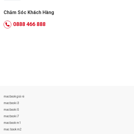
Chăm Sóc Khách Hàng
0888 466 888
macbook giá rẻ
macbook i3
macbook i5
macbook i7
macbook m1
mac book m2